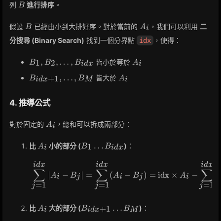
B
列
進行排序
。
B
B
A_i
假設
已經由小到大排好序。對於當前的
，我們可以利用
二
B
A
i
分搜尋 (Binary Search)
找到一個分界點
，使得：
idx
B_1,
A_i
,
,
…
,
皆小於等於
1
2
B
B
B
A
i
d
x
i
B_2,
B_{idx+1},
A_i
,
…
,
皆大於
+
1
B
B
A
\dots,
i
d
x
M
i
\dots, B_M
B_{idx}
4. 推導公式
A_i
對於固定的
，總和可以拆成兩部分：
A
i
A_i
B_1
…
比
小的部分 (
)
：
1
A
B
B
i
i
d
x
\dots
B_{idx}
i
d
x
i
d
x
i
d
x
\sum_{j=1}^{idx} |A_i - B
∑
∑
∑
∣
−
∣
=
(
−
)
=
idx
×
−
A
B
A
B
A
i
j
i
j
i
=
1
=
1
=
1
j
j
j
A_i
B_{idx+1}
…
比
大的部分 (
)
：
+
1
A
B
B
i
i
d
x
M
\dots B_M