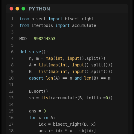
PYTHON
1
from
 bisect 
import
 bisect_right
2
from
 itertools 
import
 accumulate
3
4
MOD = 
998244353
5
6
def
solve
():
7
    n, m = 
map
(
int
, 
input
().split())
8
    A = 
list
(
map
(
int
, 
input
().split()))
9
    B = 
list
(
map
(
int
, 
input
().split()))
10
assert
len
(A) == n 
and
len
(B) == m
11
12
    B.sort()
13
    sb = 
list
(accumulate(B, initial=
0
))
14
15
    ans = 
0
16
for
 x 
in
 A:
17
        idx = bisect_right(B, x)
18
        ans += idx * x - sb[idx]