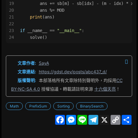
19
        ans += sb[m] - sb[idx] - (m - idx) * x
20
        ans %= MOD
21
print
(ans)
22
23
if
 __name__ == 
"__main__"
:
24
    solve()
文章作者:
SayA
文章連結:
https://gdst.dev/posts/abc437_d/
版權聲明:
本部落格所有文章除特別聲明外，均採用
CC
BY-NC-SA 4.0
授權協議。轉載請註明來源
十六個天亮
！
Math
PrefixSum
Sorting
BinarySearch
F
M
L
T
X
C
S
a
e
i
e
o
h
c
s
n
l
p
a
e
s
e
e
y
r
b
e
g
L
e