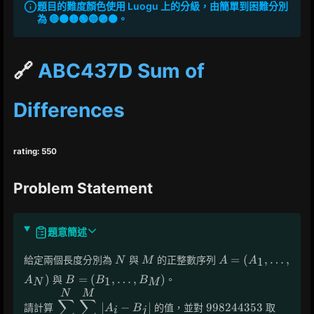
題目的難度顏色使用 Luogu 上的分級，由簡單到困難分別
為 🔴🟠🟡🟢🔵🟣⚫。
🔗
ABC437D Sum of
Differences
rating: 550
Problem Statement
題意簡述
N
M
A =
=
(
,
…
,
給定兩個長度分別為
與
的正整數序列
1
N
M
A
A
(A_1,
B =
)
=
(
,
…
,
)
與
。
1
A
B
B
B
N
M
\dots,
(B_1,
N
M
\displaystyle
998244353
A_N)
∑
∑
\dots,
∣
−
∣
9
9
8
2
4
4
3
5
3
請計算
的值，並對
取
A
B
\sum_{i=1}^{N}
i
j