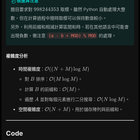
模運算注意
998244353
9
9
8
2
4
4
3
5
3
題目要求對
取模。雖然 Python 自動處理大整
數，但在計算過程中隨時取模可以保持數值較小。
另外，利用前綴和相減計算區間和時，若在其他語言中可能會
出現負數，需注意
的處理。
(a - b + MOD) % MOD
複雜度分析
\mathcal{O}
(
(
+
)
lo
g
)
時間複雜度
：
O
N
M
M
((N+M) \log
B
\mathcal{O}
(
lo
g
)
對
排序：
。
O
B
M
M
M)
(M \log M)
B
\mathcal{O}
(
)
計算
的前綴和：
。
O
B
M
(M)
A
\mathcal{O}
(
lo
g
)
遍歷
並對每個元素進行二分搜尋：
。
O
A
N
M
(N \log M)
\mathcal{O}
(
+
)
空間複雜度
：
，用於儲存陣列與前綴和。
O
N
M
(N+M)
Code