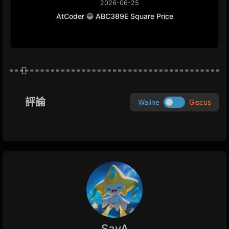
2026-06-25
AtCoder 🔵 ABC389E Square Price
評論
Waline
Giscus
SayA