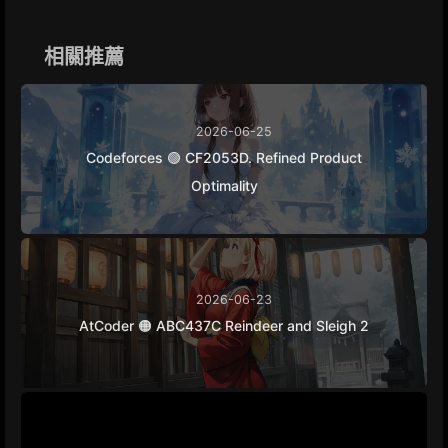
o
n
r
i
o
g
a
n
k
e
m
k
相關推薦
r
2026-06-25
Codeforces 🟢 CF2053D. Refined Product
Optimality
2026-06-23
AtCoder 🟠 ABC437C Reindeer and Sleigh 2