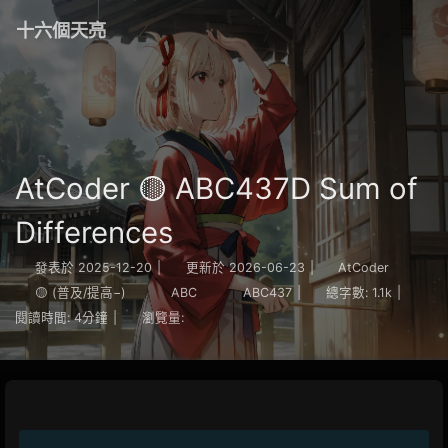
十六個天亮
AtCoder 🟡 ABC437D Sum of
Differences
發表於
2025-12-20
|
更新於
2026-06-23
|
AtCoder
🟡 (普及/提高−)
ABC
ABC437
|
總字數:
1.1k
|
閱讀時間:
4分鐘
|
瀏覽量: