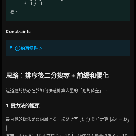
B_M)
=
1
=
1
i
j
\sum_{j=1}^{M}
|A_i - B_j|
模。
Constraints
約束條件
思路：排序後二分搜尋 + 前綴和優化
這道題的核心在於如何快速計算大量的「絕對值差」。
1. 暴力法的瓶頸
(i,
|A_i
(
,
)
∣
−
最直覺的做法是寫兩層迴圈，遍歷所有
對並計算
i
j
A
B
i
j
j)
-
∣
。
B_j|
5
N,
3
9 \times