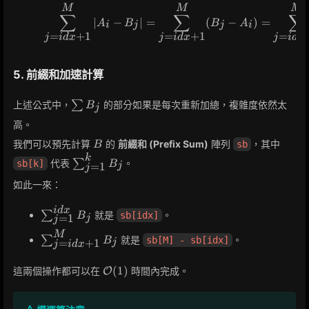
M
M
M
\sum_{j=idx+1}^{M} |A_i 
∑
∑
∑
∣
−
∣
=
(
−
)
=
A
B
B
A
i
j
j
i
=
+
1
=
+
1
=
j
i
d
x
j
i
d
x
j
i
d
x
5. 前綴和加速計算
\sum
上述公式中，
∑
的部分如果是每次重新加總，複雜度依然太
B
j
B_j
高。
B
我們可以預先計算
的
前綴和 (Prefix Sum)
陣列
，其中
sb
B
k
\sum_{j=1}^k
代表
∑
。
sb[k]
B
=
1
j
j
B_j
如此一來：
i
d
x
\sum_{j=1}^{idx}
∑
就是
。
sb[idx]
B
=
1
j
j
B_j
M
\sum_{j=idx+1}^{M}
∑
就是
。
sb[M] - sb[idx]
B
=
+
1
j
j
i
d
x
B_j
\mathcal{O}
(
1
)
這兩個操作都可以在
時間內完成。
O
(1)