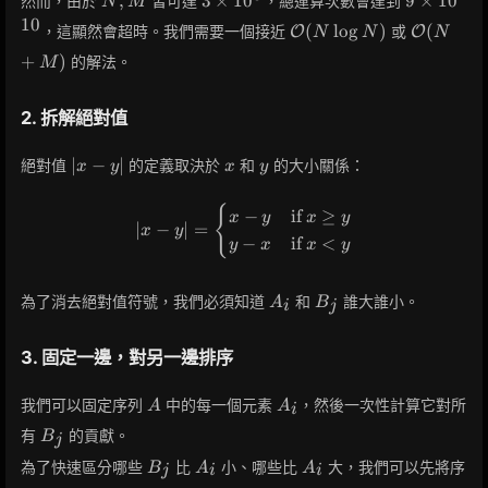
,
3
×
1
0
9
×
1
0
然而，由於
皆可達
，總運算次數會達到
N
M
M
\times
10^{10}
1
0
\mathcal{O}
\mathca
(
lo
g
)
(
，這顯然會超時。我們需要一個接近
或
O
O
N
N
N
10^5
(N \log N)
(N+M)
+
)
的解法。
M
2. 拆解絕對值
|x
x
y
∣
−
∣
絕對值
的定義取決於
和
的大小關係：
x
y
x
y
-
y|
{
|x - y| = \begin{cases} x - y &
−
if
≥
x
y
x
y
∣
−
∣
=
x
y
−
if
<
y
x
x
y
A_i
B_j
為了消去絕對值符號，我們必須知道
和
誰大誰小。
A
B
i
j
3. 固定一邊，對另一邊排序
A
A_i
我們可以固定序列
中的每一個元素
，然後一次性計算它對所
A
A
i
B_j
有
的貢獻。
B
j
B_j
A_i
A_i
為了快速區分哪些
比
小、哪些比
大，我們可以先將序
B
A
A
j
i
i