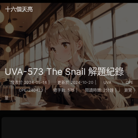
十六個天亮
UVA-573 The Snail 解題紀錄
發表於
2024-05-14
|
更新於
2024-10-20
|
UVA
CPE
CPE-240423
|
總字數:
575
|
閱讀時間:
2分鐘
|
瀏覽
量: