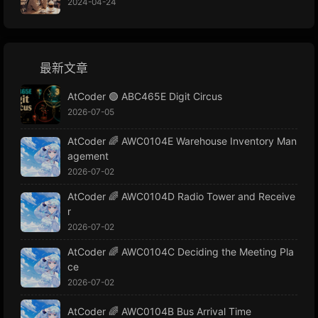
2024-04-24
最新文章
AtCoder 🟢 ABC465E Digit Circus
2026-07-05
AtCoder 🌈 AWC0104E Warehouse Inventory Man
agement
2026-07-02
AtCoder 🌈 AWC0104D Radio Tower and Receive
r
2026-07-02
AtCoder 🌈 AWC0104C Deciding the Meeting Pla
ce
2026-07-02
AtCoder 🌈 AWC0104B Bus Arrival Time