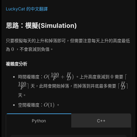
LuckyCat 的中文翻譯
思路：模擬(Simulation)
只要模擬每天的上升和掉落即可，但需要注意每天上升的高度最低
0
0
為
，不會衰減到負值。
複雜度分析
1
0
0
O(\frac{100}
0
\lcei
H
(
+
)
0
⌈
時間複雜度：
。上升高度衰減到
需要
O
F
D
{F} +
{F}\r
1
0
0
\lceil\f
H
⌉
⌈
⌉
天，此時會開始掉落，而掉落到井底最多需要
\frac{H}
F
D
{D}\rce
{D})
天。
O(1)
(
1
)
空間複雜度：
。
O
Python
C++