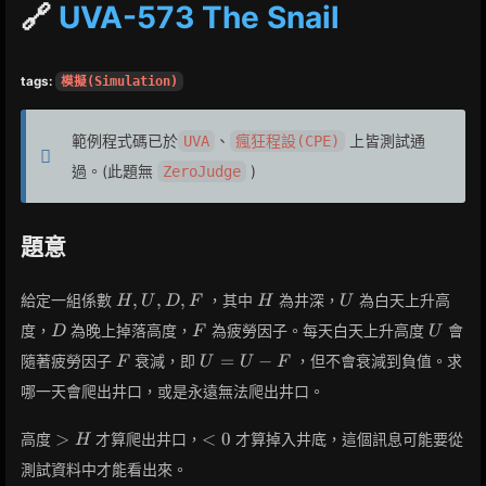
🔗
UVA-573 The Snail
tags:
模擬(Simulation)
範例程式碼已於
、
上皆測試通
UVA
瘋狂程設(CPE)
過。(此題無
)
ZeroJudge
題意
H,
H
U
,
,
,
給定一組係數
，其中
為井深，
為白天上升高
H
U
D
F
H
U
U,
D
F
U
度，
為晚上掉落高度，
為疲勞因子。每天白天上升高度
會
D
F
U
D,
F
U
F
=
−
隨著疲勞因子
衰減，即
，但不會衰減到負值。求
F
U
U
F
=
哪一天會爬出井口，或是永遠無法爬出井口。
U
-
>H
<0
>
<
0
高度
才算爬出井口，
才算掉入井底，這個訊息可能要從
H
F
測試資料中才能看出來。