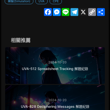
模擬(Simulation)
UVA
CPE
F
M
L
T
X
C
S
a
e
i
e
o
h
c
s
n
l
p
a
e
s
e
e
y
r
b
e
g
L
e
o
n
r
i
o
g
a
n
k
e
m
k
相關推薦
r
2024-10-20
UVA-512 Spreadsheet Tracking 解題紀錄
2024-10-20
UVA-828 Deciphering Messages 解題紀錄