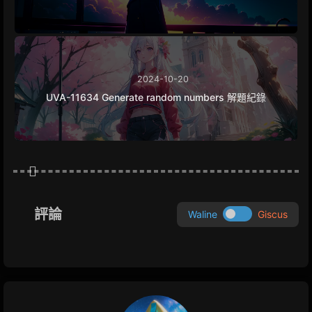
2024-10-20
UVA-11634 Generate random numbers 解題紀錄
評論
Waline
Giscus