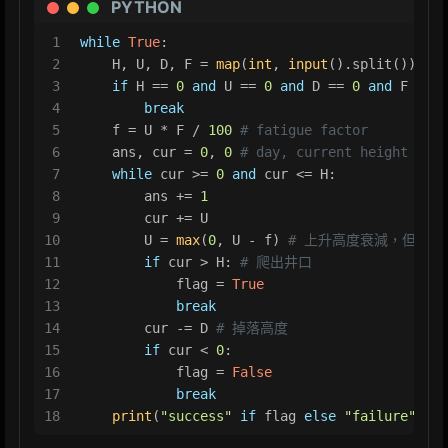
PYTHON
1
while
True
:
2
    H, U, D, F = 
map
(
int
, 
input
().split())
3
if
 H == 
0
and
 U == 
0
and
 D == 
0
and
 F == 
0
4
break
5
    f = U * F / 
100
# fatigue factor
6
    ans, cur = 
0
, 
0
# day, current height
7
while
 cur >= 
0
and
 cur <= H:
8
        ans += 
1
9
        cur += U
10
        U = 
max
(
0
, U - f) 
# 上升高度衰減，但不會
11
if
 cur > H: 
# 爬出井口
12
            flag = 
True
13
break
14
        cur -= D 
# 掉落高度
15
if
 cur < 
0
:
16
            flag = 
False
17
break
18
print
(
"success"
if
 flag 
else
"failure"
, 
"o