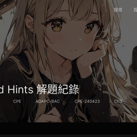
搜尋
首
nd Hints 解題紀錄
CPE
AOAPC-BAC
CPE-240423
Ch3