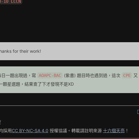
3-10 LCCN
thanks for their work!
每日一題出現過，寫
(紫書) 題目時也遇到過，這次
又
AOAPC-BAC
CPE
題一顆星選題，結果查了下才發現不是XD
/
均採用
CC BY-NC-SA 4.0
授權協議。轉載請註明來源
十六個天亮
！