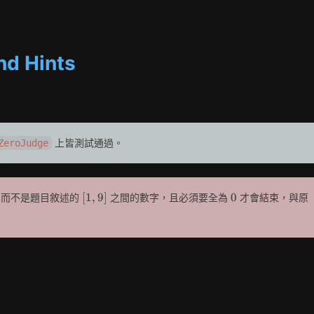
d Hints
上皆測試通過。
ZeroJudge
[1,
0
[
1
,
9
]
0
而不是題目敘述的
之間的數字，且必須要全為
才會結束，與原
9]