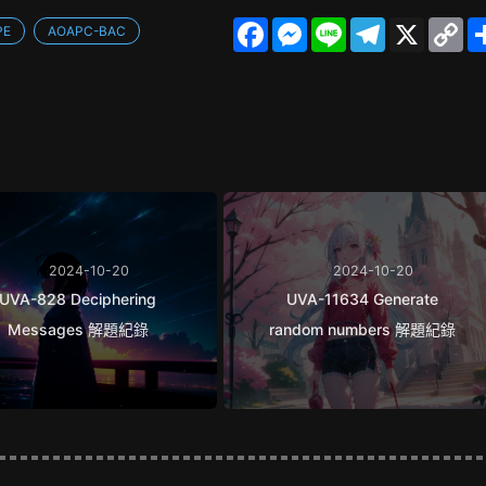
F
M
L
T
X
C
PE
AOAPC-BAC
a
e
i
e
o
c
s
n
l
p
e
s
e
e
y
b
e
g
L
o
n
r
i
o
g
a
n
k
e
m
k
r
2024-10-20
2024-10-20
UVA-828 Deciphering
UVA-11634 Generate
Messages 解題紀錄
random numbers 解題紀錄