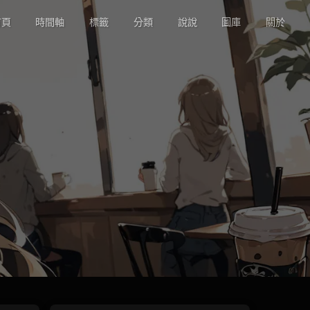
頁
時間軸
標籤
分類
說說
圖庫
關於