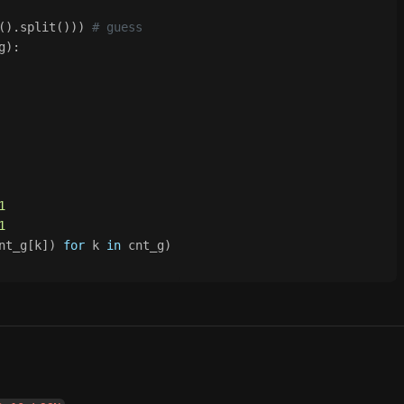
().split())) 
# guess
g):
1
1
nt_g[k]) 
for
 k 
in
 cnt_g)