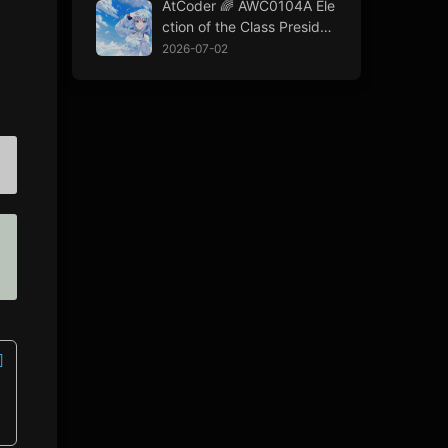
AtCoder 🌈 AWC0104A Ele
ction of the Class Presiden
t
2026-07-02