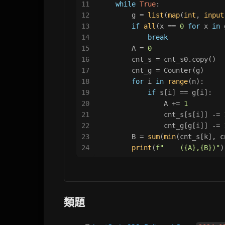
11
while
True
:
12
        g = 
list
(
map
(
int
, 
input
13
if
all
(x == 
0
for
 x 
in
 
14
break
15
        A = 
0
16
        cnt_s = cnt_s0.copy()
17
        cnt_g = Counter(g)
18
for
 i 
in
range
(n):
19
if
 s[i] == g[i]:
20
                A += 
1
21
                cnt_s[s[i]] -= 
22
                cnt_g[g[i]] -= 
23
        B = 
sum
(
min
(cnt_s[k], c
24
print
(
f"    (
{A}
,
{B}
)"
)
類題