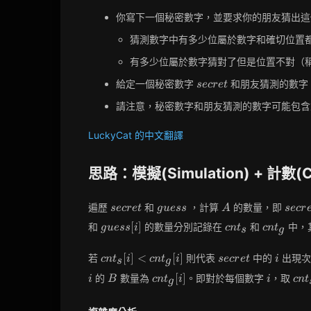
你寫下一個秘密數字，並要求你的朋友猜出這
猜測數字中有多少位屬於數字和確切位置
有多少位屬於數字猜對了但是位置不對（
secret
給定一個秘密數字
和朋友猜測的數
s
e
c
r
e
t
請注意，秘密數字和朋友猜測的數字可能包含
LuckyCat 的中文翻譯
思路：模擬(Simulation) + 計數(C
secret
guess
A
secre
遍歷
和
，計算
的數量，即
s
e
c
r
e
t
g
u
e
s
s
A
s
e
c
r
==
guess[i]
cnt_s
cnt_g
[
]
和
的數量分別記錄在
和
中，
g
u
e
s
s
i
c
n
t
c
n
t
s
g
guess
cnt_s[i]
secret
i
[
]
<
[
]
若
則代表
中的
出現次
c
n
t
i
c
n
t
i
s
e
c
r
e
t
i
s
g
<
B
cnt_g[i]
i
cnt
[
]
的
數量為
。即對於每個數字
，取
i
B
c
n
t
i
i
c
n
t
g
cnt_g[i]