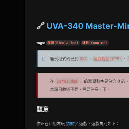
🔗
UVA-340 Master-Min
tags:
模擬(Simulation)
計數(Counter)
範例程式碼已於
、
、
UVA
瘋狂程設(CPE)
0
0
在
上的測資數字是包含
的，
ZeroJudge
本題目敘述不同，需要注意一下。
題意
你正在和朋友玩
猜數字
遊戲，遊戲規則如下：