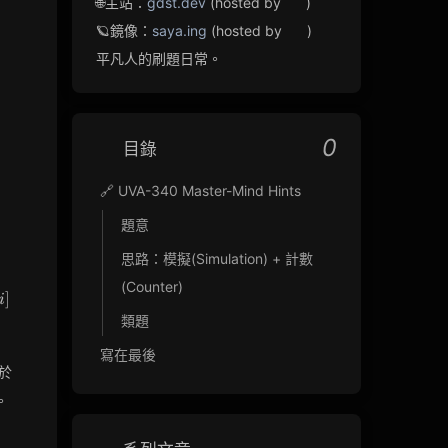
🌐主站：
gdst.dev
(hosted by
)
🪐鏡像：
saya.ing
(hosted by
)
平凡人的刷題日常。
0
目錄
🔗 UVA-340 Master-Mind Hints
題意
思路：模擬(Simulation) + 計數
(Counter)
i]
]
i
類題
寫在最後
i
於
。