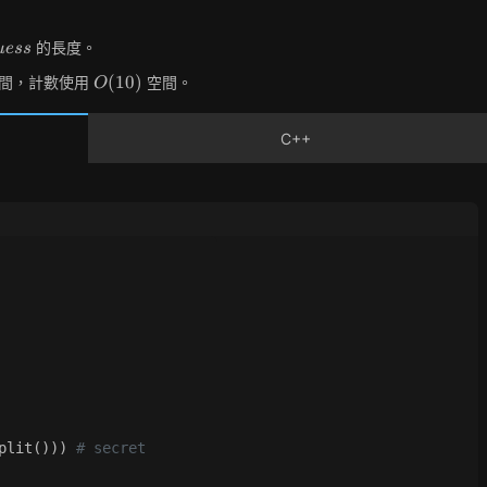
uess
的長度。
u
e
s
s
O(10)
(
1
0
)
間，計數使用
空間。
O
C++
plit())) 
# secret