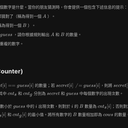
個數字是什麼。當你的朋友猜測時，你會提供一個包含下述信息的提示：
A
都猜對了（稱為得到一個
）。
A
B
稱為得到一個
）。
B
guess
A
B
字
，請你根據規則輸出
和
的數量。
g
u
e
s
s
A
B
重複的數字。
ounter)
t[i]
secret[i]
secret[
[
]
=
=
[
]
[
]

=
[
]
[
的數量；若
，則將
e
t
i
g
u
e
s
s
i
s
e
c
r
e
t
i
g
u
e
s
s
i
s
e
c
r
e
t
\neq
cnt_s
cnt_g
secret
guess
其中
和
分別為
和
中每個數字的出現次數。
c
n
t
c
n
t
s
e
c
r
e
t
g
u
e
s
s
s
g
[i]
guess[i]
guess
i
i
B
cnt_s[i]
[
]
數小於
中的
出現次數，則對於
的
數量為
；否則對
g
u
e
s
s
i
i
B
c
n
t
i
s
_s[i]
cnt_g[i]
B
cows
[
]
[
]
和
的最小值。將所有數字的
數量相加即為
的數量
i
c
n
t
i
B
c
o
w
s
s
g