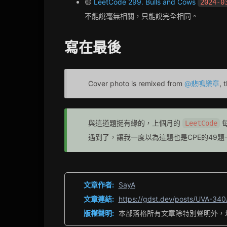
🟡
LeetCode 299. Bulls and Cows
2024-0
不能說毫無相關，只能說完全相同。
寫在最後
Cover photo is remixed from
@悲鳴樂章
, 
與這道題挺有緣的，上個月的
LeetCode
遇到了，讓我一度以為這題也是CPE的49
文章作者:
SayA
文章連結:
https://gdst.dev/posts/UVA-340
版權聲明:
本部落格所有文章除特別聲明外，