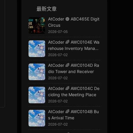
最新文章
AtCoder 🟢 ABC465E Digit
Circus
2026-07-05
AtCoder 🌈 AWC0104E Wa
rehouse Inventory Manage
ment
2026-07-02
AtCoder 🌈 AWC0104D Ra
dio Tower and Receiver
2026-07-02
AtCoder 🌈 AWC0104C De
ciding the Meeting Place
2026-07-02
AtCoder 🌈 AWC0104B Bu
s Arrival Time
2026-07-02