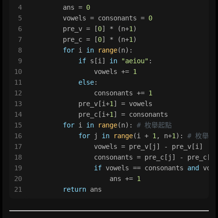
4
        ans = 
0
5
        vowels = consonants = 
0
6
        pre_v = [
0
] * (n+
1
)  
7
        pre_c = [
0
] * (n+
1
)
8
for
 i 
in
range
(n):
9
if
 s[i] 
in
"aeiou"
:
10
                vowels += 
1
11
else
:
12
                consonants += 
1
13
            pre_v[i+
1
] = vowels
14
            pre_c[i+
1
] = consonants
15
for
 i 
in
range
(n): 
# 枚舉起點
16
for
 j 
in
range
(i + 
1
, n+
1
): 
# 枚舉終
17
                vowels = pre_v[j] - pre_v[i]
18
                consonants = pre_c[j] - pre_c[i
19
if
 vowels == consonants 
and
 vow
20
                    ans += 
1
21
return
 ans