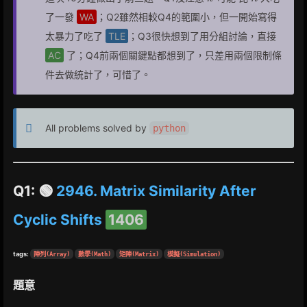
了一發
WA
；Q2雖然相較Q4的範圍小，但一開始寫得
太暴力了吃了
TLE
；Q3很快想到了用分組討論，直接
AC
了；Q4前兩個關鍵點都想到了，只差用兩個限制條
件去做統計了，可惜了。
All problems solved by
python
Q1: 🟢
2946. Matrix Similarity After
Cyclic Shifts
1406
tags:
陣列(Array)
數學(Math)
矩陣(Matrix)
模擬(Simulation)
題意