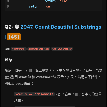
8
return
False
9
return
True
Q2: 🟡
2947. Count Beautiful Substrings
I
1451
tags:
字串(String)
前綴和(Prefix Sum)
枚舉(Enumeration)
題意
s
k
s
給定一個字串
和一個正整數
，
中的母音字母和子音字母的數
s
k
s
vowels
consonants
s
量分別用
和
表示。如果
滿足以下條件，
v
o
w
e
l
s
c
o
n
s
o
n
a
n
t
s
s
則稱為
beautiful
：
，即母音字母和子音字母的數量
vowels == consonants
相等。