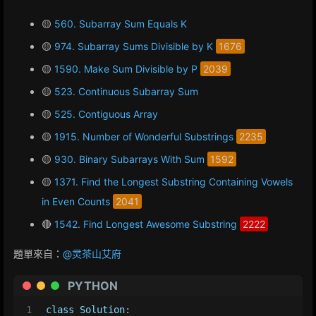
🟡
560. Subarray Sum Equals K
🟡
974. Subarray Sums Divisible by K
1676
🟡
1590. Make Sum Divisible by P
2039
🟡
523. Continuous Subarray Sum
🟡
525. Contiguous Array
🟡
1915. Number of Wonderful Substrings
2235
🟡
930. Binary Subarrays With Sum
1592
🟡
1371. Find the Longest Substring Containing Vowels
in Even Counts
2041
🔴
1542. Find Longest Awesome Substring
2222
題單來自：
@灵茶山艾府
PYTHON
1
class
Solution
: