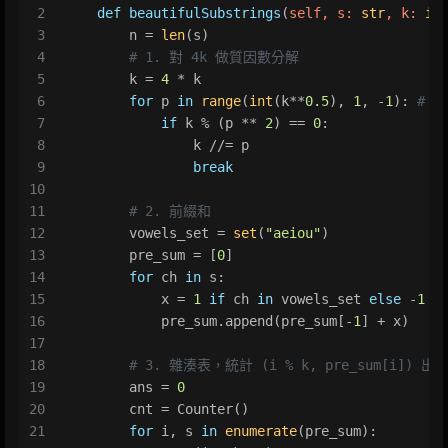
2
def
beautifulSubstrings
(
self, s: 
str
, k: 
in
3
        n = 
len
(s)
4
# 1. 對 4k 做質因數分解
5
        k = 
4
 * k
6
for
 p 
in
range
(
int
(k**
0.5
), 
1
, -
1
): 
# k
7
if
 k % (p ** 
2
) == 
0
:
8
                k //= p
9
break
10
11
# 2. 前綴和
12
        vowels_set = 
set
(
"aeiou"
)
13
        pre_sum = [
0
]
14
for
 ch 
in
 s:
15
            x = 
1
if
 ch 
in
 vowels_set 
else
 -
1
16
            pre_sum.append(pre_sum[-
1
] + x)
17
18
# 3. 雜湊表，統計 (i % k, pre_sum[i]) 
19
        ans = 
0
20
        cnt = Counter()
21
for
 i, s 
in
enumerate
(pre_sum):