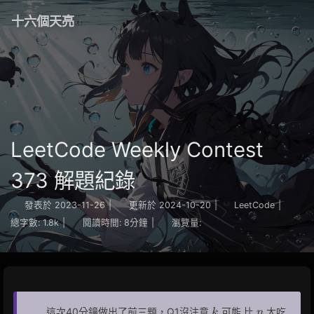
十六個天亮
LeetCode Weekly Contest
373 解題紀錄
發表於
2023-11-26
|
更新於
2024-10-20
|
LeetCode
|
總字數:
1.8k
|
閱讀時間:
8分鐘
|
瀏覽量:
k
n
這次40分鐘做出了前三題，Q1沒注意
可能 比
大吃
k
n