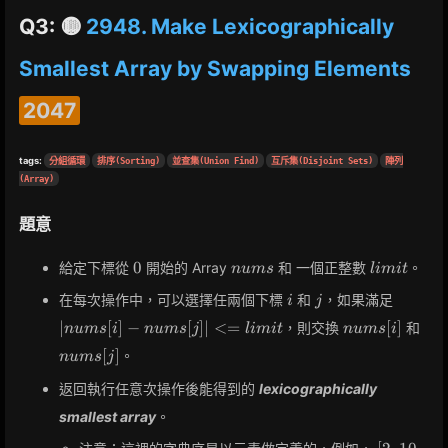
Q3: 🟡
2948. Make Lexicographically
Smallest Array by Swapping Elements
2047
tags:
分組循環
排序(Sorting)
並查集(Union Find)
互斥集(Disjoint Sets)
陣列
(Array)
題意
0
nums
limit
0
給定下標從
開始的 Array
和 一個正整數
。
n
u
m
s
l
i
m
i
t
i
j
|nums[i
在每次操作中，可以選擇任兩個下標
和
，如果滿足
i
j
-
nums[i]
num
∣
[
]
−
[
]
∣
<
=
[
]
，則交換
和
n
u
m
s
i
n
u
m
s
j
l
i
m
i
t
n
u
m
s
i
nums[j]
<=
[
]
。
n
u
m
s
j
limit
返回執行任意次操作後能得到的
lexicographically
smallest array
。
[2,10,3]