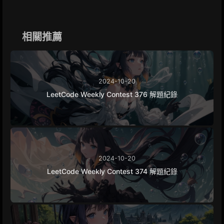
b
e
g
L
e
o
n
r
i
o
g
a
n
k
e
m
k
相關推薦
r
2024-10-20
LeetCode Weekly Contest 376 解題紀錄
2024-10-20
LeetCode Weekly Contest 374 解題紀錄