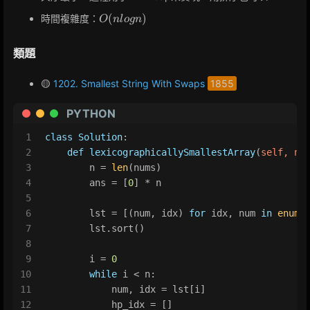
O(nlogn)
(
)
時間複雜度：
O
n
l
o
g
n
類題
🟡
1202. Smallest String With Swaps
1855
PYTHON
1
class
Solution
:
2
def
lexicographicallySmallestArray
(
self, nu
3
        n = 
len
(nums)
4
        ans = [
0
] * n
5
6
        lst = [(num, idx) 
for
 idx, num 
in
enume
7
        lst.sort()
8
9
        i = 
0
10
while
 i < n:
11
            num, idx = lst[i]
12
            hp_idx = []