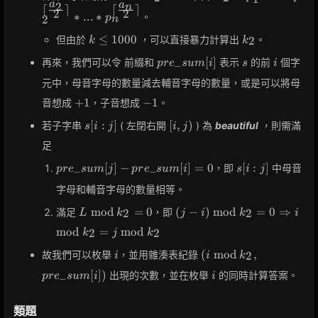
p_n^{a_n}
a
a
\bmod
p_1^{\lceil
2
n
⌈
⌉
⌈
⌉
{2}
2
2
∗
.
.
.
∗
。
p
2
n
k_2 =
\frac{a_1}
\rceil} = 0
0
{2} \rceil}
k
k_2
≤
1
0
0
0
但由於
，可以直接暴力計算出
。
2
k
k
*
\leq
pre\_sum[i]
s
i
_
[
]
再來，我們可以令 前綴和
表示
的前
個字
p_2^{\lceil
p
r
e
s
u
m
i
s
i
1000
\frac{a_2}
元中，母音字母的數量減去輔音字母的數量，或是可以將母
{2} \rceil}
+1
-1
+
1
−
1
音想成
，子音想成
。
* ... *
p_n^{\lceil
s[i:j]
[i,
[
:
]
[
,
)
若子字串
( 左閉右開
) 為
beautiful
，則需滿
s
i
j
i
j
\frac{a_n}
j)
足
{2} \rceil}
pre\_sum[j]
s[i:j]
_
[
]
−
_
[
]
=
0
[
:
]
，即
中母音
p
r
e
s
u
m
j
p
r
e
s
u
m
i
s
i
j
-
字母和輔音字母的數量相等。
pre\_sum[i]
= 0
L
(j - i) \bmod
m
o
d
=
0
(
−
)
m
o
d
=
0
⇒
滿足
，即
2
2
L
k
j
i
k
i
\bmod
k_2 = 0
m
o
d
=
m
o
d
2
2
k
j
k
k_2 =
\Rightarrow
0
i \bmod k_2
i
(i \bmod
(
m
o
d
,
故我們可以枚舉
，並用雜湊表紀錄
2
i
i
k
= j \bmod
k_2,
i
_
[
]
)
出現的次數，並在枚舉
的同時計算答案。
p
r
e
s
u
m
i
i
k_2
pre\_sum[i])
類題