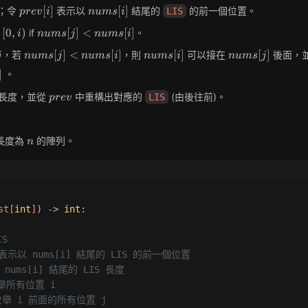
prev[i]
nums[i]
[
]
[
]
；令
表示以
結尾的
的前一個位置。
LIS
p
r
e
v
i
n
u
m
s
i
nums[j]
[
0
,
)
[
]
<
[
]
if
。
i
n
u
m
s
j
n
u
m
s
i
<
nums[j]
nums[i]
nums[j]
[
]
<
[
]
[
]
[
]
，若
，則
可以接在
後面，
j
n
u
m
s
j
n
u
m
s
i
n
u
m
s
i
n
u
m
s
j
nums[i]
<
]
]
。
nums[i]
prev
長度，並從
中重構出對應的
(由後往前)。
LIS
p
r
e
v
n
長度為
的陣列。
n
st
[
int
]
) -> 
int
:
IS
] 表示以 nums[i] 結尾的 LIS 的前一個位置
 nums[i] 結尾的 LIS 長度
舉所有位置 i
枚舉 i 前面的所有位置 j