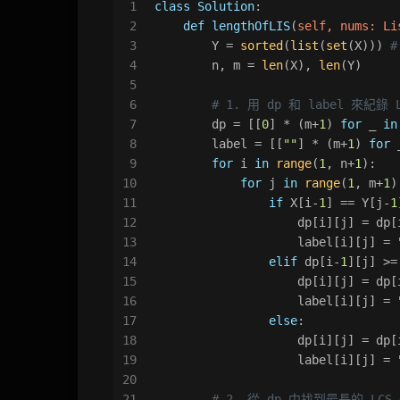
1
class
Solution
:
2
def
lengthOfLIS
(
self, nums: 
Li
3
        Y = 
sorted
(
list
(
set
(X))) 
4
        n, m = 
len
(X), 
len
(Y)
5
6
# 1. 用 dp 和 label 來紀錄 
7
        dp = [[
0
] * (m+
1
) 
for
 _ 
in
8
        label = [[
""
] * (m+
1
) 
for
 
9
for
 i 
in
range
(
1
, n+
1
):
10
for
 j 
in
range
(
1
, m+
1
)
11
if
 X[i-
1
] == Y[j-
1
12
                    dp[i][j] = dp[
13
                    label[i][j] = 
14
elif
 dp[i-
1
][j] >=
15
                    dp[i][j] = dp[
16
                    label[i][j] = 
17
else
:
18
                    dp[i][j] = dp[
19
                    label[i][j] = 
20
21
# 2. 從 dp 中找到最長的 LC