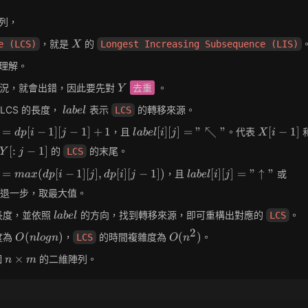
列，
X
，就是
的
e (LCS)
Longest Increasing Subsequence (LIS)
X
理解。
Y
情況，就會出錯，因此要先對
去重
。
Y
label
LCS 的長度，
表示
的轉移來源。
LCS
l
a
b
e
l
label[i]
X[i-
=
[
−
1
]
[
−
1
]
+
1
[
]
[
]
=
"
↖
"
[
−
1
]
，且
。代表
d
p
i
j
l
a
b
e
l
i
j
X
i
[j] =
1]
Y[:j-
[
:
−
1
]
的
的末尾。
LCS
Y
j
"↖"
1]
 =
label[i]
labe
=
(
[
−
1
]
[
]
,
[
]
[
−
1
]
)
[
]
[
]
=
"
↑
"
，且
或
m
a
x
d
p
i
j
d
p
i
j
l
a
b
e
l
i
j
[i-
[j] =
[j] 
各退一步，取最大值。
[i]
"↑"
"←
label
長度，並依照
的方向，找到轉移來源，即可重構出對應的
。
LCS
l
a
b
e
l
2
O(nlogn)
O(n^2)
(
)
(
)
度為
，
的時間複雜度為
。
LCS
O
n
l
o
g
n
O
n
n
×
個
的二維陣列。
n
m
\times
m