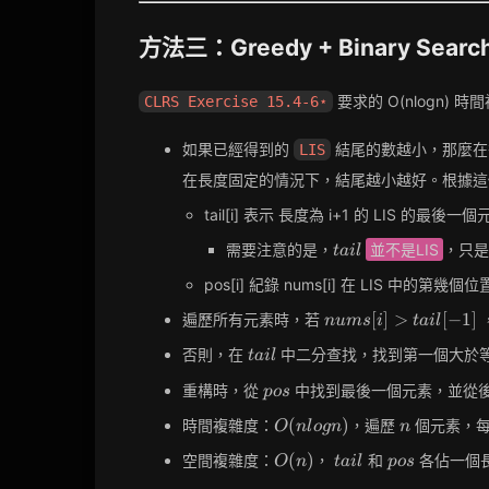
方法三：Greedy + Binary Searc
要求的 O(nlogn)
CLRS Exercise 15.4-6⋆
如果已經得到的
結尾的數越小，那麼在
LIS
在長度固定的情況下，結尾越小越好。根據這
tail[i] 表示 長度為 i+1 的 LIS 的最後一
tail
需要注意的是，
並不是LIS
，只是
t
a
i
l
pos[i] 紀錄 nums[i] 在 LIS 中的第幾個位
nums[i]
[
]
>
[
−
1
]
遍歷所有元素時，若
n
u
m
s
i
t
a
i
l
>
tail
否則，在
中二分查找，找到第一個大於
t
a
i
l
tail[-1]
pos
重構時，從
中找到最後一個元素，並從後往
p
o
s
O(nlogn)
n
(
)
時間複雜度：
，遍歷
個元素，
O
n
l
o
g
n
n
O(n)
tail
pos
(
)
空間複雜度：
，
和
各佔一個
O
n
t
a
i
l
p
o
s