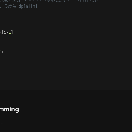
CS 長度為 dp[n][m]
X[i-
1
]
"
:
mming
法。