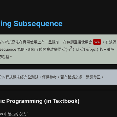
sing Subsequence
提供的考試寫法在實際使用上有一些限制，在這題直接使用會
WA
。在這裡
2
O(n^2)
O(nlogn)
(
)
(
)
ng Subsequence 為例，紀錄了時間複雜度從
到
的三種解
O
n
O
n
l
o
g
n
的過程。
原部分的程式碼未經完全測試，僅供參考。若有錯誤之處，還請斧正。
ogramming (in Textbook)
tion 中給出的方法：