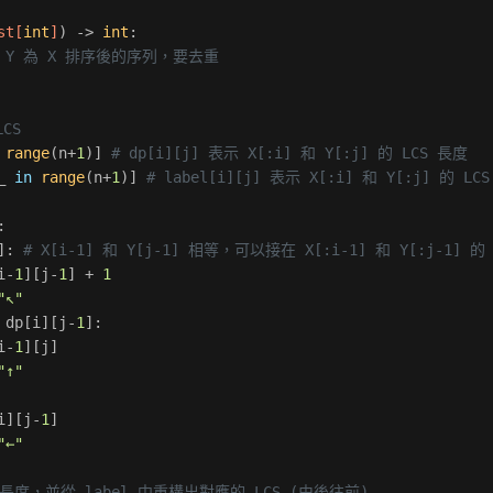
st
[
int
]
) -> 
int
:
# Y 為 X 排序後的序列，要去重
LCS
range
(n+
1
)] 
# dp[i][j] 表示 X[:i] 和 Y[:j] 的 LCS 長度
_ 
in
range
(n+
1
)] 
# label[i][j] 表示 X[:i] 和 Y[:j] 的
:
]: 
# X[i-1] 和 Y[j-1] 相等，可以接在 X[:i-1] 和 Y[:j-1] 的
i-
1
][j-
1
] + 
1
"↖"
 dp[i][j-
1
]:
i-
1
][j]
"↑"
i][j-
1
]
"←"
S 長度，並從 label 中重構出對應的 LCS (由後往前)