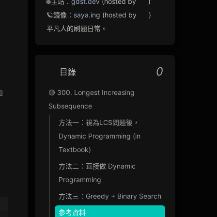
🌐主站：
gdst.dev
(hosted by
)
🪐鏡像：
saya.ing
(hosted by
)
平凡人的刷題日常。
。
0
目錄
Y[j-
🟡 300. Longest Increasing
和
1]
Subsequence
l[i]
方法一：視為LCS問題後，
=
Dynamic Programming (in
"
Textbook)
方法二：直接做 Dynamic
Programming
方法三：Greedy + Binary Search
參考資料