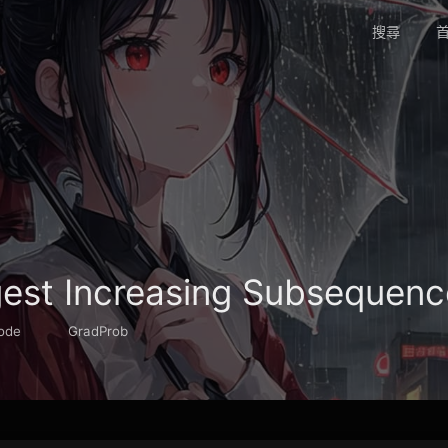
搜尋
首
est Increasing Subsequence
ode
GradProb