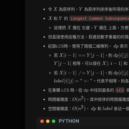
X
Y
令
為原序列，
為原序列排序後所得的序
X
Y
X
Y
和
的
Longest Common Subsequenc
X
Y
X
Y
這裡把
擺在 左邊，
擺在 上面，方便
X
Y
但直接使用這種方法，若遇到數字重複的的
dp
紀錄LCS時，使用了兩個二維陣列，
表示 
d
p
X[i-
dp[i]
[
−
1
]
=
=
[
−
1
]
[
]
[
]
若
，則
X
i
Y
j
d
p
i
j
1]
[j] =
X[:i-
[
−
1
]
[
:
−
1
]
相等，可以接在
和
Y
j
X
i
==
dp[i-
1]
Y[j-
1][j-
X[i-
dp[i][j]
[
−
1
]

=
[
−
1
]
[
]
[
]
若
，則
X
i
Y
j
d
p
i
j
1]
1] +
1]
max(dp
[
]
[
]
=
"
←
"
。代表不相等，則
l
a
b
e
l
i
j
1
\neq
1][j], dp
Y[j-
[j-1])
在重購 LCS 時，從 dp 中找到最長的
LCS
1]
2
O(n^2)
(
)
時間複雜度：
，其中排序的時間複雜
O
n
2
O(n^2)
dp
label
(
)
空間複雜度：
，
和
各佔一
O
n
d
p
l
a
b
e
l
PYTHON