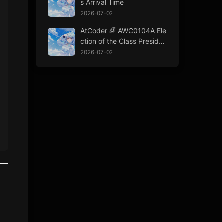
s Arrival Time
2026-07-02
AtCoder 🌈 AWC0104A Ele
ction of the Class Presiden
t
2026-07-02