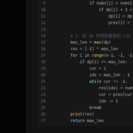
9
if
 nums[j] < nums[
10
if
 dp[j] + 
1
 >
11
                        dp[i] = dp
12
                        prev[i] = 
13
14
# 2. 從 dp 中找到最長的 LI
15
        max_len = 
max
(dp)
16
        res = [-
1
] * max_len
17
for
 i 
in
range
(n-
1
, -
1
, -
1
18
if
 dp[i] == max_len:
19
                cur = i
20
                idx = max_len - 
1
21
while
 cur != -
1
:
22
                    res[idx] = num
23
                    cur = prev[cur
24
                    idx -= 
1
25
break
26
print
(res)
27
return
 max_len