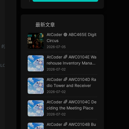
最新文章
AtCoder 🟢 ABC465E Digit
Circus
 LCS 的最後一個元素的方向
2026-07-05
AtCoder 🌈 AWC0104E Wa
rehouse Inventory Manage
 LCS 的末尾
ment
2026-07-02
AtCoder 🌈 AWC0104D Ra
dio Tower and Receiver
2026-07-02
AtCoder 🌈 AWC0104C De
ciding the Meeting Place
2026-07-02
AtCoder 🌈 AWC0104B Bu