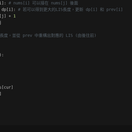
i]: 
# nums[i] 可以接在 nums[j] 後面
 dp[i]: 
# 若可以得到更大的LIS長度，更新 dp[i] 和 prev[i]
[j] + 
1
j
S 長度，並從 prev 中重構出對應的 LIS (由後往前)
):
s[cur]
]