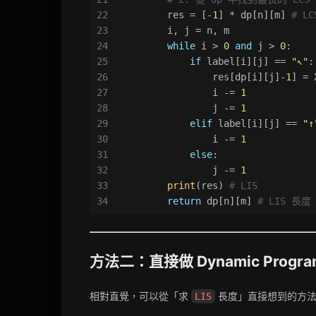
22
        res = [-
1
] * dp[n][m] 
# L
23
        i, j = n, m
24
while
 i > 
0
and
 j > 
0
:
25
if
 label[i][j] == 
"↖"
:
26
                res[dp[i][j]-
1
] = 
27
                i -= 
1
28
                j -= 
1
29
elif
 label[i][j] == 
"↑
30
                i -= 
1
31
else
:
32
                j -= 
1
33
print
(res) 
# LIS
34
return
 dp[n][m] 
# LIS 長度
方法二：直接做 Dynamic Progra
相對直覺，可以從「求
長度」直接想到的方
LIS