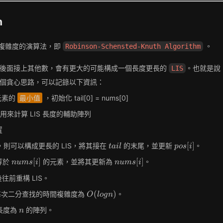
h
 時間複雜度的演算法，即
。
Robinson-Schensted-Knuth Algorithm
後面接上其他數，會有更大的可能構成一個長度更長的
。也就是說
LIS
個貪心思路，可以記錄以下資訊：
個元素的
最小值
，初始化 tail[0] = nums[0]
用來計算 LIS 長度的輔助陣列
置
tail
pos[i]
[
]
，則可以構成更長的 LIS，將其接在
的末尾，並更新
。
t
a
i
l
p
o
s
i
nums[i]
nums[i]
[
]
[
]
等於
的元素，並將其更新為
。
n
u
m
s
i
n
u
m
s
i
前重構 LIS。
O(logn)
(
)
每次二分查找的時間複雜度為
。
O
l
o
g
n
n
長度為
的陣列。
n