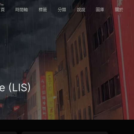
頁
時間軸
標籤
分類
說說
圖庫
關於
 (LIS)