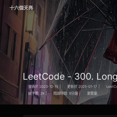
十六個天亮
LeetCode - 300. Long
發表於
2023-12-15
|
更新於
2025-01-17
|
LeetC
總字數:
2k
|
閱讀時間:
9分鐘
|
瀏覽量: