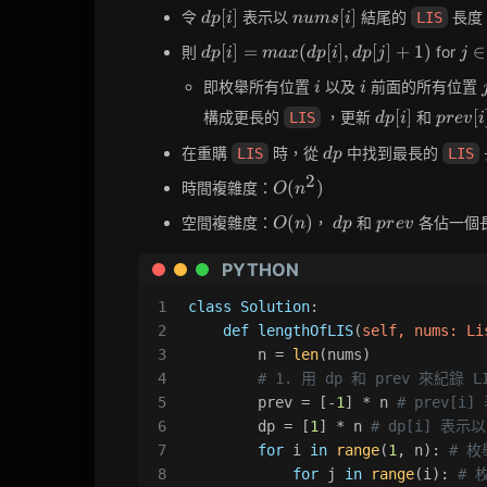
dp[i]
nums[i]
[
]
[
]
令
表示以
結尾的
長度
LIS
d
p
i
n
u
m
s
i
dp[i] =
j
[
]
=
(
[
]
,
[
]
+
1
)
∈
則
for
d
p
i
m
a
x
d
p
i
d
p
j
j
max(dp[i],
\in
i
i
j
即枚舉所有位置
以及
前面的所有位置
i
i
dp[j] + 1)
[0,
i)
dp[i]
prev[i
[
]
[
構成更長的
，更新
和
LIS
d
p
i
p
r
e
v
i
dp
在重購
時，從
中找到最長的
LIS
LIS
d
p
2
O(n^2)
(
)
時間複雜度：
O
n
O(n)
dp
prev
(
)
空間複雜度：
，
和
各佔一個
O
n
d
p
p
r
e
v
PYTHON
1
class
Solution
:
2
def
lengthOfLIS
(
self, nums: 
Li
3
        n = 
len
(nums)
4
# 1. 用 dp 和 prev 來紀錄 L
5
        prev = [-
1
] * n 
# prev[i
6
        dp = [
1
] * n 
# dp[i] 表示以
7
for
 i 
in
range
(
1
, n): 
# 枚
8
for
 j 
in
range
(i): 
# 