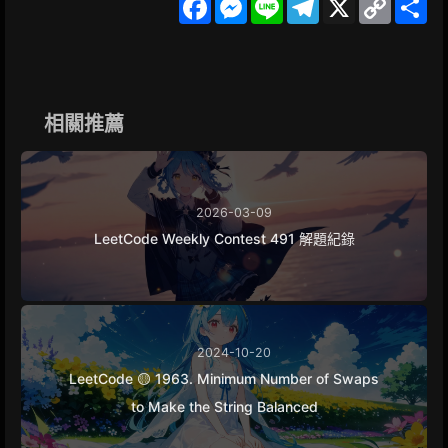
a
e
i
e
o
h
c
s
n
l
p
a
e
s
e
e
y
r
b
e
g
L
e
o
n
r
i
o
g
a
n
k
e
m
k
相關推薦
r
2026-03-09
LeetCode Weekly Contest 491 解題紀錄
2024-10-20
LeetCode 🟡 1963. Minimum Number of Swaps
to Make the String Balanced