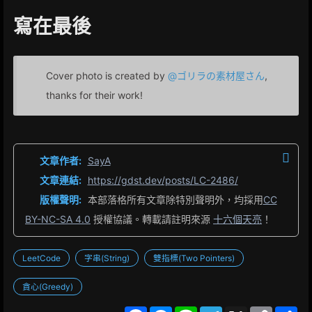
寫在最後
Cover photo is created by
@ゴリラの素材屋さん
,
thanks for their work!
文章作者:
SayA
文章連結:
https://gdst.dev/posts/LC-2486/
版權聲明:
本部落格所有文章除特別聲明外，均採用
CC
BY-NC-SA 4.0
授權協議。轉載請註明來源
十六個天亮
！
LeetCode
字串(String)
雙指標(Two Pointers)
貪心(Greedy)
F
M
L
T
X
C
S