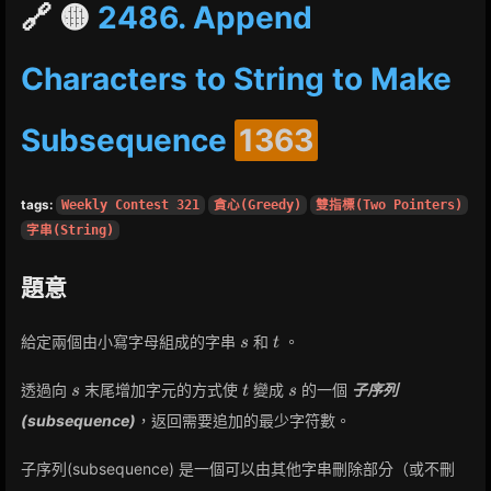
🔗 🟡
2486. Append
Characters to String to Make
Subsequence
1363
tags:
Weekly Contest 321
貪心(Greedy)
雙指標(Two Pointers)
字串(String)
題意
s
t
給定兩個由小寫字母組成的字串
和
。
s
t
s
t
s
透過向
末尾增加字元的方式使
變成
的一個
子序列
s
t
s
(subsequence)
，返回需要追加的最少字符數。
子序列(subsequence) 是一個可以由其他字串刪除部分（或不刪