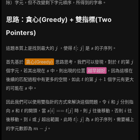
除）字元，但不改變剩下字元順序，所得到的字串。
思路：貪心(Greedy) + 雙指標(Two
Pointers)
j
t[:j]
s
[
:
]
這題本質上是找到最大的
，使得
是
的子序列。
j
t
j
s
t
j
首先基於
貪心(Greedy)
思路思考，我們可以發現，對於
的第
t
j
s
個字元，若其出現在
中，則出現的位置
越早越好
，因為這樣在
s
t
j+1
+
1
後續的匹配過程中有更多的空間，如此
的第
個字元有更大
t
j
s
的可能在
中。
s
i
j
因此我們可以使用雙指針的方式來解決這個問題，令
和
分別指
i
j
s
t
s[i]
j
i
[
]
=
=
[
]
向
和
的開頭，當
時，則
往後移動，否則
往
s
t
s
i
t
j
j
i
==
i
j
t[:j]
s
[
:
]
後移動。到
或
超出範圍，此時
為
的子序列，需要補上
i
j
t
j
s
t[j]
m
−
的字元數即為
。
m
j
-
j