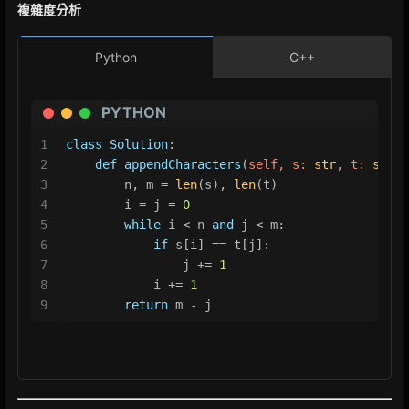
複雜度分析
Python
C++
PYTHON
1
class
Solution
:
2
def
appendCharacters
(
self, s: 
str
, t: 
str
) 
3
        n, m = 
len
(s), 
len
(t)
4
        i = j = 
0
5
while
 i < n 
and
 j < m:
6
if
 s[i] == t[j]:
7
                j += 
1
8
            i += 
1
9
return
 m - j