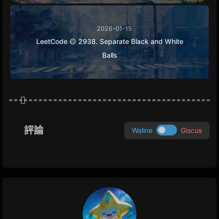
2026-01-15
LeetCode 🟡 2938. Separate Black and White
Balls
評論
Waline
Giscus