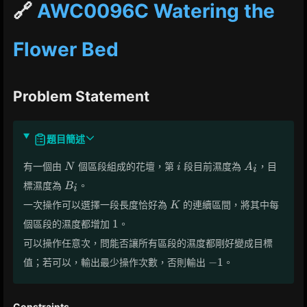
🔗
AWC0096C Watering the
Flower Bed
Problem Statement
題目簡述
N
i
A_i
有一個由
個區段組成的花壇，第
段目前濕度為
，目
N
i
A
i
B_i
標濕度為
。
B
i
K
一次操作可以選擇一段長度恰好為
的連續區間，將其中每
K
1
1
個區段的濕度都增加
。
可以操作任意次，問能否讓所有區段的濕度都剛好變成目標
-1
−
1
值；若可以，輸出最少操作次數，否則輸出
。
Constraints