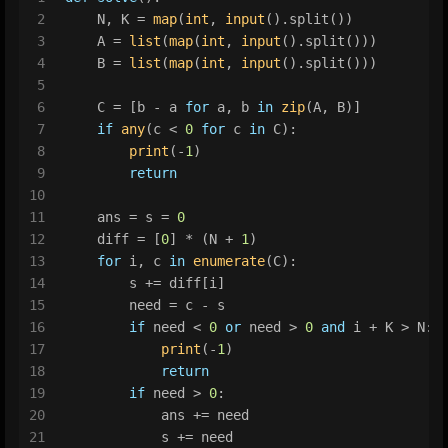
2
    N, K = 
map
(
int
, 
input
().split())
3
    A = 
list
(
map
(
int
, 
input
().split()))
4
    B = 
list
(
map
(
int
, 
input
().split()))
5
6
    C = [b - a 
for
 a, b 
in
zip
(A, B)]
7
if
any
(c < 
0
for
 c 
in
 C):
8
print
(-
1
)
9
return
10
11
    ans = s = 
0
12
    diff = [
0
] * (N + 
1
)
13
for
 i, c 
in
enumerate
(C):
14
        s += diff[i]
15
        need = c - s
16
if
 need < 
0
or
 need > 
0
and
 i + K > N:
17
print
(-
1
)
18
return
19
if
 need > 
0
:
20
            ans += need
21
            s += need