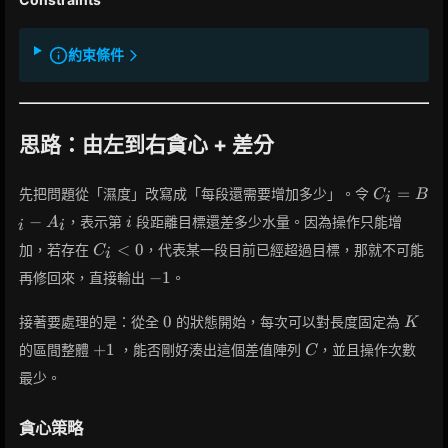
約束條件
思路：由左到右貪心 + 差分
C_i=B_i-
=
先把問題從「濕度」改寫成「每段還需要增加多少」。令
C
B
i
A_i
i
−
，表示第
段距離目標還差多少水量。因為操作只能增
A
i
i
i
C_i<0
<
0
加，若存在
，代表某一段目前已經超過目標，那就不可能
C
i
-1
−
1
再修回來，直接輸出
。
0
K
0
接著要處理的是：從全
的狀態開始，每次可以對長度固定為
K
+1
C
+
1
的區間整體
，能否剛好湊出這個差值陣列
，並且操作次數
C
最少。
貪心策略