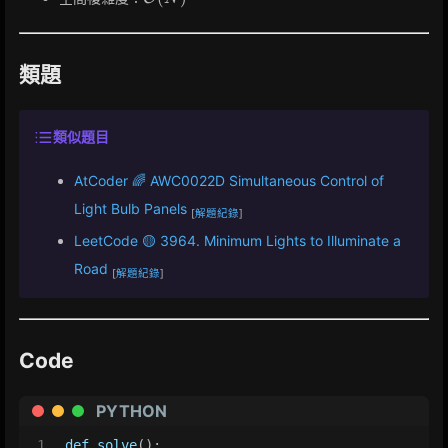
(N)
類題
類似題目
AtCoder 🌈 AWC0022D Simultaneous Control of
Light Bulb Panels
[
解題紀錄
]
LeetCode 🟡 3964. Minimum Lights to Illuminate a
Road
[
解題紀錄
]
Code
PYTHON
1
def
solve
():