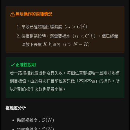
無法操作的兩種情況
s_i
>
[
]
某段已經超過目標濕度（
）
s
C
i
i
>
s_i
<
[
]
掃描到某段時，還需要補水（
），但已經無
s
C
i
C[i]
i
<
K
i
>
−
法放下長度
的區間（
）
K
i
N
K
C[i]
>
N
-
正確性說明
K
若一路掃描到最後都沒有失敗，每個位置都被唯一且剛好地補
到目標值。由於每次在目前位置只做「不得不做」的操作，所
以得到的操作次數也是最小值。
複雜度分析
\mathcal{O}
(
)
時間複雜度：
O
N
(N)
\mathcal{O}
(
)
空間複雜度：
O
N