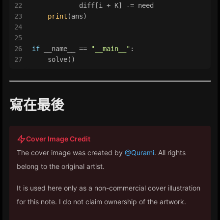
22
            diff[i + K] -= need
23
print
(ans)
24
25
26
if
 __name__ == 
"__main__"
:
27
    solve()
寫在最後
Cover Image Credit
The cover image was created by
@Qurami
. All rights
belong to the original artist.
It is used here only as a non-commercial cover illustration
for this note. I do not claim ownership of the artwork.