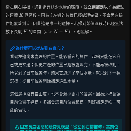
i
從左到右掃描，遇到還有缺少水量的區段，就
立刻補足
以
為起點
i
K
i
的連續
個區段。因為
左邊的位置已經處理完畢，不會再有操
K
i
i
作能覆蓋到
，因此這是唯一的選擇。若掃到某個區段時已經無法
i
K
i
>
−
放下長度
的區間（
），則無解。
K
i
N
K
>
N
-
為什麼可以從左到右貪心？
K
看最左邊尚未處理的位置。能影響它的操作，起點只能在它自
己或更左邊；但更左邊的位置已經被處理完，不能再被改動。
所以到了目前位置時，如果它還少了某個水量，就只剩下一種
選擇：從目前位置開始補足這些水量。
這個選擇沒有自由度，也不會漏掉更好的答案。因為少補會讓
目前位置不達標，多補會讓目前位置超標；剛好補足是唯一可
能的做法。
固定長度區間加法常見模型：從左到右掃描時，當前位