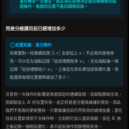
置的需求一旦確定，就必須在這裡決定是否開啟新的區
間操作。後面的位置不能回頭修前面。
用差分維護目前已經增加多少
前置知識：差分陣列
[l,r]
x
[
,
]
如果要對一段連續區間
全部加上
，不必真的逐格修
l
r
x
x
改。可以在左端點記錄「從這裡開始多
」，在右端點後一格
x
x
記錄「從這裡開始少
」。之後從左到右累加這些變化量，就
x
能還原每個位置實際被加了多少。
注意到一次操作的影響是長度固定的連續區間：從起點開始生效，
K
到起點加上
的位置失效。這正好是差分擅長維護的資訊。因此
K
我們不用真的更新整段，只要維護目前仍然有效的總增加量；當在
K
目前位置新增若干次操作時，立刻把它加入當前貢獻，並在
格
K
之後記錄一個相反變化，表示這批操作到那裡就失效。