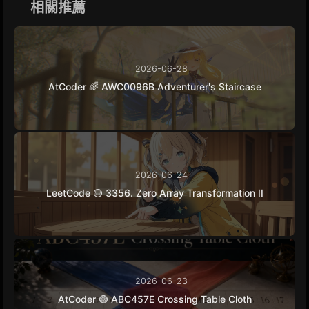
相關推薦
r
2026-06-28
AtCoder 🌈 AWC0096B Adventurer's Staircase
2026-06-24
LeetCode 🟡 3356. Zero Array Transformation II
2026-06-23
AtCoder 🟢 ABC457E Crossing Table Cloth