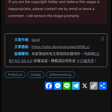
If you are the copyright holder and believe this usage is
inappropriate, please contact me by email or leave a
comment. I will remove the image promptly.
文章作者:
SayA
文章連結:
https://gdst.dev/posts/awc0096_c/
版權聲明:
本部落格所有文章除特別聲明外，均採用
CC
BY-NC-SA 4.0
授權協議。轉載請註明來源
十六個天亮
！
PrefixSum
Greedy
DifferenceArray
F
M
L
T
X
C
S
a
e
i
e
o
h
c
s
n
l
p
a
e
s
e
e
y
r
b
e
g
L
e
o
n
r
i
o
g
a
n
k
e
m
k