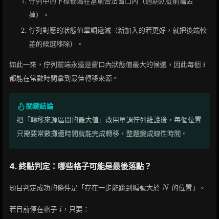
佇列中的下標都落在當前合法窗口內（過期就從前端丟
掉）。
佇列對應的狀態值單調遞減（新加入的若更好，就把後端較
差的候選移除）。
i
如此一來，佇列前端永遠是窗口內狀態值最大的候選，因此每個
i
都能在常數時間拿到最佳轉移來源。
關鍵結論
把「轉移來源區間的最大值」改用單調佇列維護後，每個位置
只需要常數攤還時間就能完成轉移，整題變成線性時間。
4. 終點判定：哪些格子可能是最後落點？
N
題目判定成功的條件是「存在一步能跳到編號大於
的位置」。
N
i
若目前停在格子
，只要：
i