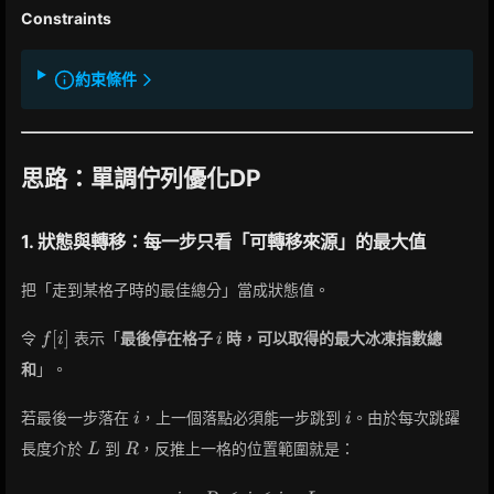
Constraints
約束條件
思路：單調佇列優化DP
1. 狀態與轉移：每一步只看「可轉移來源」的最大值
把「走到某格子時的最佳總分」當成狀態值。
f[i]
i
[
]
令
表示「
最後停在格子
時，可以取得的最大冰凍指數總
f
i
i
和
」。
i
i
若最後一步落在
，上一個落點必須能一步跳到
。由於每次跳躍
i
i
L
R
長度介於
到
，反推上一格的位置範圍就是：
L
R