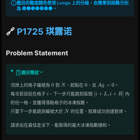
題目的難度顏色使用 Luogu 上的分級，由簡單到困難分別
為 🔴🟠🟡🟢🔵🟣⚫。
🔗
P1725 琪露诺
Problem Statement
題目簡述
0
N
0
A_0=0
0
0
=
0
河岸上的格子編號為
到
，起點在
，且
。
0
N
A
i
[i+L,
[
+
,
+
]
每次若目前在格子
，下一步只能跳到區間
內
i
i
L
i
R
i+R]
的任一格，並獲得落點格子的冰凍指數。
N
只要下一步能跳到編號大於
的位置，就算成功到達對岸。
N
請求出在最佳走法下，能取得的最大冰凍指數總和。