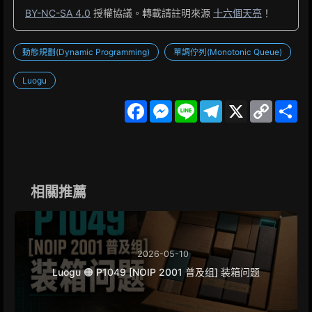
BY-NC-SA 4.0
授權協議。轉載請註明來源
十六個天亮
！
動態規劃(Dynamic Programming)
單調佇列(Monotonic Queue)
Luogu
F
M
L
T
X
C
S
a
e
i
e
o
h
c
s
n
l
p
a
e
s
e
e
y
r
b
e
g
L
e
o
n
r
i
o
g
a
n
k
e
m
k
相關推薦
r
2026-05-10
Luogu 🟠 P1049 [NOIP 2001 普及组] 装箱问题