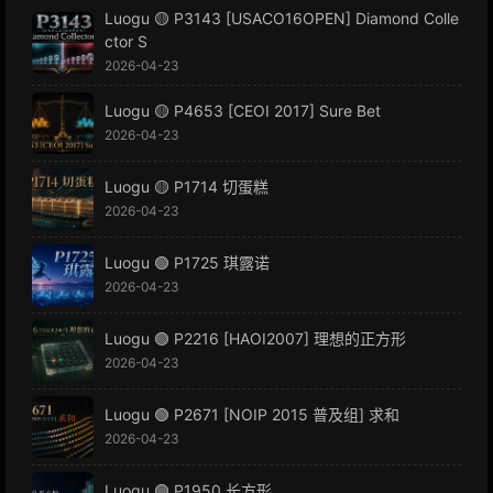
Luogu 🟡 P3143 [USACO16OPEN] Diamond Colle
ctor S
2026-04-23
Luogu 🟡 P4653 [CEOI 2017] Sure Bet
2026-04-23
Luogu 🟡 P1714 切蛋糕
2026-04-23
Luogu 🟢 P1725 琪露诺
2026-04-23
Luogu 🟢 P2216 [HAOI2007] 理想的正方形
2026-04-23
Luogu 🟢 P2671 [NOIP 2015 普及组] 求和
2026-04-23
Luogu 🟢 P1950 长方形