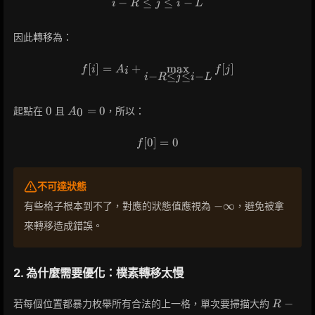
−
≤
i-R \le j \le i-L
≤
−
i
R
j
i
L
因此轉移為：
[
]
=
+
f[i] = A_i + \max_{i-R \le j \le
max
[
]
f
i
A
f
j
i
−
≤
≤
−
i
R
j
i
L
0
A_0=0
0
=
0
起點在
且
，所以：
0
A
[
0
]
f[0] = 0
=
0
f
不可達狀態
-
−
∞
有些格子根本到不了，對應的狀態值應視為
，避免被拿
\infty
來轉移造成錯誤。
2. 為什麼需要優化：樸素轉移太慢
R-
−
若每個位置都暴力枚舉所有合法的上一格，單次要掃描大約
R
L+1