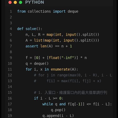
PYTHON
1
from
 collections 
import
 deque
2
3
4
def
solve
():
5
    n, L, R = 
map
(
int
, 
input
().split())
6
    A = 
list
(
map
(
int
, 
input
().split()))
7
assert
len
(A) == n + 
1
8
9
    f = [
0
] + [
float
(
"-inf"
)] * n
10
    q = deque()
11
for
 i, x 
in
enumerate
(A):
12
# for j in range(max(0, i - R), i - L +
13
#     f[i] = max(f[i], f[j] + x)
14
15
# 1. 入窗口，維護窗口內的最大值單調佇列
16
if
 i - L >= 
0
:
17
while
 q 
and
 f[q[-
1
]] <= f[i - L]:
18
                q.pop()
19
            q.append(i - L)