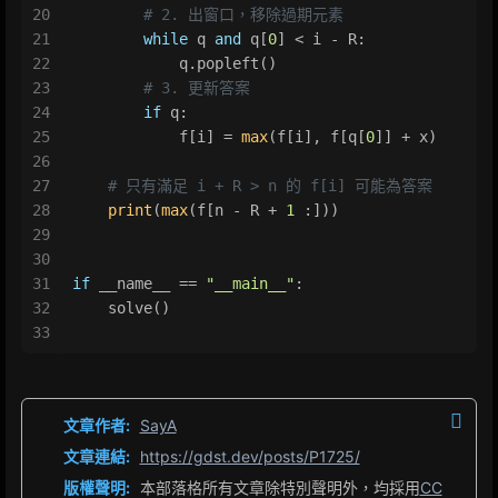
20
# 2. 出窗口，移除過期元素
21
while
 q 
and
 q[
0
] < i - R:
22
            q.popleft()
23
# 3. 更新答案
24
if
 q:
25
            f[i] = 
max
(f[i], f[q[
0
]] + x)
26
27
# 只有滿足 i + R > n 的 f[i] 可能為答案
28
print
(
max
(f[n - R + 
1
 :]))
29
30
31
if
 __name__ == 
"__main__"
:
32
    solve()
33
文章作者:
SayA
文章連結:
https://gdst.dev/posts/P1725/
版權聲明:
本部落格所有文章除特別聲明外，均採用
CC