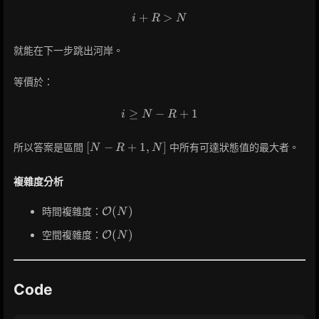
+
i + R > N
>
i
R
N
就能在下一步跳出河岸。
等價於：
≥
−
i \ge N - R + 1
+
1
i
N
R
[N-
[
−
+
1
,
]
所以答案是區間
中所有可達狀態值的最大者。
N
R
N
R+1,
N]
複雜度分析
\mathcal{O}
(
)
時間複雜度：
O
N
(N)
\mathcal{O}
(
)
空間複雜度：
O
N
(N)
Code