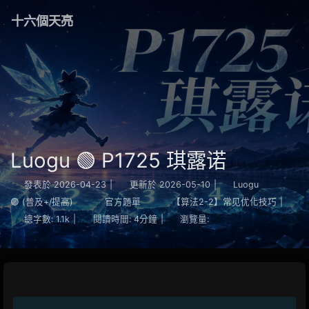
十六個天亮
Luogu 🟢 P1725 琪露诺
發表於
2026-04-23
|
更新於
2026-05-10
|
Luogu
🟢 (普及+/提高)
官方題單
【算法2-2】常见优化技巧
|
總字數:
1.1k
|
閱讀時間:
4分鐘
|
瀏覽量: