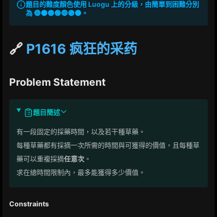
題目的難度顏色使用 Luogu 上的分級，由簡單到困難分別
為 🔴🟠🟡🟢🔵🟣⚫。
🔗
P1616 疯狂的采药
Problem Statement
題目簡述
有一段固定的採藥時間，以及若干種草藥。
每種草藥都有採摘一次所需的時間與可獲得的價值，且每種草
藥可以重複採摘
任意次
。
求在總時間限制內，最多能獲得多少價值。
Constraints