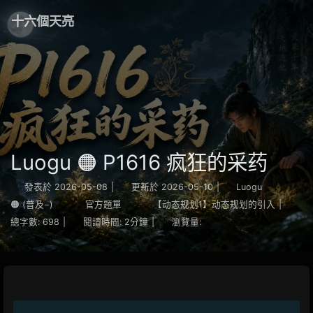
十六個天亮
Luogu 🟠 P1616 疯狂的采药
發表於
2026-05-08
|
更新於
2026-05-10
|
Luogu
🟠 (普及−)
官方題單
【动态规划1】动态规划的引入
|
總字數:
698
|
閱讀時間:
2分鐘
|
瀏覽量: