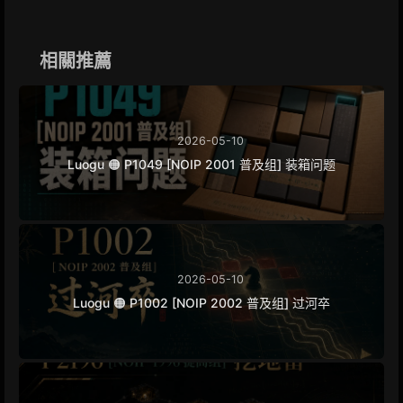
b
e
g
L
e
o
n
r
i
o
g
a
n
k
e
m
k
相關推薦
r
2026-05-10
Luogu 🟠 P1049 [NOIP 2001 普及组] 装箱问题
2026-05-10
Luogu 🟠 P1002 [NOIP 2002 普及组] 过河卒