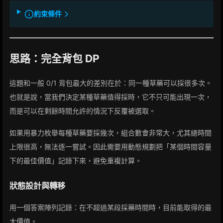
約束條件
思路：完全背包 DP
這題和一般 0/1 背包最大的差別在於：同一種草藥可以採很多次。
也就是說，當我們決定某種草藥值得採時，它不只可能出現一次，
而是可以在剩餘時間允許的情況下反覆被選取。
如果用暴力枚舉每種草藥要採幾次，組合數會非常大，尤其總時間
上限很高，無法逐一嘗試。因此需要用動態規劃把「某個時間容量
下的最佳價值」記錄下來，避免重複計算。
狀態設計與轉移
用一個答案陣列記錄：在不超過某段採藥時間時，目前能取得的最
大價值。