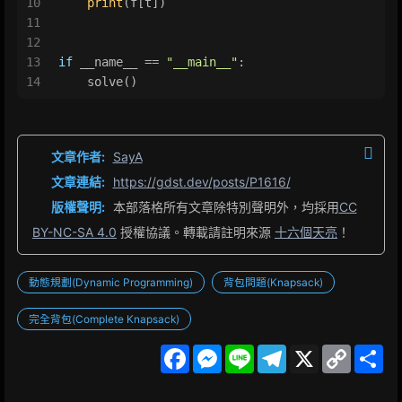
10
print
(f[t])
11
12
13
if
 __name__ == 
"__main__"
:
14
    solve()
文章作者:
SayA
文章連結:
https://gdst.dev/posts/P1616/
版權聲明:
本部落格所有文章除特別聲明外，均採用
CC
BY-NC-SA 4.0
授權協議。轉載請註明來源
十六個天亮
！
動態規劃(Dynamic Programming)
背包問題(Knapsack)
完全背包(Complete Knapsack)
F
M
L
T
X
C
S
a
e
i
e
o
h
c
s
n
l
p
a
e
s
e
e
y
r