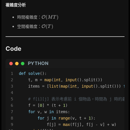
複雜度分析
\mathcal{O}
(
)
時間複雜度：
O
M
T
(MT)
\mathcal{O}
(
)
空間複雜度：
O
T
(T)
Code
PYTHON
1
def
solve
():
2
    t, m = 
map
(
int
, 
input
().split())
3
    items = [
list
(
map
(
int
, 
input
().split())) 
fo
4
5
# f[i][j] 表示考慮前 i 個物品，時間為 j 時的最
6
    f = [
0
] * (t + 
1
)
7
for
 v, w 
in
 items:
8
for
 j 
in
range
(v, t + 
1
):
9
            f[j] = 
max
(f[j], f[j - v] + w)