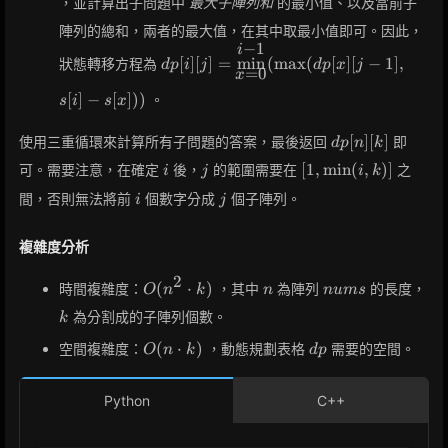
，並計算出子問題中
最大子陣列和
的最小值、以及當前子
陣列的總和，兩者的最大值，在其中取最小值即可。因此，
−
1
i
dp[i][j] =
[
]
[
]
=
min
(
max
(
[
]
[
−
1
]
,
狀態轉移方程為
d
p
i
j
d
p
x
j
=
0
\displaystyle\min_{x=0}^{i-
x
1}(\max(dp[x][j-1], s[i] -
[
]
−
[
]
)
)
。
s
i
s
x
s[x]))
dp[n]
[
]
[
]
使用三重循環來計算所有子問題的答案，最後返回
即
d
p
n
k
[k]
i
j
[1,
[
1
,
min
(
,
)
]
可。需要注意，在確定
後，
的範圍需要在
之
i
j
i
k
\min(i,
i
j
間，否則無法將前
個數字分成
個子陣列。
i
j
k)]
複雜度分析
2
O(n^2
n
nums
k
(
⋅
)
時間複雜度：
，其中
為陣列
的長度，
O
n
k
n
n
u
m
s
\cdot
為分割成的子陣列個數。
k
k)
O(n
dp
(
⋅
)
空間複雜度：
，動態規劃表格
需要的空間。
O
n
k
d
p
\cdot
k)
Python
C++