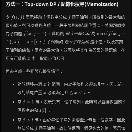
= 10^9
方法一：Top-down DP / 記憶化搜尋(Memoization)
f(i,
i
j
(
,
)
令
表示將前
個數字分成
個子陣列，所得到的最大和的
f
i
j
i
j
j)
x
最小值。則可以透過考慮上一段子陣列的結尾位置
，將問題轉換
x
f(x,
\max(f(x,
(
,
−
1
)
max
(
(
,
−
為子問題
，此時的
最大子陣列和
為
f
x
j
f
x
j
j-
j-1), s[i] -
1
)
,
[
]
−
[
]
)
，即子問題的
最大子陣列和
最小值、以及當前
s
i
s
x
1)
s[x])
子陣列的總和，兩者的最大值。並可以將其作為答案的候選值，在
x
所有可能的
中，取最小值即可。
x
再來考慮一些細節和邊界情況：
x
對於轉移來源
的範圍，由於子陣列必須為非空，因此前一
x
x
0
0
≤
<
段的結尾位置
必須滿足
。
x
x
i
\leq
j
i
=
1
當
時，表示只有一個子陣列，此時可以直接返回前
j
i
x <
=
s[i]
i
[
]
個數字的和
；
s
i
1
j
>
當
時，由於每個子陣列需要至少包含一個數字，因此
j
i
>
j
無法分成
個子陣列，故此時返回一個足夠大的值，表示無
j
i