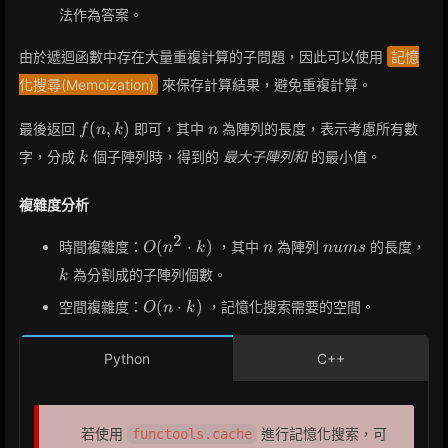
法作為答案。
由於遞迴函數中存在大量重複計算的子問題，因此可以使用
記憶
化搜尋(Memoization)
來保存計算結果，避免重複計算。
f(n,
n
(
,
)
最後返回
即可，其中
為陣列的長度，表示考慮所有數
f
n
k
n
k)
k
字，分成
個子陣列時，得到的
最大子陣列和
的最小值。
k
複雜度分析
2
O(n^2
n
nums
k
(
⋅
)
時間複雜度：
，其中
為陣列
的長度，
O
n
k
n
n
u
m
s
\cdot
為分割成的子陣列個數。
k
k)
O(n
(
⋅
)
空間複雜度：
，記憶化搜索需要的空間。
O
n
k
\cdot
k)
Python
C++
若使用
進行記憶化搜索，可
functools.cache