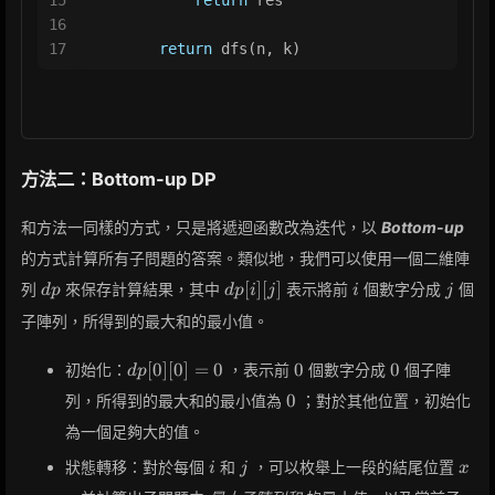
15
return
 res
16
17
return
 dfs(n, k)
方法二：Bottom-up DP
和方法一同樣的方式，只是將遞迴函數改為迭代，以
Bottom-up
的方式計算所有子問題的答案。類似地，我們可以使用一個二維陣
dp
dp[i]
i
j
[
]
[
]
列
來保存計算結果，其中
表示將前
個數字分成
個
d
p
d
p
i
j
i
j
[j]
子陣列，所得到的最大和的最小值。
dp[0]
0
0
[
0
]
[
0
]
=
0
0
0
初始化：
，表示前
個數字分成
個子陣
d
p
[0] =
0
0
列，所得到的最大和的最小值為
；對於其他位置，初始化
0
為一個足夠大的值。
i
j
x
狀態轉移：對於每個
和
，可以枚舉上一段的結尾位置
i
j
x