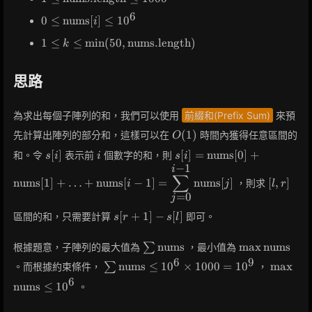
\text{nums.length}
6
0 \leq
0
≤
nums
[
]
≤
1
0
i
\leq 1000
\text{nums}
1 \leq k \leq
1
≤
≤
min
(
5
0
,
nums.length
)
k
[i] \leq 10^6
\min(50,
\text{nums.length})
思路
為求出每個子陣列的和，我們可以使用
前綴和(Prefix Sum)
來預
O(1)
(
1
)
先計算出陣列的部分和，這樣可以在
時間內獲得任意區間的
O
s[i]
i
s[i] = \text{nums}[0] +
[
]
[
]
=
nums
[
0
]
+
和。令
表示前
個數字的和，則
s
i
i
s
i
\text{nums}[1] + \ldots 
−
1
i
[l,
∑
\text{nums}[i-1] =
nums
[
1
]
+
…
+
nums
[
−
1
]
=
nums
[
]
[
,
]
，則求
i
j
l
r
r]
\displaystyle\sum_{j=0}^
=
0
j
1} \text{nums}[j]
s[r+1]
[
+
1
]
−
[
]
區間的和，只需要計算
即可。
s
r
s
l
- s[l]
\sum
\max
nums
max
nums
根據題意，子陣列的最大值為
∑
，最小值為
\text{nums}
\text{nums}
6
9
\sum
\max
nums
≤
1
0
×
1
0
0
0
=
1
0
max
。而根據約束條件，
∑
，
\text{nums}
\text{
6
nums
≤
1
0
。
\leq 10^6
\leq 10
\times 1000