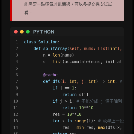
能需要一點運氣才能通過，可以多提交幾次試試
看。
PYTHON
1
class
Solution
:
2
def
splitArray
(
self, nums: 
List
[
int
], k: 
i
3
        n = 
len
(nums)
4
        s = 
list
(accumulate(nums, initial=
0
))
5
6
        @cache
7
def
dfs
(
i: 
int
, j: 
int
) -> 
int
: 
# 前
8
if
 j == 
1
:
9
return
 s[i]
10
if
 j > i: 
# 不能分成 j 個子陣列
11
return
10
**
10
12
            res = 
10
**
10
13
for
 x 
in
range
(i): 
# 枚舉上一段的結
14
                res = 
min
(res, 
max
(dfs(x, j - 