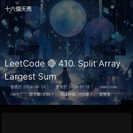
十六個天亮
LeetCode 🔴 410. Split Array
Largest Sum
發表於
2024-06-20
|
更新於
2026-01-15
|
LeetCode
Hard
|
總字數:
2.6k
|
閱讀時間:
11分鐘
|
瀏覽量: