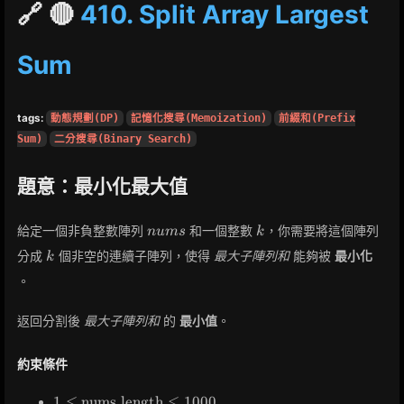
🔗 🔴
410. Split Array Largest
Sum
tags:
動態規劃(DP)
記憶化搜尋(Memoization)
前綴和(Prefix
Sum)
二分搜尋(Binary Search)
題意：最小化最大值
nums
k
給定一個非負整數陣列
和一個整數
，你需要將這個陣列
n
u
m
s
k
k
分成
個非空的連續子陣列，使得
最大子陣列和
能夠被
最小化
k
。
返回分割後
最大子陣列和
的
最小值
。
約束條件
1 \leq
1
≤
nums.length
≤
1
0
0
0