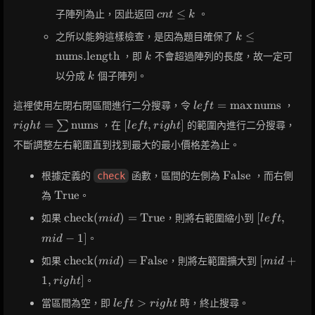
cnt
≤
子陣列為止，因此返回
。
c
n
t
k
\leq
k \leq
≤
之所以能夠這樣檢查，是因為題目確保了
k
k
\text{nums.le
k
nums.length
，即
不會超過陣列的長度，故一定可
k
k
以分成
個子陣列。
k
left = \max
rig
=
max
nums
這裡使用左閉右閉區間進行二分搜尋，令
，
l
e
f
t
\text{nums}
\te
[left,
=
nums
[
,
]
∑
，在
的範圍內進行二分搜尋，
r
i
g
h
t
l
e
f
t
r
i
g
h
t
right]
不斷調整左右範圍直到找到最大的最小價格差為止。
\text{False}
False
根據定義的
函數，區間的左側為
，而右側
check
\text{True}
True
為
。
\text{check}
[left,
check
(
)
=
True
[
,
如果
，則將右範圍縮小到
m
i
d
l
e
f
t
(mid) =
mid-
−
1
]
。
m
i
d
\text{True}
1]
\text{check}
[mid+1,
check
(
)
=
False
[
+
如果
，則將左範圍擴大到
m
i
d
m
i
d
(mid) =
right]
1
,
]
。
r
i
g
h
t
\text{False}
left
>
當區間為空，即
時，終止搜尋。
l
e
f
t
r
i
g
h
t
>