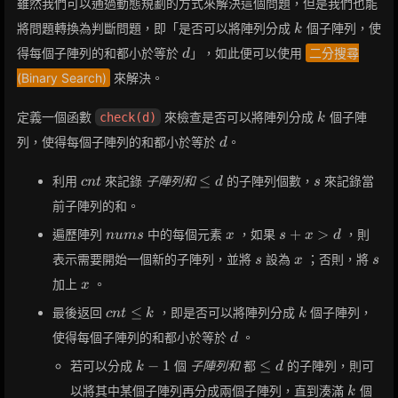
雖然我們可以通過動態規劃的方式來解決這個問題，但是我們也能
k
將問題轉換為判斷問題，即「是否可以將陣列分成
個子陣列，使
k
d
得每個子陣列的和都小於等於
」，如此便可以使用
二分搜尋
d
(Binary Search)
來解決。
k
定義一個函數
來檢查是否可以將陣列分成
個子陣
check(d)
k
d
列，使得每個子陣列的和都小於等於
。
d
cnt
\leq
s
≤
利用
來記錄
子陣列和
的子陣列個數，
來記錄當
c
n
t
d
s
d
前子陣列的和。
nums
x
s
+
>
遍歷陣列
中的每個元素
，如果
，則
n
u
m
s
x
s
x
d
+
s
x
s
表示需要開始一個新的子陣列，並將
設為
；否則，將
s
x
s
x
x
>
加上
。
x
d
cnt
k
≤
最後返回
，即是否可以將陣列分成
個子陣列，
c
n
t
k
k
\leq
d
使得每個子陣列的和都小於等於
。
d
k
k-
\leq
−
1
≤
若可以分成
個
子陣列和
都
的子陣列，則可
k
d
1
d
k
以將其中某個子陣列再分成兩個子陣列，直到湊滿
個
k