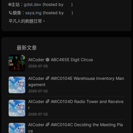
🌐主站：
gdst.dev
(hosted by
)
🪐鏡像：
saya.ing
(hosted by
)
平凡人的刷題日常。
最新文章
AtCoder 🟢 ABC465E Digit Circus
2026-07-05
AtCoder 🌈 AWC0104E Warehouse Inventory Man
agement
2026-07-02
AtCoder 🌈 AWC0104D Radio Tower and Receive
r
2026-07-02
AtCoder 🌈 AWC0104C Deciding the Meeting Pla
ce