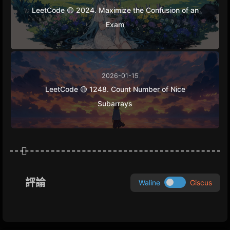
LeetCode 🟡 2024. Maximize the Confusion of an
Exam
2026-01-15
LeetCode 🟡 1248. Count Number of Nice
Subarrays
評論
Waline
Giscus