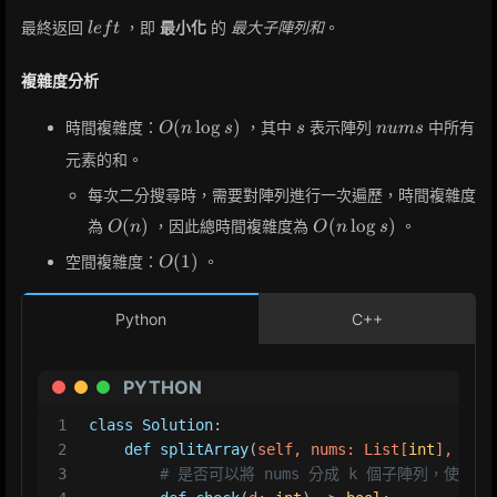
right
left
最終返回
，即
最小化
的
最大子陣列和
。
l
e
f
t
複雜度分析
O(n
s
nums
(
lo
g
)
時間複雜度：
，其中
表示陣列
中所有
O
n
s
s
n
u
m
s
\log
元素的和。
s)
每次二分搜尋時，需要對陣列進行一次遍歷，時間複雜度
O(n)
O(n
(
)
(
lo
g
)
為
，因此總時間複雜度為
。
O
n
O
n
s
\log
O(1)
(
1
)
空間複雜度：
。
O
s)
Python
C++
PYTHON
1
class
Solution
:
2
def
splitArray
(
self, nums: 
List
[
int
], k: 
i
3
# 是否可以將 nums 分成 k 個子陣列，使得