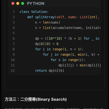
PYTHON
1
class
Solution
:
2
def
splitArray
(
self, nums: 
List
[
int
], k: 
i
3
        n = 
len
(nums)
4
        s = 
list
(accumulate(nums, initial=
0
)) 
5
6
        dp = [[
10
**
10
] * (k + 
1
) 
for
 _ 
in
rang
7
        dp[
0
][
0
] = 
0
8
for
 i 
in
range
(
1
, n + 
1
):
9
for
 j 
in
range
(
1
, 
min
(i, k) + 
1
):
10
for
 x 
in
range
(i):
11
                    dp[i][j] = 
min
(dp[i][j], 
m
12
return
 dp[n][k]
方法三：二分搜尋(Binary Search)