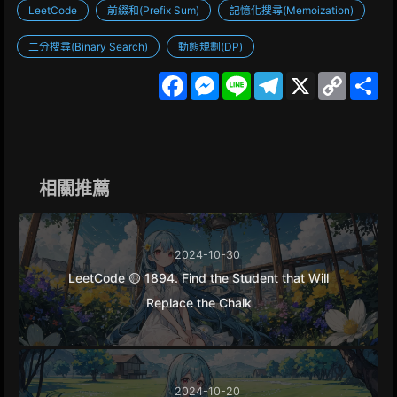
LeetCode
前綴和(Prefix Sum)
記憶化搜尋(Memoization)
二分搜尋(Binary Search)
動態規劃(DP)
F
M
L
T
X
C
S
a
e
i
e
o
h
c
s
n
l
p
a
e
s
e
e
y
r
b
e
g
L
e
o
n
r
i
o
g
a
n
k
e
m
k
相關推薦
r
2024-10-30
LeetCode 🟡 1894. Find the Student that Will
Replace the Chalk
2024-10-20