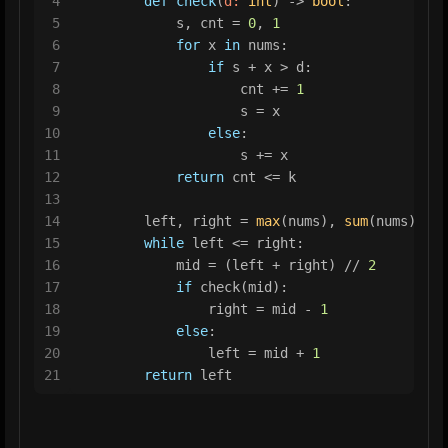
4
def
check
(
d: 
int
) -> 
bool
:
5
            s, cnt = 
0
, 
1
6
for
 x 
in
 nums:
7
if
 s + x > d:
8
                    cnt += 
1
9
                    s = x
10
else
:
11
                    s += x
12
return
 cnt <= k
13
14
        left, right = 
max
(nums), 
sum
(nums)
15
while
 left <= right:
16
            mid = (left + right) // 
2
17
if
 check(mid):
18
                right = mid - 
1
19
else
:
20
                left = mid + 
1
21
return
 left