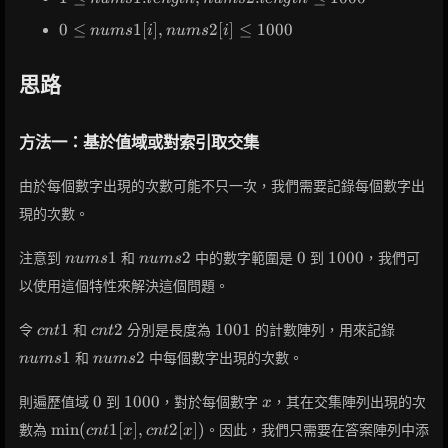
nums1.length,
0 \leq
0
≤
1
[
]
,
2
[
]
≤
1
0
0
0
n
u
m
s
i
n
u
m
s
i
nums2.length
nums1[i],
\leq 1000
nums2[i]
思路
\leq
1000
方法一：基於值域或對索引取交集
由於每個數字出現的次數可能不只一次，我們需要記錄每個數字出
現的次數。
nums1
nums2
0
1000
1
2
0
1
0
0
0
注意到
和
中的數字範圍是
到
，我們可
n
u
m
s
n
u
m
s
以使用這個特性來解決這個問題。
cnt1
cnt2
1001
nums1
1
2
1
0
0
1
令
和
分別是長度為
的計數陣列，用來記錄
c
n
t
c
n
t
nums2
1
2
和
中每個數字出現的次數。
n
u
m
s
n
u
m
s
0
1000
x
0
1
0
0
0
則遍歷值域
到
，對於每個數字
，其在交集陣列出現的次
x
\min(cnt1[x],
min
(
1
[
]
,
2
[
]
)
數為
。因此，我們只需要在答案陣列中添
c
n
t
x
c
n
t
x
cnt2[x])