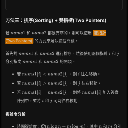
方法三：排序(Sorting) + 雙指標(Two Pointers)
nums1
nums2
1
2
若
和
都是有序的，則可以使用
雙指針
n
u
m
s
n
u
m
s
(Two Pointers)
的方式來解決這個問題。
nums1
nums2
i
j
1
2
首先對
和
進行排序，然後使用兩個指針
和
n
u
m
s
n
u
m
s
i
j
nums1
nums2
1
2
分別指向
和
的開頭。
n
u
m
s
n
u
m
s
nums1[i]
i
1
[
]
<
2
[
]
若
，則
往右移動。
n
u
m
s
i
n
u
m
s
j
i
<
nums1[i]
j
1
[
]
>
2
[
]
若
，則
往右移動。
n
u
m
s
i
n
u
m
s
j
j
nums2[j]
>
nums1[i]
nums1[i]
1
[
]
=
2
[
]
1
[
]
若
，則將
加入答案
n
u
m
s
i
n
u
m
s
j
n
u
m
s
i
nums2[j]
=
i
j
陣列中，並將
和
同時往右移動。
i
j
nums2[j]
複雜度分析
\mathcal{O}
n
m
(
lo
g
+
lo
g
)
時間複雜度：
，其中
和
分別
O
n
n
m
m
n
m