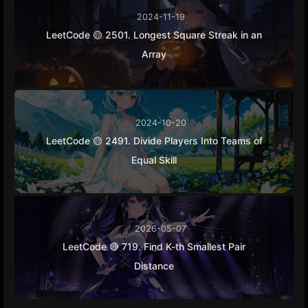
2024-11-19
LeetCode 🟡 2501. Longest Square Streak in an
Array
2024-10-20
LeetCode 🟡 2491. Divide Players Into Teams of
Equal Skill
2026-05-07
LeetCode 🔴 719. Find K-th Smallest Pair
Distance