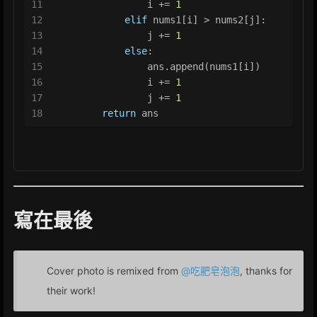
11
                i += 
1
12
elif
 nums1[i] > nums2[j]:
13
                j += 
1
14
else
:
15
                ans.append(nums1[i])
16
                i += 
1
17
                j += 
1
18
return
 ans
寫在最後
Cover photo is remixed from
@吃肥皂泡泡
, thanks for
their work!