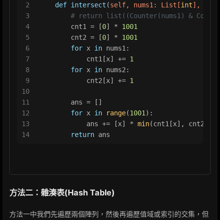
2
def
intersect
(
self, nums1: 
List
[
int
], nums
3
# return list((Counter(nums1) & Counte
4
        cnt1 = [
0
] * 
1001
5
        cnt2 = [
0
] * 
1001
6
for
 x 
in
 nums1:
7
            cnt1[x] += 
1
8
for
 x 
in
 nums2:
9
            cnt2[x] += 
1
10
11
        ans = []
12
for
 x 
in
range
(
1001
):
13
            ans += [x] * 
min
(cnt1[x], cnt2[x])
14
return
 ans
方法二：雜湊表(Hash Table)
方法一中我們先遍歷兩個陣列，然後再遍歷值域或索引的交集，但