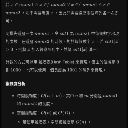
x \isin
∈
1
∧
∈
/
2
∨
∈
/
1
∧
∈
若
x
n
u
m
s
x
n
u
m
s
x
n
u
m
s
x
nums1
x
2
，則不需要考慮
。因此只需要遍歷兩個陣列各一次即
n
u
m
s
x
\land
x
可。
\notin
nums2
nums1
cnt1
nums1
1
1
1
同樣先遍歷一次
，令
為
中每個數字出現
n
u
m
s
c
n
t
n
u
m
s
\lor x
nums2
x
cnt1[x]
2
1
[
]
的次數。在遍歷
的時候，對於每個數字
，若
n
u
m
s
x
c
n
t
x
\notin
> 0
x
cnt1[x]
nums1
>
0
1
[
]
，則將
加入答案陣列中，並將
減一。
x
c
n
t
x
\land
x \isin
0
0
計數的方式可以用 雜湊表(Hash Table) 來實現，但由於值域是
nums2
1000
1001
1
0
0
0
1
0
0
1
到
，也可以使用一個長度為
的陣列來實現。
複雜度分析
\mathcal{O}
n
m
nums1
(
+
)
1
時間複雜度：
，其中
和
分別是
O
n
m
n
m
n
u
m
s
(n + m)
nums2
2
和
的長度。
n
u
m
s
\mathcal{O}
\mathcal{O}
(
)
(
)
空間複雜度：
或
。
O
O
n
D
(n)
(D)
O(n)
(
)
若使用雜湊表，空間複雜度是
。
O
n