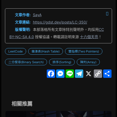
文章作者:
SayA
文章連結:
https://gdst.dev/posts/LC-350/
版權聲明:
本部落格所有文章除特別聲明外，均採用
CC
BY-NC-SA 4.0
授權協議。轉載請註明來源
十六個天亮
！
LeetCode
雜湊表(Hash Table)
雙指標(Two Pointers)
二分搜尋(Binary Search)
排序(Sorting)
陣列(Array)
F
M
L
T
X
C
S
a
e
i
e
o
h
c
s
n
l
p
a
e
s
e
e
y
r
b
e
g
L
e
o
n
r
i
o
g
a
n
k
e
m
k
相關推薦
r