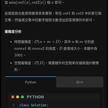
\min(cnt1[x],
x
min
(
1
[
]
,
2
[
]
)
加
個
即可。
c
n
t
x
c
n
t
x
x
cnt2[x])
cnt1
cnt2
1
2
這個思路也能使用雜湊表來實現，對在
和
中的索引取
c
n
t
c
n
t
交集，然後將交集中的數字按照次數添加到答案陣列中即可。
複雜度分析
\mathcal{O}
n
m
nums1
(
+
+
)
時間複雜度：
，其中
和
分別是
O
n
m
D
n
m
(n + m + D)
nums2
D
1001
1
2
和
的長度，
是值域大小，本題中為
n
u
m
s
n
u
m
s
D
1
0
0
1
。
\mathcal{O}
(
)
空間複雜度：
，需要額外的空間來存儲兩個計數陣
O
D
(D)
列。
Python
C++
PYTHON
1
class
Solution
: