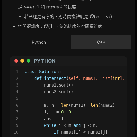
(n \log n + m
nums1
nums2
1
2
是
和
的長度。
n
u
m
s
n
u
m
s
\log m)
\mathcal{O}
(
+
)
若已經是有序的，則時間複雜度是
。
O
n
m
(n + m)
\mathcal{O}
(
1
)
空間複雜度：
，忽略排序的空間複雜度。
O
(1)
Python
C++
PYTHON
1
class
Solution
:
2
def
intersect
(
self, nums1: 
List
[
int
], nums
3
        nums1.sort()
4
        nums2.sort()
5
6
        m, n = 
len
(nums1), 
len
(nums2)
7
        i, j = 
0
, 
0
8
        ans = []
9
while
 i < m 
and
 j < n:
10
if
 nums1[i] < nums2[j]: