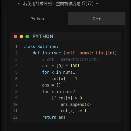
O(D)
(
)
若使用計數陣列，空間複雜度是
。
O
D
Python
C++
PYTHON
1
class
Solution
:
2
def
intersect
(
self, nums1: 
List
[
int
], nums
3
# cnt = defaultdict(int)
4
        cnt = [
0
] * 
1001
5
for
 x 
in
 nums1:
6
            cnt[x] += 
1
7
        ans = []
8
for
 x 
in
 nums2:
9
if
 cnt[x] > 
0
:
10
                ans.append(x)
11
                cnt[x] -= 
1
12
return
 ans