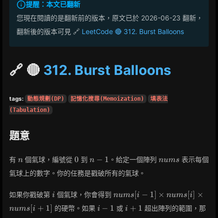
提醒：本文已翻新
您現在閱讀的是翻新前的版本，原文已於 2026-06-23 翻新，
翻新後的版本可見 🔗
LeetCode 🔴 312. Burst Balloons
🔗 🔴
312. Burst Balloons
tags:
動態規劃(DP)
記憶化搜尋(Memoization)
填表法
(Tabulation)
題意
n
0
n
nums
0
−
1
有
個氣球，編號從
到
。給定一個陣列
表示每個
n
n
n
u
m
s
-
氣球上的數字。你的任務是戳破所有的氣球。
1
i
nums[i
[
−
1
]
×
[
]
×
如果你戳破第
個氣球，你會得到
i
n
u
m
s
i
n
u
m
s
i
- 1]
i
i
[
+
1
]
−
1
+
1
的硬幣。如果
或
超出陣列的範圍，那
n
u
m
s
i
i
i
\times
-
+