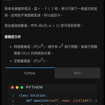
r - l
−
≤
1
再來考慮邊界情況，當
時，表示只剩下一個或沒有氣
r
l
\leq
0
0
球，此時就不需要戳氣球，所以返回
。
1
\rm{dfs}
d
f
s
(
0
,
n
+
1
)
寫出遞迴函數後，呼叫
即可得到答案。
(0, n +
1)
複雜度分析
3
2
\mathcal{O}
n^2
(
)
時間複雜度：
，總共有
個子問題，每個子問題
O
n
n
(n^3)
O(n)
(
)
需要
的時間來計算。
O
n
2
\mathcal{O}
(
)
空間複雜度：
。
O
n
(n^2)
Python
C++
PYTHON
1
class
Solution
:
2
def
maxCoins
(
self, nums: 
List
[
int
]
) -> 
int