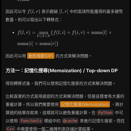
f(l,
[l,
(
,
)
[
,
]
因此可以令
表示戳破
中的氣球所能獲得的最多硬幣
f
l
r
l
r
r)
r]
數量，則可以寫出以下轉移式：
f(l, r) =
(
,
)
=
max
{
(
,
)
+
(
,
)
+
nums
[
]
×
f
l
r
f
l
i
f
i
r
l
<
<
l
i
r
\max\limits_{l
< i < r} \{f(l,
nums
[
]
×
nums
[
]
}
i
r
i) + f(i, r) +
\text{nums}[l]
因此可以用
動態規劃(DP)
的方式來解決問題。
\times
\text{nums}[i]
方法一：記憶化搜尋(Memoization) / Top-down DP
\times
\text{nums}
得到轉移式後，我們可以使用記憶化搜索的方式來解決問題。
[r]\}
比較直覺的方式是用遞迴的方式來解決問題，但是這樣會有大量的
重複計算，所以我們需要使用
記憶化搜尋(Memoization)
，將計
算過的結果存起來，這樣就可以避免重複計算。在
中可
Python
以使用
模組中的
來進行記憶化搜索，而在
functools
@cache
中需要使用一個二維陣列來存儲計算結果。
C++