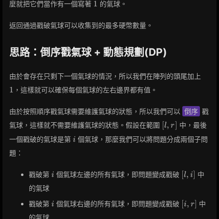
1
nums[i]
1
麼就把它們當作有一個寫著
的氣球。
1
1
\times
nums[i
返回通過戳破氣球可以收集到的最多硬幣數量。
+ 1]
思路：倒序戳氣球 + 動態規劃(DP)
1
由於會存在只剩下一個氣球的情況，所以我們在陣列的頭尾加上
1
，這樣就可以確保每個氣球的左右邊界都有值。
由於按照順序戳氣球需要維護氣球的狀態，所以我們可以
倒序
戳
[l,
[
,
]
氣球，這樣就不需要維護氣球的狀態。假設在範圍
中，最後
l
r
r]
i
一個戳破的氣球是第
個氣球，那麼我們可以將問題分成兩個子問
i
題：
i
[l,
[
,
]
戳破第
個氣球左邊的所有氣球，即問題變成戳破
中
i
l
i
i]
的氣球
i
[i,
[
,
]
戳破第
個氣球右邊的所有氣球，即問題變成戳破
中
i
i
r
r]
的氣球