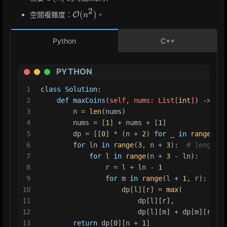
2
\mathcal{O}
(
)
空間複雜度：
。
O
n
(n^2)
Python
C++
PYTHON
1
class
Solution
:
2
def
maxCoins
(
self, nums: 
List
[
int
]
) -> 
int
3
        n = 
len
(nums)
4
        nums = [
1
] + nums + [
1
]
5
        dp = [[
0
] * (n + 
2
) 
for
 _ 
in
range
(n +
6
for
 ln 
in
range
(
3
, n + 
3
):  
# length o
7
for
 l 
in
range
(n + 
3
 - ln):
8
                r = l + ln - 
1
9
for
 m 
in
range
(l + 
1
, r):
10
                    dp[l][r] = 
max
(
11
                        dp[l][r],
12
                        dp[l][m] + dp[m][r] + 
13
return
 dp[
0
][n + 
1
]