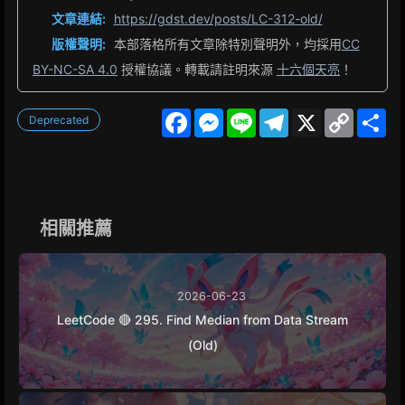
文章連結:
https://gdst.dev/posts/LC-312-old/
版權聲明:
本部落格所有文章除特別聲明外，均採用
CC
BY-NC-SA 4.0
授權協議。轉載請註明來源
十六個天亮
！
F
M
L
T
X
C
S
Deprecated
a
e
i
e
o
h
c
s
n
l
p
a
e
s
e
e
y
r
b
e
g
L
e
o
n
r
i
o
g
a
n
k
e
m
k
相關推薦
r
2026-06-23
LeetCode 🔴 295. Find Median from Data Stream
(Old)