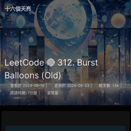
十六個天亮
LeetCode 🔴 312. Burst
Balloons (Old)
發表於
2024-06-10
|
更新於
2026-06-23
|
總字數:
1.6k
|
閱讀時間:
7分鐘
|
瀏覽量: