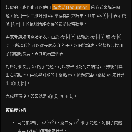
類似的，我們也可以使用
填表法(Tabulation)
的方式來解決問
dp
dp[l]
[
]
[
]
題，使用一個二維陣列
來存儲計算結果，其中
表示戳
d
p
d
p
l
r
[r]
[l,
[
,
]
破
中的氣球所能獲得的最多硬幣數量。
l
r
r]
dp[l]
dp[l]
dp[i]
[
]
[
]
[
]
[
]
[
]
再來考慮如何開始填表，由於
依賴於
和
d
p
l
r
d
p
l
i
d
p
i
[r]
[i]
[r]
3
[
]
3
，所以我們可以從長度為
的子問題開始填表，然後逐步增加
r
子問題的長度，直到填滿整個表。
ln
l
對於每個長度
的子問題，可以枚舉可能的左端點
，然後計算
l
n
l
r
m
m
出右端點
，再枚舉可能的中間點
，透過這些中間點
來計算
r
m
m
dp[l]
[
]
[
]
出
。
d
p
l
r
[r]
dp[0]
[
0
]
[
+
1
]
完成填表後，答案就是
。
d
p
n
[n +
1]
複雜度分析
3
2
\mathcal{O}
n^2
(
)
時間複雜度：
，總共有
個子問題，每個子問題
O
n
n
(n^3)
O(n)
(
)
需要
的時間來計算。
O
n