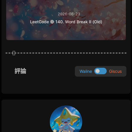
2026-06-23
LeetCode 🔴 140. Word Break II (Old)
評論
Waline
Giscus