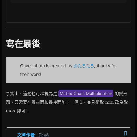
寫在最後
Cover photo is created by
@たろたろ
, thanks for
their work!
事實上，這題也可以視為是
Matrix Chain Multiplication
的變形
1
\min
\m
1
min
題，只需要在最前面和最後面加上一個
，並且從取
改為取
max
即可。
文章作者:
SayA