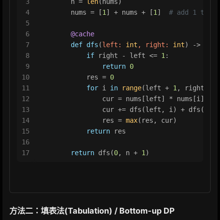
3
        n = 
len
(nums)
4
        nums = [
1
] + nums + [
1
]  
# add 1 to bo
5
6
        @cache
7
def
dfs
(
left: 
int
, right: 
int
) -> 
int
:
8
if
 right - left <= 
1
:
9
return
0
10
            res = 
0
11
for
 i 
in
range
(left + 
1
, right):
12
                cur = nums[left] * nums[i] * n
13
                cur += dfs(left, i) + dfs(i, r
14
                res = 
max
(res, cur)
15
return
 res
16
17
return
 dfs(
0
, n + 
1
)
方法二：填表法(Tabulation) / Bottom-up DP