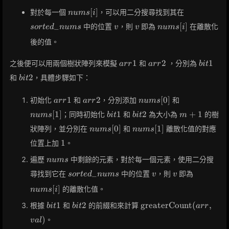
nums[i]
sorted\_nu
[
]
對於每一個
，可以用二分搜尋找到其在
n
u
m
s
i
v
v
nums[i]
_
[
]
中的位置
，則
即為
在離散化
s
o
r
t
e
d
n
u
m
s
v
v
n
u
m
s
i
後的值。
arr1
arr2
bit1
1
2
1
之後便可以用兩個樹狀陣列來模擬
和
，分別為
a
r
r
a
r
r
b
i
t
bit2
2
和
，具體步驟如下：
b
i
t
arr1
arr2
nums[0]
nums[1]
1
2
[
0
]
初始化
和
，分別添加
和
a
r
r
a
r
r
n
u
m
s
bit1
bit2
m+1
[
1
]
1
2
+
1
；同時初始化
和
為大小為
的樹
n
u
m
s
b
i
t
b
i
t
m
nums[0]
nums[1]
[
0
]
[
1
]
狀陣列，並分別在
和
離散化值的對應
n
u
m
s
n
u
m
s
1
1
位置上加
。
nums
遍歷
中剩餘的元素，對於每一個元素，使用二分搜
n
u
m
s
sorted\_nums
v
v
nums[i]
_
尋找到它在
中的位置
，則
即為
s
o
r
t
e
d
n
u
m
s
v
v
[
]
的離散化值。
n
u
m
s
i
bit1
bit2
\text{greaterCount}
1
2
greaterCount
(
,
根據
和
的前綴和來計算
b
i
t
b
i
t
a
r
r
(arr, val)
)
。
v
a
l