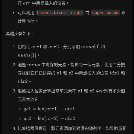
arr
在
中應該插入的位置。
a
r
r
可以利用
或
來
bisect.bisect_right
upper_bound
idx
計算
。
i
d
x
具體步驟如下：
arr1
arr2
nums[0]
nums[1]
1
2
[
0
]
初始化
和
，分別添加
和
a
r
r
a
r
r
n
u
m
s
[
1
]
。
n
u
m
s
nums
遍歷
中剩餘的元素，對於每一個元素，使用二分搜
n
u
m
s
v1
v2
idx1
idx
1
2
1
尋找到它在已排序的
和
中應該插入的位置
和
v
v
i
d
x
2
。
i
d
x
v1
v2
1
2
根據插入位置計算出當前元素在
和
中分別有多少個
v
v
元素大於它。
gc1 =
1
=
len
(
1
)
−
1
g
c
a
r
r
i
d
x
\text{len}
gc2 =
2
=
len
(
2
)
−
2
g
c
a
r
r
i
d
x
(arr1) -
\text{len}
idx1
比較這兩個數量，將元素添加到對應的陣列中。如果數量相
(arr2) -