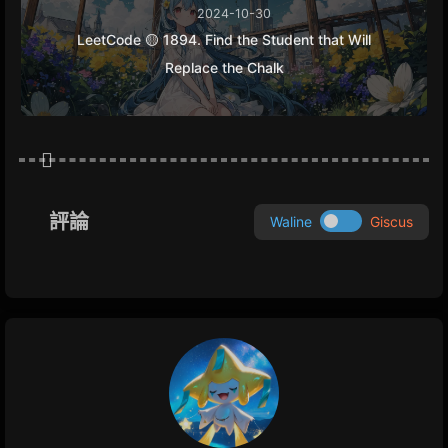
2024-10-30
LeetCode 🟡 1894. Find the Student that Will
Replace the Chalk
評論
Waline
Giscus