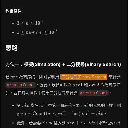
約束條件
5
3
3
≤
≤
1
0
n
\leq
9
1 \leq
1
≤
[
]
≤
1
0
n
u
m
s
i
n
nums[i]
\leq
\leq
10^5
思路
10^9
方法一：模擬(Simulation) + 二分搜尋(Binary Search)
arr
若
為有序的，則可以利用
二分搜尋(Binary Search)
來計算
a
r
r
arr1
arr2
1
2
。因此，我們可以將
和
作為有序陣
greaterCount
a
r
r
a
r
r
列，並在每次操作中使用二分搜尋來計算
。
greaterCount
idx
arr
val
\te
令
為在
中第一個嚴格大於
的元素的下標，則
i
d
x
a
r
r
v
a
l
(ar
greaterCount
(
,
)
=
len
(
)
−
。
a
r
r
v
a
l
a
r
r
i
d
x
\te
val
arr
idx
val
此外，若需要將
插入到
中，則
同時也為
v
a
l
a
r
r
i
d
x
v
a
l