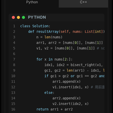
Python
C++
PYTHON
1
class
Solution
:
2
def
resultArray
(
self, nums: 
List
[
int
]
) -> 
3
        n = 
len
(nums)
4
        arr1, arr2 = [nums[
0
]], [nums[
1
]] 
# an
5
        v1, v2 = [nums[
0
]], [nums[
1
]] 
# sorted
6
7
for
 x 
in
 nums[
2
:]:
8
            idx1, idx2 = bisect_right(v1, x), 
9
            gc1, gc2 = 
len
(arr1) - idx1, 
len
(a
10
if
 gc1 > gc2 
or
 gc1 == gc2 
and
len
11
                arr1.append(x)
12
                v1.insert(idx1, x) 
# 用前面Bin
13
else
:
14
                arr2.append(x)
15
                v2.insert(idx2, x)
16
return
 arr1 + arr2