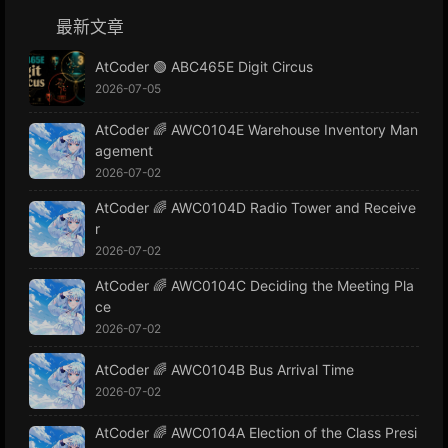
最新文章
AtCoder 🟢 ABC465E Digit Circus
2026-07-05
AtCoder 🌈 AWC0104E Warehouse Inventory Man
agement
2026-07-02
AtCoder 🌈 AWC0104D Radio Tower and Receive
r
2026-07-02
AtCoder 🌈 AWC0104C Deciding the Meeting Pla
ce
2026-07-02
AtCoder 🌈 AWC0104B Bus Arrival Time
2026-07-02
AtCoder 🌈 AWC0104A Election of the Class Presi