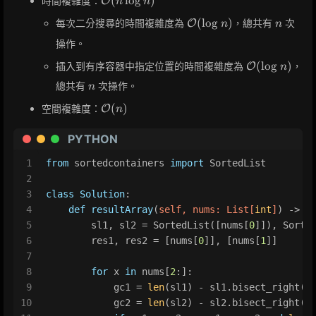
(
lo
g
)
時間複雜度：
O
n
n
(n \log n)
\mathcal{O}
n
(
lo
g
)
每次二分搜尋的時間複雜度為
，總共有
次
O
n
n
(\log n)
操作。
\mathcal{O
(
lo
g
)
插入到有序容器中指定位置的時間複雜度為
，
O
n
(\log n)
n
總共有
次操作。
n
\mathcal{O}
(
)
空間複雜度：
O
n
(n)
PYTHON
1
from
 sortedcontainers 
import
 SortedList
2
3
class
Solution
:
4
def
resultArray
(
self, nums: 
List
[
int
]
) -> 
L
5
        sl1, sl2 = SortedList([nums[
0
]]), Sorte
6
        res1, res2 = [nums[
0
]], [nums[
1
]]
7
8
for
 x 
in
 nums[
2
:]:
9
            gc1 = 
len
(sl1) - sl1.bisect_right(x
10
            gc2 = 
len
(sl2) - sl2.bisect_right(x