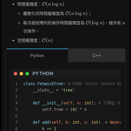
\mathcal{O}
(
lo
g
)
時間複雜度：
O
n
n
(n\log n)
\mathcal{O}
(
lo
g
)
離散化的時間複雜度為
；
O
n
n
(n\log n)
\mathcal{O}
n
(
lo
g
)
每次樹狀陣列的操作時間複雜度為
，總共有
O
n
n
(\log n)
次操作。
\mathcal{O}
(
)
空間複雜度：
O
n
(n)
Python
C++
PYTHON
1
class
FenwickTree
: 
# PURQ (Point Update Range 
2
    __slots__ = 
'tree'
3
4
def
__init__
(
self, n: 
int
): 
# 下標從 0 開始
5
        self.tree = [
0
] * n
6
7
def
add
(
self, k: 
int
, x: 
int
) -> 
None
: 
# 
8
        k += 
1