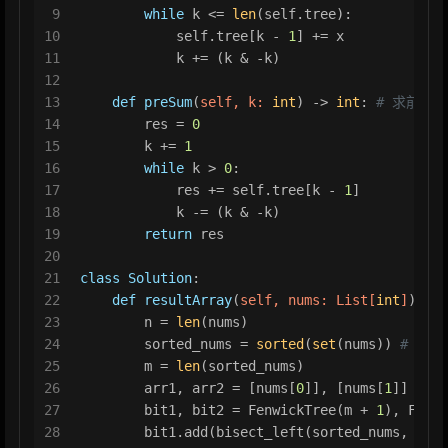
9
while
 k <= 
len
(self.tree):
10
            self.tree[k - 
1
] += x
11
            k += (k & -k)
12
13
def
preSum
(
self, k: 
int
) -> 
int
: 
# 求前綴和:
14
        res = 
0
15
        k += 
1
16
while
 k > 
0
:
17
            res += self.tree[k - 
1
]
18
            k -= (k & -k)
19
return
 res
20
21
class
Solution
:
22
def
resultArray
(
self, nums: 
List
[
int
]
) -> 
23
        n = 
len
(nums)
24
        sorted_nums = 
sorted
(
set
(nums)) 
# 離散
25
        m = 
len
(sorted_nums)
26
        arr1, arr2 = [nums[
0
]], [nums[
1
]]
27
        bit1, bit2 = FenwickTree(m + 
1
), Fenwi
28
        bit1.add(bisect_left(sorted_nums, nums