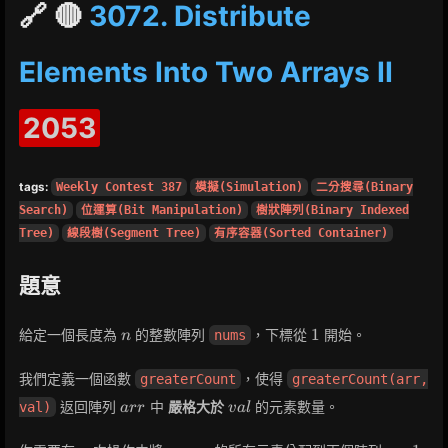
🔗 🔴
3072. Distribute
Elements Into Two Arrays II
2053
tags:
Weekly Contest 387
模擬(Simulation)
二分搜尋(Binary
Search)
位運算(Bit Manipulation)
樹狀陣列(Binary Indexed
Tree)
線段樹(Segment Tree)
有序容器(Sorted Container)
題意
n
1
1
給定一個長度為
的整數陣列
，下標從
開始。
nums
n
我們定義一個函數
，使得
greaterCount
greaterCount(arr,
arr
val
返回陣列
中
嚴格大於
的元素數量。
val)
a
r
r
v
a
l
n
nums
arr1