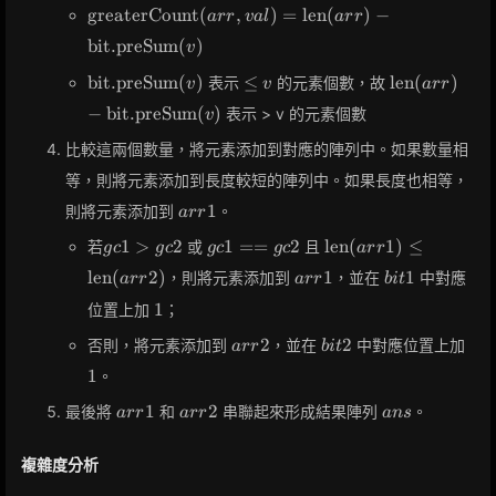
\text{greaterCount}
greaterCount
(
,
)
=
len
(
)
−
a
r
r
v
a
l
a
r
r
(arr, val) =
bit.preSum
(
)
v
\text{len}(arr) -
\text{bit.preSum}
\text{bit.preSum}
\leq
\text{len}(a
bit.preSum
(
)
≤
len
(
)
表示
的元素個數，故
v
v
a
r
r
(v)
(v)
v
\text{bit.p
−
bit.preSum
(
)
表示 > v 的元素個數
v
(v)
比較這兩個數量，將元素添加到對應的陣列中。如果數量相
等，則將元素添加到長度較短的陣列中。如果長度也相等，
arr1
1
則將元素添加到
。
a
r
r
gc1
gc1
\text{len}
1
>
2
1
=
=
2
len
(
1
)
≤
若
或
且
g
c
g
c
g
c
g
c
a
r
r
>
==
(arr1)
arr1
bit1
len
(
2
)
1
1
，則將元素添加到
，並在
中對應
a
r
r
a
r
r
b
i
t
gc2
gc2
\leq
1
\text{len}
1
位置上加
；
(arr2)
arr2
bit2
1
2
2
否則，將元素添加到
，並在
中對應位置上加
a
r
r
b
i
t
1
。
arr1
arr2
ans
1
2
最後將
和
串聯起來形成結果陣列
。
a
r
r
a
r
r
a
n
s
複雜度分析