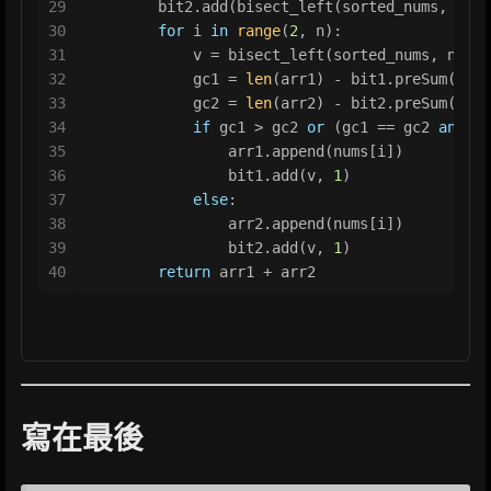
29
        bit2.add(bisect_left(sorted_nums, nums
30
for
 i 
in
range
(
2
, n):
31
            v = bisect_left(sorted_nums, nums[
32
            gc1 = 
len
(arr1) - bit1.preSum(v) 
33
            gc2 = 
len
(arr2) - bit2.preSum(v)
34
if
 gc1 > gc2 
or
 (gc1 == gc2 
and
le
35
                arr1.append(nums[i])
36
                bit1.add(v, 
1
)
37
else
:
38
                arr2.append(nums[i])
39
                bit2.add(v, 
1
)
40
return
 arr1 + arr2
寫在最後