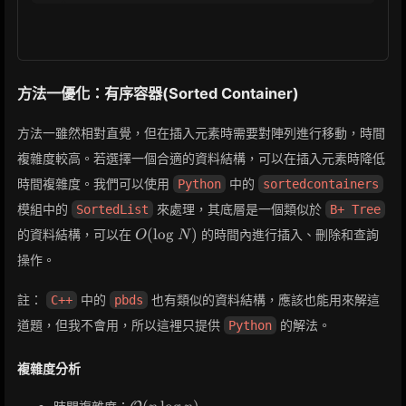
方法一優化：有序容器(Sorted Container)
方法一雖然相對直覺，但在插入元素時需要對陣列進行移動，時間
複雜度較高。若選擇一個合適的資料結構，可以在插入元素時降低
時間複雜度。我們可以使用
中的
Python
sortedcontainers
模組中的
來處理，其底層是一個類似於
SortedList
B+ Tree
O(\log
(
lo
g
)
的資料結構，可以在
的時間內進行插入、刪除和查詢
O
N
N)
操作。
註：
中的
也有類似的資料結構，應該也能用來解這
C++
pbds
道題，但我不會用，所以這裡只提供
的解法。
Python
複雜度分析
\mathcal{O}