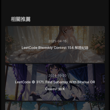
e
s
e
e
y
r
b
e
g
L
e
o
n
r
i
o
g
a
n
k
e
m
k
相關推薦
r
2025-04-15
LeetCode Biweekly Contest 154 解題紀錄
2024-10-20
LeetCode 🔴 3171. Find Subarray With Bitwise OR
Closest to K