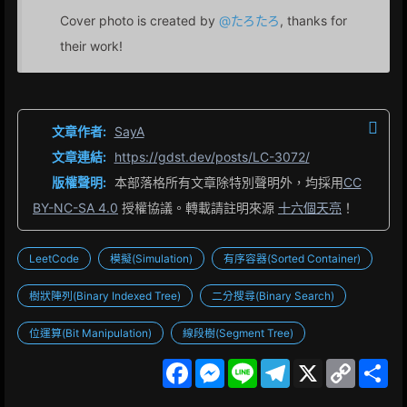
Cover photo is created by
@たろたろ
, thanks for
their work!
文章作者:
SayA
文章連結:
https://gdst.dev/posts/LC-3072/
版權聲明:
本部落格所有文章除特別聲明外，均採用
CC
BY-NC-SA 4.0
授權協議。轉載請註明來源
十六個天亮
！
LeetCode
模擬(Simulation)
有序容器(Sorted Container)
樹狀陣列(Binary Indexed Tree)
二分搜尋(Binary Search)
位運算(Bit Manipulation)
線段樹(Segment Tree)
F
M
L
T
X
C
S
a
e
i
e
o
h
c
s
n
l
p
a