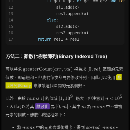
11
if
 gc1 > gc2 
or
 gc1 == gc2 
and
len
(
12
                sl1.add(x)
13
                res1.append(x)
14
else
:
15
                sl2.add(x)
16
                res2.append(x)
17
return
 res1 + res2
方法二：離散化樹狀陣列(Binary Indexed Tree)
\text{greaterCount}
[0,
greaterCount
(
,
)
[
0
,
]
可以將求
視為求
區間的元素
a
r
r
v
a
l
v
a
l
(arr, val)
val]
個數，即前綴和。但我們每次都需要修改陣列，因此可以使用
樹
狀陣列(Binary
來維護這個區間的元素個數。
9
5
nums[i]
[1,
n <
[
]
[
1
,
1
0
]
<
1
0
此外，由於
的值域
過大，但注意到
n
u
m
s
i
n
10^9]
10^5
[0,
m
nums
[
0
,
]
，因此可以將其
離散化
為
，其中
為
中不重複
m
m
n
u
m
s
m]
元素的個數。離散化的過程如下：
nums
sorted\_nums
_
將
中的元素去重後排序，得到
。
n
u
m
s
s
o
r
t
e
d
n
u
m
s