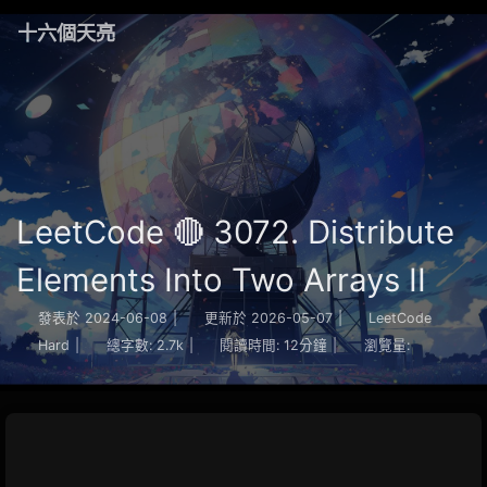
十六個天亮
LeetCode 🔴 3072. Distribute
Elements Into Two Arrays II
發表於
2024-06-08
|
更新於
2026-05-07
|
LeetCode
Hard
|
總字數:
2.7k
|
閱讀時間:
12分鐘
|
瀏覽量: