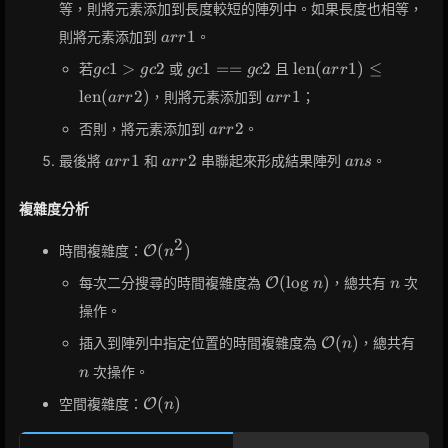
idx2
等，則將元素添加到長度較短的陣列中。如果長度也相等，
arr1
1
則將元素添加到
。
a
r
r
gc1
gc1
\text{len}
1
>
2
1
=
=
2
len
(
1
)
≤
若
或
且
g
c
g
c
g
c
g
c
a
r
r
>
==
(arr1)
arr1
len
(
2
)
1
，則將元素添加到
；
a
r
r
a
r
r
gc2
gc2
\leq
\text{len}
arr2
2
否則，將元素添加到
。
a
r
r
(arr2)
arr1
arr2
ans
1
2
最後將
和
串聯起來形成結果陣列
。
a
r
r
a
r
r
a
n
s
複雜度分析
2
\mathcal{O}
(
)
時間複雜度：
O
n
(n^2)
\mathcal{O}
n
(
lo
g
)
每次二分搜尋的時間複雜度為
，總共有
次
O
n
n
(\log n)
操作。
\mathcal{O}
n
(
)
插入到陣列中指定位置的時間複雜度為
，總共有
O
n
(n)
次操作。
n
\mathcal{O}
(
)
空間複雜度：
O
n
(n)