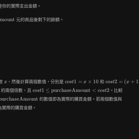
urchaseAmount}|
是你的實際支出金額。
rchaseAmount}
Amount
元的商品後剩下的餘額。
x
cost1
cost2
1
=
×
1
0
2
=
(
+
1
數
，然後計算兩個數值，分別是
和
x
c
o
s
t
x
c
o
s
t
x
= x
= (x +
Amount}
cost1 \leq
\text{
1
≤
purchaseAmount
<
2
的兩個倍數，且
。比較
c
o
s
t
c
o
s
t
\times
1)
\text{purchaseAmount}
\text{purchaseAmount}
\text{
10
\times
purchaseAmount
的數值即為實際的購買金額。若兩個數值與
< cost2
10
為實際的購買金額。