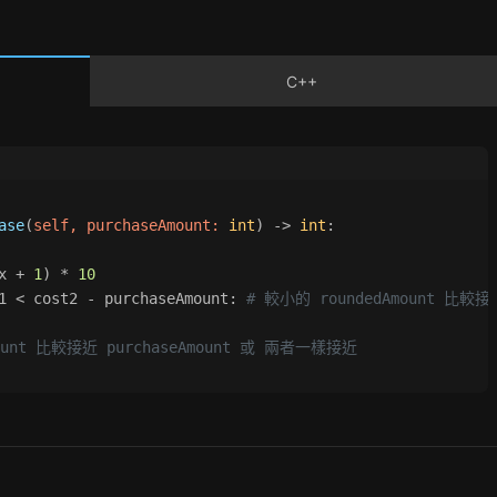
C++
ase
(
self, purchaseAmount: 
int
) -> 
int
:
x + 
1
) * 
10
1 < cost2 - purchaseAmount: 
# 較小的 roundedAmount 比較接近
mount 比較接近 purchaseAmount 或 兩者一樣接近