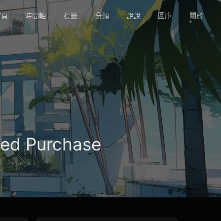
頁
時間軸
標籤
分類
說說
圖庫
關於
ded Purchase