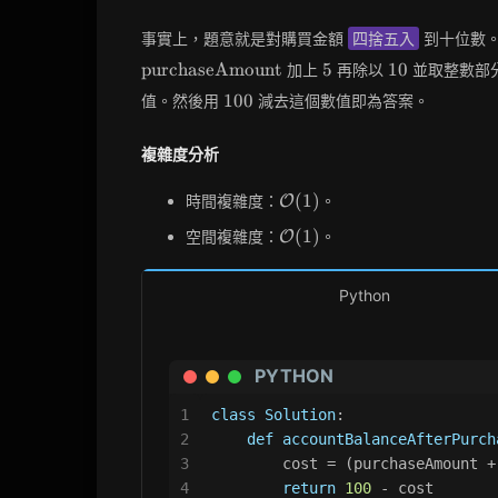
事實上，題意就是對購買金額
四捨五入
到十位數。
5
10
purchaseAmount
5
1
0
加上
再除以
並取整數部
100
1
0
0
值。然後用
減去這個數值即為答案。
複雜度分析
\mathcal{O}
(
1
)
時間複雜度：
。
O
(1)
\mathcal{O}
(
1
)
空間複雜度：
。
O
(1)
Python
PYTHON
1
class
Solution
:
2
def
accountBalanceAfterPurch
3
        cost = (purchaseAmount +
4
return
100
 - cost