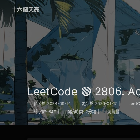
十六個天亮
LeetCode 🟢 2806. A
發表於
2024-06-14
|
更新於
2026-01-15
|
Leet
總字數:
649
|
閱讀時間:
2分鐘
|
瀏覽量: