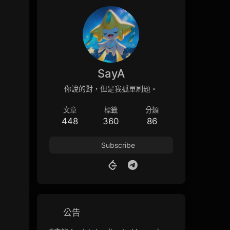
SayA
你說的對，但是我孤單刷題。
文章
標籤
分類
448
360
86
Subscribe
t}
\text{roundedAmount}
公告