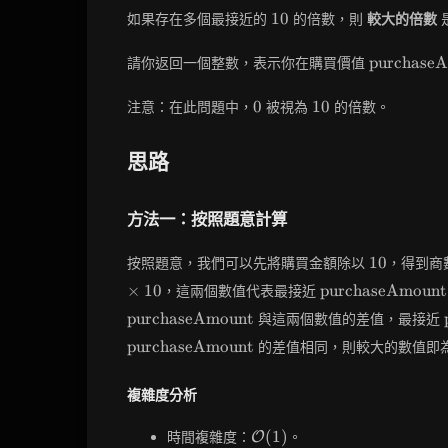
\text{p
10
1
0
如果存在多個最接近的
的倍數，則
較大的倍數
\text{pu
purchase
請你返回一個整數，表示你在購買價值
0
10
0
1
0
注意：在此問題中，
被視為
的倍數。
思路
方法一：按照題意計算
10
1
0
按照題意，我們可以先將購買金額除以
，得到商
\text{purchase
×
1
0
purchaseAmount
，這兩個數值代表最接近
purchaseAmount
與這兩個數值的差值，最接近
purchaseAmount
的差值相同，則較大的數值即
複雜度分析
\mathcal{O}
(
1
)
時間複雜度：
。
O