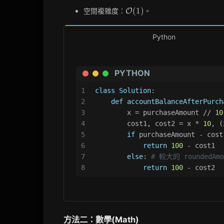
(1)
\mathcal{O}
(
1
)
空間複雜度：
。
O
(1)
Python
PYTHON
1
class
Solution
:
2
def
accountBalanceAfterPurch
3
        x = purchaseAmount // 
10
4
        cost1, cost2 = x * 
10
, (
5
if
 purchaseAmount - cost
6
return
100
 - cost1
7
else
: 
# 較大的 roundedA
8
return
100
 - cost2
方法二：數學(Math)