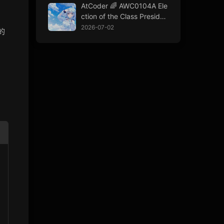
AtCoder 🌈 AWC0104A Ele
seAmount}
ction of the Class Presiden
t
2026-07-02
的