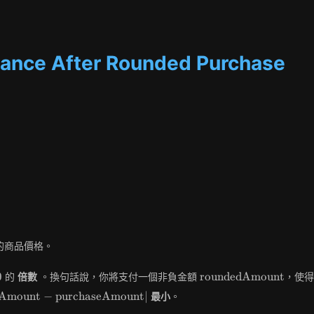
lance After Rounded Purchase
的商品價格。
0
\text{roundedAmoun
0
roundedAmount
的
倍數
。換句話說，你將支付一個非負金額
，使得
roundedAmount}
dAmount
−
purchaseAmount
∣
最小
。