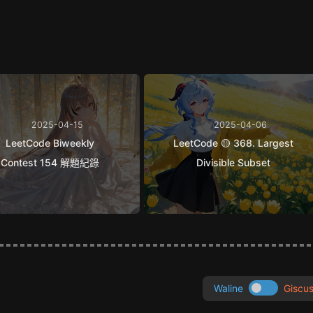
e
s
e
e
y
b
e
g
L
o
n
r
i
o
g
a
n
k
e
m
k
r
2025-04-15
2025-04-06
LeetCode Biweekly
LeetCode 🟡 368. Largest
Contest 154 解題紀錄
Divisible Subset
Waline
Giscu