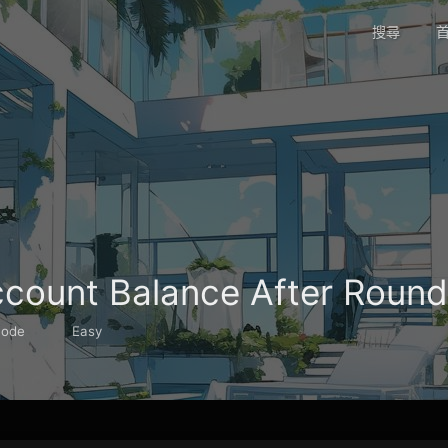
搜尋
首
ccount Balance After Roun
Code
Easy