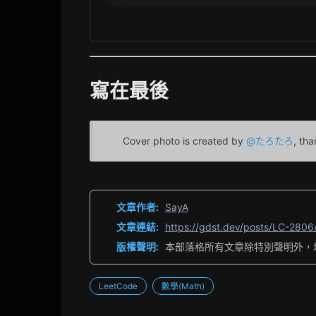
寫在最後
Cover photo is created by
@たろたろ
, tha
文章作者:
SayA
文章連結:
https://gdst.dev/posts/LC-2806
版權聲明:
本部落格所有文章除特別聲明外，
LeetCode
數學(Math)