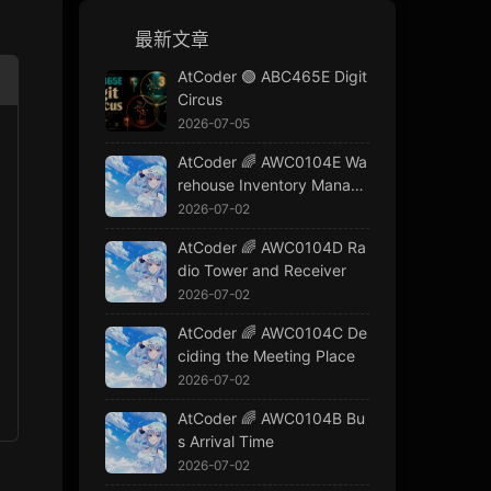
最新文章
AtCoder 🟢 ABC465E Digit
Circus
2026-07-05
AtCoder 🌈 AWC0104E Wa
rehouse Inventory Manage
ment
2026-07-02
AtCoder 🌈 AWC0104D Ra
dio Tower and Receiver
 purchaseAmount
2026-07-02
AtCoder 🌈 AWC0104C De
ciding the Meeting Place
2026-07-02
AtCoder 🌈 AWC0104B Bu
s Arrival Time
2026-07-02