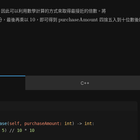
\text{purcha
因此可以利用數學計算的方式來取得最接近的倍數。將
10
\text{purchaseAmount}
1
0
purchaseAmount
分，最後再乘以
，即可得到
四捨五入到十位數後
C++
ase
(
self, purchaseAmount: 
int
) -> 
int
:
 
5
) // 
10
 * 
10