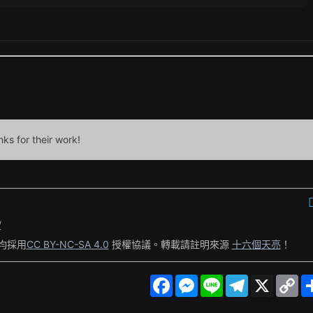
nks for their work!
/
均採用
CC BY-NC-SA 4.0
授權協議。轉載請註明來源
十六個天亮
！
F
M
L
T
X
C
a
e
i
e
o
c
s
n
l
p