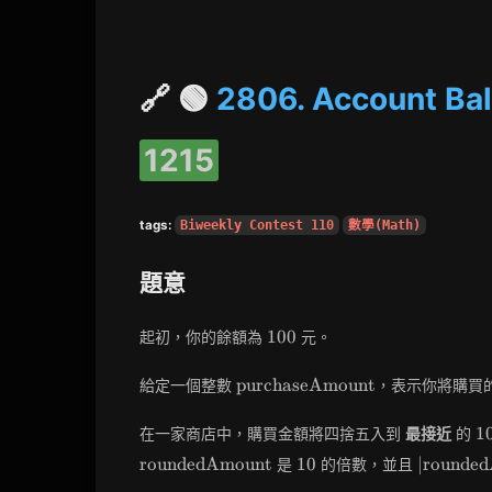
🔗 🟢
2806. Account Ba
1215
tags:
Biweekly Contest 110
數學(Math)
題意
100
1
0
0
起初，你的餘額為
元。
\text{purchaseAmount}
purchaseAmount
給定一個整數
，表示你將購買
1
1
在一家商店中，購買金額將四捨五入到
最接近
的
10
|\text{
roundedAmount
1
0
∣
rounde
是
的倍數，並且
-