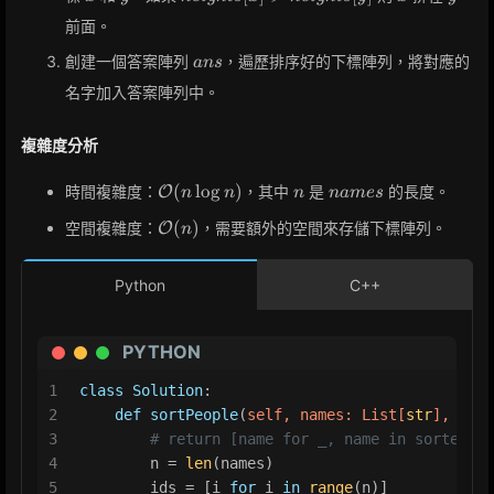
>
前面。
heights[y]
ans
創建一個答案陣列
，遍歷排序好的下標陣列，將對應的
a
n
s
名字加入答案陣列中。
複雜度分析
\mathcal{O}
n
names
(
lo
g
)
時間複雜度：
，其中
是
的長度。
O
n
n
n
n
a
m
e
s
(n \log n)
\mathcal{O}
(
)
空間複雜度：
，需要額外的空間來存儲下標陣列。
O
n
(n)
Python
C++
PYTHON
1
class
Solution
:
2
def
sortPeople
(
self, names: 
List
[
str
], heig
3
# return [name for _, name in sorted(zi
4
        n = 
len
(names)
5
        ids = [i 
for
 i 
in
range
(n)]