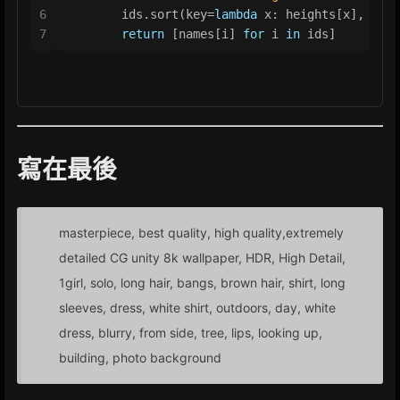
6
        ids.sort(key=
lambda
 x: heights[x], reve
7
return
 [names[i] 
for
 i 
in
 ids]
寫在最後
masterpiece, best quality, high quality,extremely
detailed CG unity 8k wallpaper, HDR, High Detail,
1girl, solo, long hair, bangs, brown hair, shirt, long
sleeves, dress, white shirt, outdoors, day, white
dress, blurry, from side, tree, lips, looking up,
building, photo background