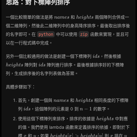
思路：對下標陣列排序
names
heights
一個比較簡單的做法是將
和
兩個陣列合併成一
n
a
m
e
s
h
e
i
g
h
t
s
個二維陣列，然後此二維陣列中的身高降序排序，最後取出排序後
的名字即可。在
中可以使用
函數來實現，並且可
python
zip
以在一行程式碼中完成。
ids
height
另外一個比較通用的做法是創建一個下標陣列
，然後根據
i
d
s
ids
陣列對
陣列進行排序。最後根據排序好的下標陣
h
e
i
g
h
t
s
i
d
s
列，生成排序後的名字列表做為答案。
具體步驟如下：
names
heights
首先，創建一個與
和
相同長度的下標陣
n
a
m
e
s
h
e
i
g
h
t
s
ids
n-
−
1
列
，這個陣列的元素是 0 到
的數字。
i
d
s
n
1
heights
使用這個下標陣列來排序，排序的依據是
中對應
h
e
i
g
h
t
s
的值。我們使用 lambda 函數來定義排序的依據，即對於下
x
y
heights[x]
x
y
[
]
>
[
]
標
和
，如果
則
排在
x
y
h
e
i
g
h
t
s
x
h
e
i
g
h
t
s
y
x
y