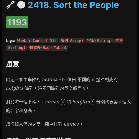
🔗 🟢
2418. Sort the People
1193
tags:
Weekly Contest 312
陣列(Array)
字串(String)
排序
(Sorting)
雜湊表(Hash Table)
題意
names
heights
給定一個字串陣列
和一個由
不同的
正整陣列成的
n
a
m
e
s
n
陣列。這兩個陣列的長度都是
。
h
e
i
g
h
t
s
n
i
names[i]
heights[i]
i
[
]
[
]
對於每一個下標
，
和
分別代表第
個人
i
n
a
m
e
s
i
h
e
i
g
h
t
s
i
i
的名字和身高。
names
請根據人們的身高，降序排列
。
n
a
m
e
s