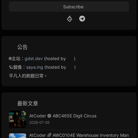
Subscribe
公告
🌐主站：
gdst.dev
(hosted by
)
🪐鏡像：
saya.ing
(hosted by
)
平凡人的刷題日常。
最新文章
AtCoder 🟢 ABC465E Digit Circus
2026-07-05
AtCoder 🌈 AWC0104E Warehouse Inventory Man