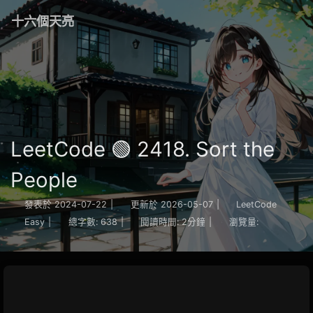
十六個天亮
LeetCode 🟢 2418. Sort the
People
發表於
2024-07-22
|
更新於
2026-05-07
|
LeetCode
Easy
|
總字數:
638
|
閱讀時間:
2分鐘
|
瀏覽量: