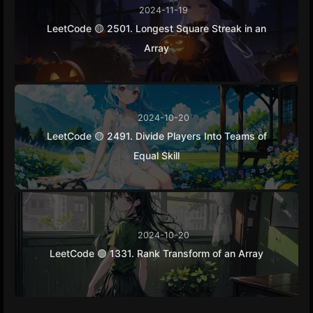
2024-11-19
LeetCode 🟡 2501. Longest Square Streak in an
Array
2024-10-20
LeetCode 🟡 2491. Divide Players Into Teams of
Equal Skill
2024-10-20
LeetCode 🟢 1331. Rank Transform of an Array