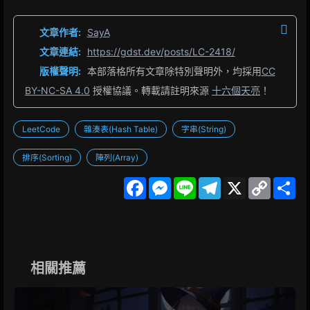
文章作者:
SayA
文章連結:
https://gdst.dev/posts/LC-2418/
版權聲明:
本部落格所有文章除特別聲明外，均採用
CC
BY-NC-SA 4.0
授權協議。轉載請註明來源
十六個天亮
！
LeetCode
雜湊表(Hash Table)
字串(String)
排序(Sorting)
陣列(Array)
F
M
L
T
X
C
S
a
e
i
e
o
h
c
s
n
l
p
a
e
s
e
e
y
r
b
e
g
L
e
o
n
r
i
o
g
a
n
k
e
m
k
相關推薦
r