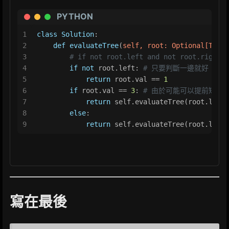
PYTHON
1
class
Solution
:
2
def
evaluateTree
(
self, root: 
Optional
[TreeN
3
# if not root.left and not root.right: 
4
if
not
 root.left: 
# 只要判斷一邊就好
5
return
 root.val == 
1
6
if
 root.val == 
3
: 
# 由於可能可以提前短路
7
return
 self.evaluateTree(root.left)
8
else
:
9
return
 self.evaluateTree(root.left)
寫在最後