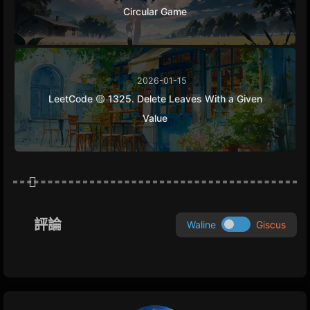
Circular Game
2026-01-15
LeetCode 🟡 1325. Delete Leaves With a Given
Value
評論
Waline
Giscus