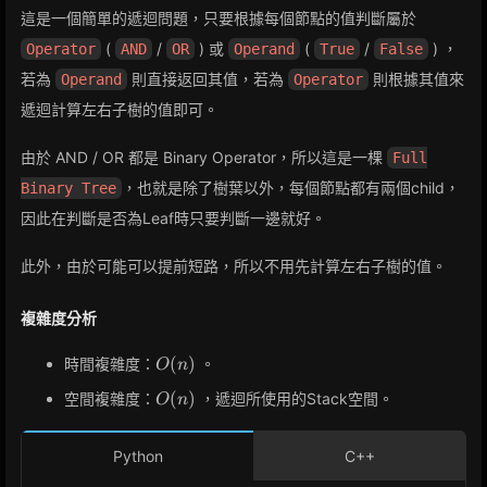
這是一個簡單的遞迴問題，只要根據每個節點的值判斷屬於
(
/
) 或
(
/
) ，
Operator
AND
OR
Operand
True
False
若為
則直接返回其值，若為
則根據其值來
Operand
Operator
遞迴計算左右子樹的值即可。
由於 AND / OR 都是 Binary Operator，所以這是一棵
Full
，也就是除了樹葉以外，每個節點都有兩個child，
Binary Tree
因此在判斷是否為Leaf時只要判斷一邊就好。
此外，由於可能可以提前短路，所以不用先計算左右子樹的值。
複雜度分析
O(n)
(
)
時間複雜度：
。
O
n
O(n)
(
)
空間複雜度：
，遞迴所使用的Stack空間。
O
n
Python
C++