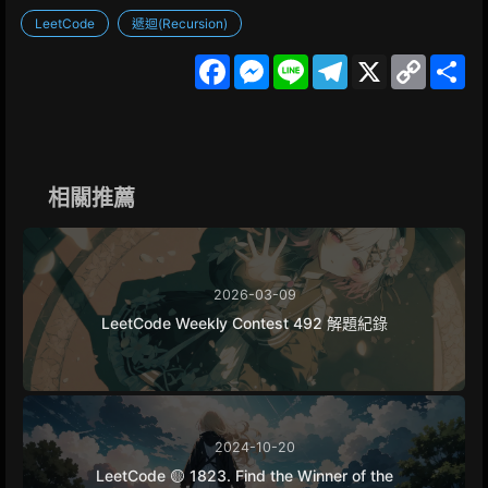
LeetCode
遞迴(Recursion)
F
M
L
T
X
C
S
a
e
i
e
o
h
c
s
n
l
p
a
e
s
e
e
y
r
b
e
g
L
e
o
n
r
i
o
g
a
n
k
e
m
k
相關推薦
r
2026-03-09
LeetCode Weekly Contest 492 解題紀錄
2024-10-20
LeetCode 🟡 1823. Find the Winner of the