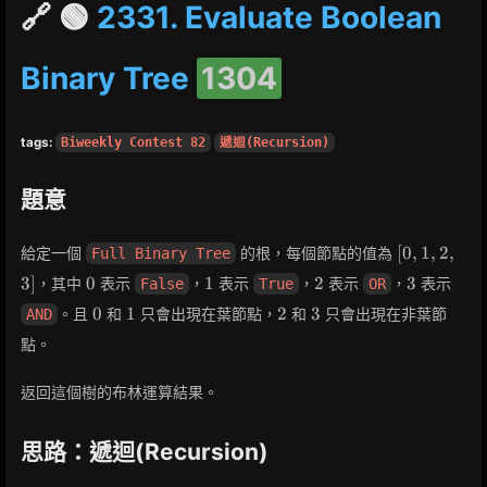
🔗 🟢
2331. Evaluate Boolean
Binary Tree
1304
tags:
Biweekly Contest 82
遞迴(Recursion)
題意
[0,
[
0
,
1
,
2
,
給定一個
的根，每個節點的值為
Full Binary Tree
1,
0
1
2
3
3
]
0
1
2
3
，其中
表示
，
表示
，
表示
，
表示
False
True
OR
2,
0
1
2
3
3]
0
1
2
3
。且
和
只會出現在葉節點，
和
只會出現在非葉節
AND
點。
返回這個樹的布林運算結果。
思路：遞迴(Recursion)