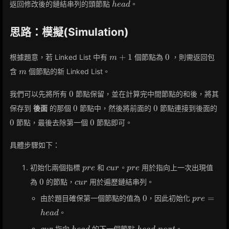
head
返回修改後的鏈結串列的頭節點
。
h
e
a
d
思路：模擬(Simulation)
m
0
+
1
0
根據題意，若 Linked List 中有
個節點為
，則需返回包
m
+
m
含
個節點的新 Linked List。
m
1
0
0
我們可以先將所有
節點保留，並在計算完中間節點的和後，將其
0
0
0
0
0
保存到
後面
的那個
節點中，然後將前面的
節點連接到後面的
0
0
0
節點，最後去除第一個
節點即可。
具體步驟如下：
pre
cur
pre
初始化兩個指標
和
。
用於指向上一次出現值
p
r
e
c
u
r
p
r
e
0
cur
0
為
的節點，
用於遍歷鏈結串列。
c
u
r
0
pre
0
=
由於題目確保第一個節點的值為
，因此初始化
p
r
e
=
。
h
e
a
d
head
cur
head
head.next
指向
的下一個節點
。