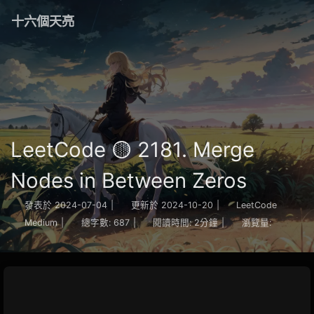
十六個天亮
LeetCode 🟡 2181. Merge
Nodes in Between Zeros
發表於
2024-07-04
|
更新於
2024-10-20
|
LeetCode
Medium
|
總字數:
687
|
閱讀時間:
2分鐘
|
瀏覽量: