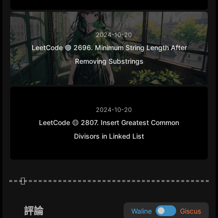
2024-10-20
LeetCode 🟢 2696. Minimum String Length After
Removing Substrings
2024-10-20
LeetCode 🟡 2807. Insert Greatest Common
Divisors in Linked List
評論
Waline
Giscus