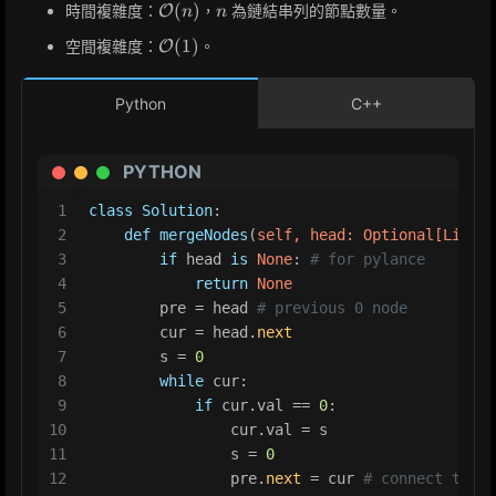
\mathcal{O}
n
(
)
時間複雜度：
，
為鏈結串列的節點數量。
O
n
n
(n)
\mathcal{O}
(
1
)
空間複雜度：
。
O
(1)
Python
C++
PYTHON
1
class
Solution
:
2
def
mergeNodes
(
self, head: 
Optional
[ListNo
3
if
 head 
is
None
: 
# for pylance
4
return
None
5
        pre = head 
# previous 0 node
6
        cur = head.
next
7
        s = 
0
8
while
 cur:
9
if
 cur.val == 
0
:
10
                cur.val = s
11
                s = 
0
12
                pre.
next
 = cur 
# connect the p