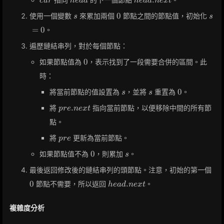
.
c
u
r
h
e
a
d
h
e
a
d
n
e
x
t
s
0
s
0
使用一個變數
來累加兩個
節點之間的節點值，初始化
s
s
=
=
0
。
0
遍歷鏈結串列，對於每個節點：
0
0
如果節點值為
，表示找到了一段需要合併的區間。此
時：
s
s
0
0
將當前節點的值設置為
，並將
重置為
。
s
s
pre.next
.
將
指向當前節點，以便移除中間的所有節
p
r
e
n
e
x
t
點。
pre
將
更新為當前節點。
p
r
e
0
s
0
如果節點值不為
，則累加
。
s
0
最後返回修改後的鏈結串列的頭節點。注意，初始的第一個
head.next
0
.
節點不需要，所以返回
。
h
e
a
d
n
e
x
t
複雜度分析