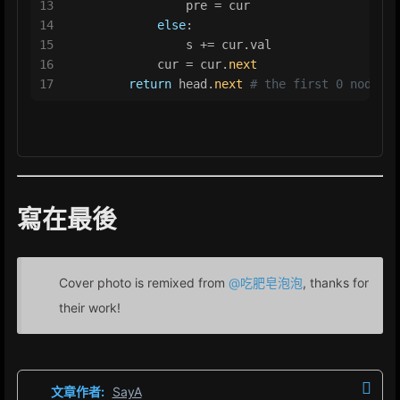
13
                pre = cur
14
else
:
15
                s += cur.val
16
            cur = cur.
next
17
return
 head.
next
# the first 0 node is
寫在最後
Cover photo is remixed from
@吃肥皂泡泡
, thanks for
their work!
文章作者:
SayA