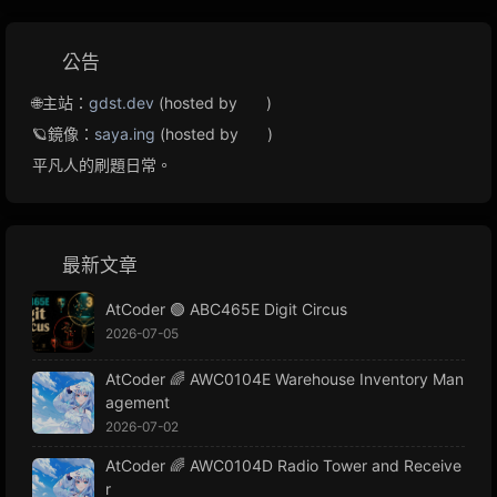
公告
🌐主站：
gdst.dev
(hosted by
)
🪐鏡像：
saya.ing
(hosted by
)
平凡人的刷題日常。
最新文章
AtCoder 🟢 ABC465E Digit Circus
2026-07-05
AtCoder 🌈 AWC0104E Warehouse Inventory Man
agement
2026-07-02
AtCoder 🌈 AWC0104D Radio Tower and Receive
r