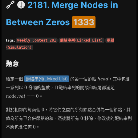
🔗 🟡
2181. Merge Nodes in
Between Zeros
1333
tags:
Weekly Contest 281
鏈結串列(Linked List)
模擬
(Simulation)
題意
head
給定一個
鏈結串列(Linked List)
的第一個節點
，其中包含
h
e
a
d
0
node.val
0
一系列以
分隔的整數，且鏈結串列的開頭和結尾都滿足
== 0
.
=
=
0
。
n
o
d
e
v
a
l
0
0
對於相鄰的每兩個
，將它們之間的所有節點合併為一個節點，其
0
0
值為所有已合併節點的和。然後將所有
移除，修改後的鏈結串列
0
0
不應包含任何
。