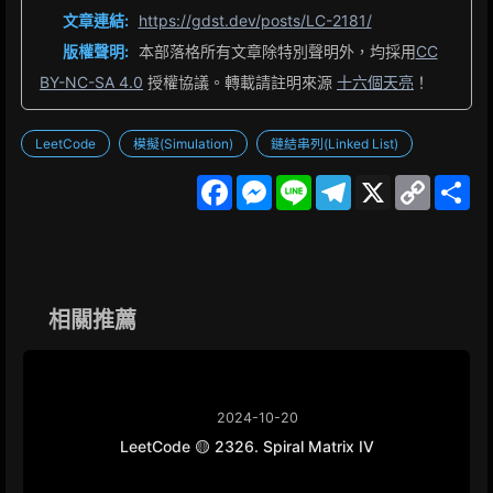
文章連結:
https://gdst.dev/posts/LC-2181/
版權聲明:
本部落格所有文章除特別聲明外，均採用
CC
BY-NC-SA 4.0
授權協議。轉載請註明來源
十六個天亮
！
LeetCode
模擬(Simulation)
鏈結串列(Linked List)
F
M
L
T
X
C
S
a
e
i
e
o
h
c
s
n
l
p
a
e
s
e
e
y
r
b
e
g
L
e
o
n
r
i
o
g
a
n
k
e
m
k
相關推薦
r
2024-10-20
LeetCode 🟡 2326. Spiral Matrix IV