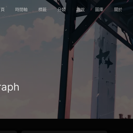
頁
時間軸
標籤
分類
說說
圖庫
關於
raph