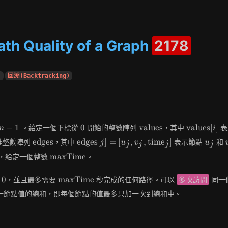
h Quality of a Graph
2178
)
回溯(Backtracking)
n-
0
\text{values}
\text{valu
−
1
0
values
values
[
]
。給定一個下標從
開始的整數陣列
，其中
表
n
i
1
[i]
\text{edges}
\text{edges}
u_j
edges
edges
[
]
=
[
,
,
time
]
維整數陣列
，其中
表示節點
和
j
u
v
u
j
j
j
j
[j] = [u_j, v_j,
\text{maxTime}
maxTime
，給定一個整數
。
\text{time}_j]
0
\text{maxTime}
0
maxTime
點
，並且最多需要
秒完成的任何路徑。可以
多次訪問
同一
一節點值的總和，即每個節點的值最多只加一次到總和中。