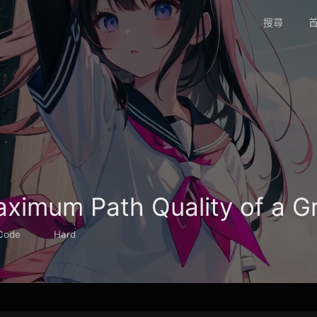
搜尋
首
ximum Path Quality of a G
Code
Hard