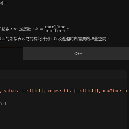
可。
maxTime
m
k =
=
節點數，
是邊數，
。
m
k
minTime
\frac{\text{maxTime}}
儲圖的鄰接表及訪問標記陣列，以及遞迴時所需要的堆疊空間。
{\text{minTime}}
C++
, values: 
List
[
int
], edges: 
List
[
List
[
int
]], maxTime: 
in
n)]