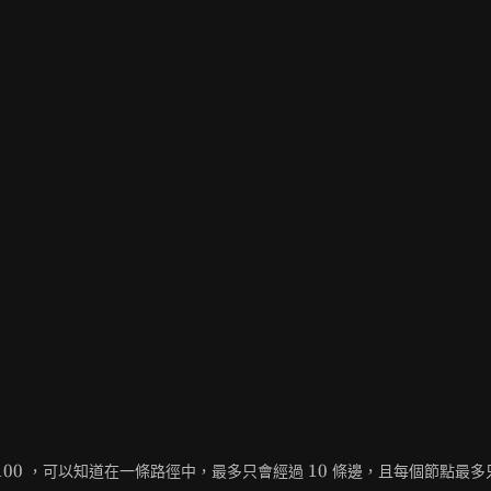
10
1
0
0
1
0
，可以知道在一條路徑中，最多只會經過
條邊，且每個節點最多