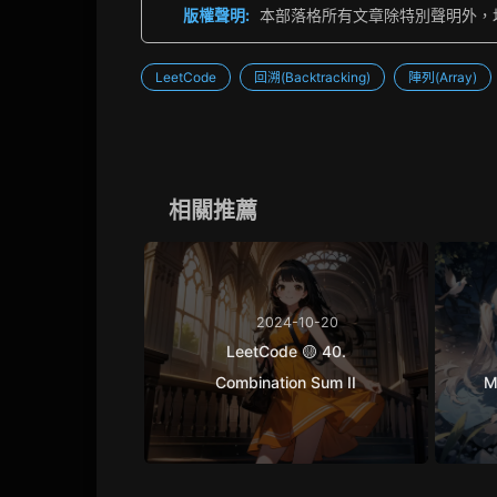
版權聲明:
本部落格所有文章除特別聲明外，
LeetCode
回溯(Backtracking)
陣列(Array)
相關推薦
2024-10-20
LeetCode 🟡 40.
Combination Sum II
M