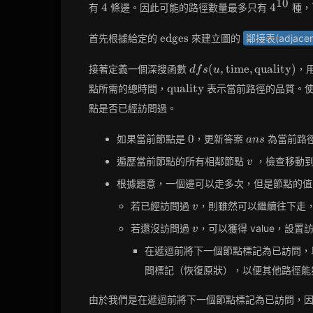
1
0
4
4^{10}
4
4
有
條邊。因此可能的路徑數量最多只有
種，
\text{maxTime}
\leq 100
\text{edges}
edges
首先根據給定的
來建立圖的
鄰接表(adjacenc
dfs(u,
(
,
time
,
quality
)
接著定義一個深搜函數
，
d
f
s
u
\text{time},
\text{quality}
quality
點所需的總時間，
表示當前路徑的品質。
\text{quality})
點是否已經訪問過。
0
ans
0
如果當前節點是
，更新答案
為當前路
a
n
s
v
遍歷當前節點的所有相鄰節點
，檢查移動
v
根據題意，一個邊可以走多次，但是節點的值
v
若已經訪問過
，則雖然可以繼續往下走，但
v
v
若還沒訪問過
，可以獲得 value，設
v
在遞迴前將下一個節點標記為已訪問，
問標記（恢復原狀），以便其他路徑能
由於我們是在遞迴前將下一個節點標記為已訪問，