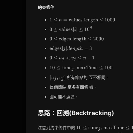
約束條件
1 \leq n =
1
≤
=
values.length
≤
1
0
0
0
n
\text{values.length}
8
0 \leq
0
≤
values
[
]
≤
1
0
i
\leq 1000
\text{values}
0 \leq
0
≤
edges.length
≤
2
0
0
0
[i] \leq 10^8
\text{edges.length}
\text{edges}
edges
[
]
.
=
3
j
l
e
n
g
t
h
\leq 2000
[j].length = 3
0
0
≤
<
≤
−
1
u
v
n
j
j
\leq
10 \leq
1
0
≤
time
,
maxTime
≤
1
0
0
u_j
j
\text{time}_j,
<
[u_j,
[
,
]
所有節點對
互不相同
。
u
v
\text{maxTime}
j
j
v_j
v_j]
\leq 100
\leq
每個節點
至多有四條
邊。
n -
圖可能不連通。
1
思路：回溯(Backtracking)
10 \leq
1
0
≤
time
,
maxTime
≤
注意到約束條件中的
j
\text{time}_j,