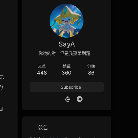
SayA
你說的對，但是我孤單刷題。
文章
標籤
分類
448
360
86
es}
示
v_j
v
Subscribe
j
個
公告