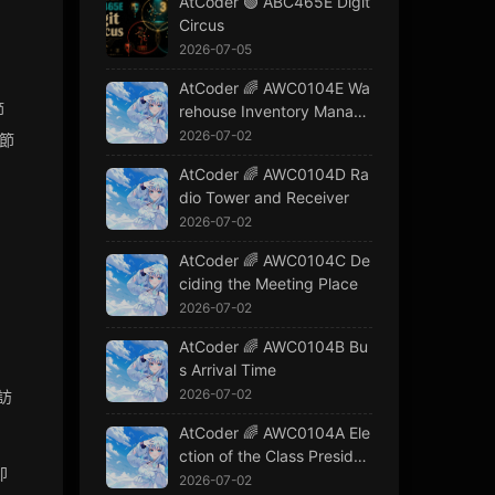
AtCoder 🟢 ABC465E Digit
Circus
2026-07-05
AtCoder 🌈 AWC0104E Wa
節
rehouse Inventory Manage
ment
2026-07-02
節
AtCoder 🌈 AWC0104D Ra
dio Tower and Receiver
2026-07-02
AtCoder 🌈 AWC0104C De
ciding the Meeting Place
2026-07-02
AtCoder 🌈 AWC0104B Bu
。
s Arrival Time
2026-07-02
訪
AtCoder 🌈 AWC0104A Ele
ction of the Class Presiden
即
t
2026-07-02