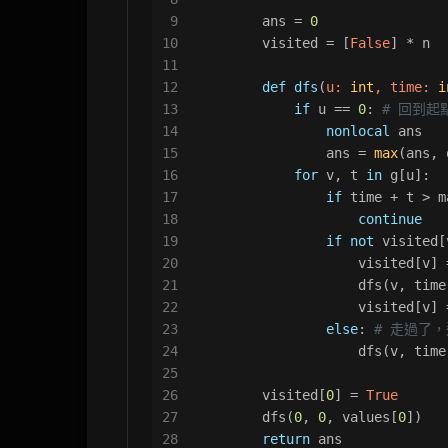
9
        ans = 
0
10
        visited = [
False
] * n
11
12
def
dfs
(
u: 
int
, time: 
i
13
if
 u == 
0
: 
# 回到起
14
nonlocal
 ans
15
                ans = 
max
(ans, 
16
for
 v, t 
in
 g[u]:
17
if
 time + t > m
18
continue
19
if
not
 visited[
20
                    visited[v] 
21
                    dfs(v, time
22
                    visited[v] 
23
else
: 
# 走過了，
24
                    dfs(v, time
25
26
        visited[
0
] = 
True
27
        dfs(
0
, 
0
, values[
0
])
28
return
 ans