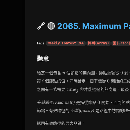
🔗 🔴
2065. Maximum Pat
tags:
Weekly Contest 266
陣列(Array)
圖(Graph
題意
n
0
0
給定一個包含
個節點的無向圖，節點編號從
到
n
i
0
0
第
個節點的值。同時給定一個下標從
開始的二
i
\text{time}_j
time
之間有一條需要
秒才能通過的無向邊。最後
j
0
0
有效路徑(valid path)
是指從節點
開始，回到節
節點。有效路徑的
品質(quality)
是路徑中訪問的唯
返回有效路徑的最大品質。