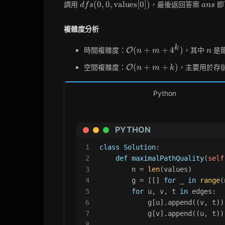
dfs(0, 0,
ans
(
0
,
0
,
values
[
0
]
)
調用
，最後返回答案
即
d
f
s
a
n
s
\text{values}
[0])
複雜度分析
\mathcal{O}
n
k
(
+
+
4
)
時間複雜度：
，其中
是
O
n
m
n
(n + m +
\mathcal{O}
(
+
+
)
空間複雜度：
，主要用於存
O
4^k)
n
m
k
(n + m + k)
Python
PYTHON
1
class
Solution
:
2
def
maximalPathQuality
(
self
3
        n = 
len
(values)
4
        g = [[] 
for
 _ 
in
range
(
5
for
 u, v, t 
in
 edges:
6
            g[u].append((v, t))
7
            g[v].append((u, t))
8