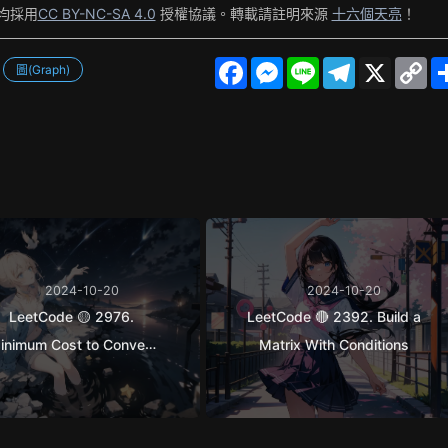
均採用
CC BY-NC-SA 4.0
授權協議。轉載請註明來源
十六個天亮
！
F
M
L
T
X
C
圖(Graph)
a
e
i
e
o
c
s
n
l
p
e
s
e
e
y
b
e
g
L
o
n
r
i
o
g
a
n
k
e
m
k
r
2024-10-20
2024-10-20
LeetCode 🟡 2976.
LeetCode 🔴 2392. Build a
inimum Cost to Convert
Matrix With Conditions
String I