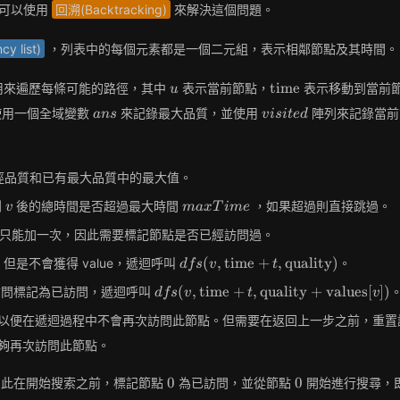
可以使用
回溯(Backtracking)
來解決這個問題。
y list)
，列表中的每個元素都是一個二元組，表示相鄰節點及其時間。
u
\text{time}
time
用來遍歷每條可能的路徑，其中
表示當前節點，
表示移動到當前
u
ans
visited
使用一個全域變數
來記錄最大品質，並使用
陣列來記錄當前
a
n
s
v
i
s
i
t
e
d
徑品質和已有最大品質中的最大值。
v
maxTime
到
後的總時間是否超過最大時間
，如果超過則直接跳過。
v
m
a
x
T
i
m
e
只能加一次，因此需要標記節點是否已經訪問過。
dfs(v,
(
,
time
+
,
quality
)
是不會獲得 value，遞迴呼叫
。
d
f
s
v
t
\text{time} +
dfs(v,
(
,
time
+
,
quality
+
values
[
]
)
置訪問標記為已訪問，遞迴呼叫
d
f
s
v
t
v
t,
\text{time} +
\text{quality})
以便在遞迴過程中不會再次訪問此節點。但需要在返回上一步之前，重置
t,
\text{quality}
夠再次訪問此節點。
+
\text{values}
0
0
0
0
因此在開始搜索之前，標記節點
為已訪問，並從節點
開始進行搜尋，
[v])