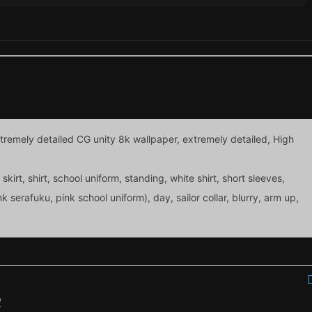
xtremely detailed CG unity 8k wallpaper, extremely detailed, High
, skirt, shirt, school uniform, standing, white shirt, short sleeves,
k serafuku, pink school uniform), day, sailor collar, blurry, arm up,
/