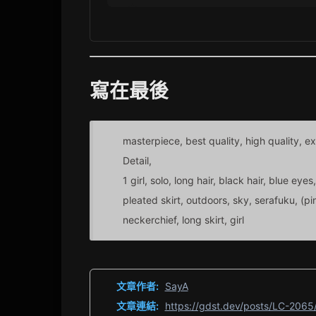
寫在最後
masterpiece, best quality, high quality, e
Detail,
1 girl, solo, long hair, black hair, blue eyes
pleated skirt, outdoors, sky, serafuku, (pin
neckerchief, long skirt, girl
文章作者:
SayA
文章連結:
https://gdst.dev/posts/LC-2065