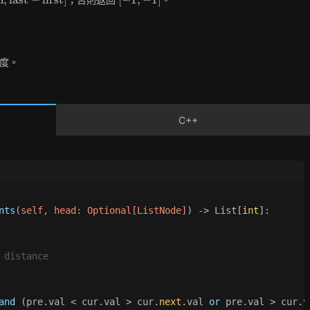
ext{last}
-1]
xt{first}]
度。
C++
nts
(
self, head: 
Optional
[ListNode]
) -> 
List
[
int
]:
 distance
and
 (pre.val < cur.val > cur.
next
.val 
or
 pre.val > cur.v