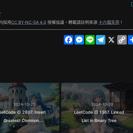
/
均採用
CC BY-NC-SA 4.0
授權協議。轉載請註明來源
十六個天亮
！
F
M
L
T
X
C
a
e
i
e
o
c
s
n
l
p
e
s
e
e
y
b
e
g
L
o
n
r
i
o
g
a
n
k
e
m
k
r
2024-10-20
2024-10-20
eetCode 🟡 2807. Insert
LeetCode 🟡 1367. Linked
Greatest Common
List in Binary Tree
Divisors in Linked List