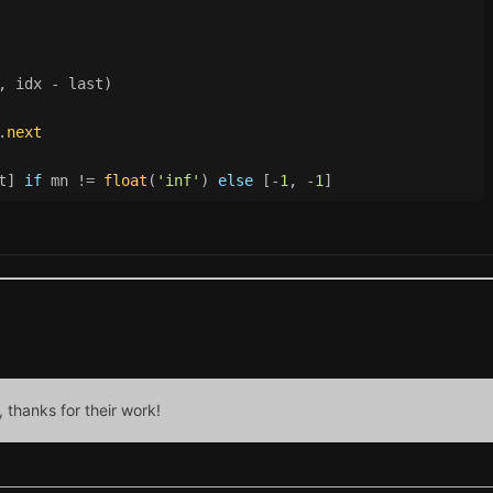
, idx - last)
.
next
t] 
if
 mn != 
float
(
'inf'
) 
else
 [-
1
, -
1
]
, thanks for their work!