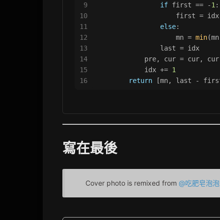
9
if
 first == -
1
:
10
                    first = idx
11
else
:
12
                    mn = 
min
(mn
13
                last = idx
14
            pre, cur = cur, cur
15
            idx += 
1
16
return
 [mn, last - firs
寫在最後
Cover photo is remixed from
@吃肥皂泡泡