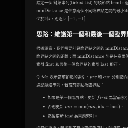
\text{h
head
給定一個 鏈結串列(Linked List) 的頭節點
，
minDistance
是任意兩個不同臨界點之間的最小
[-1,
[
−
1
,
−
1
]
少於2個，則返回
。
-1]
思路：維護第一個和最後一個臨界
\text{min
minDistan
根據題意，我們需要計算臨界點之間的
\text{minDistance}
minDistance
臨界點之間的距離；而
則是任意兩
\text{first}
\text{last}
first
last
索引
和最後一個臨界點的索引
即可。
idx
pre
cur
令
表示當前節點的索引、
和
分別指向
i
d
x
p
r
e
c
u
r
遍歷鏈結串列，若當前節點為臨界點：
first
如果是第一個臨界點，更新
為當前索
f
i
r
s
t
mn =
=
min
(
,
idx
−
last
)
否則更新
。
m
n
m
n
\min(mn,
last
然後更新
為當前索引。
l
a
s
t
\text{idx} -
\text{last})
[\
[
m
遍歷結束後，若找到了至少兩個臨界點，則返回