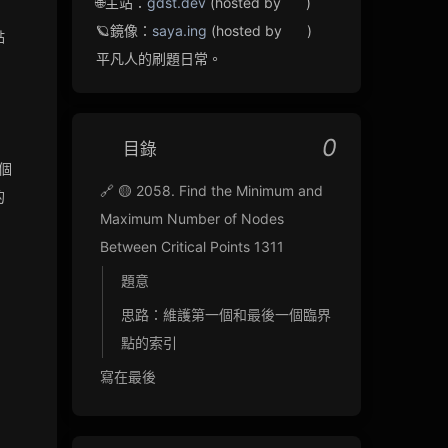
🌐主站：
gdst.dev
(hosted by
)
minDistance}
🪐鏡像：
saya.ing
(hosted by
)
點
平凡人的刷題日常。
0
目錄
個
🔗 🟡 2058. Find the Minimum and
的
Maximum Number of Nodes
Between Critical Points 1311
。
題意
思路：維護第一個和最後一個臨界
點的索引
寫在最後