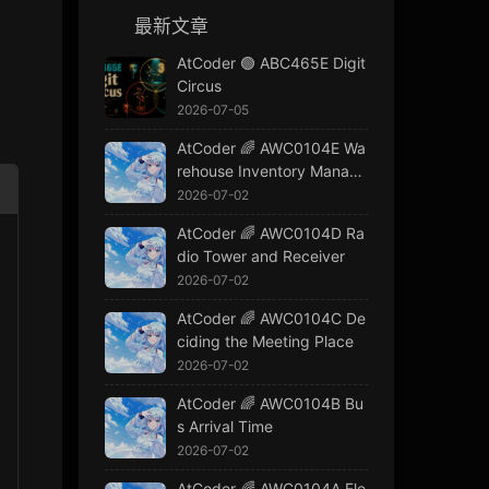
最新文章
AtCoder 🟢 ABC465E Digit
Circus
2026-07-05
AtCoder 🌈 AWC0104E Wa
rehouse Inventory Manage
ment
2026-07-02
AtCoder 🌈 AWC0104D Ra
dio Tower and Receiver
2026-07-02
AtCoder 🌈 AWC0104C De
ciding the Meeting Place
2026-07-02
AtCoder 🌈 AWC0104B Bu
s Arrival Time
2026-07-02
al < cur.
next
.val):
AtCoder 🌈 AWC0104A Ele