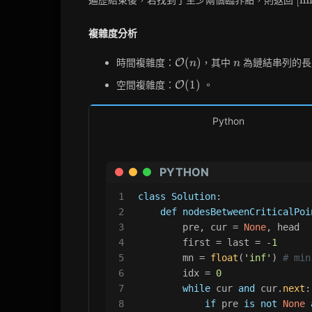
\t
-
複雜度分析
\te
\mathcal{O}
n
(
)
時間複雜度：
，其中
為鏈結串列的長
O
n
n
(n)
\mathcal{O}
(
1
)
空間複雜度：
。
O
(1)
Python
PYTHON
1
class
Solution
:
2
def
nodesBetweenCriticalPoi
3
        pre, cur = 
None
, head
4
        first = last = -
1
5
        mn = 
float
(
'inf'
) 
# min
6
        idx = 
0
7
while
 cur 
and
 cur.
next
:
8
if
 pre 
is
not
None