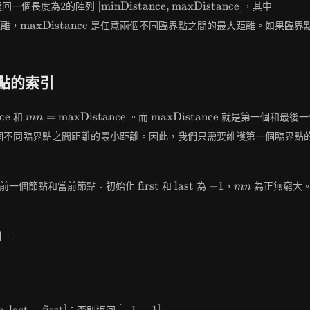
ead}
[\text{minDistance},
\text{
[
minDistance
,
maxDistance
]
返回一個長度為2的陣列
，其中
\text{maxDistance}]
\text{maxDistance}
maxDistance
距離，
是任意兩個不同臨界點之間的最大距離。如果臨界
點的索引
Distance}
mn =
\text{maxDistance}
ce
=
maxDistance
maxDistance
和
。而
就是第一個和最後一
m
n
\text{maxDistance}
個不同臨界點之間距離的最小距離。因此，我們只需要維護第一個臨界點
\text{first}
\text{last}
-1
mn
first
last
−
1
前一個節點和當前節點。初始化
和
為
，
為正無窮大
m
n
引。
text{mn},
[-1,
n
,
last
−
first
]
[
−
1
,
−
1
]
；否則返回
。