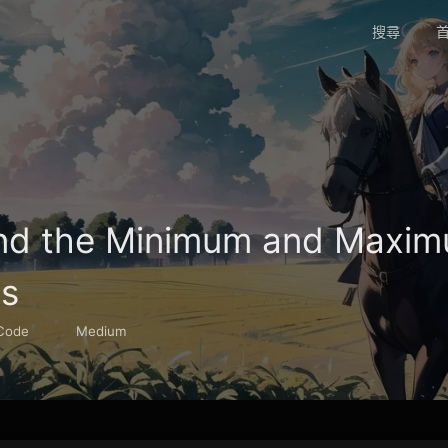
搜尋
首
ind the Minimum and Maxi
ts
Code
Medium