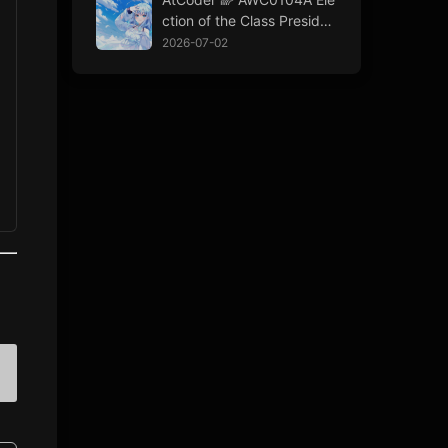
ction of the Class Presiden
t
2026-07-02