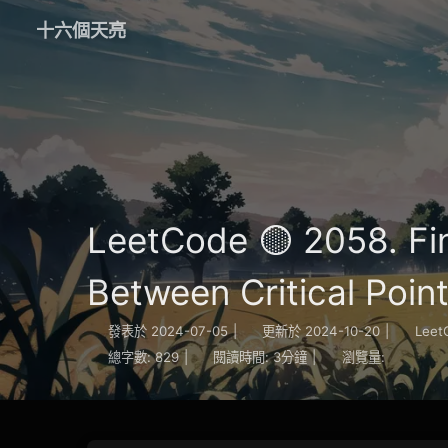
十六個天亮
LeetCode 🟡 2058. F
Between Critical Poin
發表於
2024-07-05
|
更新於
2024-10-20
|
Leet
總字數:
829
|
閱讀時間:
3分鐘
|
瀏覽量: