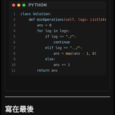
PYTHON
1
class
Solution
:
2
def
minOperations
(
self, logs: 
List
[
str
]
) -
3
        ans = 
0
4
for
 log 
in
 logs:
5
if
 log == 
"./"
:
6
continue
7
elif
 log == 
"../"
:
8
                ans = 
max
(ans - 
1
, 
0
)
9
else
:
10
                ans += 
1
11
return
 ans
寫在最後