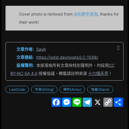
Cover photo is remixed from
@吃肥皂泡泡
, thanks for
their work!
文章作者:
SayA
文章連結:
https://gdst.dev/posts/LC-1598/
版權聲明:
本部落格所有文章除特別聲明外，均採用
CC
BY-NC-SA 4.0
授權協議。轉載請註明來源
十六個天亮
！
LeetCode
字串(String)
陣列(Array)
堆疊(Stack)
F
M
L
T
X
C
S
a
e
i
e
o
h
c
s
n
l
p
a
e
s
e
e
y
r
b
e
g
L
e
o
n
r
i
o
g
a
n