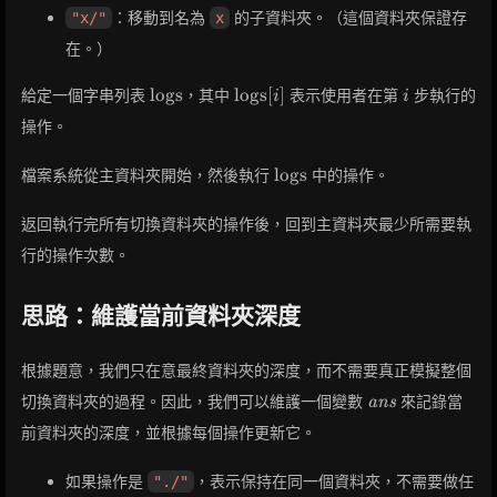
：移動到名為
的子資料夾。（這個資料夾保證存
"x/"
x
在。）
\text{logs}
\text{logs}
i
logs
logs
[
]
給定一個字串列表
，其中
表示使用者在第
步執行的
i
i
[i]
操作。
\text{logs}
logs
檔案系統從主資料夾開始，然後執行
中的操作。
返回執行完所有切換資料夾的操作後，回到主資料夾最少所需要執
行的操作次數。
思路：維護當前資料夾深度
根據題意，我們只在意最終資料夾的深度，而不需要真正模擬整個
\textit{ans}
切換資料夾的過程。因此，我們可以維護一個變數
來記錄當
ans
前資料夾的深度，並根據每個操作更新它。
如果操作是
，表示保持在同一個資料夾，不需要做任
"./"