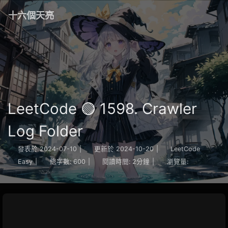
十六個天亮
LeetCode 🟢 1598. Crawler
Log Folder
發表於
2024-07-10
|
更新於
2024-10-20
|
LeetCode
Easy
|
總字數:
600
|
閱讀時間:
2分鐘
|
瀏覽量: