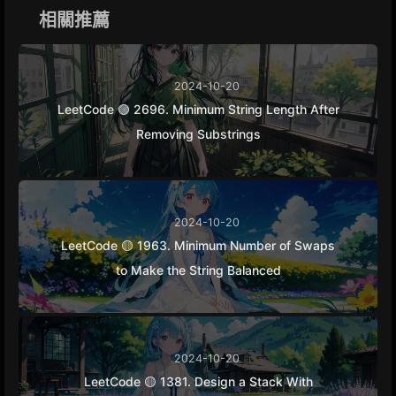
k
e
m
k
相關推薦
r
2024-10-20
LeetCode 🟢 2696. Minimum String Length After
Removing Substrings
2024-10-20
LeetCode 🟡 1963. Minimum Number of Swaps
to Make the String Balanced
2024-10-20
LeetCode 🟡 1381. Design a Stack With