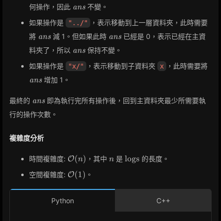
\textit{ans}
何操作，因此
不變。
ans
如果操作是
，表示移動到上一層資料夾，此時需要
"../"
\textit{ans}
\textit{ans}
將
減 1。但如果此時
已經是 0，表示已經在主資
ans
ans
\textit{ans}
料夾了，所以
保持不變。
ans
\te
如果操作是
，表示移動到子資料夾
，此時需要將
"x/"
x
增加 1。
ans
\textit{ans}
最終的
即為執行完所有操作後，回到主資料夾最少所需要執
ans
行的操作次數。
複雜度分析
\mathcal{O}
n
\text{logs}
(
)
logs
時間複雜度:
，其中
是
的長度。
O
n
n
(n)
\mathcal{O}
(
1
)
空間複雜度:
。
O
(1)
Python
C++