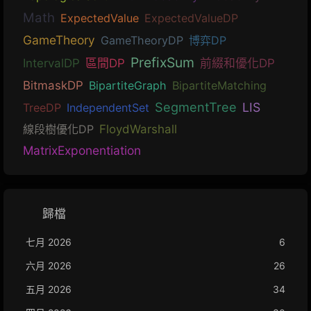
Math
ExpectedValue
ExpectedValueDP
GameTheory
GameTheoryDP
博弈DP
PrefixSum
IntervalDP
區間DP
前綴和優化DP
BitmaskDP
BipartiteGraph
BipartiteMatching
SegmentTree
LIS
TreeDP
IndependentSet
線段樹優化DP
FloydWarshall
MatrixExponentiation
歸檔
七月 2026
6
六月 2026
26
五月 2026
34