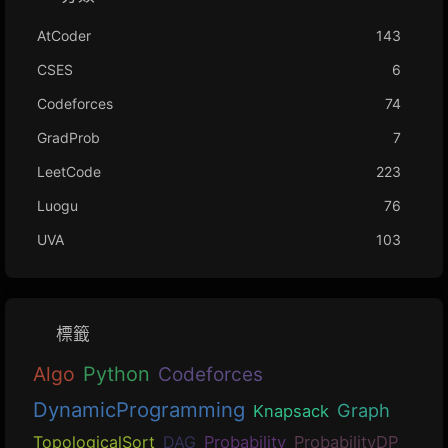
AtCoder
143
CSES
6
Codeforces
74
GradProb
7
LeetCode
223
Luogu
76
UVA
103
標籤
Algo
Python
Codeforces
DynamicProgramming
Graph
Knapsack
TopologicalSort
DAG
Probability
ProbabilityDP