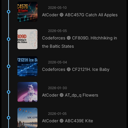
2026-05-10
AtCoder 🔵 ABC457G Catch All Apples
2026-05-05
Codeforces 🟣 CF809D. Hitchhiking in
the Baltic States
2026-05-04
Codeforces 🔵 CF2121H. Ice Baby
2026-01-30
AtCoder 🟢 AT_dp_q Flowers
2026-01-05
AtCoder 🟢 ABC439E Kite