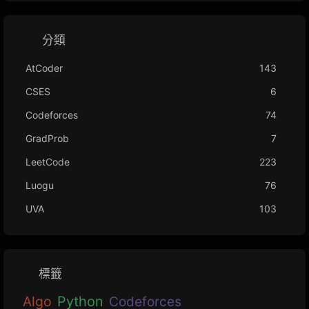
分類
AtCoder
143
CSES
6
Codeforces
74
GradProb
7
LeetCode
223
Luogu
76
UVA
103
標籤
Algo
Python
Codeforces