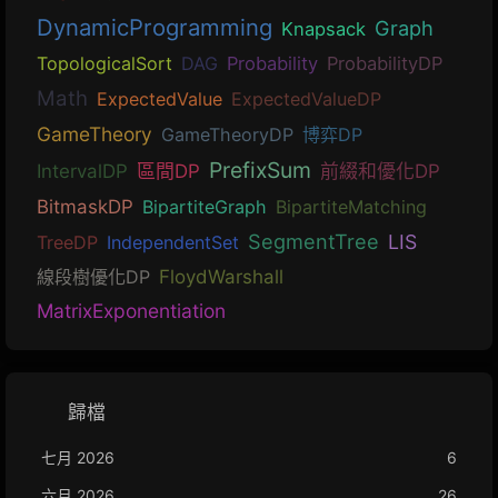
DynamicProgramming
Graph
Knapsack
TopologicalSort
DAG
Probability
ProbabilityDP
Math
ExpectedValue
ExpectedValueDP
GameTheory
GameTheoryDP
博弈DP
PrefixSum
IntervalDP
區間DP
前綴和優化DP
BitmaskDP
BipartiteGraph
BipartiteMatching
SegmentTree
LIS
TreeDP
IndependentSet
線段樹優化DP
FloydWarshall
MatrixExponentiation
歸檔
七月 2026
6
六月 2026
26