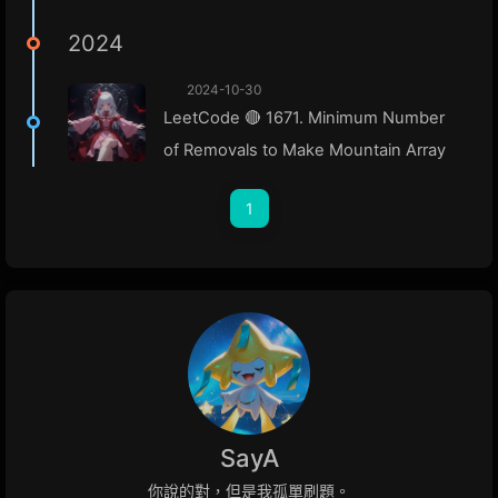
2024
2024-10-30
LeetCode 🔴 1671. Minimum Number
of Removals to Make Mountain Array
1
SayA
你說的對，但是我孤單刷題。