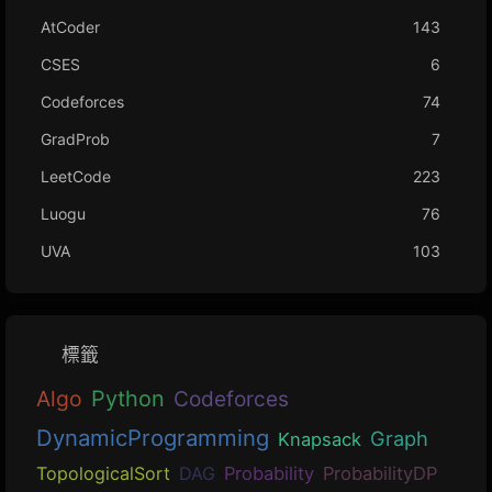
AtCoder
143
CSES
6
Codeforces
74
GradProb
7
LeetCode
223
Luogu
76
UVA
103
標籤
Algo
Python
Codeforces
DynamicProgramming
Graph
Knapsack
TopologicalSort
DAG
Probability
ProbabilityDP