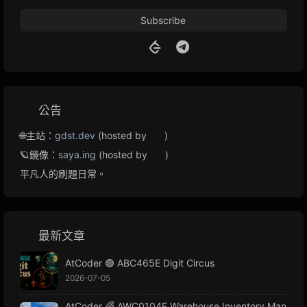
Subscribe
公告
🌐主站：
gdst.dev
(hosted by
)
🪐鏡像：
saya.ing
(hosted by
)
平凡人的刷題日常。
最新文章
AtCoder 🟢 ABC465E Digit Circus
2026-07-05
AtCoder 🌈 AWC0104E Warehouse Inventory Man