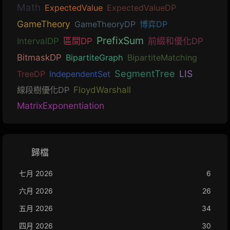
Math
ExpectedValue
ExpectedValueDP
GameTheory
GameTheoryDP
博弈DP
PrefixSum
IntervalDP
區間DP
前綴和優化DP
BitmaskDP
BipartiteGraph
BipartiteMatching
SegmentTree
LIS
TreeDP
IndependentSet
線段樹優化DP
FloydWarshall
MatrixExponentiation
歸檔
七月 2026
6
六月 2026
26
五月 2026
34
四月 2026
30