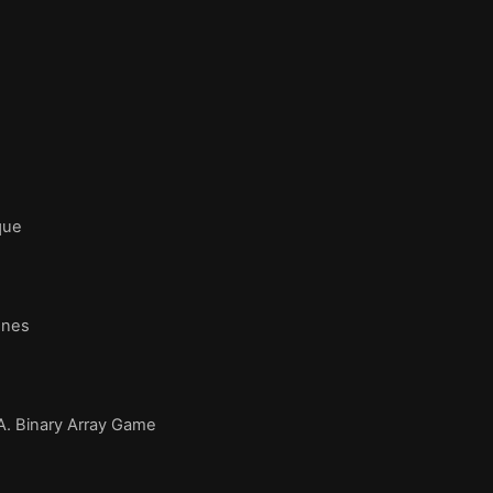
que
ones
. Binary Array Game