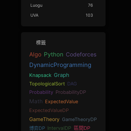
Luogu
76
UVA
103
標籤
Algo
Python
Codeforces
DynamicProgramming
Graph
Knapsack
TopologicalSort
DAG
Probability
ProbabilityDP
Math
ExpectedValue
ExpectedValueDP
GameTheory
GameTheoryDP
博弈DP
IntervalDP
區間DP