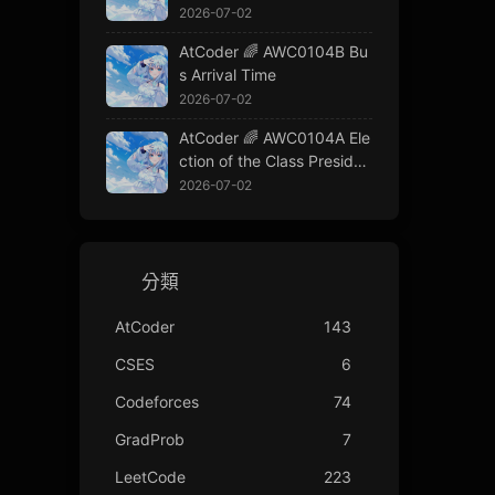
2026-07-02
AtCoder 🌈 AWC0104B Bu
s Arrival Time
2026-07-02
AtCoder 🌈 AWC0104A Ele
ction of the Class Presiden
t
2026-07-02
分類
AtCoder
143
CSES
6
Codeforces
74
GradProb
7
LeetCode
223