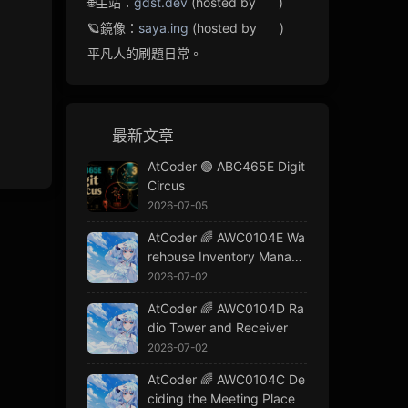
🌐主站：
gdst.dev
(hosted by
)
🪐鏡像：
saya.ing
(hosted by
)
平凡人的刷題日常。
最新文章
AtCoder 🟢 ABC465E Digit
Circus
2026-07-05
AtCoder 🌈 AWC0104E Wa
rehouse Inventory Manage
ment
2026-07-02
AtCoder 🌈 AWC0104D Ra
dio Tower and Receiver
2026-07-02
AtCoder 🌈 AWC0104C De
ciding the Meeting Place