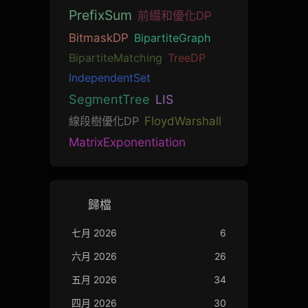
PrefixSum
前綴和優化DP
BitmaskDP
BipartiteGraph
BipartiteMatching
TreeDP
IndependentSet
SegmentTree
LIS
線段樹優化DP
FloydWarshall
MatrixExponentiation
歸檔
七月 2026
6
六月 2026
26
五月 2026
34
四月 2026
30