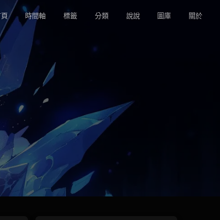
頁
時間軸
標籤
分類
說說
圖庫
關於