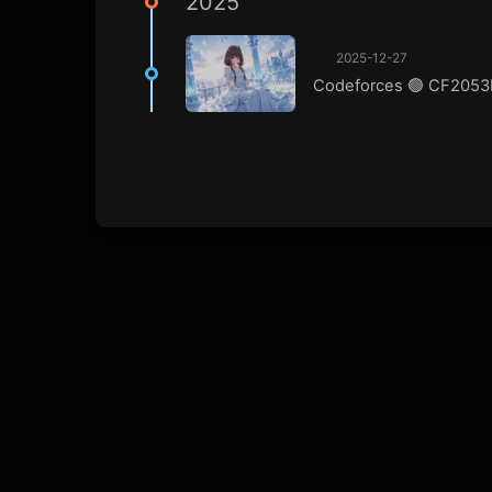
2025
2025-12-27
Codeforces 🟢 CF2053E