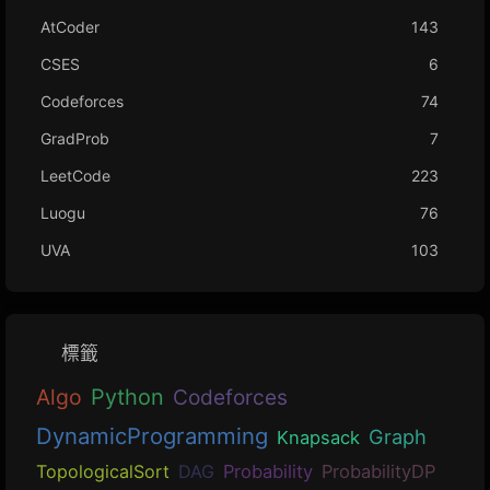
AtCoder
143
CSES
6
Codeforces
74
GradProb
7
LeetCode
223
Luogu
76
UVA
103
標籤
Algo
Python
Codeforces
DynamicProgramming
Graph
Knapsack
TopologicalSort
DAG
Probability
ProbabilityDP