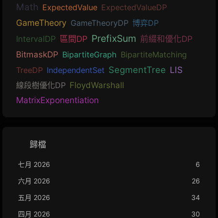
Math
ExpectedValue
ExpectedValueDP
GameTheory
GameTheoryDP
博弈DP
PrefixSum
IntervalDP
區間DP
前綴和優化DP
BitmaskDP
BipartiteGraph
BipartiteMatching
SegmentTree
LIS
TreeDP
IndependentSet
線段樹優化DP
FloydWarshall
MatrixExponentiation
歸檔
七月 2026
6
六月 2026
26
五月 2026
34
四月 2026
30