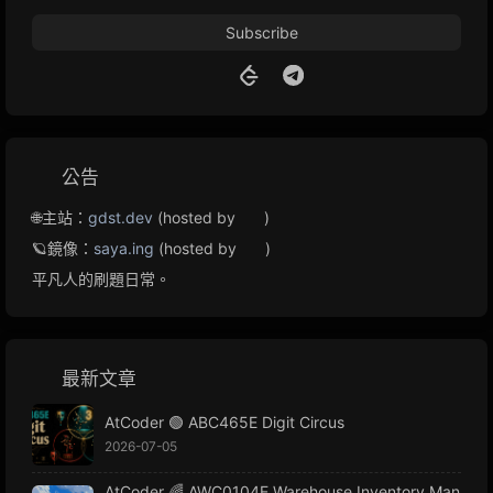
Subscribe
公告
🌐主站：
gdst.dev
(hosted by
)
🪐鏡像：
saya.ing
(hosted by
)
平凡人的刷題日常。
最新文章
AtCoder 🟢 ABC465E Digit Circus
2026-07-05
AtCoder 🌈 AWC0104E Warehouse Inventory Man