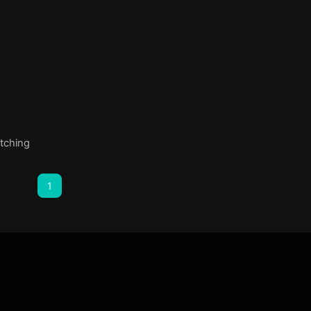
tching
1