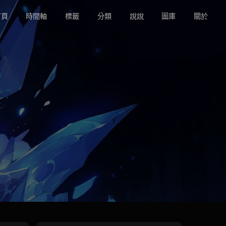
頁
時間軸
標籤
分類
說說
圖庫
關於