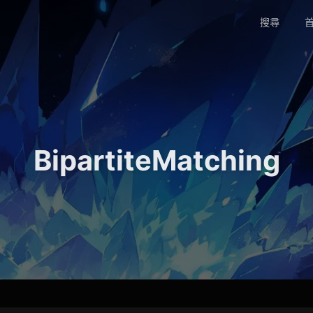
搜尋
首
BipartiteMatching