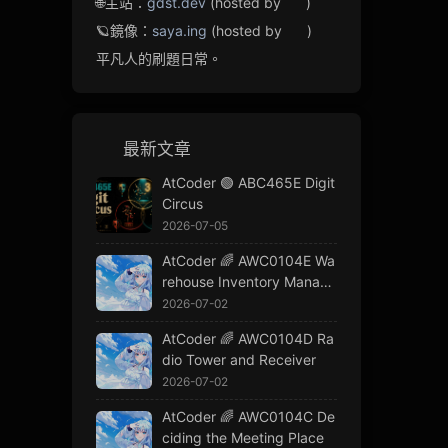
🌐主站：
gdst.dev
(hosted by
)
🪐鏡像：
saya.ing
(hosted by
)
平凡人的刷題日常。
最新文章
AtCoder 🟢 ABC465E Digit
Circus
2026-07-05
AtCoder 🌈 AWC0104E Wa
rehouse Inventory Manage
ment
2026-07-02
AtCoder 🌈 AWC0104D Ra
dio Tower and Receiver
2026-07-02
AtCoder 🌈 AWC0104C De
ciding the Meeting Place