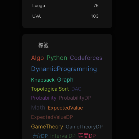
Luogu
76
UVA
103
標籤
Algo
Python
Codeforces
DynamicProgramming
Graph
Knapsack
TopologicalSort
DAG
Probability
ProbabilityDP
Math
ExpectedValue
ExpectedValueDP
GameTheory
GameTheoryDP
博弈DP
IntervalDP
區間DP