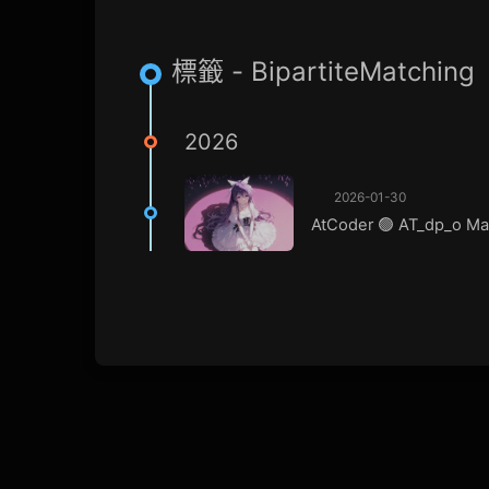
標籤 - BipartiteMatching
2026
2026-01-30
AtCoder 🟢 AT_dp_o Ma