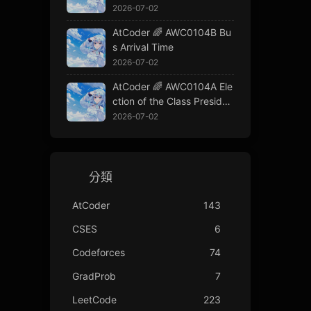
2026-07-02
AtCoder 🌈 AWC0104B Bu
s Arrival Time
2026-07-02
AtCoder 🌈 AWC0104A Ele
ction of the Class Presiden
t
2026-07-02
分類
AtCoder
143
CSES
6
Codeforces
74
GradProb
7
LeetCode
223