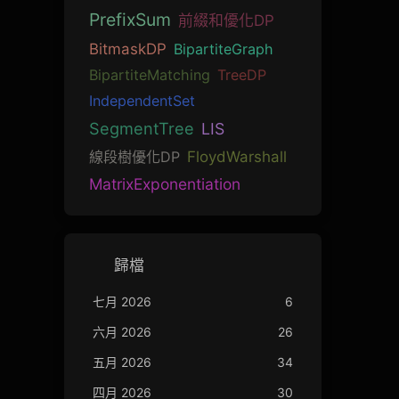
PrefixSum
前綴和優化DP
BitmaskDP
BipartiteGraph
BipartiteMatching
TreeDP
IndependentSet
SegmentTree
LIS
線段樹優化DP
FloydWarshall
MatrixExponentiation
歸檔
七月 2026
6
六月 2026
26
五月 2026
34
四月 2026
30