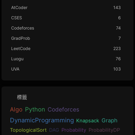
AtCoder
143
CSES
6
Codeforces
74
GradProb
7
LeetCode
223
Luogu
76
UVA
103
標籤
Algo
Python
Codeforces
DynamicProgramming
Graph
Knapsack
TopologicalSort
DAG
Probability
ProbabilityDP