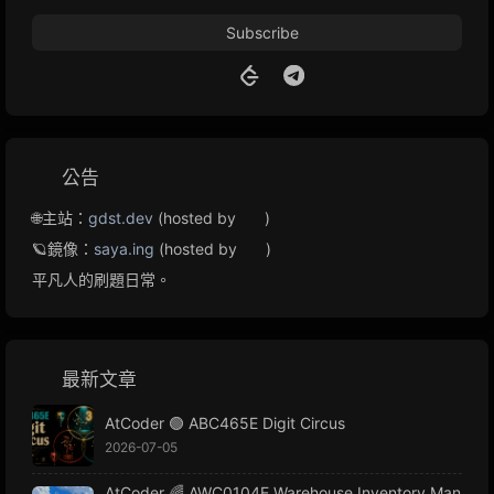
Subscribe
公告
🌐主站：
gdst.dev
(hosted by
)
🪐鏡像：
saya.ing
(hosted by
)
平凡人的刷題日常。
最新文章
AtCoder 🟢 ABC465E Digit Circus
2026-07-05
AtCoder 🌈 AWC0104E Warehouse Inventory Man