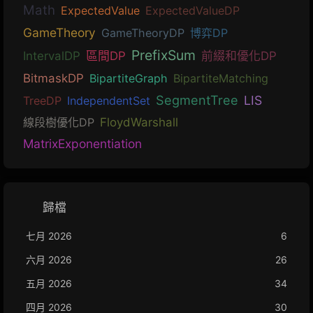
Math
ExpectedValue
ExpectedValueDP
GameTheory
GameTheoryDP
博弈DP
PrefixSum
IntervalDP
區間DP
前綴和優化DP
BitmaskDP
BipartiteGraph
BipartiteMatching
SegmentTree
LIS
TreeDP
IndependentSet
線段樹優化DP
FloydWarshall
MatrixExponentiation
歸檔
七月 2026
6
六月 2026
26
五月 2026
34
四月 2026
30