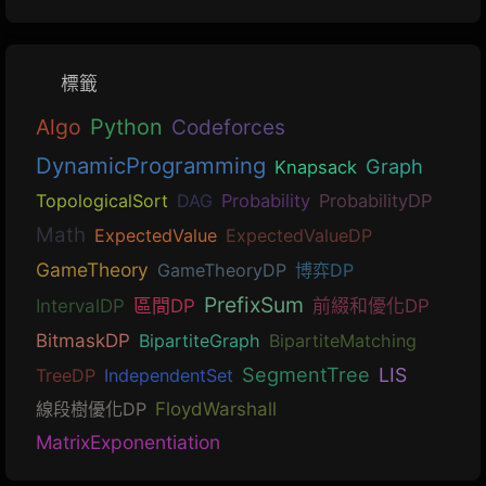
標籤
Algo
Python
Codeforces
DynamicProgramming
Graph
Knapsack
TopologicalSort
DAG
Probability
ProbabilityDP
Math
ExpectedValue
ExpectedValueDP
GameTheory
GameTheoryDP
博弈DP
PrefixSum
IntervalDP
區間DP
前綴和優化DP
BitmaskDP
BipartiteGraph
BipartiteMatching
SegmentTree
LIS
TreeDP
IndependentSet
線段樹優化DP
FloydWarshall
MatrixExponentiation