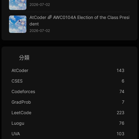
2026-07-02
AtCoder 🌈 AWC0104A Election of the Class Presi
dent
2026-07-02
分類
AtCoder
143
CSES
6
Codeforces
74
GradProb
7
LeetCode
223
Luogu
76
UVA
103