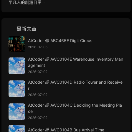
平凡人的刷題日常。
最新文章
AtCoder 🟢 ABC465E Digit Circus
2026-07-05
AtCoder 🌈 AWC0104E Warehouse Inventory Man
agement
2026-07-02
AtCoder 🌈 AWC0104D Radio Tower and Receive
r
2026-07-02
AtCoder 🌈 AWC0104C Deciding the Meeting Pla
ce
2026-07-02
AtCoder 🌈 AWC0104B Bus Arrival Time