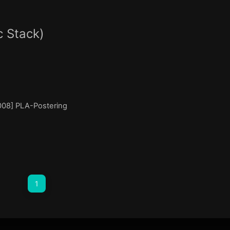
Stack)
008] PLA-Postering
1