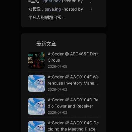
🌐主站：
gdst.dev
(hosted by
)
🪐鏡像：
saya.ing
(hosted by
)
平凡人的刷題日常。
最新文章
AtCoder 🟢 ABC465E Digit
Circus
2026-07-05
AtCoder 🌈 AWC0104E Wa
rehouse Inventory Manage
ment
2026-07-02
AtCoder 🌈 AWC0104D Ra
dio Tower and Receiver
2026-07-02
AtCoder 🌈 AWC0104C De
ciding the Meeting Place