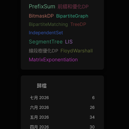
PrefixSum
前綴和優化DP
BitmaskDP
BipartiteGraph
BipartiteMatching
TreeDP
IndependentSet
SegmentTree
LIS
線段樹優化DP
FloydWarshall
MatrixExponentiation
歸檔
七月 2026
6
六月 2026
26
五月 2026
34
四月 2026
30