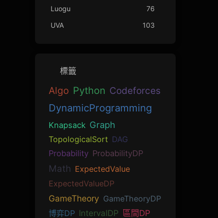
Luogu
76
UVA
103
標籤
Algo
Python
Codeforces
DynamicProgramming
Graph
Knapsack
TopologicalSort
DAG
Probability
ProbabilityDP
Math
ExpectedValue
ExpectedValueDP
GameTheory
GameTheoryDP
博弈DP
IntervalDP
區間DP