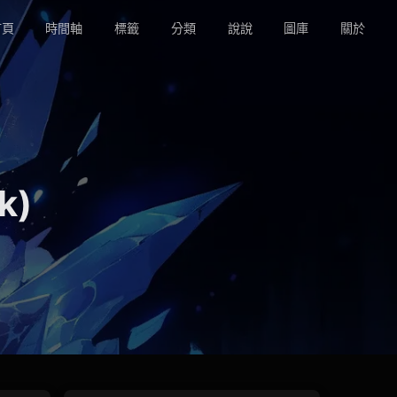
頁
時間軸
標籤
分類
說說
圖庫
關於
k)