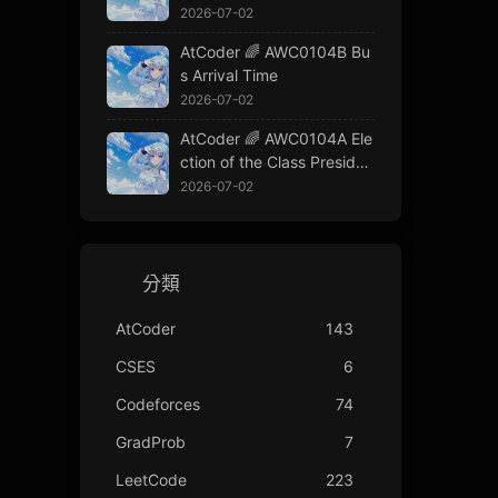
2026-07-02
AtCoder 🌈 AWC0104B Bu
s Arrival Time
2026-07-02
AtCoder 🌈 AWC0104A Ele
ction of the Class Presiden
t
2026-07-02
分類
AtCoder
143
CSES
6
Codeforces
74
GradProb
7
LeetCode
223