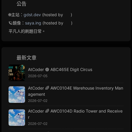
公告
🌐主站：
gdst.dev
(hosted by
)
🪐鏡像：
saya.ing
(hosted by
)
平凡人的刷題日常。
最新文章
AtCoder 🟢 ABC465E Digit Circus
2026-07-05
AtCoder 🌈 AWC0104E Warehouse Inventory Man
agement
2026-07-02
AtCoder 🌈 AWC0104D Radio Tower and Receive
r
2026-07-02