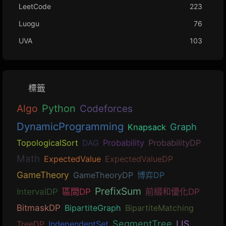
LeetCode
223
Luogu
76
UVA
103
標籤
Algo
Python
Codeforces
DynamicProgramming
Graph
Knapsack
TopologicalSort
DAG
Probability
ProbabilityDP
Math
ExpectedValue
ExpectedValueDP
GameTheory
GameTheoryDP
博弈DP
PrefixSum
IntervalDP
區間DP
前綴和優化DP
BitmaskDP
BipartiteGraph
BipartiteMatching
SegmentTree
LIS
TreeDP
IndependentSet