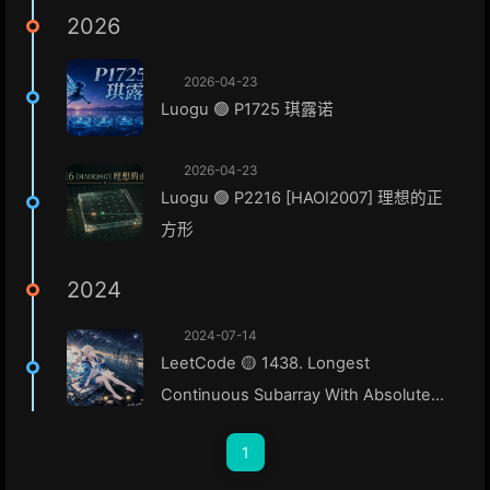
2026
2026-04-23
Luogu 🟢 P1725 琪露诺
2026-04-23
Luogu 🟢 P2216 [HAOI2007] 理想的正
方形
2024
2024-07-14
LeetCode 🟡 1438. Longest
Continuous Subarray With Absolute
Diff Less Than or Equal to Limit
1