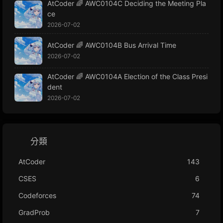
AtCoder 🌈 AWC0104C Deciding the Meeting Pla
ce
2026-07-02
AtCoder 🌈 AWC0104B Bus Arrival Time
2026-07-02
AtCoder 🌈 AWC0104A Election of the Class Presi
dent
2026-07-02
分類
AtCoder
143
CSES
6
Codeforces
74
GradProb
7