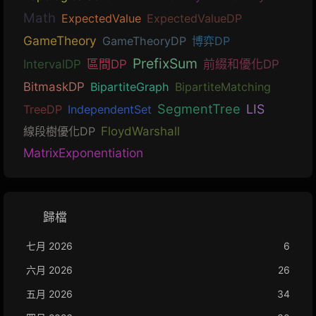
Math
ExpectedValue
ExpectedValueDP
GameTheory
GameTheoryDP
博弈DP
PrefixSum
IntervalDP
區間DP
前綴和優化DP
BitmaskDP
BipartiteGraph
BipartiteMatching
SegmentTree
LIS
TreeDP
IndependentSet
線段樹優化DP
FloydWarshall
MatrixExponentiation
歸檔
七月 2026
6
六月 2026
26
五月 2026
34