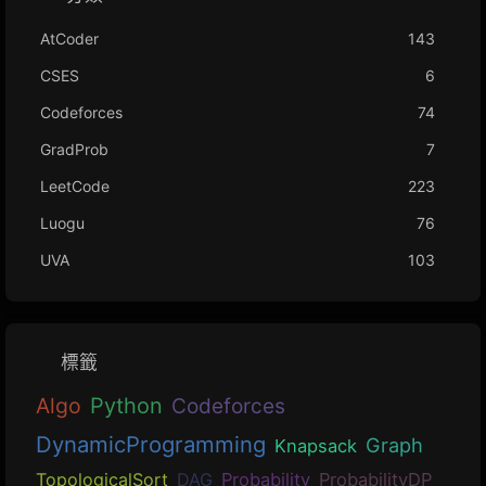
AtCoder
143
CSES
6
Codeforces
74
GradProb
7
LeetCode
223
Luogu
76
UVA
103
標籤
Algo
Python
Codeforces
DynamicProgramming
Graph
Knapsack
TopologicalSort
DAG
Probability
ProbabilityDP