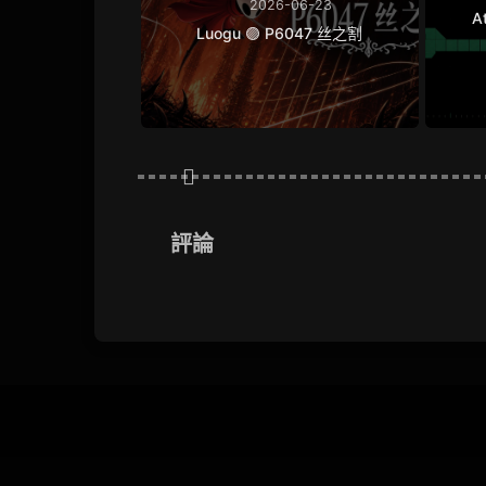
2026-06-23
A
Luogu 🟣 P6047 丝之割
評論