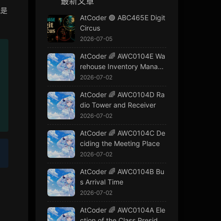
最新文章
就是
AtCoder 🟢 ABC465E Digit
Circus
2026-07-05
AtCoder 🌈 AWC0104E Wa
rehouse Inventory Manage
ment
2026-07-02
AtCoder 🌈 AWC0104D Ra
dio Tower and Receiver
2026-07-02
AtCoder 🌈 AWC0104C De
ciding the Meeting Place
2026-07-02
AtCoder 🌈 AWC0104B Bu
s Arrival Time
2026-07-02
AtCoder 🌈 AWC0104A Ele
ction of the Class Presiden