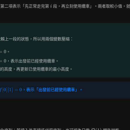
i
第二項表示「先正常走完第
段，再立刻使用纜車」。兩者取較小值，
i
依賴上一段的狀態，所以用兩個變數壓縮：
=
0
。
=
0
，表示出發前已經使用纜車。
的高度，再更新已使用纜車的最小高度。
f[0]
[
0
]
[
1
]
=
0
，表示「出發前已經使用纜車」。
f
[1]
=
0
\mathcal{O}