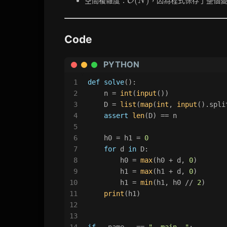
(
)
空間複雜度：
，因為程式保存了整個
O
N
(N)
Code
PYTHON
1
def
solve
():
2
    n = 
int
(
input
())
3
    D = 
list
(
map
(
int
, 
input
().spli
4
assert
len
(D) == n
5
6
    h0 = h1 = 
0
7
for
 d 
in
 D:
8
        h0 = 
max
(h0 + d, 
0
)
9
        h1 = 
max
(h1 + d, 
0
)
10
        h1 = 
min
(h1, h0 // 
2
)
11
print
(h1)
12
13
14
if
 __name__ == 
"__main__"
: