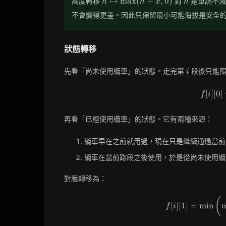
↦
max
(
+
,
0
)
高度轉移
對
是單調不減
h
h
x
h
\mapsto
不會變得更差。因此只保留最小可能海拔是安全
\max(h
+ x, 0)
狀態轉移
i
先看「尚未使用纜車」的狀態。走完第
段後只能照
i
[
]
[
0
]
f
i
再看「已經使用纜車」的狀態。它有兩種來源：
纜車早在之前就用過，現在只是繼續通過當前
纜車在當前路段之後使用，於是從尚未使用纜
對應轉移為：
(
[
]
[
1
]
=
min
f
i