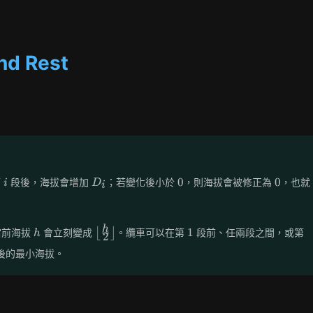
nd Rest
i
D_i
0
0
0
0
第
段後，海拔會增加
；若變化後小於
，則海拔會被修正為
，也就
i
D
i
h
\left\lfloor
1
h
1
當前海拔
會立刻變成
⌊
⌋
。纜車可以在第
段前、任兩段之間，或第
h
2
\frac{h}{2}
後的最小海拔。
\right\rfloor