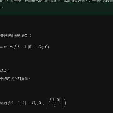
的。也就是說，在纜車已使用的情況下，當前海拔越低，走完後面路段也
的。
普通爬山規則更新：
=
max
(
[
f[i][0] = \max(f[i - 1][0] + D_i, 0)
−
1
]
[
0
]
+
,
0
)
f
i
D
i
路段。
車的海拔立刻折半。
[
]
[
0
]
⌊
⌋
)
f[i][1] = \min\left(\max(f[i - 1][1] + D_i, 0),\ \lef
f
i
max
(
[
−
1
]
[
1
]
+
,
0
)
,
f
i
D
i
2