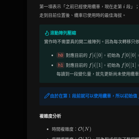
i
第一項表示「之前已經使用纜車，現在走第
段」；
i
走到目前位置後、纜車已使用時的最佳海拔。
滾動陣列壓縮
實作時不需要真的開二維陣列。因為每次轉移只
f[i]
f[0]
[
]
[
0
]
[
0
]
[
0
]
對應目前的
，初始為
h0
f
i
f
[0]
[0]
f[i]
f[0]
[
]
[
1
]
[
0
]
[
1
]
對應目前的
，初始為
h1
f
i
f
=
[1]
[1]
0
每讀到一段變化量，就先更新尚未使用纜車
=
0
1
1
由於在第
段前就可以使用纜車，所以初始值
複雜度分析
\mathcal{O}
(
)
時間複雜度：
O
N
(N)
\mathcal{O}