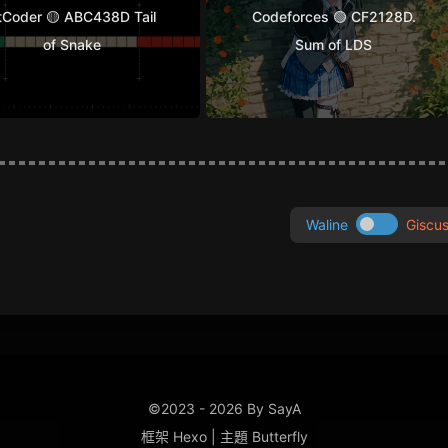
tCoder 🟡 ABC438D Tail
Codeforces 🟢 CF2128D.
of Snake
Sum of LDS
Waline
Giscu
©2023 - 2026 By SayA
框架
Hexo
|
主題
Butterfly