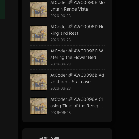
AtCoder 🌈 AWC0096E Mo
untain Range Vista
2026-06-28
AtCoder 🌈 AWC0096D Hi
king and Rest
2026-06-28
AtCoder 🌈 AWC0096C W
atering the Flower Bed
2026-06-28
AtCoder 🌈 AWC0096B Ad
venturer's Staircase
2026-06-28
AtCoder 🌈 AWC0096A Cl
osing Time of the Receptio
n Window
2026-06-28
t\lfloor \frac{f[i][0]}{2} \right\rfloor\right)