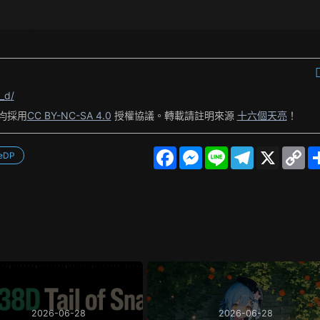
_d/
均採用
CC BY-NC-SA 4.0
授權協議。轉載請註明來源
十六個天亮
！
F
M
L
T
X
C
neDP
a
e
i
e
o
c
s
n
l
p
e
s
e
e
y
b
e
g
L
o
n
r
i
o
g
a
n
k
e
m
k
r
2026-06-28
2026-06-28