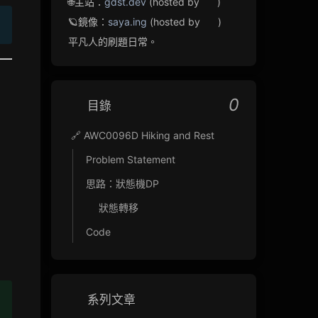
🌐主站：
gdst.dev
(hosted by
)
🪐鏡像：
saya.ing
(hosted by
)
平凡人的刷題日常。
0
目錄
到
🔗 AWC0096D Hiking and Rest
Problem Statement
思路：狀態機DP
狀態轉移
Code
系列文章