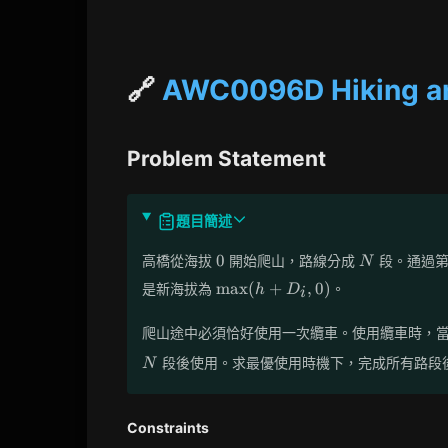
🔗
AWC0096D Hiking a
Problem Statement
題目簡述
0
N
0
高橋從海拔
開始爬山，路線分成
段。通過
N
\max(h
max
(
+
,
0
)
是新海拔為
。
h
D
i
+ D_i,
0)
爬山途中必須恰好使用一次纜車。使用纜車時，
段後使用。求最優使用時機下，完成所有路段
N
Constraints