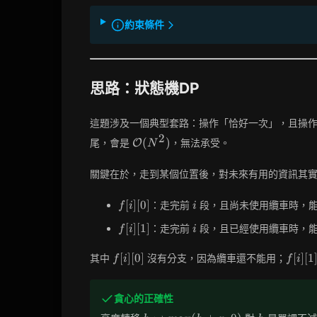
約束條件
思路：狀態機DP
這題涉及一個典型套路：操作「恰好一次」，且操
2
\mathcal{O}
(
)
尾，會是
，無法承受。
O
N
(N^2)
關鍵在於，走到某個位置後，對未來有用的資訊其
f[i]
i
[
]
[
0
]
：走完前
段，且尚未使用纜車時，
f
i
i
[0]
f[i]
i
[
]
[
1
]
：走完前
段，且已經使用纜車時，
f
i
i
[1]
f[i]
f[i]
[
]
[
0
]
[
]
[
1
其中
沒有分支，因為纜車還不能用；
f
i
f
i
[0]
[1]
貪心的正確性
h
h