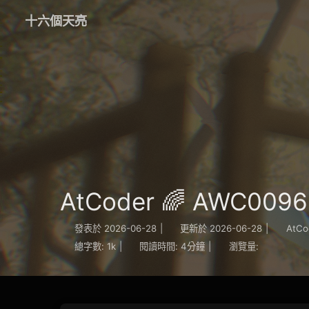
十六個天亮
AtCoder 🌈 AWC0096D
發表於
2026-06-28
|
更新於
2026-06-28
|
AtCo
總字數:
1k
|
閱讀時間:
4分鐘
|
瀏覽量: