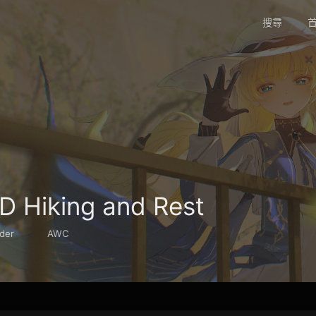
搜尋
首
 Hiking and Rest
der
AWC