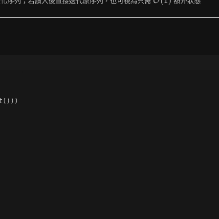
(
1
)
變化序列；若讀入後直接迭代原序列，也可視為只需
額外狀態
O
(1)
t()))