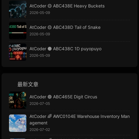
AtCoder 🟡 ABC438E Heavy Buckets
2026-05-09
AtCoder 🟡 ABC438D Tail of Snake
2026-05-09
AtCoder 🟠 ABC438C 1D puyopuyo
2026-05-09
最新文章
AtCoder 🟢 ABC465E Digit Circus
2026-07-05
AtCoder 🌈 AWC0104E Warehouse Inventory Man
agement
2026-07-02