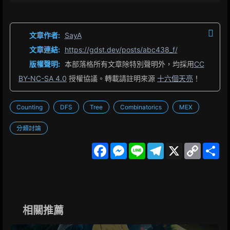
文章作者:
SayA
文章連結:
https://gdst.dev/posts/abc438_f/
版權聲明:
本部落格所有文章除特別聲明外，均採用
CC
BY-NC-SA 4.0
授權協議。轉載請註明來源
十六個天亮
！
Counting
DFS
Tree
Combinatorics
MEX
分類討論
F
M
L
T
X
C
S
a
e
i
e
o
h
c
s
n
l
p
a
e
s
e
e
y
r
b
e
g
L
e
o
n
r
i
o
g
a
n
k
e
m
k
相關推薦
r