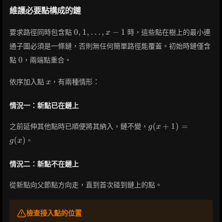
維護必要點構成的鏈
0, 1,
0
,
1
,
…
,
−
1
要求路徑同時包含點
時，這些點在樹上的最小連
x
\dots,
通子圖必須是一條鏈，否則無任何簡單路徑能覆蓋。初始時鏈僅含
x-1
0
0
點
，兩端點重合。
x
依序加入點
，有兩種情形：
x
情況一：新點已在鏈上
g(x+1)
(
+
1
)
=
之前延伸其他點時已順便將其納入，鏈不變，
g
x
= g(x)
(
)
。
g
x
情況二：新點不在鏈上
從新點向父節點方向走，直到首次碰到鏈上的點。
檢查接入點的位置