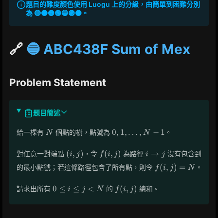
題目的難度顏色使用 Luogu 上的分級，由簡單到困難分別
為 🔴🟠🟡🟢🔵🟣⚫。
🔗
🔵 ABC438F Sum of Mex
Problem Statement
題目簡述
N
0,1,\dots,N-
0
,
1
,
…
,
−
1
給一棵有
個點的樹，點號為
。
N
N
1
(i,j)
f(i,j)
i
(
,
)
(
,
)
→
對任意一對端點
，令
為路徑
沒有包含到
i
j
f
i
j
i
j
\to
f(i,j)=N
(
,
)
=
的最小點號；若這條路徑包含了所有點，則令
。
f
i
j
N
j
0
f(i,j)
0
≤
≤
<
(
,
)
請求出所有
的
總和。
i
j
N
f
i
j
\le
i
\le