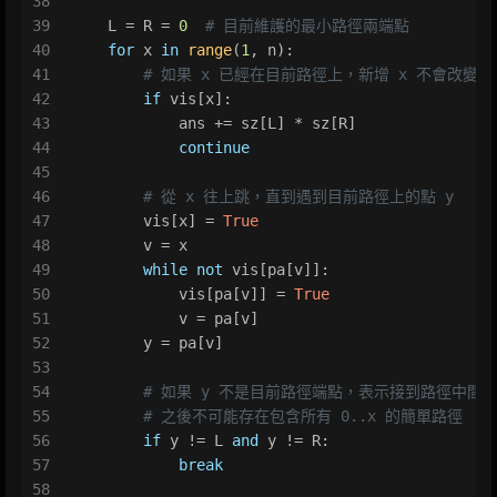
38
39
    L = R = 
0
# 目前維護的最小路徑兩端點
40
for
 x 
in
range
(
1
, n):
41
# 如果 x 已經在目前路徑上，新增 x 不會改變條
42
if
 vis[x]:
43
            ans += sz[L] * sz[R]
44
continue
45
46
# 從 x 往上跳，直到遇到目前路徑上的點 y
47
        vis[x] = 
True
48
        v = x
49
while
not
 vis[pa[v]]:
50
            vis[pa[v]] = 
True
51
            v = pa[v]
52
        y = pa[v]
53
54
# 如果 y 不是目前路徑端點，表示接到路徑中間
55
# 之後不可能存在包含所有 0..x 的簡單路徑
56
if
 y != L 
and
 y != R:
57
break
58