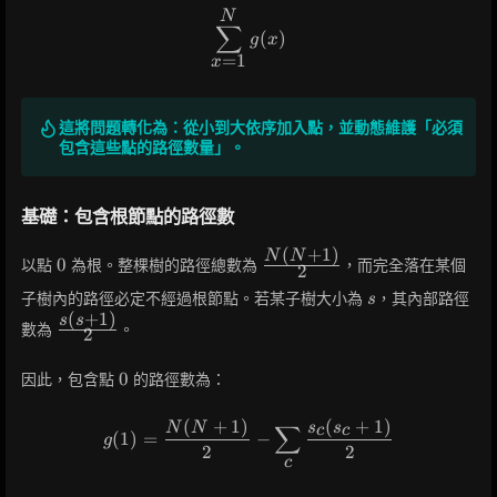
N
\sum_{x=1}^{N} g(x)
∑
(
)
g
x
=
1
x
這將問題轉化為：從小到大依序加入點，並動態維護「必須
包含這些點的路徑數量」。
基礎：包含根節點的路徑數
(
+
1
)
N
N
0
\frac{N(N+1)}
0
以點
為根。整棵樹的路徑總數為
，而完全落在某個
2
{2}
s
子樹內的路徑必定不經過根節點。若某子樹大小為
，其內部路徑
s
(
+
1
)
s
s
\frac{s(s+1)}
數為
。
2
{2}
0
0
因此，包含點
的路徑數為：
(
+
1
)
(
+
1
)
g(1) = \frac{N(N+1)}{2} - 
N
N
s
s
∑
c
c
(
1
)
=
−
g
2
2
c