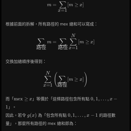
∑
=
[
≥
]
m
m
x
=
1
x
根據前面的拆解，所有路徑的 mex 總和可以寫成：
N
\sum_{\text{路徑}} m = \su
∑
∑
∑
=
[
≥
]
m
m
x
=
1
路徑
路徑
x
交換加總順序後得到：
N
\sum_{x=1}^{N} \left( \sum
(
)
∑
∑
[
≥
]
m
x
=
1
路徑
x
\text{mex}
0, 1,
mex
≥
0
,
1
,
…
,
−
而「
」等價於「這條路徑包含所有點
x
x
\ge x
\dots,
1
」。
x-1
g(x)
0, 1,
(
)
0
,
1
,
…
,
−
1
因此，若令
為「包含所有點
的路徑數
g
x
x
\dots,
量」，那麼所有路徑的 mex 總和即為：
x-1