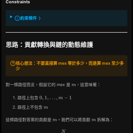
Constraints
j <
N
約束條件
思路：貢獻轉換與鏈的動態維護
核心想法：不要直接算 mex 等於多少，而是算 mex 至少多
少
m
對一條路徑而言，假設它的 mex 是
，這意味著：
m
0, 1,
0
,
1
,
…
,
−
1
路徑上包含
m
\dots,
m
路徑上不包含
m
m-1
m
m
這條路徑對答案的貢獻是
。我們可以將貢獻
拆解為：
m
m
N
m = \sum_{x=1}^{N} [m \ge