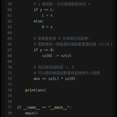
59
# y 是端點，可以把端點延伸成 x
60
if
 y == L:
61
            L = x
62
else
:
63
            R = x
64
65
# 如果是從根 0 往某個方向延伸，
66
# 那麼根這一側能選的端點數量要扣掉 child 這
67
if
 y == 
0
:
68
            sz[
0
] -= sz[v]
69
70
# 目前路徑端點是 L, R
71
# 可以選的總路徑數量就是兩側大小相乘
72
        ans += sz[L] * sz[R]
73
74
print
(ans)
75
76
77
if
 __name__ == 
"__main__"
:
78
    main()