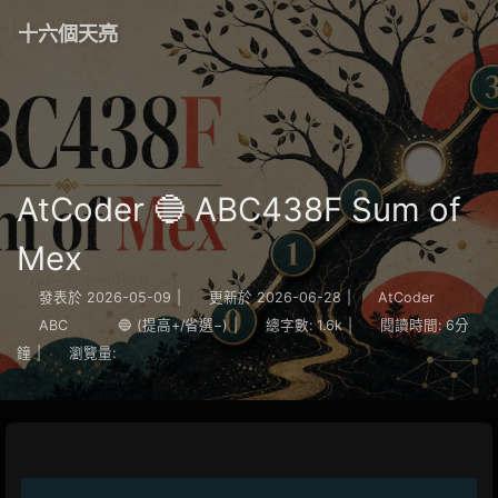
十六個天亮
AtCoder 🔵 ABC438F Sum of
Mex
發表於
2026-05-09
|
更新於
2026-06-28
|
AtCoder
ABC
🔵 (提高+/省選−)
|
總字數:
1.6k
|
閱讀時間:
6分
鐘
|
瀏覽量: