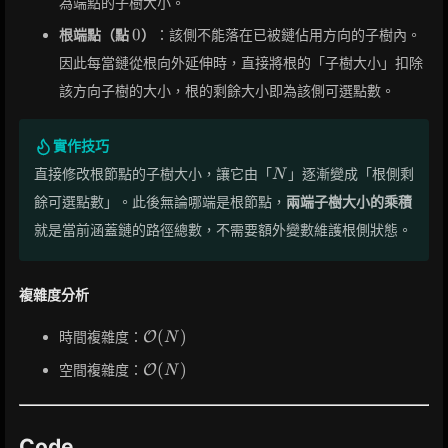
為端點的子樹大小。
0
0
根端點（點
）
：該側不能落在已被鏈佔用方向的子樹內。
因此每當鏈從根向外延伸時，直接將根的「子樹大小」扣除
該方向子樹的大小，根的剩餘大小即為該側可選點數。
實作技巧
N
直接修改根節點的子樹大小，讓它由「
」逐漸變成「根側剩
N
餘可選點數」。此後無論哪端是根節點，
兩端子樹大小的乘積
就是當前涵蓋鏈的路徑總數，不需要額外變數維護根側狀態。
複雜度分析
\mathcal{O}
(
)
時間複雜度：
O
N
(N)
\mathcal{O}
(
)
空間複雜度：
O
N
(N)
Code