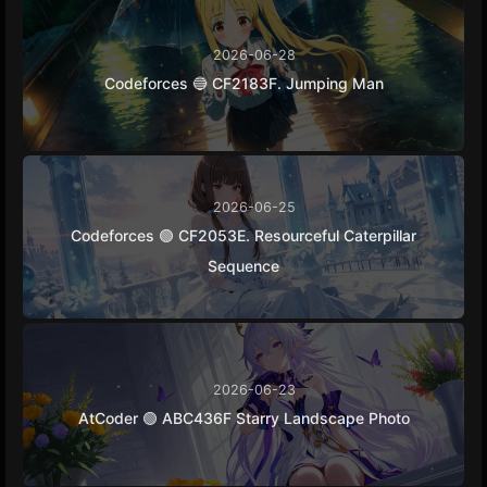
2026-06-28
Codeforces 🔵 CF2183F. Jumping Man
2026-06-25
Codeforces 🟢 CF2053E. Resourceful Caterpillar
Sequence
2026-06-23
AtCoder 🟢 ABC436F Starry Landscape Photo