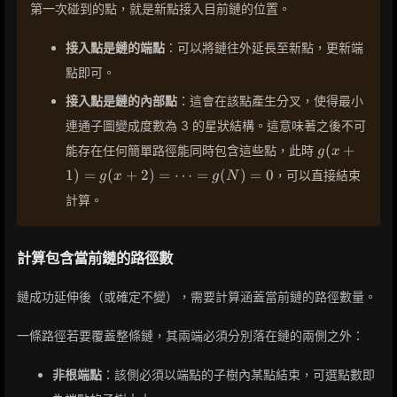
第一次碰到的點，就是新點接入目前鏈的位置。
接入點是鏈的端點
：可以將鏈往外延長至新點，更新端
點即可。
接入點是鏈的內部點
：這會在該點產生分叉，使得最小
連通子圖變成度數為 3 的星狀結構。這意味著之後不可
g(x+1)
(
+
能存在任何簡單路徑能同時包含這些點，此時
g
x
=
1
)
=
(
+
2
)
=
⋯
=
(
)
=
0
，可以直接結束
g
x
g
N
g(x+2)
=
計算。
\dots
= g(N)
= 0
計算包含當前鏈的路徑數
鏈成功延伸後（或確定不變），需要計算涵蓋當前鏈的路徑數量。
一條路徑若要覆蓋整條鏈，其兩端必須分別落在鏈的兩側之外：
非根端點
：該側必須以端點的子樹內某點結束，可選點數即