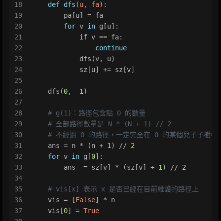
18
def
dfs
(
u, fa
):
19
        pa[u] = fa
20
for
 v 
in
 g[u]:
21
if
 v == fa:
22
continue
23
            dfs(v, u)
24
            sz[u] += sz[v]
25
26
    dfs(
0
, -
1
)
27
28
# g(1)：路徑包含點 0 的數量
29
# 全部路徑數量是 N * (N + 1) // 2
30
# 不經過 0 的路徑，一定完全在 0 的某個兒子子樹中
31
    ans = n * (n + 
1
) // 
2
32
for
 v 
in
 g[
0
]:
33
        ans -= sz[v] * (sz[v] + 
1
) // 
2
34
35
# vis[x] 表示 x 是否已經在目前維護的路徑上
36
    vis = [
False
] * n
37
    vis[
0
] = 
True