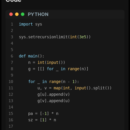
PYTHON
1
import
 sys
2
3
sys.setrecursionlimit(
int
(
3e5
))
4
5
6
def
main
():
7
    n = 
int
(
input
())
8
    g = [[] 
for
 _ 
in
range
(n)]
9
10
for
 _ 
in
range
(n - 
1
):
11
        u, v = 
map
(
int
, 
input
().split())
12
        g[u].append(v)
13
        g[v].append(u)
14
15
    pa = [-
1
] * n
16
    sz = [
1
] * n
17