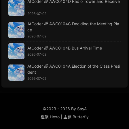
AtCoder 🌈 AWC0104D Radio Tower and Receive
r
2026-07-02
AtCoder 🌈 AWC0104C Deciding the Meeting Pla
ce
2026-07-02
AtCoder 🌈 AWC0104B Bus Arrival Time
2026-07-02
AtCoder 🌈 AWC0104A Election of the Class Presi
dent
2026-07-02
©2023 - 2026 By SayA
框架
Hexo
|
主題
Butterfly