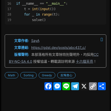
16
if
 __name__ == 
"__main__"
:
17
    t = 
int
(
input
())
18
for
 _ 
in
range
(t):
19
        solve()
文章作者:
SayA
文章連結:
https://gdst.dev/posts/abc437_c/
版權聲明:
本部落格所有文章除特別聲明外，均採用
CC
BY-NC-SA 4.0
授權協議。轉載請註明來源
十六個天亮
！
Math
Sorting
Greedy
反悔貪心
F
M
L
T
X
C
S
a
e
i
e
o
h
c
s
n
l
p
a
e
s
e
e
y
r
b
e
g
L
e
o
n
r
i
o
g
a
n