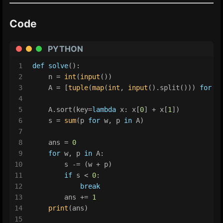
Code
PYTHON
1
def
solve
():
2
    n = 
int
(
input
())
3
    A = [
tuple
(
map
(
int
, 
input
().split())) 
for
 _
4
5
    A.sort(key=
lambda
 x: x[
0
] + x[
1
])
6
    s = 
sum
(p 
for
 w, p 
in
 A)
7
8
    ans = 
0
9
for
 w, p 
in
 A:
10
        s -= (w + p)
11
if
 s < 
0
:
12
break
13
        ans += 
1
14
print
(ans)
15