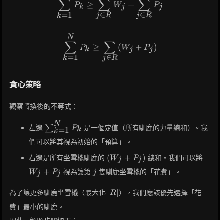
∑
∑
∑
≥
+
P
W
P
k
j
j
∈
∈
=
1
j
R
j
R
k
N
\sum_{k=1}^N P_k \ge \sum_
∑
∑
≥
(
+
)
P
W
P
k
j
j
∈
=
1
j
R
k
貪心策略
觀察轉換後的不等式：
N
\sum_{k=1}^N
左邊
∑
是一個定值（所有馴鹿的力量總和）。我
P
=
1
k
k
P_k
們可以將其視為初始的「預算」。
(W_j
W_j
(
+
)
右邊是所有坐雪橇馴鹿的
總和。我們可以將
W
P
j
j
+
+
j
+
視為讓第
隻馴鹿坐雪橇的「花費」。
W
P
j
j
j
P_j)
P_j
|R|
∣
∣
為了讓更多馴鹿坐雪橇（最大化
），我們應該優先選擇「花
R
費」最小的馴鹿。