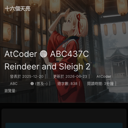
十六個天亮
AtCoder 🟠 ABC437C
Reindeer and Sleigh 2
發表於
2025-12-20
|
更新於
2026-06-23
|
AtCoder
ABC
🟠 (普及−)
|
總字數:
838
|
閱讀時間:
3分鐘
|
瀏覽量: