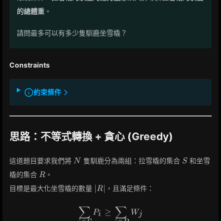
的總體重
。
請問最多可以有多少隻馴鹿坐雪橇？
Constraints
約束條件
思路：不等式轉換 + 貪心 (Greedy)
N
S
這道題目要求我們將
隻馴鹿分為兩組：拉雪橇的集合
和坐雪
N
S
R
橇的集合
。
R
|R|
∣
∣
目標是最大化坐雪橇的數量
，且滿足條件：
R
∑
∑
\sum_{i \in S} P_i \ge \sum_
≥
P
W
i
j