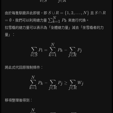
∈
∈
i
S
j
R
S
S \cap R
∪
=
{
1
,
2
,
…
,
}
∩
由於每隻馴鹿非此即彼，即
且
S
R
N
S
R
\cup
=
N
\sum_{k=1}^N
=
∅
，我們可以利用總力量
∑
來進行代換。
P
=
1
k
R = \
\emptyse
k
P_k
{1, 2,
拉雪橇的總力量可以表示為「全體總力量」減去「坐雪橇者的力
\dots,
量」：
N\}
N
\sum_{i \in S} P_i = \sum_{
∑
∑
∑
=
−
P
P
P
i
k
j
∈
∈
=
1
i
S
j
R
k
將此式代回原限制條件：
N
\sum_{k=1}^N P_k - \sum_{j 
∑
∑
∑
−
≥
P
P
W
k
j
j
∈
∈
=
1
j
R
j
R
k
移項整理後得到：
N
\sum_{k=1}^N P_k \ge \sum_