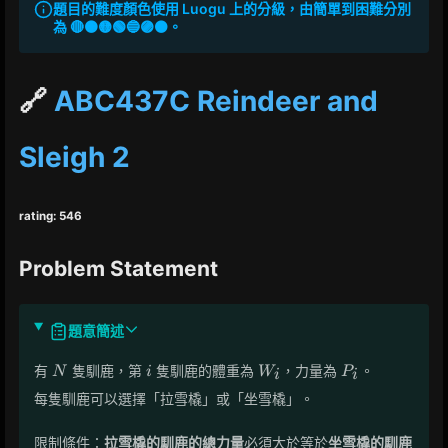
題目的難度顏色使用 Luogu 上的分級，由簡單到困難分別
為 🔴🟠🟡🟢🔵🟣⚫。
🔗
ABC437C Reindeer and
Sleigh 2
rating: 546
Problem Statement
題意簡述
N
i
W_i
P_i
有
隻馴鹿，第
隻馴鹿的體重為
，力量為
。
N
i
W
P
i
i
每隻馴鹿可以選擇「拉雪橇」或「坐雪橇」。
限制條件：
拉雪橇的馴鹿的總力量
必須大於等於
坐雪橇的馴鹿