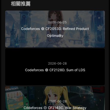
k
e
m
k
相關推薦
r
2026-06-25
Codeforces 🟢 CF2053D. Refined Product
Optimality
2026-06-28
Codeforces 🟢 CF2128D. Sum of LDS
2026-06-28
Codeforces 🟡 CF2183C. War Strategy