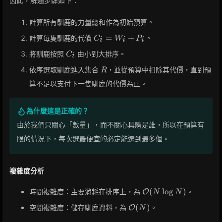
因此，解題步驟如下：
計算所有馴鹿的力量總和作為初始預算。
C_i
=
+
計算每隻馴鹿的代價
。
C
W
P
i
i
i
=
C_i
將馴鹿按照
由小到大排序。
C
W_i
i
+
R
依序選取馴鹿進入集合
，並從預算中扣除其代價，直到預
R
P_i
算不足以支付下一隻馴鹿的代價為止。
為什麼這是正確的？
由於我們只關心「數量」，而不關心具體是誰，所以在預算有
限的情況下，每次選最便宜的必定能選到最多個。
複雜度分析
\mathcal{O}
(
lo
g
)
時間複雜度：主要消耗在排序上，為
。
O
N
N
(N \log N)
\mathcal{O}
(
)
空間複雜度：儲存馴鹿資料，為
。
O
N
(N)