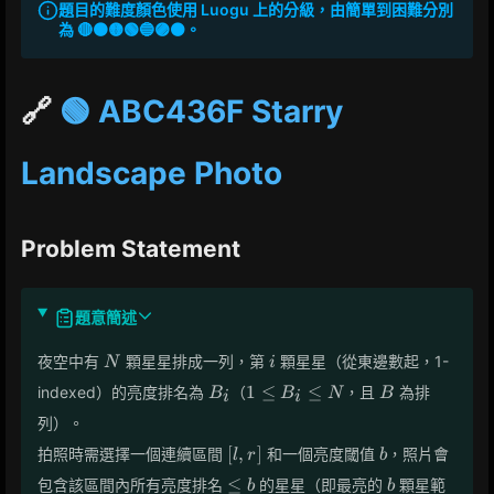
題目的難度顏色使用 Luogu 上的分級，由簡單到困難分別
為 🔴🟠🟡🟢🔵🟣⚫。
🔗
🟢 ABC436F Starry
Landscape Photo
Problem Statement
題意簡述
N
i
夜空中有
顆星星排成一列，第
顆星星（從東邊數起，1-
N
i
B_i
1
B
1
≤
≤
indexed）的亮度排名為
（
，且
為排
B
B
N
B
i
i
\le
列）。
B_i
[l,
b
[
,
\le
]
拍照時需選擇一個連續區間
和一個亮度閾值
，照片會
l
r
b
r]
N
\le
b
≤
包含該區間內所有亮度排名
的星星（即最亮的
顆星範
b
b