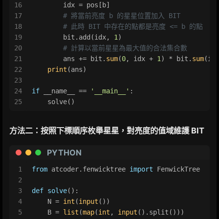
16
        idx = pos[b]
17
# 將當前亮度 b 的星星位置加入 BIT
18
# 此時 BIT 中存在的點都是亮度 <= b 的點
19
        bit.add(idx, 
1
)
20
# 計算以當前星星為最大值的合法集合數
21
        ans += bit.
sum
(
0
, idx + 
1
) * bit.
sum
(id
22
print
(ans)
23
24
if
 __name__ == 
'__main__'
:
25
    solve()
方法二：按照下標順序枚舉星星，對亮度的值域維護 BIT
PYTHON
1
from
 atcoder.fenwicktree 
import
 FenwickTree
2
3
def
solve
():
4
    N = 
int
(
input
())
5
    B = 
list
(
map
(
int
, 
input
().split()))