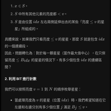
x
∈
。
x
S
\in
S
<
<
中所有其他元素的亮度都
。
S
v
S
v
S
idx
\le
≤
是由位置
左右兩側延伸出去的某些「亮度
的星
S
i
d
x
v
v
星」所組成的。
\le
S
idx
≤
具體來說，如果我們只看亮度
的星星，那麼
就是包含
v
S
i
d
x
v
的一個連續段。
因此，問題轉化為：對於每一顆星星（當作最大值中心），在只保
\le
idx
≤
留亮度
的星星的情況下，有多少個包含
的連續區
B
i
d
x
i
d
x
B_{idx}
間？
2. 利用 BIT 進行計數
v
N
=
1
我們可以按照亮度
到
的順序枚舉星星：
v
N
=
1
v
idx
當處理亮度為
的星星（位置
）時，我們希望知道在它
v
i
d
x
j
B_j
≤
左邊和右邊分別有多少個位置
滿足
。
j
B
v
j
\le