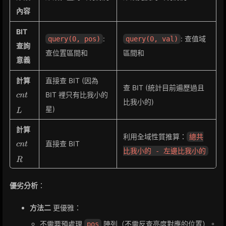
內容
BIT
:
: 查值域
query(0, pos)
query(0, val)
查詢
查位置區間和
區間和
意義
cnt_L
計算
直接查 BIT (因為
查 BIT (統計目前遍歷過且
BIT 裡只有比我小的
c
n
t
比我小的)
星)
L
cnt_R
計算
利用全域性質推算：
總共
直接查 BIT
c
n
t
比我小的 - 左邊比我小的
R
優劣分析
：
方法二
更優雅：
不需要預處理
陣列（不需反查亮度對應的位置）。
pos