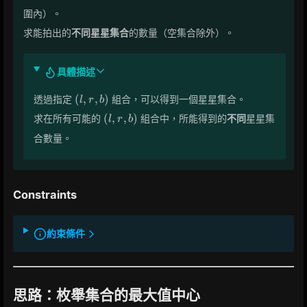
b
圍內）。
求能拍出的
不同星星集合
的數量（空集合除外）。
具體描述
(l,
(
,
,
)
透過指定
組合，可以得到一個星星集合。
l
r
b
r,
(l,
(
,
,
)
求在所有可能的
組合中，所能得到的
不同
星星集
l
r
b
b)
r,
合數量。
b)
Constraints
約束條件
思路：枚舉集合的最大值中心