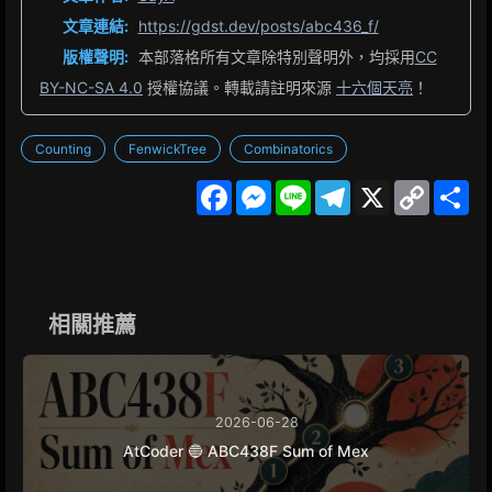
文章連結:
https://gdst.dev/posts/abc436_f/
版權聲明:
本部落格所有文章除特別聲明外，均採用
CC
BY-NC-SA 4.0
授權協議。轉載請註明來源
十六個天亮
！
Counting
FenwickTree
Combinatorics
F
M
L
T
X
C
S
a
e
i
e
o
h
c
s
n
l
p
a
e
s
e
e
y
r
b
e
g
L
e
o
n
r
i
o
g
a
n
k
e
m
k
相關推薦
r
2026-06-28
AtCoder 🔵 ABC438F Sum of Mex