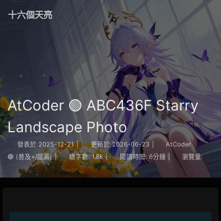
十六個天亮
AtCoder 🟢 ABC436F Starry
Landscape Photo
發表於
2025-12-21
|
更新於
2026-06-23
|
AtCoder
🟢 (普及+/提高)
|
總字數:
1.8k
|
閱讀時間:
6分鐘
|
瀏覽量: