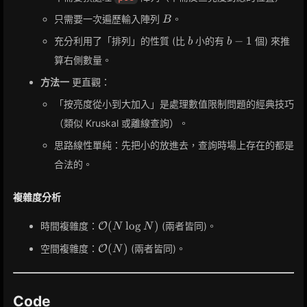
B
只需要一次遍歷輸入陣列
。
B
b
b-
−
1
充分利用了「排列」的性質 (比
小的有
個) 來推
b
b
1
算右側數量。
方法一
更直觀：
「按亮度從小到大加入」是處理數值限制問題的經典技巧
（類似 Kruskal 或離線查詢）。
思路線性單純：先把小的放進去，查詢時場上存在的都是
合法的。
複雜度分析
\mathcal{O}
(
lo
g
)
時間複雜度：
(兩者皆同)。
O
N
N
(N \log N)
\mathcal{O}
(
)
空間複雜度：
(兩者皆同)。
O
N
(N)
Code