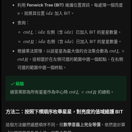
v
利用
Fenwick Tree (BIT)
維護位置資訊。每處理一個亮度
v
idx
，就將其位置
加入 BIT。
v
i
d
x
查詢：
cnt_L
idx
idx
：
左側（含
）已加入 BIT 的星星數量。
c
n
t
i
d
x
i
d
x
L
cnt_R
idx
idx
：
右側（含
）已加入 BIT 的星星數量。
c
n
t
i
d
x
i
d
x
R
cnt_L
×
根據乘法原理，以該星星為最大值的合法集合數為
c
n
t
L
\times
。這相當於在左側可選的範圍中選一個起點，在右側
c
n
t
R
cnt_R
可選的範圍中選一個終點。
結論
cnt_L
×
總答案即為所有星星作為中心時
的總和。
c
n
t
c
n
t
L
R
\times
cnt_R
方法二：按照下標順序枚舉星星，對亮度的值域維護 BIT
這個方法雖然遍歷順序不同，但
數學意義上完全等價
，依然是計算