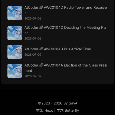
AtCoder 🌈 AWC0104D Radio Tower and Receive
r
2026-07-02
AtCoder 🌈 AWC0104C Deciding the Meeting Pla
ce
2026-07-02
AtCoder 🌈 AWC0104B Bus Arrival Time
2026-07-02
AtCoder 🌈 AWC0104A Election of the Class Presi
dent
2026-07-02
©2023 - 2026 By SayA
框架
Hexo
|
主題
Butterfly