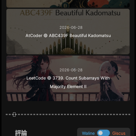
2026-06-28
AtCoder 🟢 ABC439F Beautiful Kadomatsu
2026-06-28
LeetCode 🔴 3739. Count Subarrays With
Majority Element II
評論
Waline
Giscus