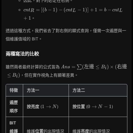
因此，剩下的必定在右側。
cnt_R
=
[
(
−
1
)
−
(
−
1
)
]
+
1
=
−
c
n
t
b
c
n
t
b
c
n
t
R
L
L
= [(b -
+
1
。
1) -
(cnt_L
透過這種方式，我們省去了對右側的顯式查詢，僅需一次遍歷與一
- 1)] +
1 = b -
個維護值域的 BIT。
cnt_L
+ 1
兩種寫法的比較
Ans =
=
(
左邊
≤
)
×
(
右邊
雖然兩者最終計算的公式皆為
∑
A
n
s
B
i
\sum
≤
)
，但在實作視角上有顯著差異。
B
i
(\text{左
邊} \le
B_i)
特徵
方法一
方法二
\times
(\text{右
遍歷
1
0
1
→
0
→
−
1
按亮度
(
)
按位置
(
)
邊} \le
N
N
順序
\to
\to
B_i)
N
N-
BIT
1
維護
維護
位置
的出現情況
維護
亮度
的出現情況