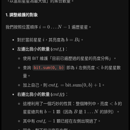
「以當前星星為最大值」的集合數量。
1. 調整維護的對象
i = 0
=
0
…
−
1
我們按照位置順序
遍歷星星。
i
N
\dots
N-1
i
b =
=
對於當前星星
，其亮度為
。
i
b
B
i
B_i
cnt_L
左邊比我小的數量 (
)
：
c
n
t
L
使用 BIT 維護「目前已遍歷過的星星的亮度分佈」。
i
<
<
查詢
即為
左側亮度
的星星數
bit.sum(0, b)
i
b
b
量。
cnt_L =
=
bit.sum
(
0
,
)
+
1
加上自己，則
。
c
n
t
b
L
\text{bit.sum}
cnt_R
右邊比我小的數量 (
)
：
c
n
t
(0, b) + 1
R
<
<
這裡利用了一個巧妙的性質：整個陣列中，亮度
的
b
b
b-
B
1
−
1
1
…
星星總共有
顆（因為
是
的排列）。
b
B
N
1
\dots
cnt_L
−
1
其中有
顆已經在左側出現過了。
c
n
t
N
L
- 1