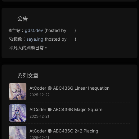
公告
🌐主站：
gdst.dev
(hosted by
)
🪐鏡像：
saya.ing
(hosted by
)
平凡人的刷題日常。
系列文章
AtCoder 🟣 ABC436G Linear Inequation
2025-12-22
AtCoder 🟠 ABC436B Magic Square
2025-12-21
AtCoder 🟠 ABC436C 2x2 Placing
2025-12-21