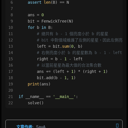
6
assert
len
(B) == N
7
8
    ans = 
0
9
    bit = FenwickTree(N)
10
for
 b 
in
 B:
11
# 總共有 b - 1 個亮度小於 b 的星星
12
# bit 中對值域維護了左側的星星，因此左側亮度小於 
13
        left = bit.
sum
(
0
, b)
14
# 右側亮度小於 b 的星星數為 b - 1 - left
15
        right = b - 
1
 - left
16
# 以當前星星為最大值的合法集合數
17
        ans += (left + 
1
) * (right + 
1
)
18
        bit.add(b - 
1
, 
1
)
19
print
(ans)
20
21
if
 __name__ == 
'__main__'
:
22
    solve()
文章作者:
SayA