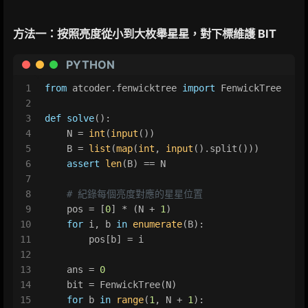
方法一：按照亮度從小到大枚舉星星，對下標維護 BIT
PYTHON
1
from
 atcoder.fenwicktree 
import
 FenwickTree
2
3
def
solve
():
4
    N = 
int
(
input
())
5
    B = 
list
(
map
(
int
, 
input
().split()))
6
assert
len
(B) == N
7
8
# 紀錄每個亮度對應的星星位置
9
    pos = [
0
] * (N + 
1
)
10
for
 i, b 
in
enumerate
(B):
11
        pos[b] = i
12
13
    ans = 
0
14
    bit = FenwickTree(N)
15
for
 b 
in
range
(
1
, N + 
1
):