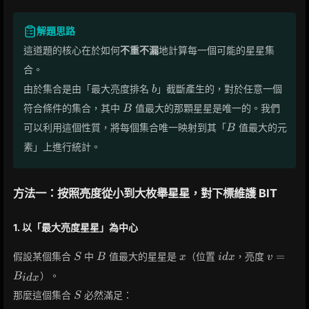
解題思路
這道題的核心在於如何
不重不漏
地計算每一個可能的星星集
合。
b
由於集合是由「最大亮度排名
」截斷產生的，對於任意一個
b
B
符合條件的集合，其中
值最大的那顆星星是唯一的。我們
B
B
可以利用這個性質，將每個集合唯一映射到其「
值最大的元
B
素」上進行統計。
方法一：按照亮度從小到大枚舉星星，對下標維護 BIT
1. 以「最大亮度星星」為中心
S
B
x
idx
v =
=
假設某個集合
中
值最大的星星是
（位置
，亮度
S
B
x
i
d
x
v
B_{idx
）。
B
i
d
x
S
那麼這個集合
必然滿足：
S