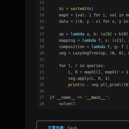
12
13
    Xs = 
sorted
(Xs)
14
    mapX = {val: i 
for
 i, val 
in
e
15
    data = [(
0
, y - x) 
for
 x, y 
in
16
17
    op = 
lambda
 a, b: (a[
0
] + b[
0
]
18
    mapping = 
lambda
 f, s: (s[
1
], 
19
    composition = 
lambda
 f, g: f |
20
    seg = LazySegTree(op, (
0
, 
0
), 
21
22
for
 l, r 
in
 queries:
23
        L, R = mapX[l], mapX[r + 
1
24
        seg.apply(L, R, 
1
)
25
print
(n - seg.all_prod()[
0
26
27
if
 __name__ == 
'__main__'
:
28
    solve()
文章作者:
SayA