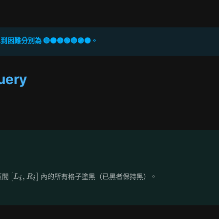
難分別為 🔴🟠🟡🟢🔵🟣⚫。
uery
[L_i,
[
,
]
區間
內的所有格子塗黑（已黑者保持黑）。
L
R
i
i
R_i]