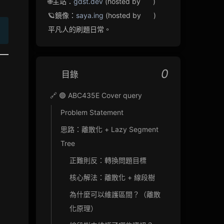
🌐主站：
gdst.dev
(hosted by
)
🪐鏡像：
saya.ing
(hosted by
)
平凡人的刷題日常。
0
目錄
🔗 🟢 ABC435E Cover query
Problem Statement
思路：離散化 + Lazy Segment
Tree
正難則反：轉換問題目標
核心解法：離散化 + 線段樹
為什麼可以維護區間？（離散
化原理）