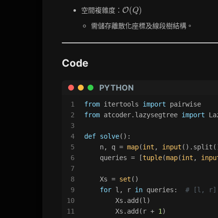
(\log Q)
\mathcal{O}
(
)
空間複雜度：
O
Q
(Q)
需儲存離散化座標及線段樹結構。
Code
PYTHON
1
from
 itertools 
import
 pairwise
2
from
 atcoder.lazysegtree 
import
 La
3
4
def
solve
():
5
    n, q = 
map
(
int
, 
input
().split(
6
    queries = [
tuple
(
map
(
int
, 
inpu
7
8
    Xs = 
set
()
9
for
 l, r 
in
 queries:  
# [l, r]
10
        Xs.add(l)
11
        Xs.add(r + 
1
)