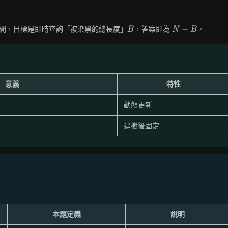
B
N
−
間，目標是即時查詢「被染黑的總長度」
，答案即為
。
B
N
B
-
B
意義
特性
動態更新
建樹後固定
本題定義
說明