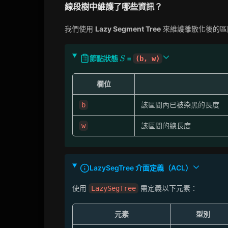
線段樹中維護了哪些資訊？
我們使用
Lazy Segment Tree
來維護離散化後的區
S
節點狀態
=
(b, w)
S
欄位
該區間內已被染黑的長度
b
該區間的總長度
w
LazySegTree 介面定義（ACL）
使用
需定義以下元素：
LazySegTree
元素
型別