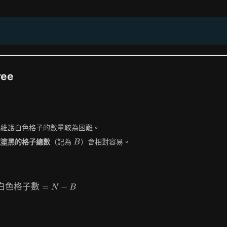
ree
此維護白色格子的數量較為困難。
B
被塗黑的格子總數
（記為
）會相對容易。
B
白色格子數
\text{白色格子數} = N - B
=
−
N
B