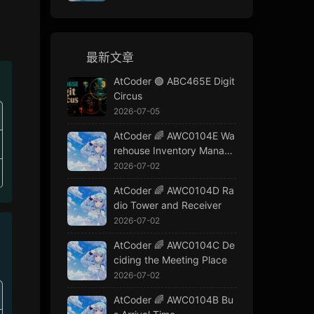
最新文章
AtCoder 🟢 ABC465E Digit
Circus
2026-07-05
AtCoder 🌈 AWC0104E Wa
rehouse Inventory Manage
ment
2026-07-02
AtCoder 🌈 AWC0104D Ra
dio Tower and Receiver
2026-07-02
AtCoder 🌈 AWC0104C De
ciding the Meeting Place
2026-07-02
AtCoder 🌈 AWC0104B Bu