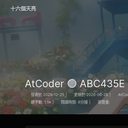
十六個天亮
AtCoder 🟢 ABC435E 
發表於
2025-12-25
|
更新於
2026-06-28
|
AtCo
總字數:
1.5k
|
閱讀時間:
6分鐘
|
瀏覽量: