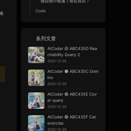
線段樹中維護了哪些資訊？
Code
來
系列文章
AtCoder 🟡 ABC435D Rea
chability Query 2
2025-12-26
AtCoder 🟠 ABC435C Dom
ino
2025-12-26
AtCoder 🟢 ABC435E Cov
er query
2025-12-25
AtCoder 🔵 ABC435F Cat
exercise
2025-12-25