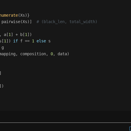
numerate
(Xs)}
 pairwise(Xs)]  
# (black_len, total_width)
, a[
1
] + b[
1
])
s[
1
]) 
if
 f == 
1
else
 s
 g
mapping, composition, 
0
, data)
]
])