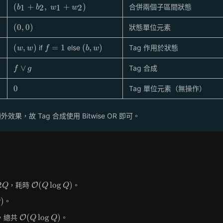
(b_1+b_2,\;
(
+
,
+
)
合併兩個子區間狀態
1
2
1
2
b
b
w
w
w_1+w_2)
(0,
(
0
,
0
)
狀態單位元素
0)
(w,
f=1
(b,
(
,
)
=
1
(
,
)
if
else
Tag 作用於狀態
w
w
f
b
w
w)
w)
f
∨
Tag 合成
f
g
\lor
g
0
0
Tag 單位元素（無操作）
故 Tag 合成使用 Bitwise OR 即可。
2Q
\mathcal{O}
2
(
lo
g
)
，耗時
。
O
Q
Q
Q
(Q \log Q)
thcal{O}
)
。
Q
{O}
\mathcal{O}
(
lo
g
)
，總共
。
O
Q
Q