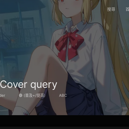
搜尋
首
Cover query
der
🟢 (普及+/提高)
ABC