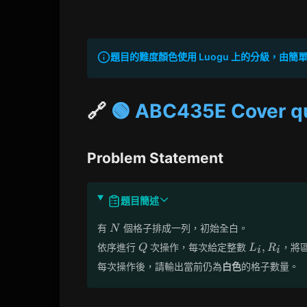
題目的難度顏色使用 Luogu 上的分級，由簡單到困
🔗
🟢 ABC435E Cover q
Problem Statement
題目簡述
N
有
個格子排成一列，初始全白。
N
Q
L_i,
,
依序進行
次操作，每次給定整數
，將
Q
L
R
i
i
R_i
每次操作後，請輸出當前仍為
白色
的格子數量。