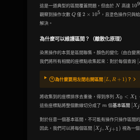
9
N
10^
1
0
這是一道典型的區間覆蓋問題，但由於
高達
N
5
Q
2
2
×
1
0
觀察到操作次數
僅
，且塗色操作只與
Q
\times
解決。
10^5
為什麼可以維護區間？（離散化原理）
染黑操作的本質是區間聯集。顏色的變化（由白變
[
[
我們將所有相關的座標點收集起來：對於每個查詢
R
[L,
[
,
+
1
)
為什麼要用左閉右開區間
？
L
R
R+1)
X_0
<
將收集到的座標排序去重後，得到序列
0
1
X
X
<
m
[X_
[
這些座標點將整個數線切分成了
個
基本區間
m
X
j
X_1
X_{
<
對於任意一個基本區間，不可能有操作只操作區間
\dots
<
[X_j,
[
,
)
因此，我們可以將每個區間
視為一個
+
1
X
X
j
j
X_m
X_{j+1})