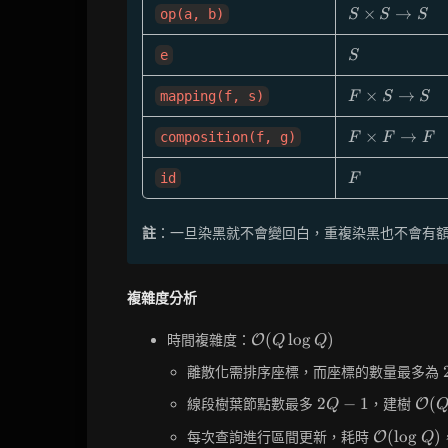
S
×
→
op(a, b)
S
S
S
\times
S \to
S
e
S
S
F
×
→
mapping(f, s)
F
S
S
\times
S \to
F
×
→
composition(f, g)
F
F
F
S
\times
F \to
F
id
F
F
註
：一旦染黑就不會變回白，重複染黑也不會有額外效果，
複雜度分析
\mathcal{O}
(
lo
g
)
時間複雜度：
O
Q
Q
(Q \log Q)
離散化需排序座標，而座標的數量最多為
2Q-
\ma
2
−
1
(
線段樹葉節點數最多
，建樹
O
Q
1
(Q)
\mathcal
(
lo
g
)
每次查詢進行區間更新，耗時
O
Q