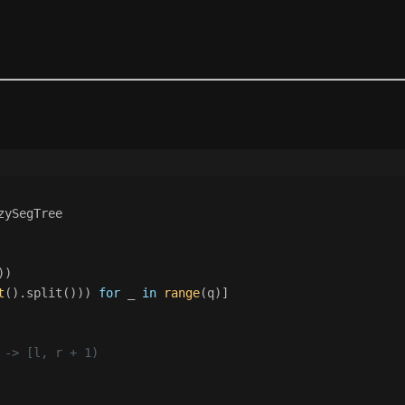
(Q \log Q)
zySegTree
))
t
().split())) 
for
 _ 
in
range
(q)]
 -> [l, r + 1)