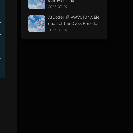
s Arrival Time
2026-07-02
AtCoder 🌈 AWC0104A Ele
ction of the Class Presiden
t
2026-07-02