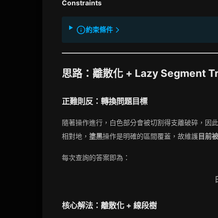
Constraints
約束條件
思路：離散化 + Lazy Segment T
正難則反：轉換問題目標
隨著操作進行，白色部分會被切割得支離破碎，因
相對地，
塗黑
操作是明確的區間覆蓋，故維護
目前
每次查詢的答案即為：
核心解法：離散化 + 線段樹