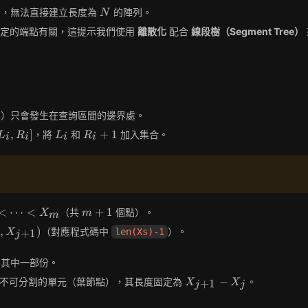
9
N
，無法直接建立長度為
的陣列。
N
給定的端點有關，這提示我們使用
離散化
配合
線段樹（Segment Tree）
黑）只會發生在查詢區間的邊界處。
L_i,
L_i
R_i+1
,
]
+
1
，將
和
加入集合。
L
R
L
R
i
i
i
i
_i]
m+1
<
⋯
<
+
1
（共
個點）。
X
m
m
j,
,
)
（對應程式碼中
）。
len(Xs)-1
+
1
X
j
j+1})
的其中一部份。
X_{j+1}
−
不可分割的單元（葉節點），其長度固定為
。
+
1
X
X
j
j
- X_j