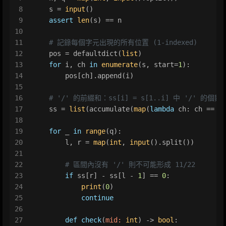
8
    s = 
input
()
9
assert
len
(s) == n
10
11
# 記錄每個字元出現的所有位置 (1-indexed)
12
    pos = defaultdict(
list
)
13
for
 i, ch 
in
enumerate
(s, start=
1
):
14
        pos[ch].append(i)
15
16
# '/' 的前綴和：ss[i] = s[1..i] 中 '/' 的個數
17
    ss = 
list
(accumulate(
map
(
lambda
 ch: ch == 
"
18
19
for
 _ 
in
range
(q):
20
        l, r = 
map
(
int
, 
input
().split())
21
22
# 區間內沒有 '/' 則不可能形成 11/22
23
if
 ss[r] - ss[l - 
1
] == 
0
:
24
print
(
0
)
25
continue
26
27
def
check
(
mid: 
int
) -> 
bool
: