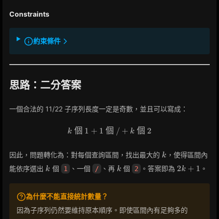
Constraints
約束條件
思路：二分答案
一個合法的 11/22 子序列長度一定是奇數，並且可以寫成：
個
1
+
1
個
k \text{ 個 } 1 + 1 \text{ 個 }
/
+
個
2
k
k
k
因此，問題轉化為：對每個查詢區間，找出最大的
，使得區間內
k
k
k
2k+1
2
+
1
能依序選出
個
、一個
、再
個
。答案即為
。
1
/
2
k
k
k
為什麼不能直接統計數量？
因為子序列仍然要維持原本順序。即使區間內有足夠多的