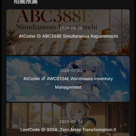
相關推薦
r
2026-06-28
AtCoder 🟡 ABC388E Simultaneous Kagamimochi
2026-07-03
AtCoder 🌈 AWC0104E Warehouse Inventory
Management
2026-06-24
LeetCode 🟡 3356. Zero Array Transformation II