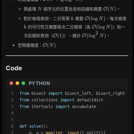
(N + Q
N
\mathcal{O}
(
)
預處理
個字元的位置信息和前綴和需要
。
O
N
N
\log^2 N)
(N)
k
\mathcal{O}
k
(
lo
g
)
對於每個查詢，二分答案
需要
，每次檢查
O
k
N
(\log N)
\mathcal{O}
(
lo
g
)
的可行性又需要兩次二分搜尋（各
）和一
O
k
N
(\log N)
2
\mathcal{O}
\mathcal{O}
(
1
)
(
lo
g
)
次前綴和查詢（
），總計
。
O
O
N
(1)
(\log^2 N)
\mathcal{O}
(
)
空間複雜度：
O
N
(N)
Code
PYTHON
1
from
 bisect 
import
 bisect_left, bisect_right
2
from
 collections 
import
 defaultdict
3
from
 itertools 
import
 accumulate
4
5
6
def
solve
():
7
    n, q = 
map
(
int
, 
input
().split())