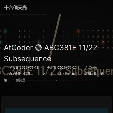
十六個天亮
AtCoder 🟢 ABC381E 11/22
Subsequence
發表於
2026-05-12
|
更新於
2026-06-23
|
AtCoder
🟢 (普及+/提高)
ABC
|
總字數:
1.1k
|
閱讀時間:
4分
鐘
|
瀏覽量: