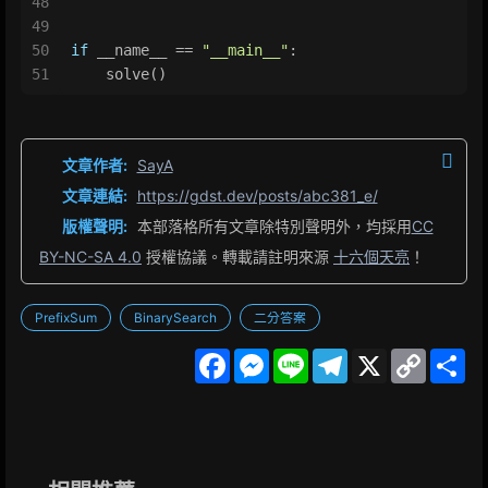
48
49
50
if
 __name__ == 
"__main__"
:
51
    solve()
文章作者:
SayA
文章連結:
https://gdst.dev/posts/abc381_e/
版權聲明:
本部落格所有文章除特別聲明外，均採用
CC
BY-NC-SA 4.0
授權協議。轉載請註明來源
十六個天亮
！
PrefixSum
BinarySearch
二分答案
F
M
L
T
X
C
S
a
e
i
e
o
h
c
s
n
l
p
a
e
s
e
e
y
r
b
e
g
L
e
o
n
r
i
o
g
a
n
k
e
m
k