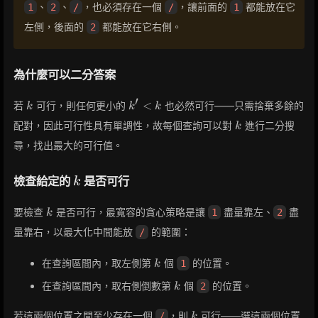
、
、
，也必須存在一個
，讓前面的
都能放在它
1
2
/
/
1
左側，後面的
都能放在它右側。
2
為什麼可以二分答案
′
k
k'
<
若
可行，則任何更小的
也必然可行——只需捨棄多餘的
k
k
k
<
k
配對，因此可行性具有單調性，故每個查詢可以對
進行二分搜
k
k
尋，找出最大的可行值。
k
檢查給定的
是否可行
k
k
要檢查
是否可行，最寬容的貪心策略是讓
盡量靠左、
盡
1
2
k
量靠右，以最大化中間能放
的範圍：
/
k
在查詢區間內，取左側第
個
的位置。
1
k
k
在查詢區間內，取右側倒數第
個
的位置。
2
k
k
若這兩個位置之間至少存在一個
，則
可行——選這兩個位置
/
k