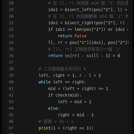
28
# 在 [l, r] 內找第 mid 個 '1' 的位置
29
            idx1 = bisect_left(pos[
"1"
], l) + m
30
# 在 [l, r] 內找倒數第 mid 個 '2' 的
31
            idx2 = bisect_right(pos[
"2"
], r) - 
32
if
 idx1 >= 
len
(pos[
"1"
]) 
or
 idx2 < 
33
return
False
34
            ll, rr = pos[
"1"
][idx1], pos[
"2"
][i
35
# [ll, rr] 之間是否有至少一個 '/'
36
return
 ss[rr] - ss[ll - 
1
] > 
0
37
38
# 二分搜尋最大的可行 k
39
        left, right = 
1
, r - l + 
1
40
while
 left <= right:
41
            mid = (left + right) >> 
1
42
if
 check(mid):
43
                left = mid + 
1
44
else
:
45
                right = mid - 
1
46
# 答案 = 2k + 1
47
print
(
1
 + (right << 
1
))