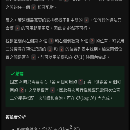
之間的任一個
即可配對。
/
反之，若這樣最寬容的安排都找不到中間的
，任何其他選法只
/
k
會讓
的可用範圍更窄，因此
必然不可行。
/
k
k
k
找到區間內左側第
個
和右側倒數第
個
的位置，可以用
1
2
k
k
二分搜尋在預先記錄的
和
的位置列表中找到。檢查兩個位
1
2
\mathcal{O}
(
1
)
置之間是否有
，則可以用前綴和在
時間內完成。
/
O
(1)
結論
k
k
k
固定
時只需要關心「第
個可用的
」與「倒數第
個可
1
k
k
k
用的
」之間是否有
，因此每次可行性檢查只需兩次位置
2
/
\mathcal{O}
(
lo
g
)
二分搜尋搭配一次前綴和查詢，可在
內完成。
O
N
(\log N)
複雜度分析
2
\mathcal{O}
(
+
lo
g
)
時間複雜度：
O
N
Q
N