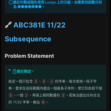
題目的難度顏色使用 Luogu 上的分級，由簡單到困難分別
為 🔴🟠🟡🟢🔵🟣⚫。
🔗
ABC381E 11/22
Subsequence
Problem Statement
題目簡述
給定一個只包含
、
、
的字串，每次查詢一段子字
1
2
/
串，要求在這段範圍內選出一個最長子序列，使它形如若干個
、一個
、再接上相同數量的
。若無法選出任何合法
1
/
2
的 11/22 字串，輸出
。
0