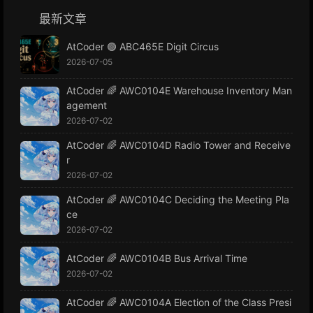
最新文章
AtCoder 🟢 ABC465E Digit Circus
2026-07-05
AtCoder 🌈 AWC0104E Warehouse Inventory Man
agement
2026-07-02
AtCoder 🌈 AWC0104D Radio Tower and Receive
r
2026-07-02
AtCoder 🌈 AWC0104C Deciding the Meeting Pla
ce
2026-07-02
AtCoder 🌈 AWC0104B Bus Arrival Time
2026-07-02
AtCoder 🌈 AWC0104A Election of the Class Presi