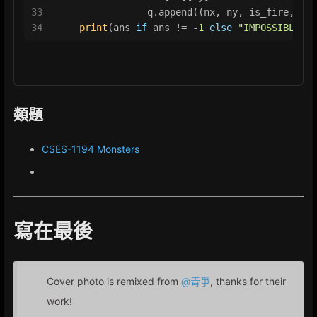
33
                q.append((nx, ny, is_fire, tim
34
print
(ans 
if
 ans != -
1
else
"IMPOSSIBLE"
)
類題
CSES-1194 Monsters
寫在最後
Cover photo is remixed from
@青爭
, thanks for their
work!