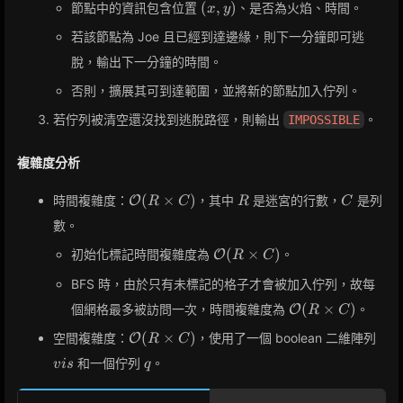
(x,
(
,
)
節點中的資訊包含位置
、是否為火焰、時間。
x
y
y)
若該節點為 Joe 且已經到達邊緣，則下一分鐘即可逃
脫，輸出下一分鐘的時間。
否則，擴展其可到達範圍，並將新的節點加入佇列。
若佇列被清空還沒找到逃脫路徑，則輸出
。
IMPOSSIBLE
複雜度分析
\mathcal{O}
R
C
(
×
)
時間複雜度：
，其中
是迷宮的行數，
是列
O
R
C
R
C
(R \times C)
數。
\mathcal{O}
(
×
)
初始化標記時間複雜度為
。
O
R
C
(R \times C)
BFS 時，由於只有未標記的格子才會被加入佇列，故每
\mathcal{O}
(
×
)
個網格最多被訪問一次，時間複雜度為
。
O
R
C
(R \times C)
\mathcal{O}
vis
(
×
)
空間複雜度：
，使用了一個 boolean 二維陣列
O
R
C
(R \times C)
q
和一個佇列
。
v
i
s
q