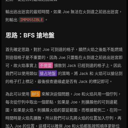
輸出逃出迷宮的最短時間，如果 Joe 無法在火到達之前逃出迷宮，
則輸出
。
IMPOSSIBLE
思路：BFS 搶地盤
首先確定思路，對於 Joe 可到達的格子，顯然火焰之後能不能燃燒
到這個格子是不重要的，因為 Joe 只要能在火到達之前逃出迷宮即
可，故火焰事實上
不需要
擴散到 Jack 已經到達的格子上。因此
我們可以使用類似
搶占地盤
的策略，將 Jack 和 火焰可以搶佔到
的格子打上標記，最後檢查邊緣處是否有 Jack 的標記即可。
為此可以使用
BFS
來解決這個問題，Joe 和火焰共用一個佇列，
每次從佇列中取出一個節點，如果是 Joe，則擴展他的可到達範
圍，如果是火焰，則擴展火焰的蔓延範圍。而根據範例二，在同一
時間時是火焰先擴散，所以我們可以先將火焰的位置加入佇列，再
加入 Joe 的位置，這樣可以確保 Joe 和火焰都能按照順序更新位