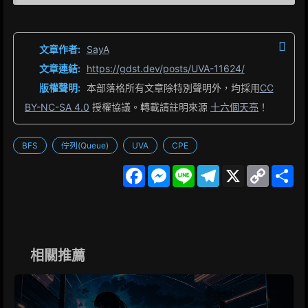
文章作者:
SayA
文章連結:
https://gdst.dev/posts/UVA-11624/
版權聲明:
本部落格所有文章除特別聲明外，均採用
CC
BY-NC-SA 4.0
授權協議。轉載請註明來源
十六個天亮
！
BFS
佇列(Queue)
UVA
CPE
F
M
L
T
X
C
S
a
e
i
e
o
h
c
s
n
l
p
a
e
s
e
e
y
r
b
e
g
L
e
o
n
r
i
o
g
a
n
k
e
m
k
相關推薦
r