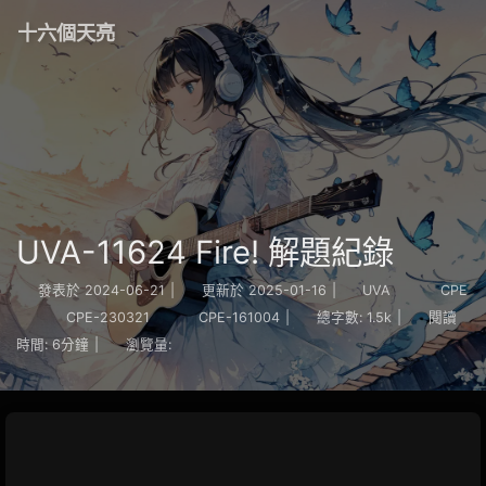
十六個天亮
UVA-11624 Fire! 解題紀錄
發表於
2024-06-21
|
更新於
2025-01-16
|
UVA
CPE
CPE-230321
CPE-161004
|
總字數:
1.5k
|
閱讀
時間:
6分鐘
|
瀏覽量: