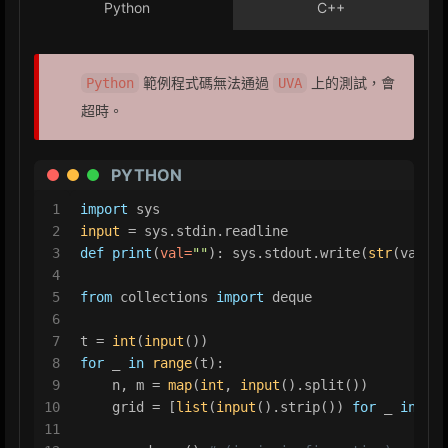
Python
C++
範例程式碼無法通過
上的測試，會
Python
UVA
超時。
PYTHON
1
import
 sys
2
input
 = sys.stdin.readline
3
def
print
(
val=
""
): sys.stdout.write(
str
(val) +
4
5
from
 collections 
import
 deque
6
7
t = 
int
(
input
())
8
for
 _ 
in
range
(t):
9
    n, m = 
map
(
int
, 
input
().split())
10
    grid = [
list
(
input
().strip()) 
for
 _ 
in
ran
11