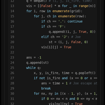
12
    q = deque() 
# (i, j, is_fire, time)
13
    vis = [[
False
] * m 
for
 _ 
in
range
(n)] 
# vi
14
for
 i, row 
in
enumerate
(grid):
15
for
 j, ch 
in
enumerate
(row):
16
if
 ch == 
'.'
: 
continue
17
if
 ch == 
'F'
:
18
                q.append((i, j, 
True
, 
0
))
19
elif
 ch == 
'J'
: 
# Joe
20
                st = (i, j, 
False
, 
0
)
21
            vis[i][j] = 
True
22
23
    ans = -
1
24
    q.append(st)
25
while
 q:
26
        x, y, is_fire, time = q.popleft()
27
if
not
 is_fire 
and
 (x == 
0
or
 x == n -
28
            ans = time + 
1
# Joe escape at nex
29
break
30
for
 nx, ny 
in
 [(x - 
1
, y), (x + 
1
, y),
31
if
0
 <= nx < n 
and
0
 <= ny < m 
and
32
                vis[nx][ny] = 
True