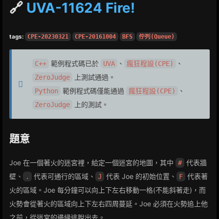
🔗
UVA-11624 Fire!
tags:
CPE-20230321
CPE-20161004
BFS
佇列(Queue)
範例程式碼已於
、
、
C++
UVA
瘋狂程設(CPE)
上測試通過。
ZeroJudge
範例程式碼僅能通過
、
Python
瘋狂程設(CPE)
上的測試。
ZeroJudge
題意
Joe 在一個著火的迷宮裡，給定一個迷宮的地圖，其中
代表牆
#
壁、
代表可通行的區域、
代表 Joe 的初始位置、
代表著
.
J
F
火的區域。Joe 每分鐘可以向上下左右移動一格(不能斜著走)，而
火勢會從著火的區域向上下左右四周蔓延。Joe 必須在火勢追上他
之前，從迷宮的邊緣逃脫出去。