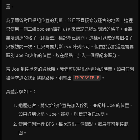
置。
為了節省對已標記位置的判斷，並且不直接修改迷宮的地圖，這裡
vis
只使用一個二維boolean陣列
來標記已經訪問過的格子，並將
v
i
s
無法到達的格子（即牆壁）標記為已訪問，這樣可以確保每個格子
vis
只被訪問一次，且只需要判斷
陣列即可。但由於我們還是需要
v
i
s
區別 Joe 和火焰的位置，故在節點上加入一個標記來區分。
當 Joe 到達迷宮的邊緣時，我們可以輸出他逃脫的時間，如果佇列
被清空還沒找到逃脫路徑，則輸出
。
IMPOSSIBLE
具體步驟如下：
遍歷迷宮，將火焰的位置先加入佇列，並記錄 Joe 的位置。
如果遇到火焰、Joe、牆壁，則標記為已訪問。
使用佇列進行 BFS，每次取出一個節點，擴展其可到達範
圍。