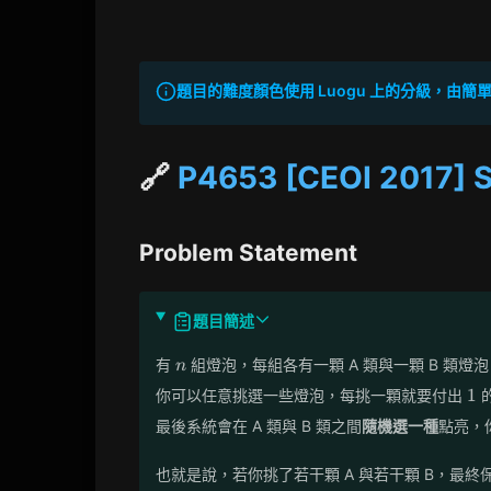
題目的難度顏色使用 Luogu 上的分級，由簡單到困
🔗
P4653 [CEOI 2017] S
Problem Statement
題目簡述
n
有
組燈泡，每組各有一顆 A 類與一顆 B 類燈
n
1
1
你可以任意挑選一些燈泡，每挑一顆就要付出
最後系統會在 A 類與 B 類之間
隨機選一種
點亮，
也就是說，若你挑了若干顆 A 與若干顆 B，最終