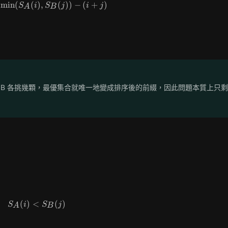
min
(
(
f(i,j)=\min(S_A(i),S_B(j))-(i+j)
)
,
(
)
)
−
(
+
)
S
i
S
j
i
j
A
B
、B 各挑幾顆，最優集合就唯一地變成排序後的前綴，因此問題本質上只剩
(
)
<
S_A(i) < S_B(j)
(
)
S
i
S
j
A
B