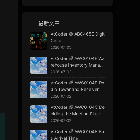
最新文章
AtCoder 🟢 ABC465E Digit
Circus
2026-07-05
AtCoder 🌈 AWC0104E Wa
rehouse Inventory Manage
ment
2026-07-02
AtCoder 🌈 AWC0104D Ra
dio Tower and Receiver
2026-07-02
AtCoder 🌈 AWC0104C De
ciding the Meeting Place
2026-07-02
AtCoder 🌈 AWC0104B Bu
s Arrival Time