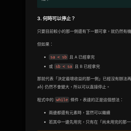
3. 何時可以停止？
只要目前較小的那一側還有下一顆可拿，就仍然有
但如果：
且 A 已經拿完
sa < sb
或
且 B 已經拿完
sb < sa
那就代表「決定最壞收益的那一側」已經沒有辦法
)
仍然不會變大，所以可以直接停止。
s
b
程式中的
條件，表達的正是這個想法：
while
兩邊都還有元素時，當然可以繼續
若其中一邊先用完，只有在「尚未用完的那一