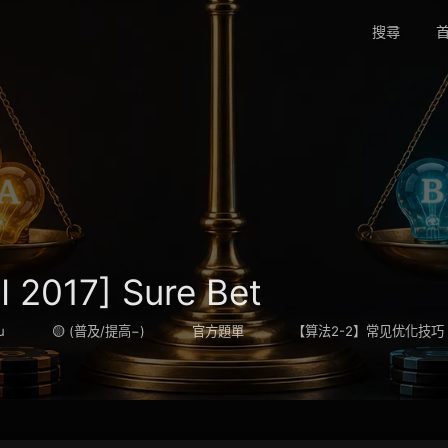
搜尋
首
 2017] Sure Bet
u
🟡 (普及/提高−)
官方題單
【算法2-2】常见优化技巧