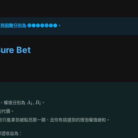
難分別為 🔴🟠🟡🟢🔵🟣⚫。
ure Bet
A_i,B_i
,
泡，權值分別為
。
A
B
i
i
的代價。
你只能拿到被點亮那一類、且你有挑選到的燈泡權值總和。
保證收益為：