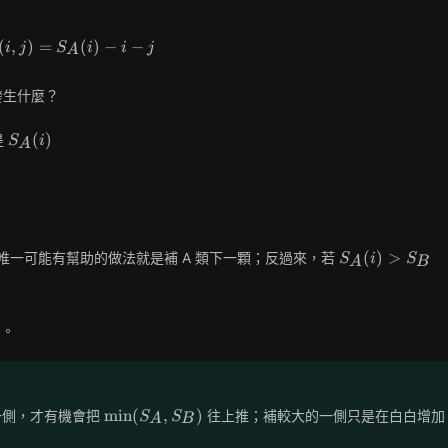
(
,
)
=
f(i,j)=S_A(i)-i-j
(
)
−
−
i
j
S
i
i
j
A
發生什麼？
S_A(i)
(
)
是
S
i
A
S_A(i)
(
)
>
唯一可能有幫助的做法就是補 A 類下一顆；反過來，若
S
i
S
A
B
>
S_B(j)
；。
\min(S_A,S_B)
min
(
,
)
一側，才有機會把
往上推；補較大的一側只是在白白增加
S
S
A
B