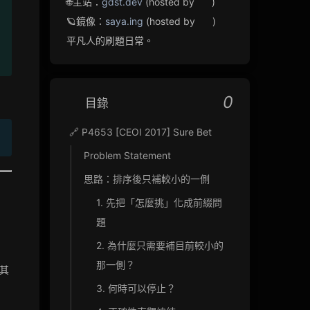
🌐主站：
gdst.dev
(hosted by
)
 B 權值總和})-\text{挑選總顆數}
🪐鏡像：
saya.ing
(hosted by
)
平凡人的刷題日常。
0
目錄
🔗 P4653 [CEOI 2017] Sure Bet
Problem Statement
思路：排序後只補較小的一側
1. 先把「怎麼挑」化成前綴問
題
2. 為什麼只需要補目前較小的
那一側？
其
3. 何時可以停止？