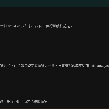
\min(sa,sb)
min
(
,
)
機會把
拉高，因此值得繼續往前走。
s
a
s
b
\min(s
min
(
再提升了。這時如果硬要繼續補另一側，只會讓挑選成本增加，而
s
邊正是較小側」時才值得繼續補