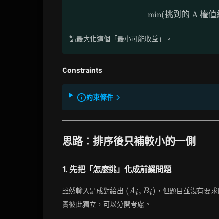
min
(
挑到的
A
權值
請最大化這個「最小可能收益」。
Constraints
約束條件
思路：排序後只補較小的一側
1. 先把「怎麼挑」化成前綴問題
(A_i,B_i)
(
,
)
雖然輸入是成對給出
，但題目並沒有要求
A
B
i
i
實彼此獨立，可以分開考慮。