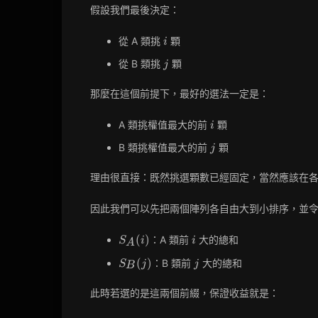
假設我們最後決定：
i
從 A 類挑
顆
i
j
從 B 類挑
顆
j
那麼在這個前提下，最好的選法一定是：
i
A 類挑權值最大的前
顆
i
j
B 類挑權值最大的前
顆
j
理由很直接：既然挑選顆數已經固定，當然應該在
因此我們可以先把兩個陣列各自由大到小排序，並
S_A(i)
i
(
)
：A 類前
大的總和
S
i
i
A
S_B(j)
j
(
)
：B 類前
大的總和
S
j
j
B
此時若選的是這兩個前綴，保證收益就是：