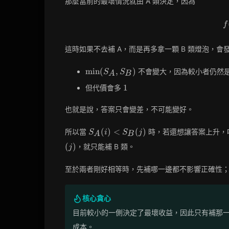
那麼當前的最壞情況就由 A 類決定，因為
f
這時如果不去補 A，而是再多拿一顆 B 類燈泡，會
\min(S_A,S_B)
min
(
,
)
不會變大，因為較小者仍然
S
S
A
B
1
1
但代價會多
也就是說，答案只會變差，不可能變好。
S_A(i)
(
)
<
(
)
所以當
時，若還想讓答案上升，
S
i
S
j
A
B
<
(
)
，就只能補 B 類。
j
S_B(j)
至於兩者剛好相等時，先補哪一邊都不影響正確性
核心貪心
目前較小的一側決定了最壞收益，因此只有補那
成本。