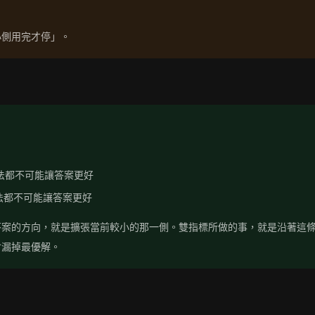
小側用完才停」。
法都不可能讓答案更好
法都不可能讓答案更好
答案的方向，就是擴張當前較小的那一側。雙指標所做的事，就是沿著這
會漏掉最優解。