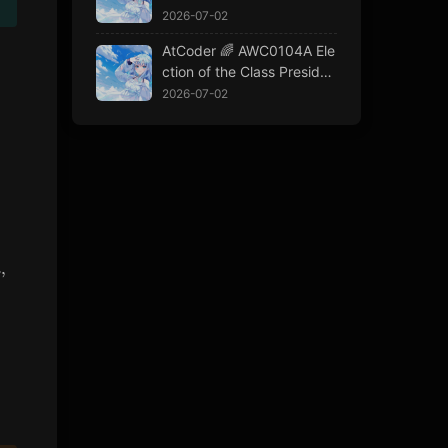
2026-07-02
AtCoder 🌈 AWC0104A Ele
ction of the Class Presiden
t
2026-07-02
a,sb)
,
a