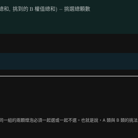
總和
,
挑到的
\min(\text{挑到的 A 權值總和},\ \text{挑到的
B
權值總和
)
−
挑選總顆數
同一組的兩顆燈泡必須一起選或一起不選。也就是說，A 類與 B 類的挑法