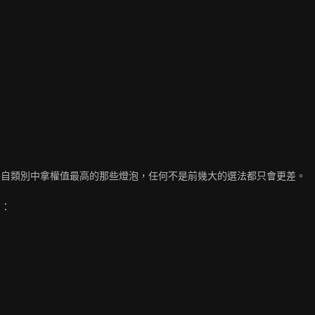
各自類別中拿權值最高的那些燈泡，任何不是前幾大的選法都只會更差。
令：