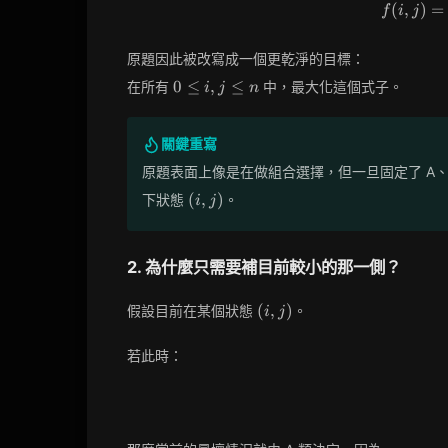
(
,
)
=
f
i
j
原題因此被改寫成一個更乾淨的目標：
0
0
≤
,
≤
在所有
中，最大化這個式子。
i
j
n
\le
i,j
\le
關鍵重寫
n
原題表面上像是在做組合選擇，但一旦固定了 A
(i,j)
(
,
)
下狀態
。
i
j
2. 為什麼只需要補目前較小的那一側？
(i,j)
(
,
)
假設目前在某個狀態
。
i
j
若此時：