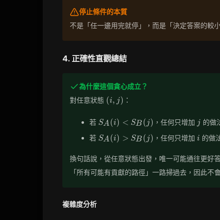
停止條件的本質
不是「任一邊用完就停」，而是「決定答案的較
4. 正確性直觀總結
為什麼這個貪心成立？
(i,j)
(
,
)
對任意狀態
：
i
j
S_A(i)
j
(
)
<
(
)
若
，任何只增加
的做
S
i
S
j
j
A
B
<
S_A(i)
i
(
)
>
(
)
若
，任何只增加
的做
S
i
S
j
i
S_B(j)
A
B
>
S_B(j)
換句話說，從任意狀態出發，唯一可能通往更好
「所有可能有貢獻的路徑」一路掃過去，因此不
複雜度分析