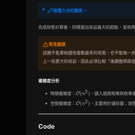
兩種方法的關係
完成狀態計算後，同樣選出收益最大的起點，並依
常見錯誤
這題不能單純選地雷數最多的地窖，也不能每一
上一段更大的收益，因此必須比較「後續整條路
複雜度分析
2
\mathcal{O}
(
)
時間複雜度：
，讀入道路矩陣與枚舉
O
n
(n^2)
2
\mathcal{O}
(
)
空間複雜度：
，主要用於儲存圖；狀
O
n
(n^2)
Code