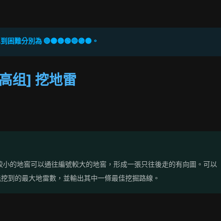
難分別為 🔴🟠🟡🟢🔵🟣⚫。
 提高组] 挖地雷
較小的地窖可以通往編號較大的地窖，形成一張只往後走的有向圖。可以
能挖到的最大地雷數，並輸出其中一條最佳挖掘路線。