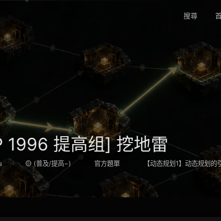
搜尋
首
OIP 1996 提高组] 挖地雷
u
🟡 (普及/提高−)
官方題單
【动态规划1】动态规划的