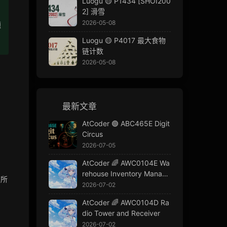
Luogu 🟡 P1434 [SHOI200
2] 滑雪
2026-05-08
題
Luogu 🟡 P4017 最大食物
链计数
2026-05-08
最新文章
AtCoder 🟢 ABC465E Digit
Circus
2026-07-05
AtCoder 🌈 AWC0104E Wa
rehouse Inventory Manage
在所
ment
2026-07-02
AtCoder 🌈 AWC0104D Ra
dio Tower and Receiver
2026-07-02