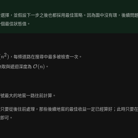
步選擇，並假設下一步之後也都採用最佳策略。因為圖中沒有環，後續問
一個最佳狀態值。
2
athcal{O}
(
)
，每條道路在搜尋中最多被檢查一次。
n
^2)
\mathcal{O}
(
)
快取與遞迴深度為
。
O
n
(n)
編號最大的地窖一路往前計算。
。只要從後往前處理，那些後續地窖的最佳收益一定已經算好；此時只要
數即可。