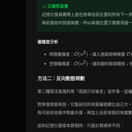
正確性直覺
記憶化搜尋實際上是在枚舉目前位置的所有下一
與前面如何到達無關，所以每個位置只需要保留
複雜度分析
2
\mathcal{O}
\m
(
)
時間複雜度：
，讀入道路矩陣需要
O
O
n
(n^2)
(n
2
\mathcal{O}
(
)
空間複雜度：
，儲存圖的鄰接關係；
O
n
(n^2)
方法二：反向動態規劃
第二種寫法直接利用「道路只往後走」這件事，從
對某個地窖來說，它能前往的地窖編號都比自己大
有可前往地窖中取最大值，再加上目前地窖的地雷
這和記憶化搜尋本質相同，只是計算順序不同：