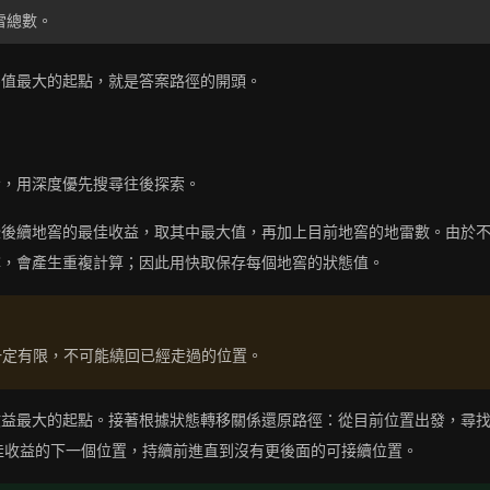
雷總數。
態值最大的起點，就是答案路徑的開頭。
發，用深度優先搜尋往後探索。
些後續地窖的最佳收益，取其中最大值，再加上目前地窖的地雷數。由於
尋，會產生重複計算；因此用快取保存每個地窖的狀態值。
一定有限，不可能繞回已經走過的位置。
收益最大的起點。接著根據狀態轉移關係還原路徑：從目前位置出發，尋
最佳收益的下一個位置，持續前進直到沒有更後面的可接續位置。