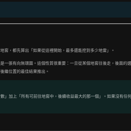
個地窖，都先算出「如果從這裡開始，最多還能挖到多少地雷」。
然是一張有向無環圖。這個性質很重要：一旦從某個地窖往後走，後面的
由後繼位置的最佳結果推出。
雷數」加上「所有可前往地窖中，後續收益最大的那一個」。如果沒有任