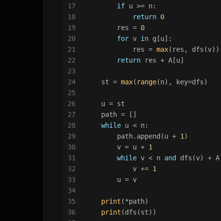
17
if
 u >= n:
18
return
0
19
        res = 
0
20
for
 v 
in
 g[u]:
21
            res = 
max
(res, dfs(v))
22
return
 res + A[u]
23
24
    st = 
max
(
range
(n), key=dfs)
25
26
    u = st
27
    path = []
28
while
 u < n:
29
        path.append(u + 
1
)
30
        v = u + 
1
31
while
 v < n 
and
 dfs(v) + A
32
            v += 
1
33
        u = v
34
35
print
(*path)
36
print
(dfs(st))