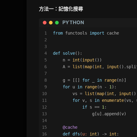
方法一：記憶化搜尋
PYTHON
1
from
 functools 
import
 cache
2
3
4
def
solve
():
5
    n = 
int
(
input
())
6
    A = 
list
(
map
(
int
, 
input
().spli
7
8
    g = [[] 
for
 _ 
in
range
(n)]
9
for
 u 
in
range
(n - 
1
):
10
        vs = 
list
(
map
(
int
, 
input
()
11
for
 v, s 
in
enumerate
(vs, 
12
if
 s == 
1
:
13
                g[u].append(v)
14
15
    @cache
16
def
dfs
(
u: 
int
) -> 
int
: