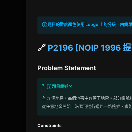
題目的難度顏色使用 Luogu 上的分級，由簡單到困
🔗
P2196 [NOIP 1996
Problem Statement
題目簡述
n
有
個地窖，每個地窖中有若干地雷。部分編號
n
從任意地窖開始，沿著可通行道路一路挖掘，求
Constraints