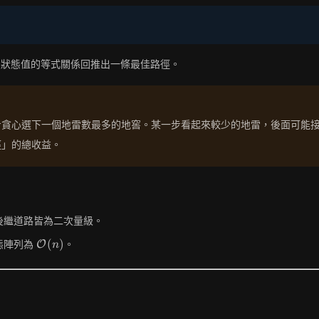
照狀態值的等式關係回推出一條最佳路徑。
步貪心選下一個地雷數最多的地窖。某一步看起來較少的地雷，後面可能
徑」的總收益。
後繼道路皆為二次量級。
\mathcal{O}
(
)
態陣列為
。
O
n
(n)