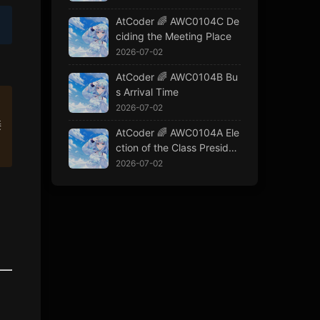
AtCoder 🌈 AWC0104C De
ciding the Meeting Place
2026-07-02
AtCoder 🌈 AWC0104B Bu
s Arrival Time
2026-07-02
接
AtCoder 🌈 AWC0104A Ele
ction of the Class Presiden
t
2026-07-02