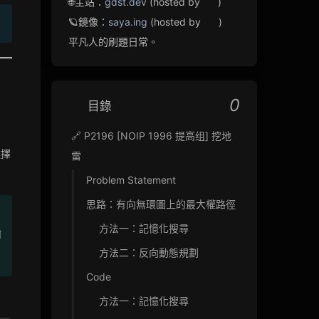
🌐主站：
gdst.dev
(hosted by
)
🪐鏡像：
saya.ing
(hosted by
)
平凡人的刷題日常。
0
目錄
🔗 P2196 [NOIP 1996 提高组] 挖地
選擇
雷
Problem Statement
思路：有向無環圖上的最大權路徑
方法一：記憶化搜尋
何
方法二：反向動態規劃
Code
方法一：記憶化搜尋