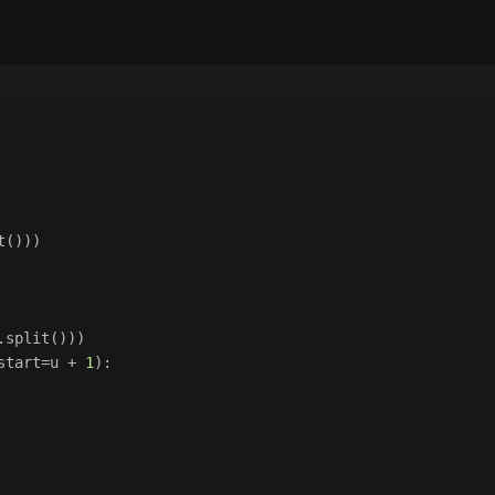
t()))
.split()))
start=u + 
1
):