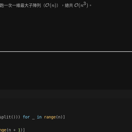
3
\mathcal{O}
\mathcal{O}
(
)
(
)
跑一次一維最大子陣列（
），總共
。
O
O
n
n
(n)
(n^3)
split())) 
for
 _ 
in
range
(n)]
nge
(n + 
1
)]