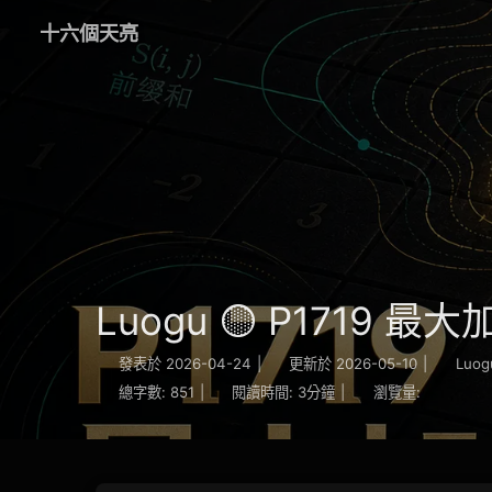
十六個天亮
Luogu 🟡 P1719 最
發表於
2026-04-24
|
更新於
2026-05-10
|
Luog
總字數:
851
|
閱讀時間:
3分鐘
|
瀏覽量: