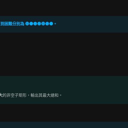
難分別為 🔴🟠🟡🟢🔵🟣⚫。
大
的非空子矩形，輸出其最大總和。