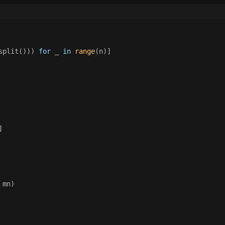
split())) 
for
 _ 
in
range
(n)]
]
 mn)