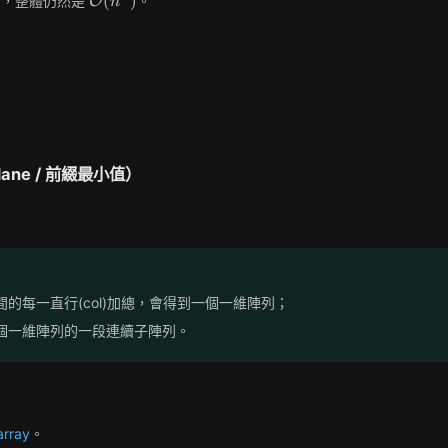
(
)
），整體仍然是
。
O
n
(n^4)
ne / 前綴最小值）
間的每一直行(col)加總，會得到一個一維陣列；
這個一維陣列的一段連續子陣列。
rray
。