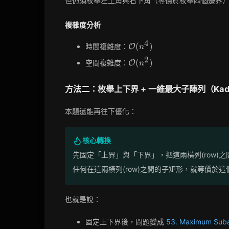
但仍須枚舉左上角與右下角（等價於枚舉四個邊界
複雜度分析
4
\mathcal{O}
(
)
時間複雜度：
O
n
(n^4)
2
\mathcal{O}
(
)
空間複雜度：
O
n
(n^2)
方法二：枚舉上下界 + 一維最大子陣列（Kada
本題還能再往下優化：
核心轉換
先固定「上界」與「下界」，把這兩橫列(row)之
任何在這兩橫列(row)之間的子矩形，就等價於
也就是說：
固定上下界後，問題變成
53. Maximum Suba