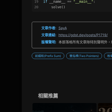
19
if
 __name__ == 
"__main__"
:
20
    solve()
文章作者:
SayA
文章連結:
https://gdst.dev/posts/P1719/
版權聲明:
本部落格所有文章除特別聲明外，
前綴和(Prefix Sum)
雙指標(Two Pointers)
枚舉
相關推薦