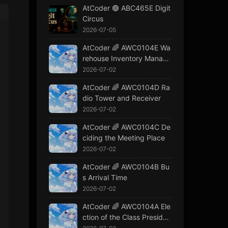
AtCoder 🟢 ABC465E Digit
Circus
2026-07-05
AtCoder 🌈 AWC0104E Wa
rehouse Inventory Manage
ment
2026-07-02
AtCoder 🌈 AWC0104D Ra
dio Tower and Receiver
2026-07-02
AtCoder 🌈 AWC0104C De
ciding the Meeting Place
2026-07-02
AtCoder 🌈 AWC0104B Bu
s Arrival Time
2026-07-02
AtCoder 🌈 AWC0104A Ele
ction of the Class Presiden
t