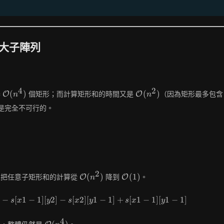
最大子陣列
4
2
\mathcal{O}
\mathcal{O}
(
)
(
)
舉
個矩形；而計算矩形和的時間又是
（因為矩形最多包
O
O
n
n
(n^4)
(n^2)
是完全不可行的。
。
2
\mathcal{O}
\mathcal{O}
(
)
(
1
)
以把任意子矩形和的計算從
降到
。
O
O
n
(n^2)
(1)
]
−
[
1
−
sum(x1,x2,y1,y2) = s[x2][y2] - s[x1-1][y2] - s[x2][y
1
]
[
2
]
−
[
2
]
[
1
−
1
]
+
[
1
−
1
]
[
1
−
1
]
s
x
y
s
x
y
s
x
y
4
\mathcal{O}