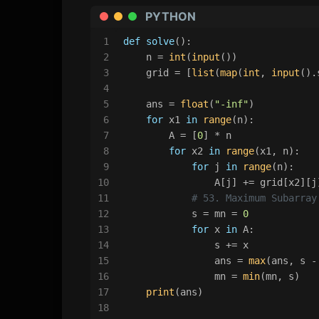
PYTHON
1
def
solve
():
2
    n = 
int
(
input
())
3
    grid = [
list
(
map
(
int
, 
input
().
4
5
    ans = 
float
(
"-inf"
)
6
for
 x1 
in
range
(n):
7
        A = [
0
] * n
8
for
 x2 
in
range
(x1, n):
9
for
 j 
in
range
(n):
10
                A[j] += grid[x2][j
11
# 53. Maximum Subarray
12
            s = mn = 
0
13
for
 x 
in
 A:
14
                s += x
15
                ans = 
max
(ans, s -
16
                mn = 
min
(mn, s)
17
print
(ans)
18