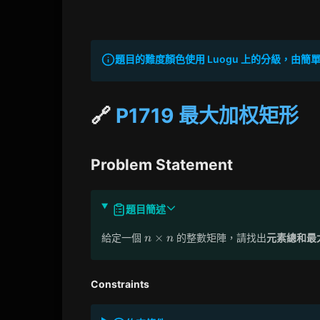
題目的難度顏色使用 Luogu 上的分級，由簡單到困
🔗
P1719 最大加权矩形
Problem Statement
題目簡述
n\times
×
給定一個
的整數矩陣，請找出
元素總和最
n
n
n
Constraints