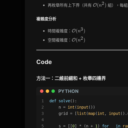
2
\mathcal{O}
(
)
再枚舉所有上下界（共有
組），每組
O
n
(n^2)
複雜度分析
3
\mathcal{O}
(
)
時間複雜度：
O
n
(n^3)
2
\mathcal{O}
(
)
空間複雜度：
O
n
(n^2)
Code
方法一：二維前綴和 + 枚舉四邊界
PYTHON
1
def
solve
():
2
    n = 
int
(
input
())
3
    grid = [
list
(
map
(
int
, 
input
().
4
5
    s = [[
0
] * (n + 
1
) 
for
 _ 
in
ra