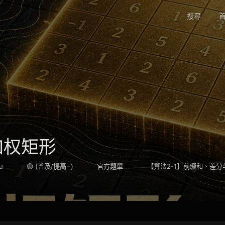
搜尋
首
大加权矩形
u
🟡 (普及/提高−)
官方題單
【算法2-1】前缀和、差分