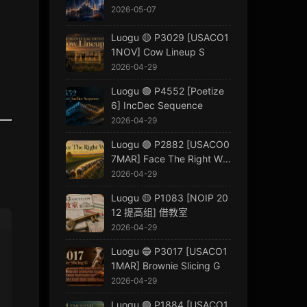
2026-05-07
Luogu 🟡 P3029 [USACO1
1NOV] Cow Lineup S
2026-04-29
Luogu 🟢 P4552 [Poetize
6] IncDec Sequence
2026-04-29
Luogu 🟢 P2882 [USACO0
7MAR] Face The Right Wa
y G
2026-04-29
Luogu 🟡 P1083 [NOIP 20
12 提高组] 借教室
2026-04-29
Luogu 🔵 P3017 [USACO1
1MAR] Brownie Slicing G
2026-04-29
Luogu 🟢 P1884 [USACO1