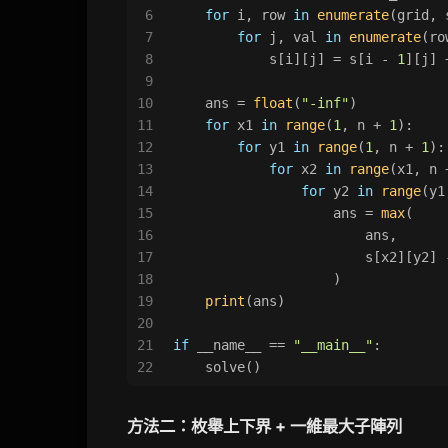
6
for
 i, row 
in
enumerate
(grid, 
7
for
 j, val 
in
enumerate
(ro
8
            s[i][j] = s[i - 
1
][j] 
9
10
    ans = 
float
(
"-inf"
)
11
for
 x1 
in
range
(
1
, n + 
1
):
12
for
 y1 
in
range
(
1
, n + 
1
):
13
for
 x2 
in
range
(x1, n 
14
for
 y2 
in
range
(y1
15
                    ans = 
max
(
16
                        ans,
17
                        s[x2][y2] 
18
                    )
19
print
(ans)
20
21
if
 __name__ == 
"__main__"
:
22
    solve()
方法二：枚舉上下界 + 一維最大子陣列