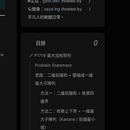
🌐主站：
gdst.dev
(hosted by
)
🪐鏡像：
saya.ing
(hosted by
)
平凡人的刷題日常。
0
目錄
n^2
含
n
🔗 P1719 最大加权矩形
Problem Statement
思路：二維前綴和 + 壓縮成一維
最大子陣列
方法一：二維前綴和 + 枚舉四
邊界
方法二：枚舉上下界 + 一維最
1-1] + s[x1-1][y1-1]
大子陣列（Kadane / 前綴最小
值）