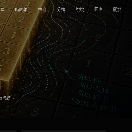
頁
時間軸
標籤
分類
說說
圖庫
關於
与离散化