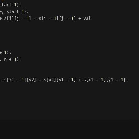
start=
1
):
w, start=
1
):
+ s[i][j - 
1
] - s[i - 
1
][j - 
1
] + val
+ 
1
):
, n + 
1
):
- s[x1 - 
1
][y2] - s[x2][y1 - 
1
] + s[x1 - 
1
][y1 - 
1
],