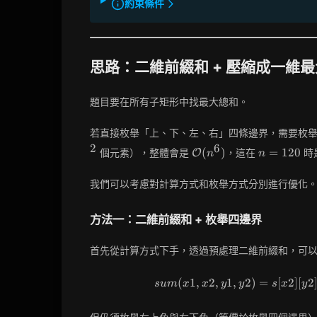
約束條件
思路：二維前綴和 + 壓縮成一維
題目要在所有子矩形中找最大總和。
若直接枚舉「上、下、左、右」四條邊界，需要枚
2
6
\mathcal{O}
n=120
(
)
=
1
2
0
個元素），整體會是
，這在
時
O
n
n
(n^6)
我們可以考慮對計算方式和枚舉方式分別進行優化
方法一：二維前綴和 + 枚舉四邊界
首先從計算方式下手，透過預處理二維前綴和，可
(
1
,
2
,
1
,
2
)
=
[
2
]
[
2
s
u
m
x
x
y
y
s
x
y