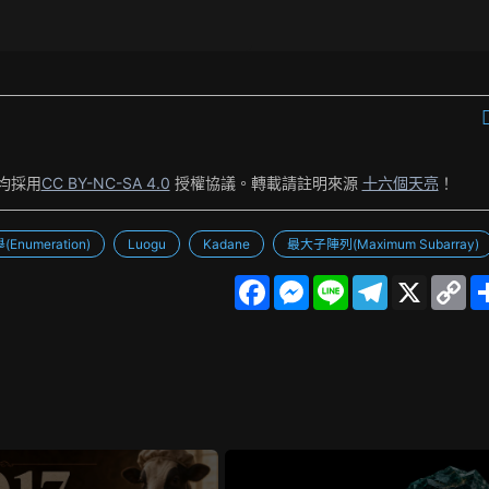
均採用
CC BY-NC-SA 4.0
授權協議。轉載請註明來源
十六個天亮
！
(Enumeration)
Luogu
Kadane
最大子陣列(Maximum Subarray)
F
M
L
T
X
C
a
e
i
e
o
c
s
n
l
p
e
s
e
e
y
b
e
g
L
o
n
r
i
o
g
a
n
k
e
m
k
r