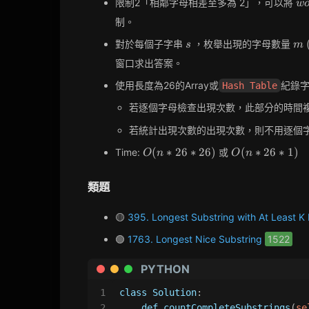
wo
限制2「相鄰字母相差至多為 2」，可以將
w
制。
s
m
對於每個子字串
，枚舉出現的字母數量
s
m
窗口求出答案。
使用長度為26的Array或
紀錄
Hash Table
若逐個字母檢查出現次數，此部分的時間
若統計出現次數的出現次數，則不用逐個
O(n
O(n
(
∗
2
6
∗
2
6
)
(
∗
2
6
∗
1
)
Time:
或
O
n
O
n
*
*
26
26
類題
*
* 1)
26)
🟡
395. Longest Substring with At Least K
🟢
1763. Longest Nice Substring
1522
PYTHON
1
class
Solution
:
2
def
countCompleteSubstrings
(
se