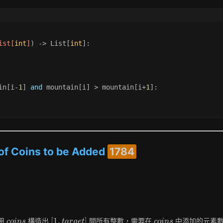
ist
[
int
]
) -> 
List
[
int
]:
in[i-
1
] 
and
 mountain[i] > mountain[i+
1
]:
f Coins to be Added
1784
coins
[1,
coins
[
1
,
]
用
構造出
間所有整數，需要在
中添加的元素
c
o
i
n
s
t
a
r
g
e
t
c
o
i
n
s