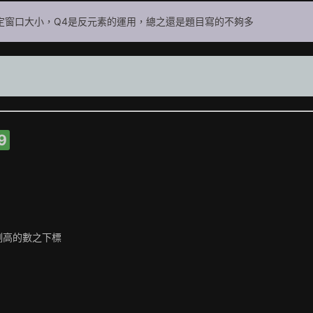
固定窗口大小，Q4是反元素的運用，總之還是題目寫的不夠多
9
側高的數之下標