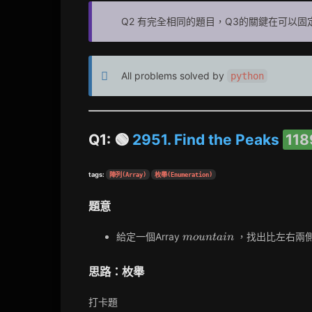
Q2 有完全相同的題目，Q3的關鍵在可以
All problems solved by
python
Q1: 🟢
2951. Find the Peaks
118
tags:
陣列(Array)
枚舉(Enumeration)
題意
mountain
給定一個Array
，找出比左右兩
m
o
u
n
t
a
i
n
思路：枚舉
打卡題