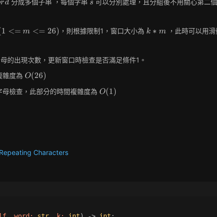
rd
s
分成多個子串 ，每個字串
可以分別處理，且分組後不用關心第二
o
r
d
s
(1<=m<=26)
k
(
1
<
=
<
=
2
6
)
∗
，則根據限制1，窗口大小為
，此時可以用滑
m
k
m
*
m
字母的出現次數，更新窗口時檢查是否滿足條件1。
O(26)
(
2
6
)
複雜度為
O
O(1)
(
1
)
字母檢查，此部分的時間複雜度為
O
 Repeating Characters
lf, word: 
str
, k: 
int
) -> 
int
: