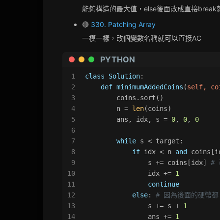
能夠構造的最大值，else後面改成直接brea
🔴
330. Patching Array
一模一樣，改個變數名稱就可以直接AC
PYTHON
1
class
Solution
:
2
def
minimumAddedCoins
(
self, co
3
        coins.sort()
4
        n = 
len
(coins)
5
        ans, idx, s = 
0
, 
0
, 
0
6
7
while
 s < target:
8
if
 idx < n 
and
 coins[i
9
                s += coins[idx] 
#
10
                idx += 
1
11
continue
12
else
: 
# 因為後面的硬幣都 
13
                s += s + 
1
14
                ans += 
1