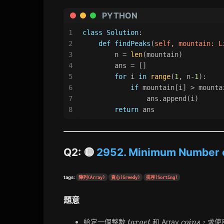
PYTHON
1
class
Solution
:
2
def
findPeaks
(
self, mountain: 
L
3
        n = 
len
(mountain)
4
        ans = []
5
for
 i 
in
range
(
1
, n-
1
):
6
if
 mountain[i] > mounta
7
                ans.append(i)
8
return
 ans
Q2: 🟡
2952. Minimum Number o
tags:
陣列(Array)
貪心(Greedy)
排序(Sorting)
題意
target
coins
給定一個整數
和 Array
，求使
t
a
r
g
e
t
c
o
i
n
s