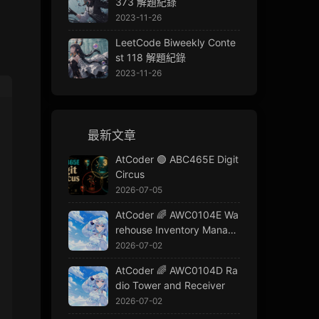
373 解題紀錄
2023-11-26
LeetCode Biweekly Conte
st 118 解題紀錄
2023-11-26
最新文章
AtCoder 🟢 ABC465E Digit
Circus
2026-07-05
AtCoder 🌈 AWC0104E Wa
rehouse Inventory Manage
ment
2026-07-02
AtCoder 🌈 AWC0104D Ra
dio Tower and Receiver
2026-07-02