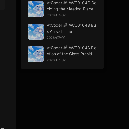
AtCoder 🌈 AWC0104C De
ciding the Meeting Place
2026-07-02
AtCoder 🌈 AWC0104B Bu
s Arrival Time
2026-07-02
AtCoder 🌈 AWC0104A Ele
ction of the Class Presiden
t
2026-07-02