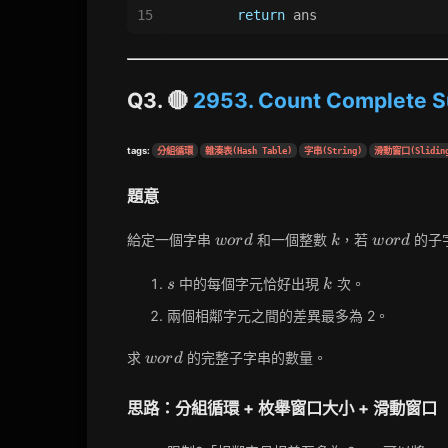
15
return
 ans
Q3. 🔴
2953. Count Complete S
tags:
分組循環
雜湊表(Hash Table)
字串(String)
滑動窗口(Sliding
題意
word
k
word
給定一個字串
和一個整數
，若
的子
w
o
r
d
k
w
o
r
d
s
k
中的每個字元恰好出現
次。
s
k
兩個相鄰字元之間的差異最多為 2。
word
求
的完整子字串的數量。
w
o
r
d
思路：分組循環 + 枚舉窗口大小 + 滑動窗口