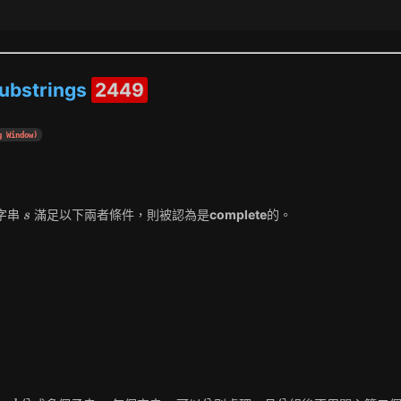
ubstrings
2449
 Window)
s
字串
滿足以下兩者條件，則被認為是
complete
的。
s