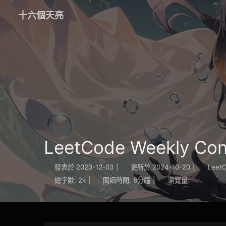
十六個天亮
LeetCode Weekly C
發表於
2023-12-03
|
更新於
2024-10-20
|
Leet
總字數:
2k
|
閱讀時間:
8分鐘
|
瀏覽量: