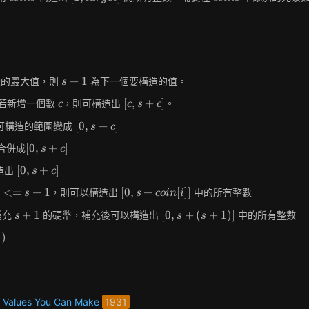
target]
s+1
+
1
造的最大值，則
為下一個要構造的值。
s
c
[c,
[
,
+
]
若新增一個數
，則可構造出
。
c
c
s
c
s+c]
[0,
[
0
,
+
]
可構造的範圍變成
s
c
s+c]
[0,
[
0
,
+
]
合併成
s
c
s+c]
[0,
[
0
,
+
]
造出
s
c
s+c]
[0, s
<
=
+
1
[
0
,
+
[
]
]
，則可以構造出
中的所有整數
s
s
c
o
i
n
i
+
s+1
[0,
+
1
[
0
,
+
(
+
1
)
]
補充
的硬幣，補充後可以構造出
中的所有整數
s
s
s
coin[i]
s
]
)
)
+
(s
+
1)
]
 Values You Can Make
1931