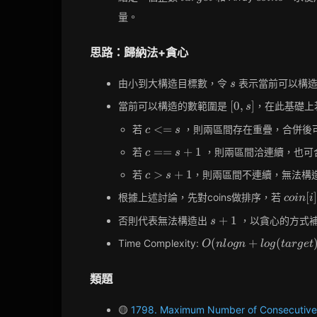
量。
思路：歸納法+貪心
s
由小到大構造目標數，令
表示當前可以構
s
[0,
[
0
,
]
當前可以構造的數範圍是
，在此基礎上
s
s]
c
<
=
若
，則兩區間存在重疊，合併後
c
s
<=
c
=
=
+
1
若
，則兩區間洽連續，也可
c
s
s
==
c >
>
+
1
若
，則兩區間不連續，無法構
c
s
s+1
s+1
coin[i]
[
]
根據上述討論，先對coins做排序，若
c
o
i
n
i
<= s
s+1
+
1
否則代表無法構造出
，以貪心的方式
s
+ 1
O(nlogn +
(
+
(
Time Complexity:
O
n
l
o
g
n
l
o
g
t
a
r
g
e
t
log(target))
類題
🟡
1798. Maximum Number of Consecutive