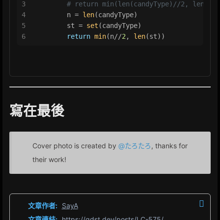
3
# return min(len(candyType)//2, len(set
4
        n = 
len
(candyType)
5
        st = 
set
(candyType)
6
return
min
(n//
2
, 
len
(st))
寫在最後
Cover photo is created by
@たろたろ
, thanks for
their work!
文章作者:
SayA
文章連結:
https://gdst.dev/posts/LC-575/