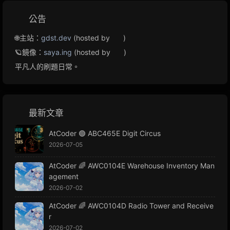
公告
🌐主站：
gdst.dev
(hosted by
)
🪐鏡像：
saya.ing
(hosted by
)
平凡人的刷題日常。
最新文章
AtCoder 🟢 ABC465E Digit Circus
2026-07-05
AtCoder 🌈 AWC0104E Warehouse Inventory Man
agement
2026-07-02
AtCoder 🌈 AWC0104D Radio Tower and Receive
r
2026-07-02