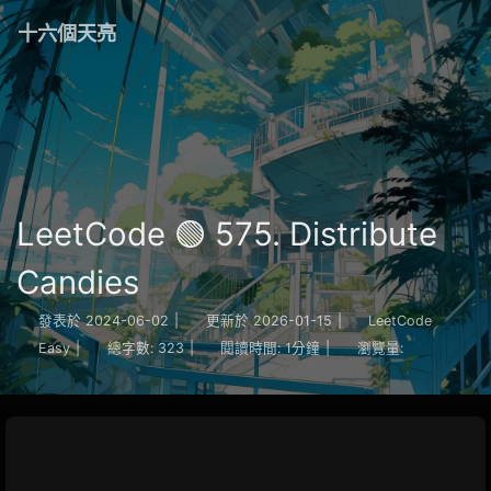
十六個天亮
LeetCode 🟢 575. Distribute
Candies
發表於
2024-06-02
|
更新於
2026-01-15
|
LeetCode
Easy
|
總字數:
323
|
閱讀時間:
1分鐘
|
瀏覽量: