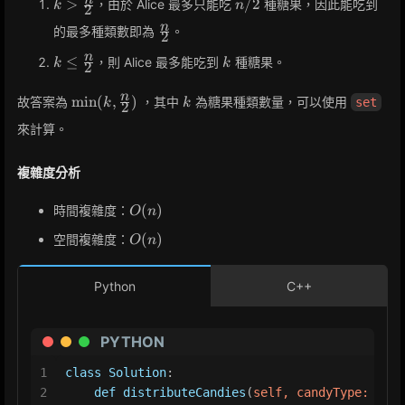
k >
n
>
/
2
，由於 Alice 最多只能吃
種糖果，因此能吃到
k
n
2
\frac{n}
/
\frac{n}
n
的最多種類數即為
。
2
{2}
2
{2}
k \leq
k
n
≤
，則 Alice 最多能吃到
種糖果。
k
k
2
\frac{n}
{2}
\min(k,
k
n
min
(
,
)
故答案為
，其中
為糖果種類數量，可以使用
set
k
k
2
\frac{n}
來計算。
{2})
複雜度分析
O(n)
(
)
時間複雜度：
O
n
O(n)
(
)
空間複雜度：
O
n
Python
C++
PYTHON
1
class
Solution
:
2
def
distributeCandies
(
self, candyType: 
List