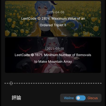
2025-04-06
LeetCode 🟡 2874. Maximum Value of an
Ordered Triplet II
2025-01-18
LeetCode 🔴 1671. Minimum Number of Removals
to Make Mountain Array
評論
Waline
Giscus