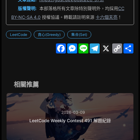
版權聲明:
本部落格所有文章除特別聲明外，均採用
CC
BY-NC-SA 4.0
授權協議。轉載請註明來源
十六個天亮
！
LeetCode
貪心(Greedy)
集合(Set)
F
M
L
T
X
C
S
a
e
i
e
o
h
c
s
n
l
p
a
e
s
e
e
y
r
b
e
g
L
e
o
n
r
i
o
g
a
n
k
e
m
k
相關推薦
r
2026-03-09
LeetCode Weekly Contest 491 解題紀錄