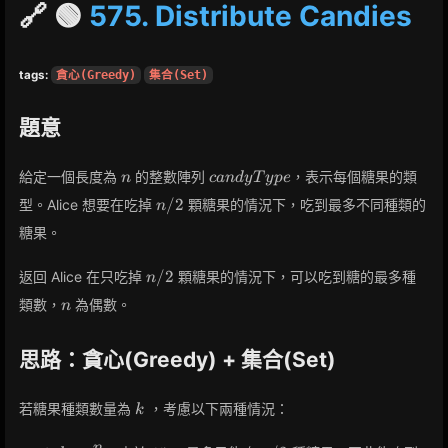
🔗 🟢
575. Distribute Candies
tags:
貪心(Greedy)
集合(Set)
題意
n
candyType
給定一個長度為
的整數陣列
，表示每個糖果的類
n
c
a
n
d
y
T
y
p
e
n
/
2
型。Alice 想要在吃掉
顆糖果的情況下，吃到最多不同種類的
n
/
糖果。
2
n
/
2
返回 Alice 在只吃掉
顆糖果的情況下，可以吃到糖的最多種
n
/
n
類數，
為偶數。
n
2
思路：貪心(Greedy) + 集合(Set)
k
若糖果種類數量為
，考慮以下兩種情況：
k
n