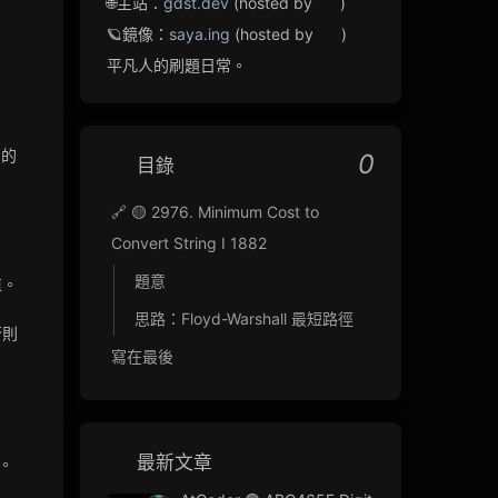
🌐主站：
gdst.dev
(hosted by
)
🪐鏡像：
saya.ing
(hosted by
)
平凡人的刷題日常。
的
0
目錄
🔗 🟡 2976. Minimum Cost to
Convert String I 1882
題意
值。
思路：Floyd-Warshall 最短路徑
否則
寫在最後
最新文章
。