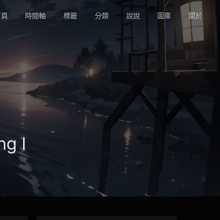
頁
時間軸
標籤
分類
說說
圖庫
關於
ng I