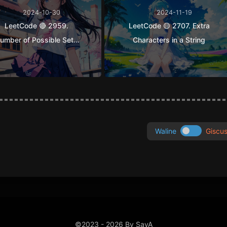
2024-10-30
2024-11-19
LeetCode 🔴 2959.
LeetCode 🟡 2707. Extra
umber of Possible Sets
Characters in a String
of Closing Branches
Waline
Giscu
©2023 - 2026 By SayA