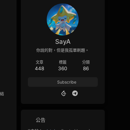
SayA
你說的對，但是我孤單刷題。
文章
標籤
分類
448
360
86
al}
ext{changed}
Subscribe
結
公告