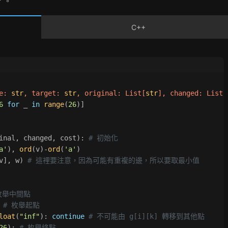
。
C++
e: 
str
, target: 
str
, original: 
List
[
str
], changed: 
List
[
6
for
 _ 
in
range
(
26
)]
inal, changed, cost): 
# 初始化
a'
), 
ord
(v)-
ord
(
'a'
)
v], w) 
# 這裡要注意，因為可能有重複的邊，所以要取最小值
枚舉中間點
 
# 枚舉起點
loat
(
"inf"
): 
continue
# 不可能由 g[i][k] 轉移到其他點
26
): 
# 枚舉終點