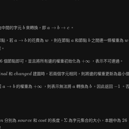
[j] ==
\text{changed}
[i]
b
a
→
→
由中間的字元
來轉換，即
。
b
a
b
c
\rightarrow
b
a
w
a
b
w
→
節點，若
的花費為
，則在節點
和節點
之間連一條權重為
a
b
w
a
b
w
\rightarrow
\rightarrow
案。
c
b
6
+\infty
6
+
∞
個節點即可，並且將所有邊的權重初始化為
，表示不可連通。
inal
changed
和
建圖時，若兩個字元相同，則將邊的權重更新為最小
i
n
a
l
c
h
a
n
g
e
d
a
+\infty
a
b
-1
→
+
∞
−
1
若
的權重為
，則表示無法將
轉換為
，因此返回
。
a
b
a
b
\rightarrow
b
n
source
cost
\Sigma
26
Σ
2
6
和
分別為
和
的長度，
為字元集合的大小，本題中為
n
s
o
u
r
c
e
c
o
s
t
2
Sigma^2