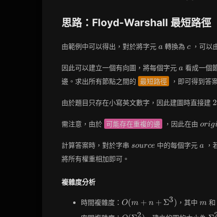
[j] ==
\text{original}
思路：Floyd-Warshall 最短路徑
[i]
a
c
由範例中可以得出，對於將字元
轉換為
，可以
a
c
a
因此可以建立一個有向圖，將每個字元
看成一個
a
邊。求出所有節點之間的
最短路徑
，即可得到答
2
2
由於題目只存在小寫英文數字，因此建圖時直接建
orig
需注意，由於
可能存在重複的邊
，因此在由
o
r
i
g
source
a
計算答案時，對於字串
中的每個字元
，
s
o
u
r
c
e
a
將所有權重相加即可。
複雜度分析
3
O(m+n+\Sigma^3)
m
(
+
+
Σ
)
時間複雜度：
，其中
O
m
n
m
2
O(\Sigma^2)
\