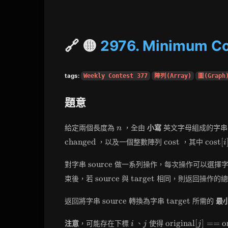
🔗 🟡
2976. Minimum Cos
tags:
Weekly Contest 377
陣列(Array)
圖(Graph
題意
n
給定兩個長度為
，全由
小寫
英文字母組成的字
n
\text{cost}
\text
changed
cost
cost
[
，以及一個整數陣列
，其中
i
[i]
\text{source}
source
對字串
做一系列操作，每次操作可以選擇
\text{source}
\text{target}
source
target
束後，若
與
相同，則返回操作的
\text{source}
\text{target}
source
target
返回將字串
轉換為字串
所需的
最
i
j
\text{original}
original
[
]
=
=
o
注意
，可能存在下標
、
使得
i
j
j