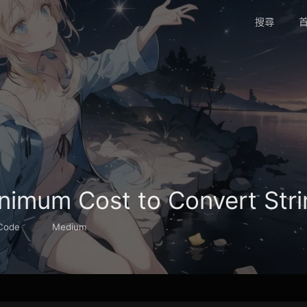
搜尋
首
nimum Cost to Convert Stri
Code
Medium