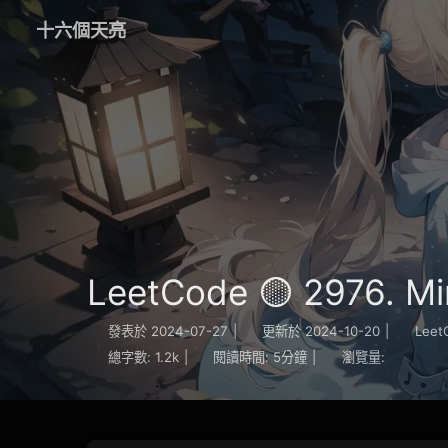
十六個天亮
LeetCode 🟡 2976. Mi
發表於
2024-07-27
|
更新於
2024-10-20
|
Leet
總字數:
1.2k
|
閱讀時間:
5分鐘
|
瀏覽量: