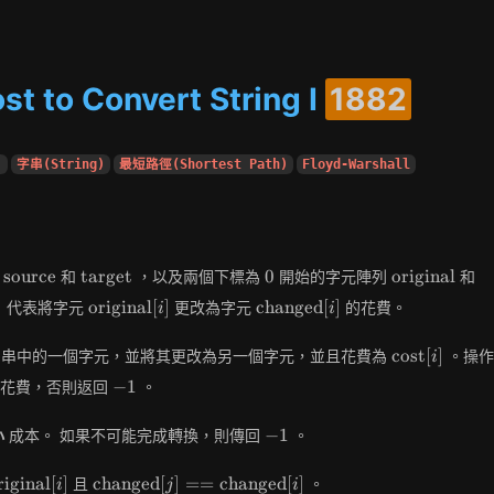
t to Convert String I
1882
)
字串(String)
最短路徑(Shortest Path)
Floyd-Warshall
\text{source}
\text{target}
0
\text{origin
\t
source
target
0
original
串
和
，以及兩個下標為
開始的字元陣列
和
{cost}
\text{original}
\text{changed}
]
original
[
]
changed
[
]
代表將字元
更改為字元
的花費。
i
i
[i]
[i]
\text{cost}
cost
[
]
字串中的一個字元，並將其更改為另一個字元，並且花費為
。操作
i
[i]
-1
−
1
總花費，否則返回
。
-1
−
1
小
成本。 如果不可能完成轉換，則傳回
。
\text{changed}
riginal
[
]
changed
[
]
=
=
changed
[
]
且
。
i
j
i