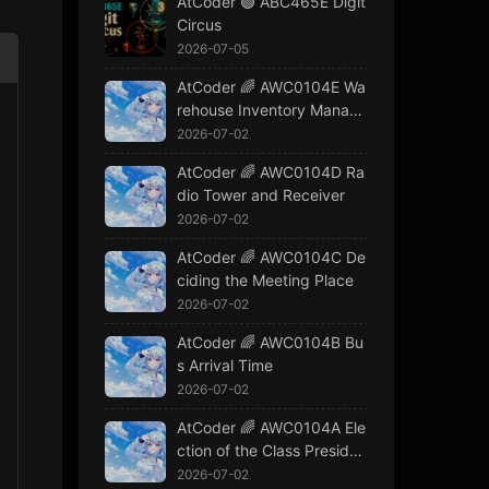
AtCoder 🟢 ABC465E Digit
Circus
2026-07-05
AtCoder 🌈 AWC0104E Wa
rehouse Inventory Manage
ment
2026-07-02
AtCoder 🌈 AWC0104D Ra
dio Tower and Receiver
str
], cost: 
List
[
int
]
) -> 
int
:
2026-07-02
AtCoder 🌈 AWC0104C De
ciding the Meeting Place
2026-07-02
AtCoder 🌈 AWC0104B Bu
s Arrival Time
2026-07-02
AtCoder 🌈 AWC0104A Ele
ction of the Class Presiden
t
2026-07-02