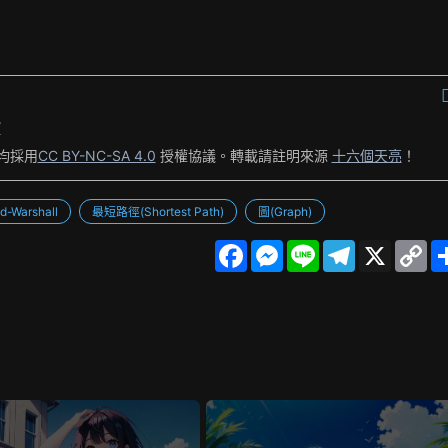
/
均採用
CC BY-NC-SA 4.0
授權協議。轉載請註明來源
十六個天亮
！
d-Warshall
最短路徑(Shortest Path)
圖(Graph)
F
M
L
T
X
C
a
e
i
e
o
c
s
n
l
p
e
s
e
e
y
b
e
g
L
o
n
r
i
o
g
a
n
k
e
m
k
r