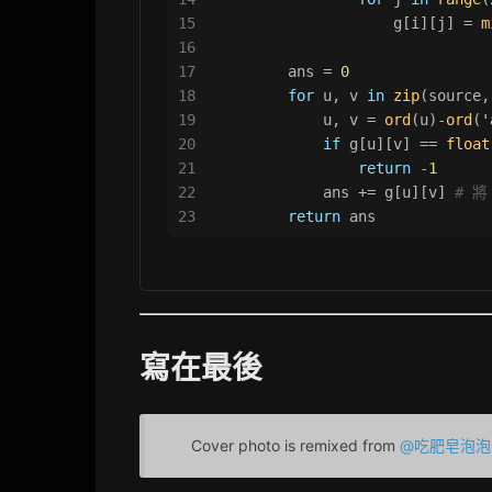
15
                    g[i][j] = 
m
16
17
        ans = 
0
18
for
 u, v 
in
zip
(source,
19
            u, v = 
ord
(u)-
ord
(
'
20
if
 g[u][v] == 
float
21
return
 -
1
22
            ans += g[u][v] 
# 將
23
return
 ans
寫在最後
Cover photo is remixed from
@吃肥皂泡泡