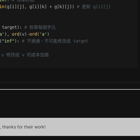
in
(g[i][j], g[i][k] + g[k][j]) 
# 更新 g[i][j]
 target): 
# 枚舉每個字元
a'
), 
ord
(v)-
ord
(
'a'
)
(
"inf"
): 
# 不連通，不可能修改成 target
 u 修改成 v 的成本加總
, thanks for their work!