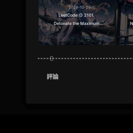
2024-10-20
LeetCode 🟡 2101.
Detonate the Maximum
N
Bombs
評論