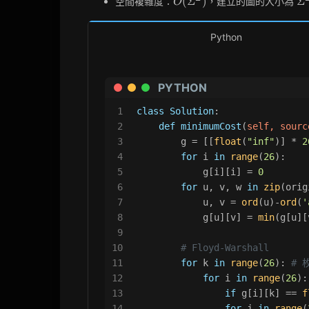
(
Σ
)
Σ
空間複雜度：
，建立的圖的大小為
O
Python
PYTHON
1
class
Solution
:
2
def
minimumCost
(
self, sourc
3
        g = [[
float
(
"inf"
)] * 
2
4
for
 i 
in
range
(
26
):
5
            g[i][i] = 
0
6
for
 u, v, w 
in
zip
(orig
7
            u, v = 
ord
(u)-
ord
(
'
8
            g[u][v] = 
min
(g[u][
9
10
# Floyd-Warshall
11
for
 k 
in
range
(
26
): 
# 
12
for
 i 
in
range
(
26
):
13
if
 g[i][k] == 
f
14
for
 j 
in
range
(