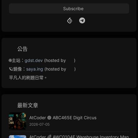
Subscribe
公告
🌐主站：
gdst.dev
(hosted by
)
🪐鏡像：
saya.ing
(hosted by
)
平凡人的刷題日常。
最新文章
AtCoder 🟢 ABC465E Digit Circus
2026-07-05
AtCoder 🌈 AWC0104E Warehouse Inventory Man