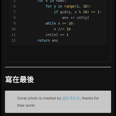
5
for
 x 
in
 nums:
6
for
 y 
in
range
(
1
, 
10
):
7
if
 gcd(y, x % 
10
) == 
1
:
8
                    ans += cnt[y]
9
while
 x >= 
10
:
10
                x //= 
10
11
            cnt[x] += 
1
12
return
 ans
寫在最後
Cover photo is created by
@たろたろ
, thanks for
their work!