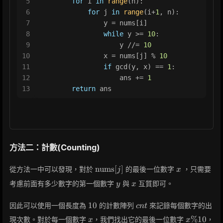
5
for
 i 
in
range
(n):
6
for
 j 
in
range
(i+
1
, n):
7
                y = nums[i]
8
while
 y >= 
10
:
9
                    y //= 
10
10
                x = nums[j] % 
10
11
if
 gcd(y, x) == 
1
:
12
                    ans += 
1
13
return
 ans
方法二：計數(Counting)
\text{nums}
x
nums
[
]
從方法一中可以發現，對於
的最後一位數字
，只需要
j
x
[j]
y
x
考慮前面有多少數字的第一個數字
與
互質即可。
y
x
10
cnt
1
0
因此可以使用一個長度為
的計數陣列
來記錄每個數字的出
c
n
t
x
x
%
1
0
現次數。對於每一個數字
，我們找出它的最後一位數字
，
x
x