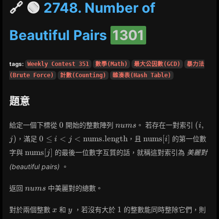
🔗 🟢
2748. Number of
Beautiful Pairs
1301
tags:
Weekly Contest 351
數學(Math)
最大公因數(GCD)
暴力法
(Brute Force)
計數(Counting)
雜湊表(Hash Table)
題意
0
nums
(i,
0
(
,
給定一個下標從
開始的整數陣列
。 若存在一對索引
n
u
m
s
i
j)
0 \leq i < j <
\text{nums}
)
0
≤
<
<
nums.length
nums
[
]
，滿足
，且
的第一位數
j
i
j
i
\text{nums.length}
[i]
\text{nums}
nums
[
]
字與
的最後一位數字互質的話，就稱這對索引為
美麗對
j
[j]
(beautiful pairs)
。
nums
返回
中美麗對的總數。
n
u
m
s
x
y
1
1
對於兩個整數
和
，若沒有大於
的整數能同時整除它們，則
x
y