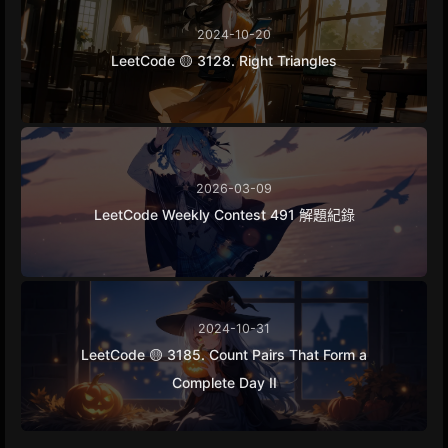
2024-10-20
LeetCode 🟡 3128. Right Triangles
2026-03-09
LeetCode Weekly Contest 491 解題紀錄
2024-10-31
LeetCode 🟡 3185. Count Pairs That Form a
Complete Day II