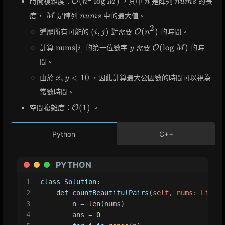
(
lo
g
)
時間複雜度：
，其中
是陣列
的長
O
n
M
n
n
u
m
s
(n^2 \log M)
M
nums
度，
是陣列
中的最大值。
M
n
u
m
s
2
(i,
\mathcal{O}
(
,
)
(
)
遍歷所有可能的
對需要
的時間。
O
i
j
n
j)
(n^2)
\text{nums}
y
\mathcal{O}
nums
[
]
(
lo
g
)
計算
的第一位數字
需要
的時
O
i
y
M
[i]
(\log M)
間。
x,
,
<
1
0
由於
，因此計算最大公因數的時間可以視為
x
y
y
常數時間。
<
10
\mathcal{O}
(
1
)
空間複雜度：
。
O
(1)
Python
C++
PYTHON
1
class
Solution
:
2
def
countBeautifulPairs
(
self, nums: 
List
[
i
3
        n = 
len
(nums)
4
        ans = 
0