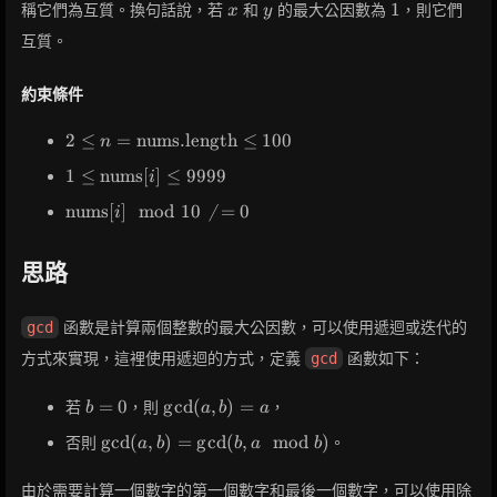
x
y
1
1
稱它們為互質。換句話說，若
和
的最大公因數為
，則它們
x
y
互質。
約束條件
2 \leq n =
2
≤
=
nums.length
≤
1
0
0
n
\text{nums.length}
1 \leq
1
≤
nums
[
]
≤
9
9
9
9
i
\leq 100
\text{nums}
\text{nums}
nums
[
]
m
o
d
1
0

=
0
i
[i] \leq 9999
[i] \mod 10
\neq 0
思路
函數是計算兩個整數的最大公因數，可以使用遞迴或迭代的
gcd
方式來實現，這裡使用遞迴的方式，定義
函數如下：
gcd
b
\gcd(a,
=
0
g
cd
(
,
)
=
若
，則
，
b
a
b
a
=
b) = a
\gcd(a,
g
cd
(
,
)
=
g
cd
(
,
m
o
d
)
否則
。
a
b
b
a
b
0
b) =
\gcd(b,
由於需要計算一個數字的第一個數字和最後一個數字，可以使用除