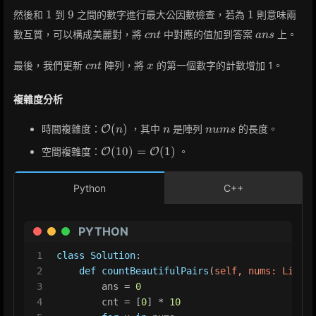
\%
1
9
1
1
9
1
然後和
到
之間的數字進行最大公因數檢查，若為
則意味兩
10
cnt
ans
數互質，可以構成美麗對，將
中對應的值加到答案
上。
c
n
t
a
n
s
cnt
x
最後，我們更新
陣列，將
的第一個數字的計數增加 1。
c
n
t
x
複雜度分析
\mathcal{O}
n
nums
(
)
時間複雜度：
，其中
是陣列
的長度。
O
n
n
n
u
m
s
(n)
\mathcal{O}
(
1
0
)
=
(
1
)
空間複雜度：
。
O
O
(10) =
\mathcal{O}
Python
C++
(1)
PYTHON
1
class
Solution
:
2
def
countBeautifulPairs
(
self, nums: 
List
[
i
3
        ans = 
0
4
        cnt = [
0
] * 
10