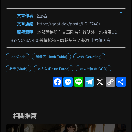
文章作者:
SayA
文章連結:
https://gdst.dev/posts/LC-2748/
版權聲明:
本部落格所有文章除特別聲明外，均採用
CC
BY-NC-SA 4.0
授權協議。轉載請註明來源
十六個天亮
！
LeetCode
雜湊表(Hash Table)
計數(Counting)
數學(Math)
暴力法(Brute Force)
最大公因數(GCD)
F
M
L
T
X
C
S
a
e
i
e
o
h
c
s
n
l
p
a
e
s
e
e
y
r
b
e
g
L
e
o
n
r
i
o
g
a
n
k
e
m
k
相關推薦
r