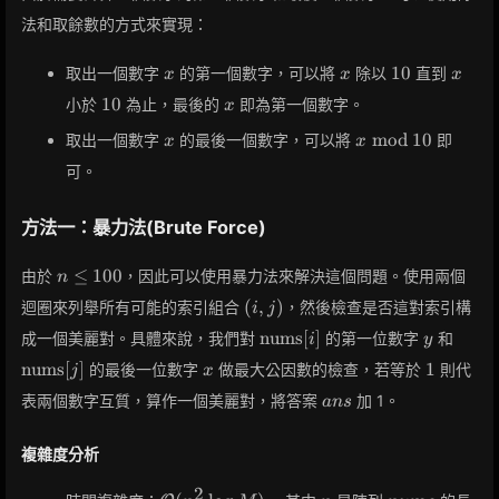
a \mod
法和取餘數的方式來實現：
b)
x
x
10
x
1
0
取出一個數字
的第一個數字，可以將
除以
直到
x
x
x
10
x
1
0
小於
為止，最後的
即為第一個數字。
x
x
x
m
o
d
1
0
取出一個數字
的最後一個數字，可以將
即
x
x
\bmod
可。
10
方法一：暴力法(Brute Force)
n
≤
1
0
0
由於
，因此可以使用暴力法來解決這個問題。使用兩個
n
\leq
(i,
(
,
)
迴圈來列舉所有可能的索引組合
，然後檢查是否這對索引構
i
j
100
j)
\text{nums}
y
\tex
nums
[
]
成一個美麗對。具體來說，我們對
的第一位數字
和
i
y
[i]
[j]
x
1
nums
[
]
1
的最後一位數字
做最大公因數的檢查，若等於
則代
j
x
ans
表兩個數字互質，算作一個美麗對，將答案
加 1。
a
n
s
複雜度分析
2
\mathcal{O}
n
nums