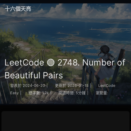
十六個天亮
LeetCode 🟢 2748. Number of
Beautiful Pairs
發表於
2024-06-20
|
更新於
2026-01-15
|
LeetCode
Easy
|
總字數:
1.2k
|
閱讀時間:
5分鐘
|
瀏覽量: