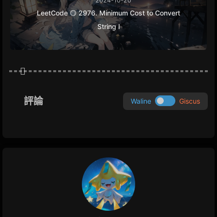
LeetCode 🟡 2976. Minimum Cost to Convert
String I
評論
Waline
Giscus