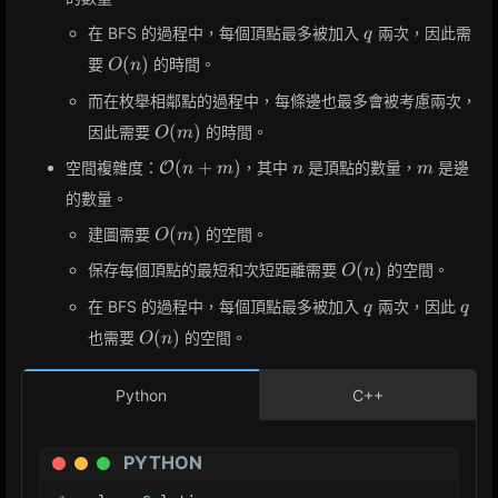
q
在 BFS 的過程中，每個頂點最多被加入
兩次，因此需
q
O(n)
(
)
要
的時間。
O
n
而在枚舉相鄰點的過程中，每條邊也最多會被考慮兩次，
O(m)
(
)
因此需要
的時間。
O
m
\mathcal{O}
n
m
(
+
)
空間複雜度：
，其中
是頂點的數量，
是邊
O
n
m
n
m
(n + m)
的數量。
O(m)
(
)
建圖需要
的空間。
O
m
O(n)
(
)
保存每個頂點的最短和次短距離需要
的空間。
O
n
q
q
在 BFS 的過程中，每個頂點最多被加入
兩次，因此
q
q
O(n)
(
)
也需要
的空間。
O
n
Python
C++
PYTHON