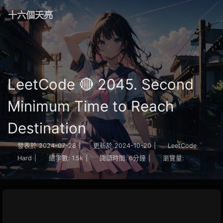
十六個天亮
LeetCode 🔴 2045. Second
Minimum Time to Reach
Destination
發表於
2024-07-28
|
更新於
2024-10-20
|
LeetCode
Hard
|
總字數:
1.5k
|
閱讀時間:
6分鐘
|
瀏覽量: