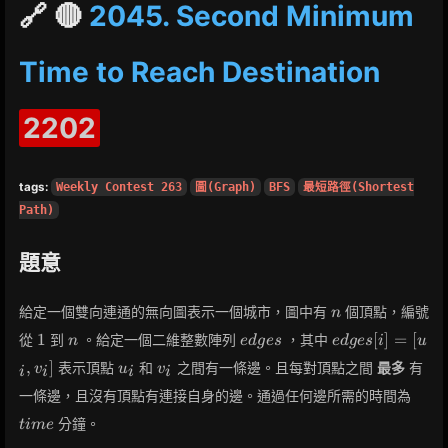
🔗 🔴
2045. Second Minimum
Time to Reach Destination
2202
tags:
Weekly Contest 263
圖(Graph)
BFS
最短路徑(Shortest
Path)
題意
n
給定一個雙向連通的無向圖表示一個城市，圖中有
個頂點，編號
n
1
n
edges
edges[i]
1
[
]
=
[
從
到
。給定一個二維整數陣列
，其中
n
e
d
g
e
s
e
d
g
e
s
i
u
= [u_i,
u_i
v_i
,
]
表示頂點
和
之間有一條邊。且每對頂點之間
最多
有
v
u
v
i
i
i
i
v_i]
time
一條邊，且沒有頂點有連接自身的邊。通過任何邊所需的時間為
分鐘。
t
i
m
e