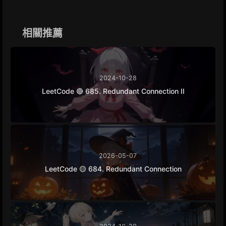
b
e
g
L
e
o
n
r
i
o
g
a
n
k
e
m
k
相關推薦
r
2024-10-28
LeetCode 🔴 685. Redundant Connection II
2026-05-07
LeetCode 🟡 684. Redundant Connection
2024-10-20