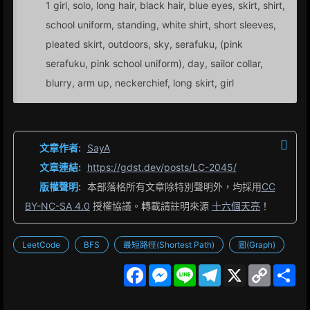
1 girl, solo, long hair, black hair, blue eyes, skirt, shirt,
school uniform, standing, white shirt, short sleeves,
pleated skirt, outdoors, sky, serafuku, (pink
serafuku, pink school uniform), day, sailor collar,
blurry, arm up, neckerchief, long skirt, girl
文章作者:
SayA
文章連結:
https://gdst.dev/posts/LC-2045/
版權聲明:
本部落格所有文章除特別聲明外，均採用
CC
BY-NC-SA 4.0
授權協議。轉載請註明來源
十六個天亮
！
LeetCode
BFS
最短路徑(Shortest Path)
圖(Graph)
F
M
L
T
X
C
S
a
e
i
e
o
h
c
s
n
l
p
a
e
s
e
e
y
r