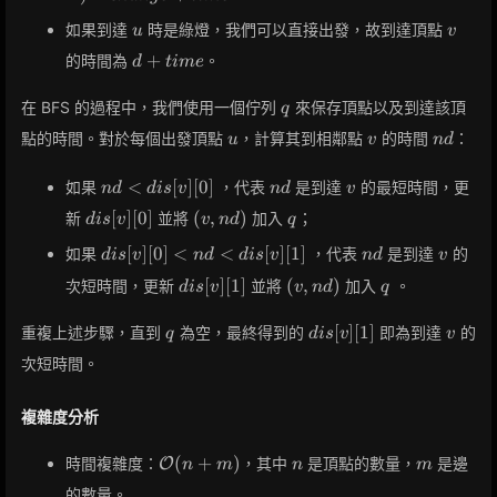
\rfloor +
u
v
如果到達
時是綠燈，我們可以直接出發，故到達頂點
u
v
1) \times
d +
+
的時間為
。
d
t
i
m
e
change +
time
time
q
在 BFS 的過程中，我們使用一個佇列
來保存頂點以及到達該頂
q
u
v
nd
點的時間。對於每個出發頂點
，計算其到相鄰點
的時間
：
u
v
n
d
nd <
nd
v
<
[
]
[
0
]
如果
，代表
是到達
的最短時間，更
n
d
d
i
s
v
n
d
v
dis[v]
dis[v]
(v,
q
[
]
[
0
]
(
,
)
新
並將
加入
；
d
i
s
v
v
n
d
q
[0]
[0]
nd)
dis[v]
nd
v
[
]
[
0
]
<
<
[
]
[
1
]
如果
，代表
是到達
的
d
i
s
v
n
d
d
i
s
v
n
d
v
[0] <
dis[v]
(v,
q
[
]
[
1
]
(
,
)
次短時間，更新
並將
加入
。
d
i
s
v
v
n
d
q
nd <
[1]
nd)
dis[v]
q
dis[v]
v
[
]
[
1
]
重複上述步驟，直到
為空，最終得到的
即為到達
的
q
d
i
s
v
v
[1]
[1]
次短時間。
複雜度分析
\mathcal{O}
n
m
(
+
)
時間複雜度：
，其中
是頂點的數量，
是邊
O
n
m
n
m
(n + m)
的數量。