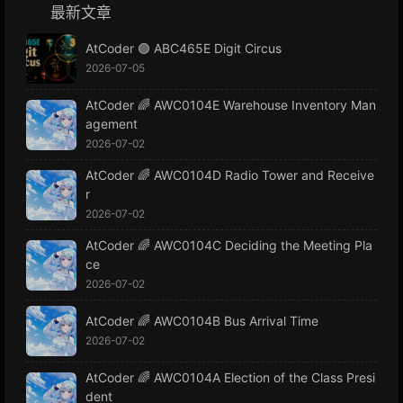
最新文章
AtCoder 🟢 ABC465E Digit Circus
2026-07-05
AtCoder 🌈 AWC0104E Warehouse Inventory Man
agement
2026-07-02
AtCoder 🌈 AWC0104D Radio Tower and Receive
r
2026-07-02
AtCoder 🌈 AWC0104C Deciding the Meeting Pla
ce
2026-07-02
AtCoder 🌈 AWC0104B Bus Arrival Time
2026-07-02
AtCoder 🌈 AWC0104A Election of the Class Presi
dent