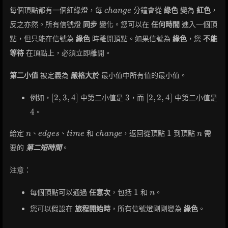
change
每個頂點都有一個紅綠燈，每
分鐘會從
綠色
變為
紅色
，
c
h
a
n
g
e
反之亦然。所有信號燈
同步
變化。您可以在
任何時間
進入一個頂
點，但只能在信號為
綠色
時離開頂點。如果信號為
綠色
，您
不能
等待
在頂點上，必須立即離開。
第二小值
被定義為
嚴格大於
最小值中所有值的最小值。
[2,
3
[2,
[
2
,
3
,
4
]
3
[
2
,
2
,
4
]
例如，
中第二小值是
，而
中第二小值是
3,
2,
4
4
。
4]
4]
n
edges
time
change
1
n
1
給定
、
、
和
，返回從頂點
到頂點
需
n
e
d
g
e
s
t
i
m
e
c
h
a
n
g
e
n
要的
第二短時間
。
注意：
1
n
1
每個頂點可以通過
任意次
，包括
和
。
n
您可以假設在
旅程開始時
，所有信號燈剛剛變為
綠色
。