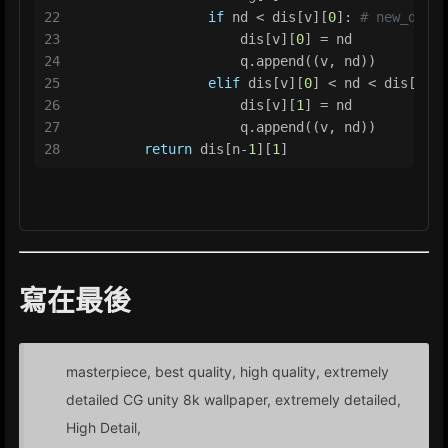
22
if
 nd < dis[v][
0
]: 
# new_d
23
                    dis[v][
0
] = nd
24
                    q.append((v, nd))
25
elif
 dis[v][
0
] < nd < dis[v][
1
26
                    dis[v][
1
] = nd
27
                    q.append((v, nd))
28
return
 dis[n-
1
][
1
]
寫在最後
masterpiece, best quality, high quality, extremely
detailed CG unity 8k wallpaper, extremely detailed,
High Detail,