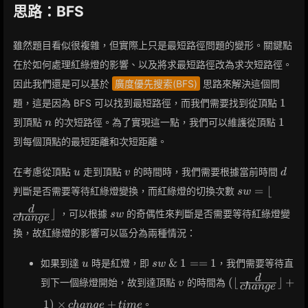
思路：BFS
雖然題目看似很複雜，但實際上只是最短路徑問題的變形。關鍵點
在於如何處理紅綠燈的影響、以及將求最短路徑改為求次短路徑。
因此我們還是可以基於
廣度優先搜索(BFS)
思路來解決這個問
1
1
題，這是因為 BFS 可以找到最短路徑，而我們需要找到從頂點
n
1
1
到頂點
的次短路徑。為了實現這一點，我們可以維護從頂點
n
到每個頂點的最短距離和次短距離。
u
v
d
在考慮從頂點
走到頂點
的時間時，我們需要根據當前時間
u
v
d
sw =
=
⌊
判斷是否需要等待紅綠燈變換，而紅綠燈的切換次數
s
w
\lfloor
sw
d
⌋
，可以根據
的奇偶性來判斷是否需要等待紅綠燈變
s
w
\frac{d}
c
h
a
n
g
e
{change}
換，故紅綠燈的影響可以區分為兩種情況：
\rfloor
u
sw
&
1
=
=
1
如果到達
時是紅燈，即
，我們需要等待直
u
s
w
\And
v
(\lfloor
d
(
⌊
⌋
+
到下一個綠燈開始，故到達頂點
的時間為
v
1 ==
c
h
a
n
g
e
\frac{d}
1
1
)
×
+
。
c
h
a
n
g
e
t
i
m
e
{change}