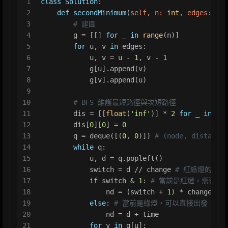
1
class
Solution
:
2
def
secondMinimum
(
self, n: 
int
, edges: 
Lis
3
# 建圖
4
        g = [[] 
for
 _ 
in
range
(n)]
5
for
 u, v 
in
 edges:
6
            u, v = u - 
1
, v - 
1
7
            g[u].append(v)
8
            g[v].append(u)
9
10
# BFS 維護最短路徑與次短路徑
11
        dis = [[
float
(
'inf'
)] * 
2
for
 _ 
in
ran
12
        dis[
0
][
0
] = 
0
13
        q = deque([(
0
, 
0
)]) 
# (node, distance)
14
while
 q: 
15
            u, d = q.popleft()
16
            switch = d // change 
# 紅綠燈的切換
17
if
 switch & 
1
: 
# 當前是紅燈，需要等
18
                nd = (switch + 
1
) * change + t
19
else
: 
# 當前是綠燈，可以直接出發
20
                nd = d + time
21
for
 v 
in
 g[u]: