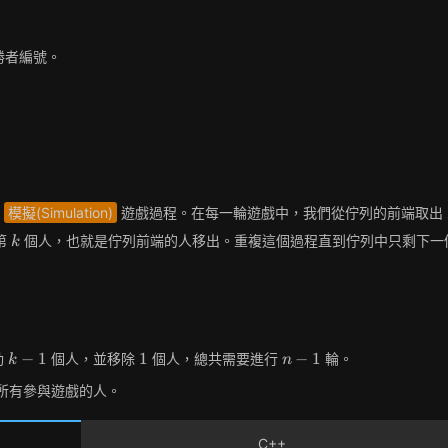
勝者編號。
來
模擬(Simulation)
遊戲過程。在每一輪遊戲中，我們從佇列的前端取出
k
第
個人，也就是佇列前端的人移出。重複這個過程直到佇列中只剩下一
k
k-
1
n-
−
1
1
−
1
動
個人，並移除
個人，總共需要進行
輪。
k
n
1
1
所有參與遊戲的人。
C++