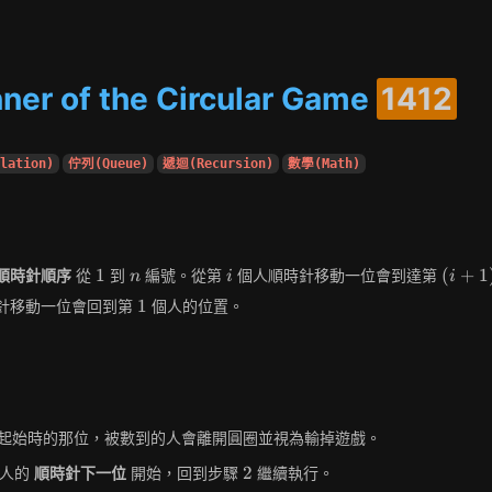
nner of the Circular Game
1412
lation)
佇列(Queue)
遞迴(Recursion)
數學(Math)
1
n
i
(i+1)
1
(
+
1
順時針順序
從
到
編號。從第
個人順時針移動一位會到達第
n
i
i
1
1
針移動一位會回到第
個人的位置。
起始時的那位，被數到的人會離開圓圈並視為輸掉遊戲。
2
2
的人的
順時針下一位
開始，回到步驟
繼續執行。