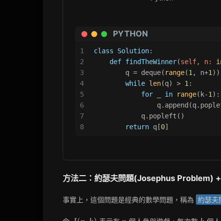
PYTHON
1
class
Solution
:
2
def
findTheWinner
(
self, n: 
i
3
        q = deque(
range
(
1
, n+
1
))
4
while
len
(q) > 
1
:
5
for
 _ 
in
range
(k-
1
):
6
                q.append(q.pople
7
            q.popleft()
8
return
 q[
0
]
方法二：約瑟夫問題(Josephus Problem) + 
事實上，這個問題是經典的數學問題，稱為
約瑟夫問題
J(n,
n
k