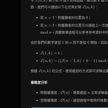
(
,
)
令
表示有
個人參與遊戲，每次數
個人
J
n
k
n
k
k)
J(n,
(
,
)
路，我們可以通過以下公式來計算
：
J
n
k
k)
n
0
=
1
0
若
，則獲勝者的位置為
；
n
=
n
>
1
若
，則獲勝者的位置可以通過上一次
n
1
>
m
o
d
。具體推導過程可以參考參考資料中
n
1
1
n
0
1
0
由於我們的數字是從
到
而不是從
開始，因此
n
J(1,
(
1
,
)
=
1
；
J
k
k)
J(n, k)
(
,
)
=
(
(
(
−
1
,
)
+
−
1
)
m
o
d
J
n
k
J
n
k
k
= 1
=
((J(n-
J(n,
(
,
)
根據
的公式，使用遞迴的方式即可求解出
J
n
k
1, k)
k)
+ k -
複雜度分析
1)
\bmod
\mathcal{O}
n
(
)
時間複雜度：
，需要遞迴
次來求解最
O
n
n
n) + 1
(n)
\mathcal{O}
(
)
空間複雜度：
，遞迴過程中使用的堆疊
O
n
(n)