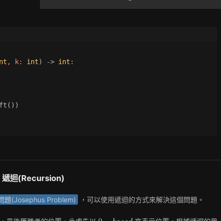
nt
, k: 
int
) -> 
int
:
ft())
遞迴(Recursion)
(Josephus Problem)
，可以使用遞迴的方式來解決這個問題。
0-