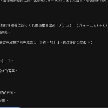
0
−
，最後獲勝者的位置，此處先以
來表示位置。根據遞迴的思
b
a
s
e
d
based
k
J(n, k)
(
,
)
=
(
(
−
1
,
)
+
)
遊戲的獲勝者位置和
的關係推算出來：
k
J
n
k
J
n
k
k
=
的連結。
(J(n-
1, k)
1
1
1
1
需要在取模之前先減去
，最後再加上
。修改後的公式如下：
+ k)
\bmod
n
)
+
1
。
n
最終的答案。
終的答案。
空間。