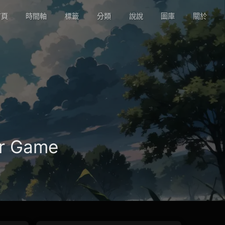
頁
時間軸
標籤
分類
說說
圖庫
關於
ar Game