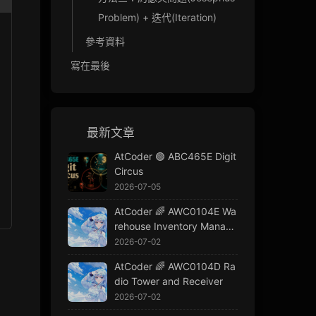
Problem) + 迭代(Iteration)
參考資料
寫在最後
最新文章
AtCoder 🟢 ABC465E Digit
Circus
2026-07-05
AtCoder 🌈 AWC0104E Wa
rehouse Inventory Manage
ment
2026-07-02
AtCoder 🌈 AWC0104D Ra
dio Tower and Receiver
2026-07-02