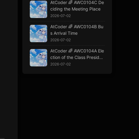
AtCoder 🌈 AWC0104C De
ciding the Meeting Place
2026-07-02
AtCoder 🌈 AWC0104B Bu
s Arrival Time
2026-07-02
AtCoder 🌈 AWC0104A Ele
ction of the Class Presiden
t
2026-07-02