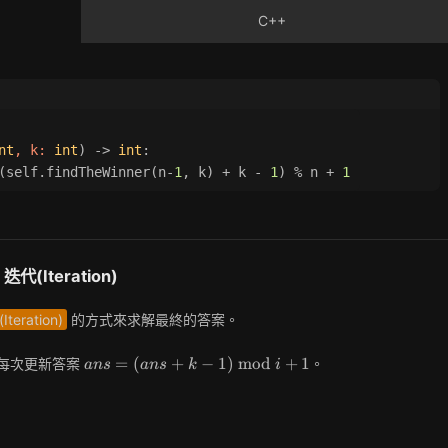
C++
nt
, k: 
int
) -> 
int
:
(self.findTheWinner(n-
1
, k) + k - 
1
) % n + 
1
代(Iteration)
teration)
的方式來求解最終的答案。
ans =
=
(
+
−
1
)
m
o
d
+
1
每次更新答案
。
a
n
s
a
n
s
k
i
(ans +
k - 1)
\bmod
i + 1