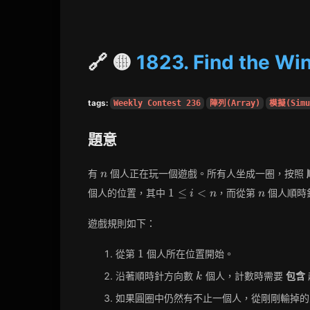
🔗 🟡
1823. Find the Wi
tags:
Weekly Contest 236
陣列(Array)
模擬(Simu
題意
n
有
個人正在玩一個遊戲。所有人坐成一圈，按照
n
1
n
1
≤
<
個人的位置，其中
，而從第
個人順時
i
n
n
\leq
i <
遊戲規則如下：
n
1
1
從第
個人所在位置開始。
k
沿著順時針方向數
個人，計數時需要
包含
k
如果圓圈中仍然有不止一個人，從剛剛輸掉