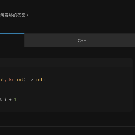
解最終的答案。
C++
nt
, k: 
int
) -> 
int
:
% i + 
1