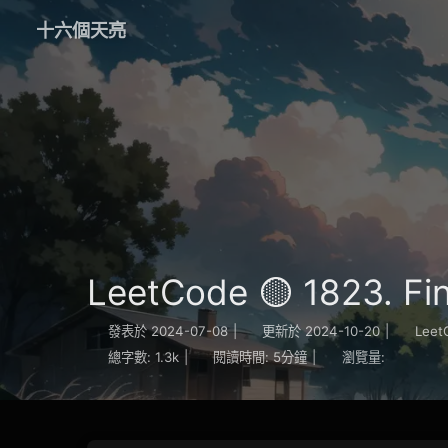
十六個天亮
LeetCode 🟡 1823. Fin
發表於
2024-07-08
|
更新於
2024-10-20
|
Leet
總字數:
1.3k
|
閱讀時間:
5分鐘
|
瀏覽量: