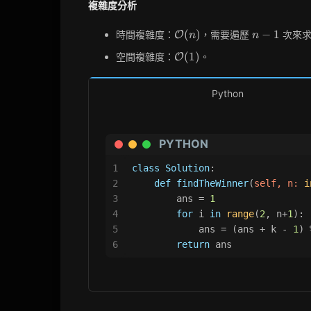
複雜度分析
\mathcal{O}
n-
(
)
−
1
時間複雜度：
，需要遍歷
次來求
O
n
n
(n)
1
\mathcal{O}
(
1
)
空間複雜度：
。
O
(1)
Python
PYTHON
1
class
Solution
:
2
def
findTheWinner
(
self, n: 
i
3
        ans = 
1
4
for
 i 
in
range
(
2
, n+
1
):
5
            ans = (ans + k - 
1
) 
6
return
 ans