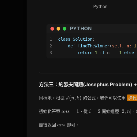
Python
PYTHON
1
class
Solution
:
2
def
findTheWinner
(
self, n: 
i
3
return
1
if
 n == 
1
else
 
方法三：約瑟夫問題(Josephus Problem) + 迭
J(n,
(
,
)
同樣地，根據
的公式，我們可以使用
迭代(I
J
n
k
k)
ans
i
[2,
=
1
=
2
[
2
,
]
初始化答案
，從
開始遍歷
，
a
n
s
i
n
=
=
n]
1
2
ans
最後返回
即可。
a
n
s