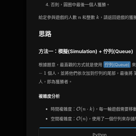
否則，圓圈中最後一個人獲勝。
n
k
給定參與遊戲的人數
和整數
，請返回遊戲的獲
n
k
思路
方法一：模擬(Simulation) + 佇列(Queue)
根據題意，最直觀的方式就是使用
佇列(Queue)
−
1
個人，並將他們依次加到佇列的尾部，最後將 
人，即為獲勝者。
複雜度分析
\mathcal{O}
(
⋅
)
時間複雜度：
，每一輪遊戲需要移
O
n
k
(n \cdot k)
\mathcal{O}
(
)
空間複雜度：
，使用了一個佇列來存儲
O
n
(n)
Python