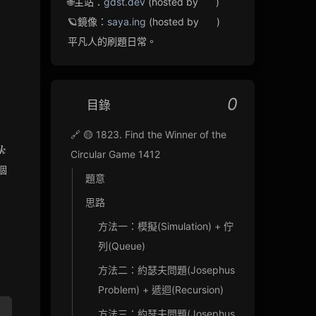
🌐主站：
gdst.dev
(hosted by
)
🪐鏡像：
saya.ing
(hosted by
)
平凡人的刷題日常。
0
目錄
🔗 🟡 1823. Find the Winner of the
k-
k
Circular Game 1412
1
個
題意
思路
方法一：模擬(Simulation) + 佇
列(Queue)
方法二：約瑟夫問題(Josephus
Problem) + 遞迴(Recursion)
方法三：約瑟夫問題(Josephus