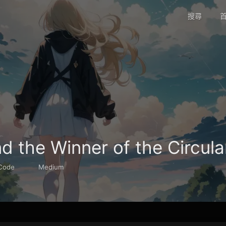
搜尋
首
d the Winner of the Circul
Code
Medium