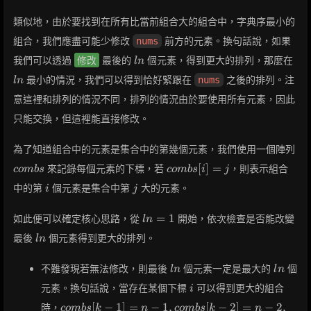
類似地，由於要找到在所有比當前組合大的組合中，字典序最小的
組合，我們應盡可能少修改
前方的元素。換句話說，如果
nums
ln
ln
我們可以透過
修改
最後的
個元素，得到更大的排列，那麼在
l
n
最小的情況，我們可以得到恰好緊跟在
之後的排列。注
nums
l
n
意這裡和排列的情況不同，排列的情況由於要使用所有元素，因此
只能交換，但這裡能直接修改。
co
為了知道組合中的元素是集合中的第幾個元素，我們使用一個陣列
combs[i]
[
]
=
來記錄每個元素的下標，若
，則表示組合
c
o
m
b
s
c
o
m
b
s
i
j
= j
i
j
中的第
個元素是集合中第
大的元素。
i
j
ln=1
=
1
如此便可以確定核心思路，從
開始，依次檢查是否能改變
l
n
ln
最後
個元素得到更大的排列。
l
n
ln
ln
不難發現若無法修改，則最後
個元素一定是最大的
個
l
n
l
n
i
元素。換句話說，當存在某個下標
可以得到更大的組合
i
combs[k-1]
[
−
1
]
=
−
1
,
[
−
2
]
=
−
2
,
時，
c
o
m
b
s
k
n
c
o
m
b
s
k
n