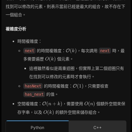
1)
找到可以修改的元素，則表示當前已經是最大的組合，故不存在下
一個組合。
複雜度分析
時間複雜度：
\mathcal{O}
(
)
的時間複雜度：
，每次調用
時，最
next
O
next
k
(k)
O(k)
(
)
多需要遍歷
個元素。
O
k
這裡雖然看似是兩重迴圈，但實際上第二個迴圈只有
在找到可以修改的元素時才會執行。
\mathcal{O}
(
1
)
的時間複雜度：
，只需要檢查
hasNext
O
(1)
的值。
has_next
\mathcal{O}
O(n)
(
+
)
(
)
空間複雜度：
，需要使用
個額外空間來保
O
n
k
O
n
(n + k)
O(k)
(
)
存字串，以及
的額外空間來儲存組合。
O
k
Python
C++