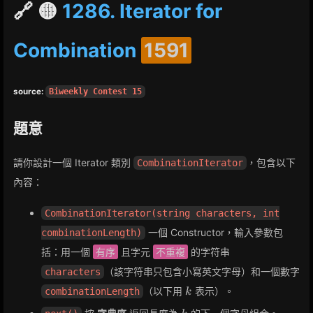
🔗 🟡
1286. Iterator for
Combination
1591
source:
Biweekly Contest 15
題意
請你設計一個 Iterator 類別
，包含以下
CombinationIterator
內容：
CombinationIterator(string characters, int
一個 Constructor，輸入參數包
combinationLength)
括：用一個
有序
且字元
不重複
的字符串
（該字符串只包含小寫英文字母）和一個數字
characters
k
（以下用
表示）。
combinationLength
k
k