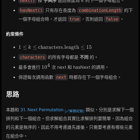
按
字典序
返回長度為
的下一個字母組合。
next()
k
只有存在長度為
的下
hasNext()
combinationLength
一個字母組合時，才返回
，否則返回
。
true
false
約束條件
1 \leq k \leq
1
≤
≤
characters.length
≤
1
5
k
\text{characters.length}
的所有字母都是
不同
的。
characters
\leq 15
4
10^4
1
0
最多會進行
次 next 和 hasNext 的調用。
保證每次調用函數
時都存在下一個字母組合。
next
思路
本題和
31. Next Permutation
類似，分別是求解下一個
[🔗解題紀錄]
排列和下一個組合。但求解組合其實比求解排列要簡單，因為組合
的元素是無序的，因此不用考慮誰先誰後，只需要考慮有哪些元素
在組合中。