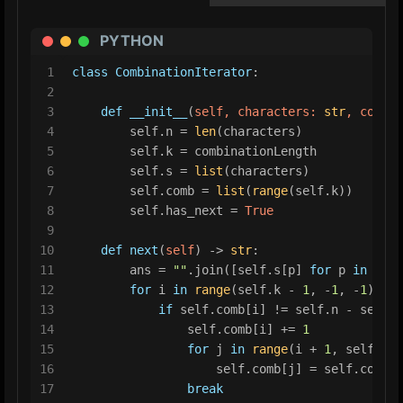
PYTHON
1
class
CombinationIterator
:
2
3
def
__init__
(
self, characters: 
str
, combin
4
        self.n = 
len
(characters)
5
        self.k = combinationLength
6
        self.s = 
list
(characters)
7
        self.comb = 
list
(
range
(self.k))
8
        self.has_next = 
True
9
10
def
next
(
self
) -> 
str
:
11
        ans = 
""
.join([self.s[p] 
for
 p 
in
 self
12
for
 i 
in
range
(self.k - 
1
, -
1
, -
1
):
13
if
 self.comb[i] != self.n - self.k
14
                self.comb[i] += 
1
15
for
 j 
in
range
(i + 
1
, self.k):
16
                    self.comb[j] = self.comb[j
17
break