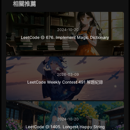
k
e
m
k
相關推薦
r
2024-10-20
LeetCode 🟡 676. Implement Magic Dictionary
2026-03-09
LeetCode Weekly Contest 491 解題紀錄
2024-10-20
LeetCode 🟡 1405. Longest Happy String