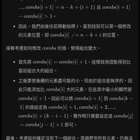
= n - 1,
combs[i+1]
.
.
.
,
[
+
1
]
=
−
+
(
+
1
)
[
+
1
]
且
c
o
m
b
s
i
n
k
i
c
o
m
b
s
i
combs[k-2]
- combs[i]
= n - 2, ...,
−
[
]
>
1
。
c
o
m
b
s
i
> 1
combs[i+1]
i
因此，我們由後往前移動指標
，直到找到可以第一個修改
i
= n - k + (i
combs[i]
+ 1)
[
]

=
−
+
的元素位置，即
的位置。
c
o
m
b
s
i
n
k
i
\neq n -
k + i
combs
接著考慮如何修改
的值，使得組合變大。
c
o
m
b
s
combs[i]
[
]
=
[
]
+
1
首先將
，這樣就保證能得到比
c
o
m
b
s
i
c
o
m
b
s
i
=
當前組合大的組合。
combs[i]
+ 1
之後要使後續的元素盡可能的小，但由於組合是無序的，因
combs[i]
com
[
]
此只能添加比
大的元素。在這其中最小的顯然是
c
o
m
b
s
i
+ 1
combs[i+1]
combs[k-
[
]
+
1
[
+
1
]
[
−
。因此可以將
到
c
o
m
b
s
i
c
o
m
b
s
i
c
o
m
b
s
k
1]
combs[i]
1
]
[
]
+
1
,
[
]
+
2
,
.
.
.
,
的值設定為
c
o
m
b
s
i
c
o
m
b
s
i
+ 1,
combs[j]
[
]
+
(
−
−
1
)
[
]
，實作時只需要設定成
c
o
m
b
s
i
k
i
c
o
m
b
s
j
combs[i]
=
+ 2, ...,
=
[
−
1
]
+
1
即可。
c
o
m
b
s
j
combs[j-
combs[i]
1] + 1
+ (k - i -
最後，考慮如何確定沒有下一個組合。當遍歷完所有元素，仍無法