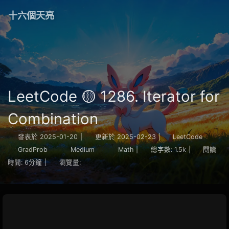
十六個天亮
LeetCode 🟡 1286. Iterator for
Combination
發表於
2025-01-20
|
更新於
2025-02-23
|
LeetCode
GradProb
Medium
Math
|
總字數:
1.5k
|
閱讀
時間:
6分鐘
|
瀏覽量: