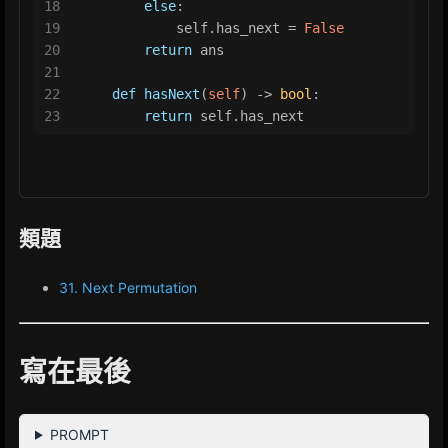
18
else
:
19
            self.has_next = 
False
20
return
 ans
21
22
def
hasNext
(
self
) -> 
bool
:
23
return
 self.has_next
類題
31. Next Permutation
寫在最後
PROMPT