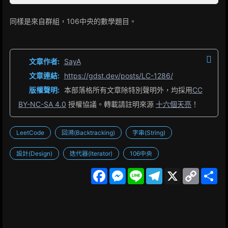
同樣是來自群組，106中央的數學題目。
文章作者:
SayA
文章連結:
https://gdst.dev/posts/LC-1286/
版權聲明:
本部落格所有文章除特別聲明外，均採用
CC
BY-NC-SA 4.0
授權協議。轉載請註明來源
十六個天亮
！
LeetCode
回溯(Backtracking)
字串(String)
設計(Design)
迭代器(Iterator)
106中央
F
M
L
T
X
C
S
a
e
i
e
o
h
c
s
n
l
p
a
e
s
e
e
y
r
b
e
g
L
e
o
n
r
i
o
g
a
n