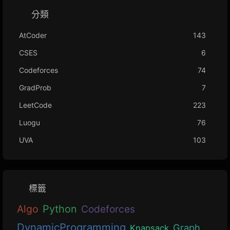
分類
AtCoder
143
CSES
6
Codeforces
74
GradProb
7
LeetCode
223
Luogu
76
UVA
103
標籤
Algo
Python
Codeforces
DynamicProgramming
Graph
Knapsack