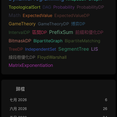
TopologicalSort
DAG
Probability
ProbabilityDP
Math
ExpectedValue
ExpectedValueDP
GameTheory
GameTheoryDP
博弈DP
PrefixSum
IntervalDP
區間DP
前綴和優化DP
BitmaskDP
BipartiteGraph
BipartiteMatching
SegmentTree
LIS
TreeDP
IndependentSet
線段樹優化DP
FloydWarshall
MatrixExponentiation
歸檔
七月 2026
6
六月 2026
26