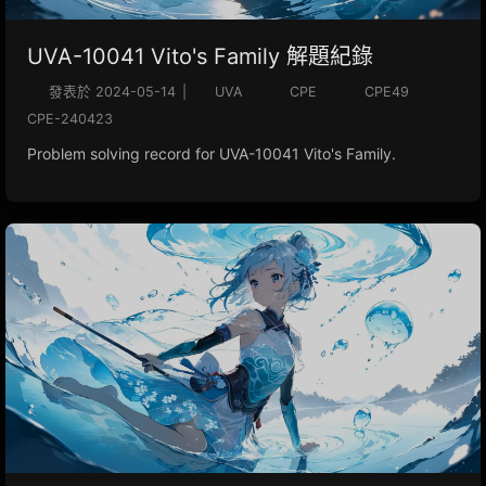
UVA-10041 Vito's Family 解題紀錄
發表於
2024-05-14
|
UVA
CPE
CPE49
CPE-240423
Problem solving record for UVA-10041 Vito's Family.