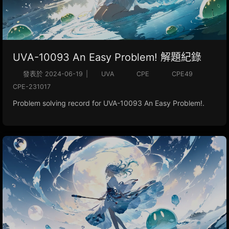
UVA-10093 An Easy Problem! 解題紀錄
發表於
2024-06-19
|
UVA
CPE
CPE49
CPE-231017
Problem solving record for UVA-10093 An Easy Problem!.