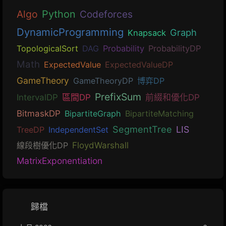
Algo
Python
Codeforces
DynamicProgramming
Graph
Knapsack
TopologicalSort
DAG
Probability
ProbabilityDP
Math
ExpectedValue
ExpectedValueDP
GameTheory
GameTheoryDP
博弈DP
PrefixSum
IntervalDP
區間DP
前綴和優化DP
BitmaskDP
BipartiteGraph
BipartiteMatching
SegmentTree
LIS
TreeDP
IndependentSet
線段樹優化DP
FloydWarshall
MatrixExponentiation
歸檔