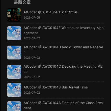
最新文章
AtCoder 🟢 ABC465E Digit Circus
2026-07-05
AtCoder 🌈 AWC0104E Warehouse Inventory Man
agement
2026-07-02
AtCoder 🌈 AWC0104D Radio Tower and Receive
r
2026-07-02
AtCoder 🌈 AWC0104C Deciding the Meeting Pla
ce
2026-07-02
AtCoder 🌈 AWC0104B Bus Arrival Time
2026-07-02
AtCoder 🌈 AWC0104A Election of the Class Presi
dent