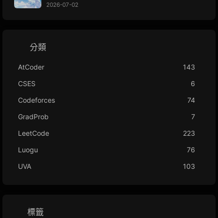
2026-07-02
分類
AtCoder
143
CSES
6
Codeforces
74
GradProb
7
LeetCode
223
Luogu
76
UVA
103
標籤